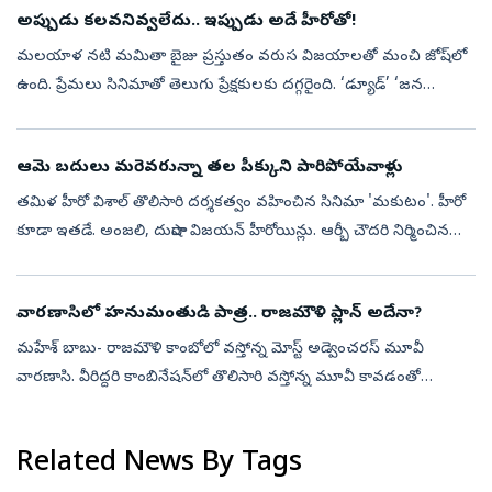
అప్పుడు కలవనివ్వలేదు.. ఇప్పుడు అదే హీరోతో!
మలయాళ నటి మమితా బైజు ప్రస్తుతం వరుస విజయాలతో మంచి జోష్‌లో
ఉంది. ప్రేమలు సినిమాతో తెలుగు ప్రేక్షకులకు దగ్గరైంది. ‘డ్యూడ్‌’ ‘జన
నాయకన్‌’ చిత్రాలతో మరింత గుర్తింపు తెచ్చుకుంది. సూర్యతో కలిసి
‘విశ్వనాథ్‌ ...
ఆమె బదులు మరెవరున్నా తల పీక్కుని పారిపోయేవాళ్లు
తమిళ హీరో విశాల్‌ తొలిసారి దర్శకత్వం వహించిన సినిమా 'మకుటం'. హీరో
కూడా ఇతడే. అంజలి, దుషారా విజయన్‌ హీరోయిన్లు. ఆర్బీ చౌదరి నిర్మించిన
99వ చిత్రమిది. జీవి ప్రకాష్‌ కుమార్‌ సంగీతమందించాడు. ఈ శుక్రవారం(ఆ...
వారణాసిలో హనుమంతుడి పాత్ర.. రాజమౌళి ప్లాన్ అదేనా?
మహేశ్ బాబు- రాజమౌళి కాంబోలో వస్తోన్న మోస్ట్ అడ్వెంచరస్ మూవీ
వారణాసి. వీరిద్దరి కాంబినేషన్‌లో తొలిసారి వస్తోన్న మూవీ కావడంతో
అభిమానుల్లో భారీ అంచనాలు నెలకొన్నాయి. ప్రస్తుతం ఈ సినిమా షూటింగ్
శరవేగంగా జర...
Related News By Tags