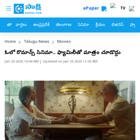
custom menu
Skip to main content
ePaper
TV
హోం
వార్తలు
ఆంధ్రప్రదేశ్
తెలంగాణ
సినిమా
క్రీడలు
బిజినెస్
ఫ్యామ
Breadcrumb
Home
Telugu-News
Movies
ఓటీటీలో రొమాన్స్‌ సినిమా.. ఫ్యామిలీతో మాత్రం చూడొద్దు
Jan 29 2025 10:40 AM
| Updated on
Jan 29 2025 11:05 AM