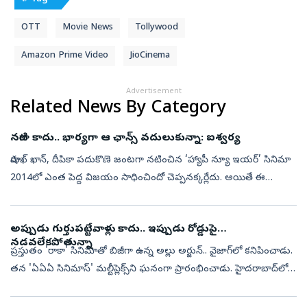
OTT
Movie News
Tollywood
Amazon Prime Video
JioCinema
Advertisement
Related News By Category
నటిగా కాదు.. భార్యగా ఆ ఛాన్స్‌ వదులుకున్నా: ఐశ్వర్య
షారుఖ్‌ ఖాన్‌, దీపికా పదుకొణె జంటగా నటించిన ‘హ్యాపీ న్యూ ఇయర్‌’ సినిమా
2014లో ఎంత పెద్ద విజయం సాధించిందో చెప్పనక్కర్లేదు. అయితే ఈ
సినిమాలో దీపికా పాత్రకు ముందుగా ఐశ్వర్యరాయ్‌ బచ్చన్‌ను సంప్రదించారట
ద...
అప్పుడు గుర్తుపట్టేవాళ్లు కాదు.. ఇప్పుడు రోడ్డుపై
నడవలేకపోతున్నా
ప్రస్తుతం 'రాకా' సినిమాతో బిజీగా ఉన్న అల్లు అర్జున్.. వైజాగ్‍‌లో కనిపించాడు.
తన 'ఏఏఏ సినిమాస్' మల్టీప్లెక్స్‌ని ఘనంగా ప్రారంభించాడు. హైదరాబాద్‌లో
ఇప్పటికే ఇలా ఓ మల్టీప్లెక్స్ ఉండగా.. ఇప్పుడు విశాఖపట్న...