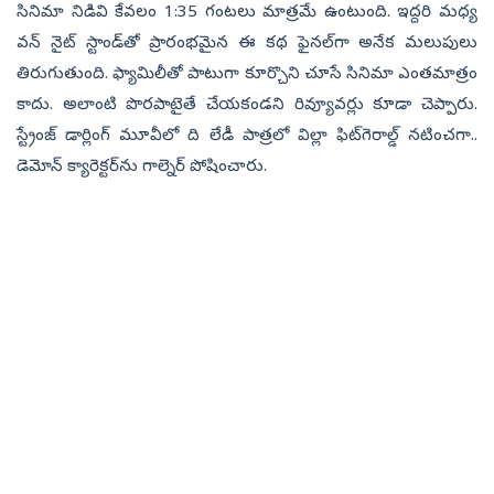
సినిమా నిడివి కేవలం 1:35 గంటలు మాత్రమే ఉంటుంది. ఇద్దరి మధ్య
వన్‌ నైట్ స్టాండ్‍తో ప్రారంభమైన ఈ కథ ఫైనల్‌గా అనేక మలుపులు
తిరుగుతుంది. ఫ్యామిలీతో పాటుగా కూర్చొని చూసే సినిమా ఎంతమాత్రం
కాదు. అలాంటి పొరపాటైతే చేయకండని రివ్యూవర్లు కూడా చెప్పారు.
స్ట్రేంజ్ డార్లింగ్ మూవీలో ది లేడీ పాత్రలో విల్లా ఫిట్‍గెరాల్డ్ నటించగా..
డెమోన్ క్యారెక్టర్‌ను గాల్నెర్ పోషించారు.