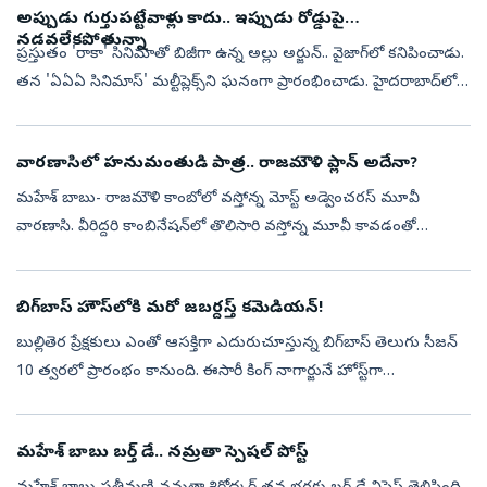
అప్పుడు గుర్తుపట్టేవాళ్లు కాదు.. ఇప్పుడు రోడ్డుపై
నడవలేకపోతున్నా
ప్రస్తుతం 'రాకా' సినిమాతో బిజీగా ఉన్న అల్లు అర్జున్.. వైజాగ్‍‌లో కనిపించాడు.
తన 'ఏఏఏ సినిమాస్' మల్టీప్లెక్స్‌ని ఘనంగా ప్రారంభించాడు. హైదరాబాద్‌లో
ఇప్పటికే ఇలా ఓ మల్టీప్లెక్స్ ఉండగా.. ఇప్పుడు విశాఖపట్న...
వారణాసిలో హనుమంతుడి పాత్ర.. రాజమౌళి ప్లాన్ అదేనా?
మహేశ్ బాబు- రాజమౌళి కాంబోలో వస్తోన్న మోస్ట్ అడ్వెంచరస్ మూవీ
వారణాసి. వీరిద్దరి కాంబినేషన్‌లో తొలిసారి వస్తోన్న మూవీ కావడంతో
అభిమానుల్లో భారీ అంచనాలు నెలకొన్నాయి. ప్రస్తుతం ఈ సినిమా షూటింగ్
శరవేగంగా జర...
బిగ్‌బాస్‌ హౌస్‌లోకి మరో జబర్దస్త్‌ కమెడియన్‌!
బుల్లితెర ప్రేక్షకులు ఎంతో ఆసక్తిగా ఎదురుచూస్తున్న బిగ్‌బాస్‌ తెలుగు సీజన్‌
10 త్వరలో ప్రారంభం కానుంది. ఈసారీ కింగ్‌ నాగార్జునే హోస్ట్‌గా
వ్యవహరిస్తున్నారు. షోను మరింత ఆసక్తికరంగా మార్చేందుకు మేకర్స్...
మహేశ్ బాబు బర్త్‌ డే.. నమ్రతా స్పెషల్ పోస్ట్