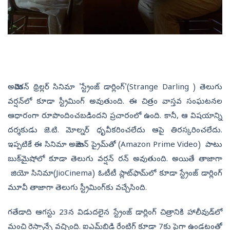
అమెరికన్‌ థ్రిల్లర్‌ సినిమా 'స్ట్రేంజ్ డార్లింగ్'(Strange Darling ) తెలుగు
వర్షన్‌లో కూడా స్ట్రీమింగ్‌ అవుతుంది. ఈ చిత్రం వాస్తవ సంఘటనల
ఆధారంగా రూపొందించబడిందని ప్రచారంలో ఉంది. కానీ, ఆ విషయాన్ని
దర్శకుడు జె.టి. మోల్నర్ ధృవీకరించలేదు ఆపై తిరస్కరించలేదు.
ఇప్పటికే ఈ సినిమా అమెజాన్‌ ప్రైమ్‌తో (Amazon Prime Video) పాటు
బుక్‌మైషోలో కూడా తెలుగు వర్షన్‌ రన్‌ అవుతుంది. అయితే తాజాగా
జియో సినిమా(JioCinema) ఓటీటీ ప్లాట్‍ఫామ్‌లో కూడా స్ట్రేంజ్ డార్లింగ్
మూవీ తాజాగా తెలుగు స్ట్రీమింగ్‌కు వచ్చేసింది.
గతేడాది ఆగస్టు 23న విడుదలైన స్ట్రేంజ్ డార్లింగ్ చిత్రానికి హాలీవుడ్‌లో
మంచి రెస్పాన్సే వచ్చింది. ఐఎమ్‌బిడి రేంటిగ్‌ కూడా 7కు పైగా ఉండటంతో