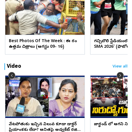
Best Photos Of The Week : ఈ వారం
గచ్చిబౌలి స్టేడియంలో
ఉత్తమ చిత్రాలు (ఆగస్టు 09- 16)
SMA 2026' (ఫొటోలు
Video
View all
వేటపోతుకు ఇచ్చిన విలువ కూడా డాక్టర్
జార్ఖండ్ లో ఆగని ని
ప్రియాంకకు లేదా? అనితపై అడ్వకేట్ రజిని