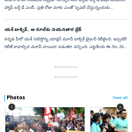
మహేశ్ బాబు సతీమణి నమ్రతా శిరోద్కర్ తన భర్తకు బర్త్ డే విషెస్ తెలిపింది.
హ్యాపీ బర్త్‌ డే ఎంబీ.. ప్రతి రోజు మాకు ఎంతో స్పెషల్‌ చేస్తున్నందుకు
ధన్యవాదాలు అంటూ పోస్ట్ చేసింది. ఈ ఏడాది మరింత ప్రేమ, ఆరోగ్య...
యశ్ టాక్సిక్.. ఆ రూల్‌కు నయనతార బ్రేక్
కన్నడ హీరో యశ్ నటిస్తోన్న యాక్షన్‌ మూవీ టాక్సిక్ ట్రైలర్ రిలీజైంది. ఇప్పటికే
రిలీజ్ కావాల్సిన మూవీ వాయిదా పడుతూ వచ్చింది. ఎట్టకేలకు ఈ నెల 26న
ప్రేక్షకుల ముందుకు రానుంది. ఈ నేపథ్యంలోనే మేకర్స్ ట్రైలర్ ...
Advertisement
Advertisement
Photos
View all