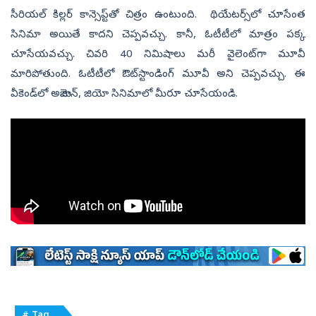
సీరియల్ కిల్లర్ కాన్సెప్ట్‌తో చిత్రం ఉంటుంది. థియేటర్స్‌లో చూసేంత
సినిమా అయితే కాదని చెప్పవచ్చు. కానీ, ఓటీటీలో మాత్రం పక్క
చూసేయవచ్చు. చివరి 40 నిమిషాలు మరీ వైలెంట్‌గా మూవీ
మారిపోతుంది. ఓటీటీలో ఔట్‌స్టాండింగ్‌ మూవీ అని చెప్పవచ్చు. ఈ
వీకెండ్‌లో అమెజాన్‌, జియో సినిమాలో మీరూ చూసేయండి.
# Tag