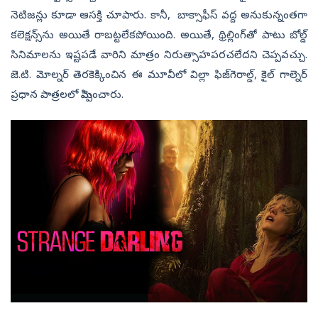
నెటిజన్లు కూడా ఆసక్తి చూపారు. కానీ, బాక్సాఫీస్ వద్ద అనుకున్నంతగా
కలెక్షన్స్‌ను అయితే రాబట్టలేకపోయింది. అయితే, థ్రిల్లింగ్‌తో పాటు బోల్డ్‌
సినిమాలను ఇష్టపడే వారిని మాత్రం నిరుత్సాహపరచలేదని చెప్పవచ్చు.
జె.టి. మోల్నర్ తెరకెక్కించిన ఈ మూవీలో విల్లా ఫిజ్‍గెరాల్డ్, కైల్ గాల్నెర్
ప్రధాన పాత్రలలో మెప్పించారు.