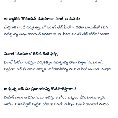
అవుతున్న చిత్రం ఫేమ్‌ థింగ్‌ స్పెషల్‌గా మారుతోంది. ఈయన ప్రస...
ఆ ఇద్దరికి 'కొరియన్ కనకరాజు' హిట్‌ అవసరం
మేర్లపాక గాంధీ దర్శకత్వంలో వరుణ్ తేజ్ హీరోగా, రితికా నాయక్‌తో కలిసి
నటిస్తున్న చిత్రం కొరియన్ కనకరాజు. ఈ సినిమా వరుణ్ తేజ్ కెరీర్‌లో ఈసారి
కొరియన్ కనకరాజు సినిమా అత్యంత కీలకంగా మారింది. వరుసగా వచ్చిన ...
విశాల్‌ ‘మకుటం’ రిలీజ్ డేట్‌ ఫిక్స్‌
విశాల్ హీరోగా నటిస్తూ దర్శకత్వం వహిస్తున్న తాజా చిత్రం ‘మకుటం’.
స్వర్గీయ ఆర్ బీ చౌదరి నిర్మాణంలో రాబోతోన్న ఈ మూవీలో అంజలి, దుషార
విజయన్ హీరోయిన్లుగా నటిస్తున్నారు. ఈ సినిమా నుంచి ఇప్పటి వరకు వచ్చిన
టీ...
జ‌క్క‌న్న ఇదే సంప్ర‌దాయాన్ని కొన‌సాగిస్తారా..!
మహేశ్‌ బాబు అభిమానులు ఆగస్టు 9 కోసం లెక్కలు వేసుకుంటున్నారు.
ఆరోజు సూప‌ర్‌స్టార్ పుట్టిన రోజు కావ‌డ‌మే విశేషం. ప్రతి ఏడాదిలాగే ఈసారి
కూడా ఏదో ఒక అప్‌డేట్ వస్తుందనే చర్చ సోషల్ మీడియాలో జోరుగా సాగ...