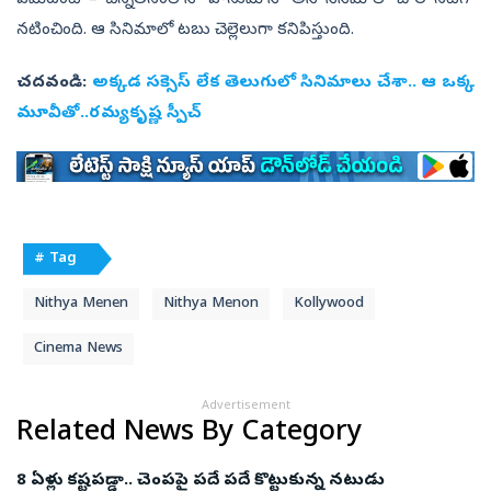
ఏమిటంటే – చిన్నతనంలోనే ‘హనుమాన్‌’ అనే సినిమాలో బాల నటిగా
నటించింది. ఆ సినిమాలో టబు చెల్లెలుగా కనిపిస్తుంది.
చదవండి:
అక్కడ సక్సెస్‌ లేక తెలుగులో సినిమాలు చేశా.. ఆ ఒక్క
మూవీతో..రమ్యకృష్ణ స్పీచ్‌
# Tag
Nithya Menen
Nithya Menon
Kollywood
Cinema News
Advertisement
Related News By Category
8 ఏళ్లు కష్టపడ్డా.. చెంపపై పదే పదే కొట్టుకున్న నటుడు