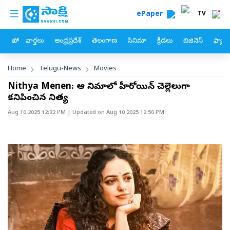
custom menu
Skip to main content
ePaper
TV
హోం
వార్తలు
ఆంధ్రప్రదేశ్
తెలంగాణ
సినిమా
క్రీడలు
బిజినెస్
ఫ్యామ
Breadcrumb
Home
Telugu-News
Movies
Nithya Menen: ఆ సినిమాలో హీరోయిన్‌ చెల్లెలుగా
కనిపించిన నిత్య
Aug 10 2025 12:32 PM
| Updated on
Aug 10 2025 12:50 PM