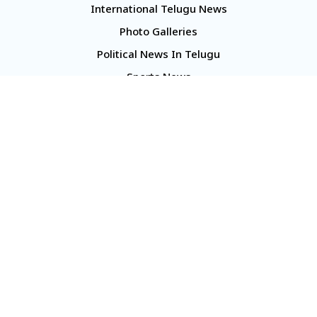
International Telugu News
Photo Galleries
Political News In Telugu
Sports News
TS Politics News
Telangana News
Telugu Movie Reviews
Company
About Us
Contact Us
Media Kit
Terms And Conditions