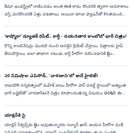
సినిమా ఇండస్ట్రీలో రాణించడం అంత ఈజీ కాదు. కొందరికి త్వరగా అవకాశాలు
వస్తే..మరికొందరికి ఏళ్లు పడతాయి. అయినా కూడా ఫ్యాషన్‌తో కొంతమంది
చిత్రపరిశ్రమను వదిలిపెట్టి రారు. తమ టాలెంట్‌ని నిరూపించుకునేందుకు
ఒక్...
'కాష్మోరా' మ్యాజిక్ రిపీట్.. కార్తీ - నయనతార కాంబోలో భారీ చిత్రం!
కొన్ని కాంబినేషన్లు మొదటి నుంచి ఆసక్తిని క్రియేట్‌ చేస్తాయి. చిత్రాలకు హైప్‌
తీసుకొస్తాయి. అలా తాజాగా నటుడు కార్తీ హీరోగా నటించడానికి సిద్ధం
అవుతున్న చిత్రం ఫేమ్‌ థింగ్‌ స్పెషల్‌గా మారుతోంది. ఈయన ప్రస...
20 నిమిషాల ఎపిసోడ్‌.. ‘వారణాసి’లో అదే హైలెట్‌!
రాజమౌళి దర్శకత్వంలో మహేశ్‌ బాబు హీరోగా పాన్‌ వరల్డ్‌ స్థాయిలో అత్యంత
భారీ బడ్జెట్‌తో ‘వారణాసి’ అనే చిత్రం రూపొందుతున్న విషయం తెలిసిందే. ఈ
చిత్రంలో రుద్ర, శ్రీరాముడిగా రెండు పాత్రల్లో కనిపించనున్నారు మ...
యాక్షన్‌కి సై
యాక్షన్‌ సీక్వెన్స్‌కు సిద్ధం అవుతున్నారట సల్మాన్‌ ఖాన్‌. ఆయన హీరోగా వంశీ