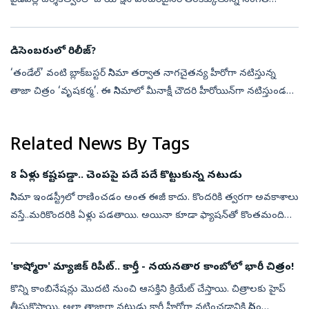
పైడిపల్లి దర్శకత్వంలో ఓ యాక్షన్‌ ఎంటర్‌టైనర్‌ తెరకెక్కుతున్న సంగతి
తెలిసిందే. ఈ చిత్రంలో నయనతార హీరోయిన్‌గా నటిస్తున్నారు. ఓ క...
డిసెంబరులో రిలీజ్‌?
‘తండేల్‌’ వంటి బ్లాక్‌బస్టర్‌ సినిమా తర్వాత నాగచైతన్య హీరోగా నటిస్తున్న
తాజా చిత్రం ‘వృషకర్మ’. ఈ సినిమాలో మీనాక్షీ చౌదరి హీరోయిన్‌గా నటిస్తుండగా,
‘లాపతా లేడీస్‌’ మూవీ ఫేమ్‌ స్పర్శ్‌ శ్రీవాస్తవ విలన్‌గ...
Related News By Tags
8 ఏళ్లు కష్టపడ్డా.. చెంపపై పదే పదే కొట్టుకున్న నటుడు
సినిమా ఇండస్ట్రీలో రాణించడం అంత ఈజీ కాదు. కొందరికి త్వరగా అవకాశాలు
వస్తే..మరికొందరికి ఏళ్లు పడతాయి. అయినా కూడా ఫ్యాషన్‌తో కొంతమంది
చిత్రపరిశ్రమను వదిలిపెట్టి రారు. తమ టాలెంట్‌ని నిరూపించుకునేందుకు
ఒక్...
'కాష్మోరా' మ్యాజిక్ రిపీట్.. కార్తీ - నయనతార కాంబోలో భారీ చిత్రం!
కొన్ని కాంబినేషన్లు మొదటి నుంచి ఆసక్తిని క్రియేట్‌ చేస్తాయి. చిత్రాలకు హైప్‌
తీసుకొస్తాయి. అలా తాజాగా నటుడు కార్తీ హీరోగా నటించడానికి సిద్ధం