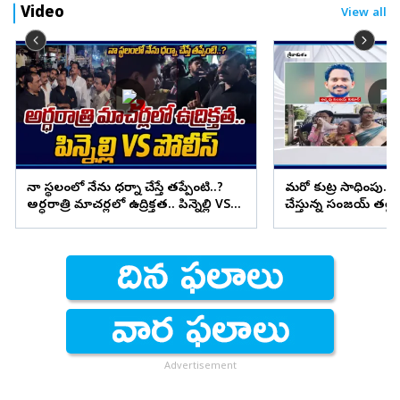
Video
View all
నా స్థలంలో నేను ధర్నా చేస్తే తప్పేంటి..?
మరో కుట్ర సాధింపు.. 
అర్ధరాత్రి మాచర్లలో ఉద్రిక్తత.. పిన్నెల్లి VS
చేస్తున్న సంజయ్ తల్లి
పోలీస్
Advertisement