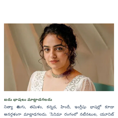
ఐదు భాషలు మాట్లాడగలదు
నిత్యా తెలుగు, తమిళం, కన్నడ, హిందీ, ఇంగ్లీషు భాషల్లో కూడా
అనర్గళంగా మాట్లాడగలదు. ‘సినిమా రంగంలో నటీనటుల, యూనిట్‌