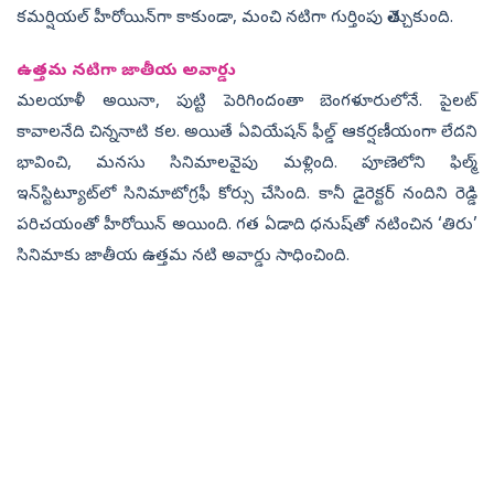
కమర్షియల్‌ హీరోయిన్‌గా కాకుండా, మంచి నటిగా గుర్తింపు తెచ్చుకుంది.
ఉత్తమ నటిగా జాతీయ అవార్డు
మలయాళీ అయినా, పుట్టి పెరిగిందంతా బెంగళూరులోనే. పైలట్‌
కావాలనేది చిన్ననాటి కల. అయితే ఏవియేషన్‌ ఫీల్డ్‌ ఆకర్షణీయంగా లేదని
భావించి, మనసు సినిమాలవైపు మళ్లింది. పూణెలోని ఫిల్మ్‌
ఇన్‌స్టిట్యూట్‌లో సినిమాటోగ్రఫీ కోర్సు చేసింది. కానీ డైరెక్టర్‌ నందిని రెడ్డి
పరిచయంతో హీరోయిన్‌ అయింది. గత ఏడాది ధనుష్‌తో నటించిన ‘తిరు’
సినిమాకు జాతీయ ఉత్తమ నటి అవార్డు సాధించింది.