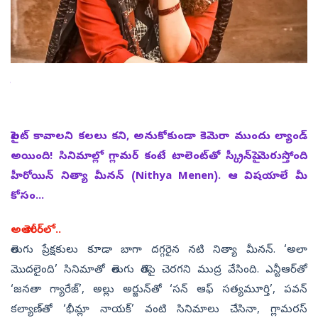
పైలట్‌ కావాలని కలలు కని, అనుకోకుండా కెమెరా ముందు ల్యాండ్‌
అయింది! సినిమాల్లో గ్లామర్‌ కంటే టాలెంట్‌తో స్క్రీన్‌పై మెరుస్తోంది
హీరోయిన్‌ నిత్యా మీనన్‌ (Nithya Menen). ఆ విషయాలే మీ
కోసం...
అలా కెరీర్‌లో..
తెలుగు ప్రేక్షకులు కూడా బాగా దగ్గరైన నటి నిత్యా మీనన్‌. ‘అలా
మొదలైంది’ సినిమాతో తెలుగు తెరపై చెరగని ముద్ర వేసింది. ఎన్టీఆర్‌తో
‘జనతా గ్యారేజ్‌’, అల్లు అర్జున్‌తో ‘సన్‌ ఆఫ్‌ సత్యమూర్తి’, పవన్‌
కల్యాణ్‌తో ‘భీమ్లా నాయక్‌’ వంటి సినిమాలు చేసినా, గ్లామరస్‌