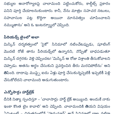
సభ్యుల అనారోగ్యాలపై చాలామంది పట్టించుకోరు, కాల్షీట్స్‌ ప్రకారం
పనిని పూర్తి చేయాలనుకుంటారు. కానీ, నేను మాత్రం సహచర నటులు,
సహవాసుల పట్ల కొద్దిగా అయినా మానవత్వం చూపించాలని
నమ్ముతాను’ అని ఓ ఇంటర్వ్యూలో చెప్పింది.
పీరియడ్స్‌ టైంలో అలా..
మిస్కిన్‌ దర్శకత్వంలో ‘సైకో’ సినిమాలో నటించేటప్పుడు, షూటింగ్‌
మొదటి రోజే తాను పీరియడ్స్‌లో ఉన్నానని, నొప్పితో బాధపడుతూ
మిస్కిన్‌ దగ్గరకు వెళ్లి చెప్పిందట! ‘మిస్కిన్‌ ఆ రోజు విశ్రాంతి తీసుకోవాలని
చెప్పాడు. అతను అర్థం చేసుకుని ప్రవర్తించిన తీరు మరచిపోలేను’ అని
తెలిపింది. దాదాపు ముఫ్పై ఐదు ఏళ్లు పూర్తి చేసుకున్నప్పటికీ ఇప్పటికీ పెళ్లి
చేసుకోలేదని చాలామంది అడుగుతుంటారు.
ఎన్నోసార్లు హార్ట్‌బ్రేక్‌
దీనికి నిత్యా స్పందిస్తూ – ‘చాలాసార్లు హార్ట్‌ బ్రేక్‌ అయ్యింది. అందుకే నాకు
ఇంకా కొంత టైం కావాలి‘ అని చెప్పింది. చాలామందికి తెలియని విషయం