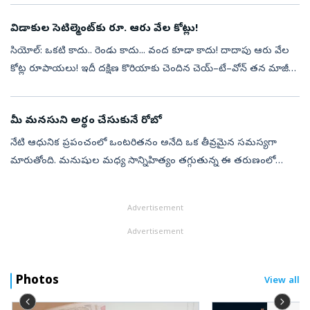
విడాకుల సెటిల్మెంట్‌కు రూ. ఆరు వేల కోట్లు!
సియోల్‌: ఒకటి కాదు.. రెండు కాదు... వంద కూడా కాదు! దాదాపు ఆరు వేల
కోట్ల రూపాయలు! ఇదీ దక్షిణ కొరియాకు చెందిన చెయ్‌–టే–వోన్‌ తన మాజీ
భార్యకు చెల్లించాల్సిన సెటిల్మెంట్‌ మొత్తం! ఈ మేరకు సియో హైకోర్టు ఆదేశ...
మీ మనసుని అర్థం చేసుకునే రోబో
నేటి ఆధునిక ప్రపంచంలో ఒంటరితనం అనేది ఒక తీవ్రమైన సమస్యగా
మారుతోంది. మనుషుల మధ్య సాన్నిహిత్యం తగ్గుతున్న ఈ తరుణంలో
సాంకేతిక ప్రపంచంలో సరికొత్త విప్లవానికి తెరలేచింది. చైనాకు చెందిన ప్రముఖ
రోబోటిక్స్ సం...
Advertisement
Advertisement
Photos
View all