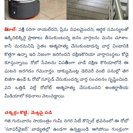
సియోల్‌:
పరీక్ష సరిగా రాయలేదని, ప్రేమ విఫలమైందని, ఆర్థిక సమస్యలతో
ఉక్కిరిబిక్కిరై ప్రాణాలు తీసుకుంటున్న జనం వార్తలను మనం చూశాం.
కానీ మరమనిషి సైతం ఆత్మహత్య చేసుకుంటాడన్న వార్త వింటానికి
కొత్తగా ఉన్నా ఇది నిజంగా జరిగిందని దక్షిణకొరియా వార్తాసంస్థలు కోడై
కూస్తున్నాయి. రోబో సేవలను విపరీతంగా వాడే దక్షిణ కొరియాలోనే ఈ
ఘటన జరగడం గమనార్హం. డాక్యుమెంట్ల డెలివరీ వంటి పనుల్లో తెగ
బిజీగా ఉండే ఓ రోబో సూసైడ్‌ చేసుకుందన్న వార్త సంచలనం సృష్టించింది.
పని ఒత్తిడి వల్లే రోబోట్‌ ఆత్మహత్య చేసుకుందని అంతర్జాతీయ
మీడియాలో కథనాలు వెలువడ్డాయి.
చక్కర్లు కొట్టి.. మెట్లపై పడి
గత గురువారం సాయంత్రం గుమీ నగర సిటీ కౌన్సిల్‌ భవనంలో ఈ రోబో
‘సూపర్‌వైజర్‌’ బాధ్యతల్లో ఉండగా ఉన్నట్టుండి ఆగిపోయి గుండ్రంగా