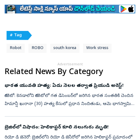
# Tag
Robot
ROBO
south korea
Work stress
Advertisement
Related News By Category
భారత యువతి హత్య: ఏడు నెలల తర్వాత ప్రియుడి అరెస్ట్!
టొరంటో: కెనడాలోని టొరంటోలో గత డిసెంబర్‌లో జరిగిన భారత సంతతికి చెందిన
హిమాన్షీ ఖురానా (30) హత్య కేసులో ప్రధాన నిందితుడు, ఆమె భాగస్వామి
అబ్దుల్ గఫూరీ (32)ని పోలీసులు అరెస్టు చేశారు. డిసెంబర్ 20, 2025న ఈ...
బ్రెజిల్‌లో విషాదం: హెలికాప్టర్ కూలి నలుగురు మృతి!
రియో డి జెనెరో: బ్రెజిల్‌లోని రియో డి జెనీరోలో జరిగిన హెలికాప్టర్ ప్రమాదంలో