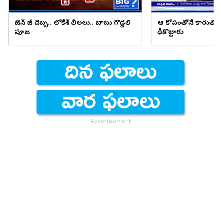
జెన్ జీ దెబ్బ.. లోకేశ్ లీలలు.. బాబు గొడ్డలి
ఆ కోపంతోనే కారుతో 
పూజ
ఢీకొట్టారు
Advertisement