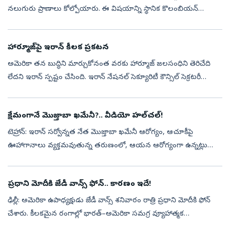
నలుగురు ప్రాణాలు కోల్పోయారు. ఈ విషయాన్ని స్థానిక కొలంబియన్
కాన్సులేట్ తెలిపింది. మృతులలో ఒక పైలట్‌తో పాటు ఒకే కుటుంబానికి చె...
హార్మూజ్‌పై ఇరాన్‌ కీలక ప్రకటన
అమెరికా తన బుద్ధిని మార్చుకోనంత వరకు హార్మూజ్‌ జలసంధిని తెరిచేది
లేదని ఇరాన్‌ స్పష్టం చేసింది. ఇరాన్‌ నేషనల్‌ సెక్యూరిటీ కౌన్సిల్‌ సెక్రటరీ
మహ్మద్‌ బఘెర్‌ జొల్ఘాదర్‌ ఈ మేరకు విడుదల చేసిన ప్రకటనను ప్రభ...
క్షేమంగానే మొజ్తాబా ఖమేనీ?.. వీడియో హల్‌చల్‌!
టెహ్రాన్‌: ఇరాన్ సర్వోన్నత నేత మొజ్తాబా ఖమేనీ ఆరోగ్యం, ఆచూకీపై
ఊహాగానాలు వ్యక్తమవుతున్న తరుణంలో, ఆయన ఆరోగ్యంగా ఉన్నట్లు
కనిపించే ఒక వీడియో హల్‌చల్‌ చేస్తోంది. ఇరాన్‌క చెందిన సెమీ-అఫీషియల్
మెహర్ న్యూస...
ప్రధాని మోదీకి జేడీ వాన్స్‌ ఫోన్‌.. కారణం​ ఇదే!
ఢిల్లీ: అమెరికా ఉపాధ్యక్షుడు జేడీ వాన్స్‌ శనివారం రాత్రి ప్రధాని మోదీకి ఫోన్‌
చేశారు. కీలకమైన రంగాల్లో భారత్‌–అమెరికా సమగ్ర వ్యూహాత్మక
భాగస్వామ్యాన్ని విస్తరించేందుకు గల అవకాశాలపై ఇద్దరు నేతలు చర్చించ...