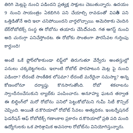
తిరిగి మెట్లపై నుంచి పడిందని ప్రత్యక్ష సాక్షులు చెబుతున్నారు. ఉదయం
9 నుంచి సాయంత్రం ఏకబిగిన పని చేయాల్సి రావడంతో విపరీత పని
ఒత్తిడితోనే అది ఇలా చనిపోయిందని వార్తలొచ్చాయి. అమెరికాకు చెందిన
బేర్‌రోబోటిక్స్‌ సంస్థ ఈ రోబోను తయారు చేసిచి్చంది. గత ఆగస్ట్‌ నుంచి
అది చురుగ్గా పనిచేస్తోందట. ఈ రోబోకు సొంతంగా పౌరసేవల గుర్తింపు
కార్డుంది!
అంటే ఒకే ఫ్లోర్‌లోకాకుండా లిఫ్ట్‌లో తిరుగుతూ వేర్వేరు అంతస్తుల్లో
పనులు చక్కబెట్టగలదు. ఇలాంటి రోబోట్‌ పొరపాటున మెట్ల పై నుంచి
పడిందా? లేదంటే సాంకేతిక లోపమా? లేదంటే మరేదైనా సమస్యా? అన్న
కోణంలోనూ దర్యాప్తు కొనసాగుతోంది. రోబో శకలాలను
స్వా«దీనంచేసుకుని ల్యాబ్‌కు పంపించారు. అనూహ్య ఘటన తర్వాత
ఈ బిల్డింగ్‌లో మరో రోబోను పనిలో పెట్టుకోబోమని గుమీ సిటీ కౌన్సిల్‌
చెప్పింది. అయితే ద.కొరియాలో రోబోట్‌ సేవలు అత్యధికం. ఇంటర్నేషనల్‌
ఫెడరేషన్‌ ఆఫ్‌ రోబోటిక్స్‌ గణాంకాల ప్రకారం ద.కొరియాలో ప్రతి పది మంది
ఉద్యోగులకు ఒక పారిశ్రామిక అవసరాల రోబోట్‌ను వినియోగిస్తున్నారు.