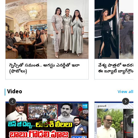
ప్రెగ్నెన్సీతో సమంత.. ఆగస్టు ఎనర్జీతో ఇలా
వేశ్య పాత్రలో అదరగొట్
(ఫొటోలు)
ఈ బ్యూటీ బ్యాగ్‌గ్రౌం
Video
View all