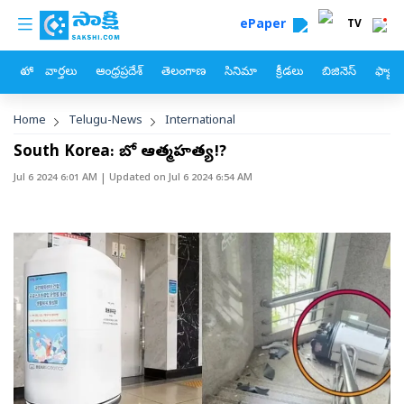
custom menu
Skip to main content
ePaper
TV
హోం
వార్తలు
ఆంధ్రప్రదేశ్
తెలంగాణ
సినిమా
క్రీడలు
బిజినెస్
ఫ్యామ
Breadcrumb
Home
Telugu-News
International
South Korea: రోబో ఆత్మహత్య!?
Jul 6 2024 6:01 AM
| Updated on
Jul 6 2024 6:54 AM