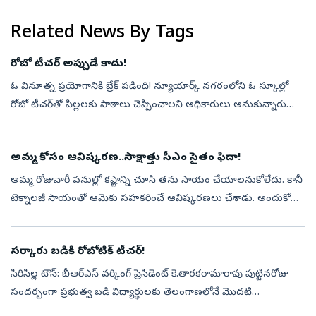
Related News By Tags
రోబో టీచర్‌ అప్పుడే కాదు!
ఓ వినూత్న ప్రయోగానికి బ్రేక్‌ పడింది! న్యూయార్క్‌ నగరంలోని ఓ స్కూల్లో
రోబో టీచర్‌తో పిల్లలకు పాఠాలు చెప్పించాలని అధికారులు అనుకున్నారు
కానీ... ఆఖరు క్షణంలో ఈ ప్రాజెక్టును నిలిపివేయాల్సి వచ్చింది. ఎందు...
అమ్మ కోసం ఆవిష్కరణ..సాక్షాత్తు సీఎం సైతం ఫిదా!
అమ్మ రోజువారీ పనుల్లో కష్టాన్ని చూసి తను సాయం చేయాలనుకోలేదు. కానీ
టెక్నాలజీ సాయంతో ఆమెకు సహకరించే ఆవిష్కరణలు చేశాడు. అందుకోసం
పెద్ద పెద్ధ ఖరీదైన పరికరాలను కూడా ఉపయోగించలేదు. చుట్టూ ఉండే
వస్తువులు, పని...
సర్కారు బడికి రోబోటిక్‌ టీచర్‌!
సిరిసిల్ల టౌన్‌: బీఆర్‌ఎస్‌ వర్కింగ్‌ ప్రెసిడెంట్‌ కె.తారకరామారావు పుట్టినరోజు
సందర్భంగా ప్రభుత్వ బడి విద్యార్థులకు తెలంగాణలోనే మొదటి
హ్యూమనాయిడ్‌ రోబో టీచర్‌ను అందించారు. ‘గిఫ్ట్‌ ఏ స్మైల్‌’లో భాగంగా...