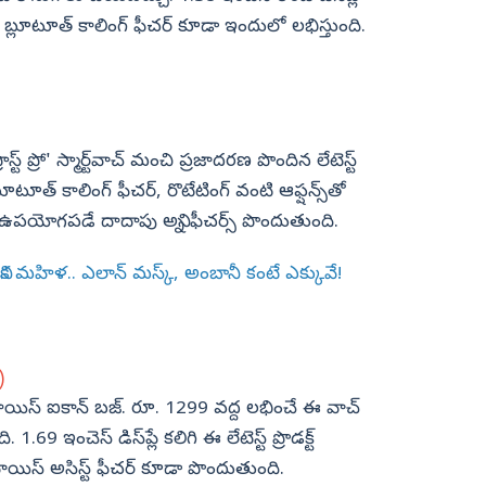
ట్ బ్లూటూత్ కాలింగ్ ఫీచర్ కూడా ఇందులో లభిస్తుంది.
్ట్ ప్రో' స్మార్ట్‌వాచ్‌ మంచి ప్రజాదరణ పొందిన లేటెస్ట్
్లూటూత్ కాలింగ్ ఫీచర్, రొటేటింగ్ వంటి ఆఫ్షన్స్‌తో
ఉపయోగపడే దాదాపు అన్ని ఫీచర్స్ పొందుతుంది.
క మహిళ.. ఎలాన్ మస్క్, అంబానీ కంటే ఎక్కువే!
)
్‌ నాయిస్ ఐకాన్ బజ్. రూ. 1299 వద్ద లభించే ఈ వాచ్
 ఇంచెస్ డిస్‌ప్లే కలిగి ఈ లేటెస్ట్ ప్రొడక్ట్
ాయిస్ అసిస్ట్ ఫీచర్ కూడా పొందుతుంది.