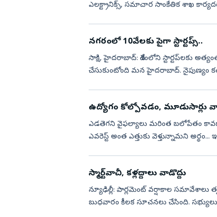
ఎలక్ట్రానిక్స్, సమాచార సాంకేతిక శాఖ కార్య
అంశాలు, నిబం...
నగరంలో 10వేలకు పైగా స్టార్టప్స్‌..
సాక్షి, హైదరాబాద్‌: దేశంలోని స్టార్టప్‌లకు అత్యంత అనుకూలమైన నగరంగా తన స్థానాన్ని మరింత బలోపేతం
చేసుకుంటోంది మన హైదరాబాద్‌. నైపుణ్యం 
తక్కువ నిర్వహణ వ్యయ...
ఉద్యోగం కోల్పోవడం, మూడుసార్లు వ్య
ఎడతెగని వైఫల్యాలు మరింత బలోపేతం కావడా
ఎవరెస్ట్‌ అంత ఎత్తుకు వెళ్తున్నామని అర్థ
స్ట్రాంగ్‌గా మార్చుకున...
స్మార్ట్‌వాచీ, కళ్లద్దాలు వాడొద్దు
న్యూఢిల్లీ: పార్లమెంట్‌ వర్షాకాల సమావేశాలు
బుధవారం కీలక సూచనలు చేసింది. సభ్యులు పార్లమె