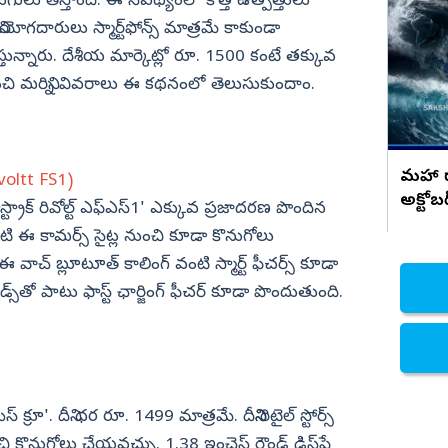
ుగులు తీస్తోంది. ఈ నేపథ్యంలో కొత్త ఉత్పత్తులు
,
నా స్థలంలో నేను ధర్నా చేస్తే తప్పేంటి..?
అర్ధరాత్రి మాచర్లలో ఉద్రిక్తత.. పిన్నెల్లి VS
ినియోగదారులు స్మార్ట్‌ఫోన్స్ మాత్రమే కాకుండా
నిజామాబాద్
పోలీస్
స్తున్నారు. దేశీయ మార్కెట్లో రూ. 1500 కంటే తక్కువ
్యం
కామారెడ్డి
 గురించి మరిన్ని వివరాలు ఈ కథనంలో తెలుసుకుందాం.
ి
రంగారెడ్డి
వికారాబాద్
వరంగల్
మహా రా
evoltt FS1)
అక్టోబ
హన్మకొండ
్రాక్ రివోల్ట్ ఎఫ్ఎస్1' ఎక్కువ ప్రజాదరణ పొందిన
జనగాం
కార్ట్ వంటి ఈ కామర్స్ సైట్ల నుంచి కూడా కొనుగోలు
ఈ వాచ్ బ్లూటూత్ కాలింగ్ వంటి స్మార్ట్ ఫీచర్స్ కూడా
జయశంకర్
డ్స్‌తో పాటు ఫాస్ట్ ఛార్జింగ్ ఫీచర్ కూడా పొందుతుంది.
మహబూబాబాద్
ములుగు
్రూ'. దీని ధర రూ. 1499 మాత్రమే. దీనిని రిటైల్ స్టోర్స్
నుంచి కొనుగోలు చేయవచ్చు. 1.38 ఇంచెస్ రౌండ్ డిస్‌ప్లే