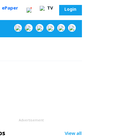
ePaper
TV
Login
‌
Advertisement
సా?
os
View all