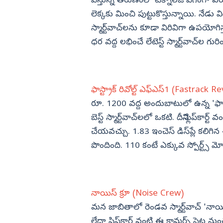
వేస్తున్న తరుణంలో టెక్నాలజీ వేగంగా పర
పింగ్ కారిడార్.. ఇరాన్,
ఆ మంత్రిపై చర్యలు ఎక్కడ..? బాబు
ందం
లోకేష్ ను నిలదీసిన NRI మహిళ
లెక్కకు మించి పుట్టుకొస్తున్నాయి. నేడు వ
విజయనగరం
స్మార్ట్‌వాచ్‌లను కూడా విరివిగా ఉపయోగి
పార్వతీపురం మన
ధర వద్ద లభించే లేటెస్ట్ స్మార్ట్‌వాచ్‌ల
పశ్చిమ గోదావర
ఏలూరు
వైఎస్సార్
ఫాస్ట్రాక్ రివోల్ట్ ఎఫ్ఎస్1 (Fastrack R
అన్నమయ్య
రూ. 1200 వద్ద అందుబాటులో ఉన్న 'ఫాస్ట
బెస్ట్ స్మార్ట్‌వాచ్‌లలో ఒకటి. దీనిని ఫ్లిప్‌
చేయవచ్చు. 1.83 ఇంచెస్ డిస్‌ప్లే కలిగిన 
పొందింది. 110 కంటే ఎక్కువ స్పోర్ట్స్ మో
నాయిస్ క్రూ (Noise Crew)
మన జాబితాలో రెండవ స్మార్ట్‌వాచ్‌ 'నాయిస్ క
లేదా ఫ్లిప్‌కార్ట్ వంటి ఈ కామర్స్ సైట్ల 