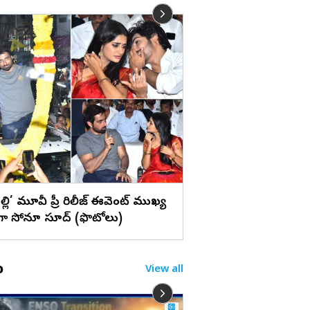
లు
ఉప్పెనలా తరలొచ్చిన జ
చెక్కుచెదరని అభిమాన
ల్లి’ మూవీ ప్రీ రిలీజ్ ఈవెంట్ ముఖ్య
గా సోనూ సూద్ (ఫొటోలు)
o
View all