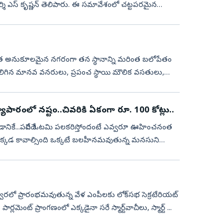
దర్శి ఎస్ కృష్ణన్ తెలిపారు. ఈ సమావేశంలో చట్టపరమైన
కలిగిన మానవ వనరులు, ప్రపంచ స్థాయి మౌలిక వసతులు,
ాపారంలో నష్టం..చివరికి ఏకంగా రూ. 100 కోట్లు..
నికే...పదేపదే ఓటమి పలకరిస్తోందంటే ఎవ్వరూ ఊహించనంత
ం... ఇక్కడ కావాల్సింది ఒక్కటే బలహీనమవుతున్న మనసుని
 త్వరలో ప్రారంభమవుతున్న వేళ ఎంపీలకు లోక్‌సభ సెక్రటేరియట్‌
ంట్‌ ప్రాంగణంలో ఎక్కడైనా సరే స్మార్ట్‌వాచీలు, స్మార్ట్‌ ...