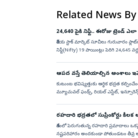
Related News By
24,640 పైకి నిఫ్టీ.. ఈరోజు ట్రెండ్ ఎ
దేశీయ స్టాక్‌ మార్కెట్‌ సూచీలు గురువారం
నిఫ్టీ(Nifty) 19 పాయింట్లు పెరిగి 24,645 వద్
78,774 వ...
ఆపద వస్తే తెలియాల్సిన అంశాలు ఇవే
కుటుంబ భవిష్యత్తుకు ఆర్థిక భద్రత కల్పించేందు
మ్యూచువల్ ఫండ్స్, రియల్ ఎస్టేట్, ఇన్సూరెన
పెడుతుంటారు...
రహదారి భద్రతలో సుప్రీంకోర్టు కీలక
దేశంలో పెరుగుతున్న రహదారి ప్రమాదాలు ఒకవై
నష్టపరిహారం అందకుండా పోతుండటం తీవ్ర ఆ