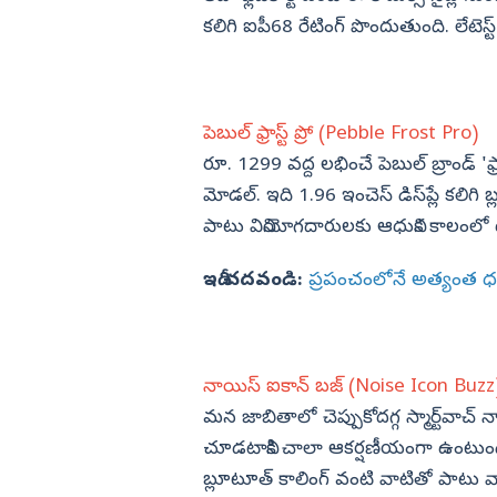
కలిగి ఐపీ68 రేటింగ్ పొందుతుంది. లేటెస్
పెబుల్ ఫ్రాస్ట్ ప్రో (Pebble Frost Pro)
రూ. 1299 వద్ద లభించే పెబుల్ బ్రాండ్ 'ఫ్రాస
మోడల్. ఇది 1.96 ఇంచెస్ డిస్‌ప్లే కలిగి బ
పాటు వినియోగదారులకు ఆధునిక కాలంలో 
ఇదీ చదవండి:
ప్రపంచంలోనే అత్యంత ధని
నాయిస్ ఐకాన్ బజ్ (Noise Icon Buzz
మన జాబితాలో చెప్పుకోదగ్గ స్మార్ట్‌వాచ
చూడటానికి చాలా ఆకర్షణీయంగా ఉంటుంది. 1.69
బ్లూటూత్ కాలింగ్ వంటి వాటితో పాటు వ