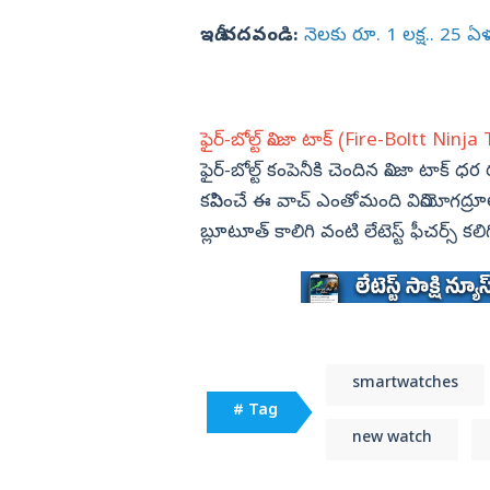
ఇదీ చదవండి:
నెలకు రూ. 1 లక్ష.. 25 
ఫైర్-బోల్ట్ నింజా టాక్ (Fire-Boltt Ninja
ఫైర్-బోల్ట్ కంపెనీకి చెందిన నింజా టాక
కనిపించే ఈ వాచ్ ఎంతోమంది వినియోగద్రూలకు
బ్లూటూత్ కాలిగి వంటి లేటెస్ట్ ఫీచర్స్
smartwatches
# Tag
new watch