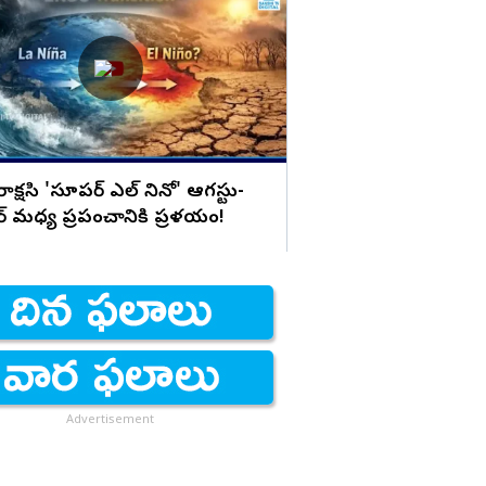
హైడ్రా రంగనాథ్ సంతకం ఫో
పోలీసు కేసులు
క్షసి 'సూపర్ ఎల్ నినో' ఆగస్టు-
ర్ మధ్య ప్రపంచానికి ప్రళయం!
Advertisement