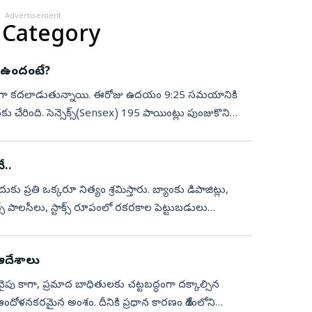
Advertisement
 Category
లా ఉందంటే?
 ఫ్లాట్‌గా కదలాడుతున్నాయి. ఈరోజు ఉదయం 9:25 సమయానికి
దకు చేరింది. సెన్సెక్స్‌(Sensex) 195 పాయింట్లు పుంజుకొని
..
కు ప్రతి ఒక్కరూ నిత్యం శ్రమిస్తారు. బ్యాంకు డిపాజిట్లు,
్స్ పాలసీలు, స్టాక్స్ రూపంలో రకరకాల పెట్టుబడులు
 ఆదేశాలు
పు కాగా, ప్రమాద బాధితులకు చట్టబద్ధంగా దక్కాల్సిన
ందోళనకరమైన అంశం. దీనికి ప్రధాన కారణం దేశంలోని