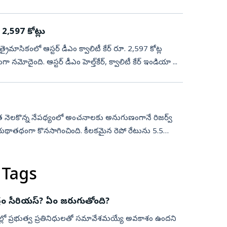
. 2,597 కోట్లు
రైమాసికంలో ఆస్టర్‌ డీఎం క్వాలిటీ కేర్‌ రూ. 2,597 కోట్ల
మోదైంది. ఆస్టర్‌ డీఎం హెల్త్‌కేర్, క్వాలిటీ కేర్‌ ఇండియా ...
పష్టత నెలకొన్న నేపథ్యంలో అంచనాలకు అనుగుణంగానే రిజర్వ్‌
ు యథాతథంగా కొనసాగించింది. కీలకమైన రెపో రేటును 5.5
 Tags
ంద్రం సీరియస్‌? ఏం జరుగుతోంది?
తేదీల్లో ప్రభుత్వ ప్రతినిధులతో సమావేశమయ్యే అవకాశం ఉందని