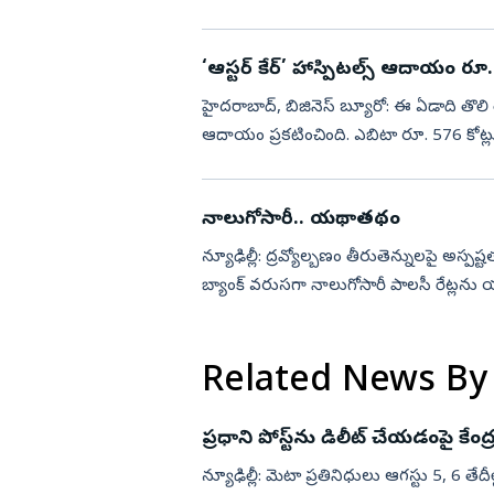
రహదారులపై తిరుగుతున్న వాహనాల...
‘ఆస్టర్‌ కేర్‌’ హాస్పిటల్స్‌ ఆదాయం రూ
హైదరాబాద్, బిజినెస్‌ బ్యూరో: ఈ ఏడాది తొలి త్
ఆదాయం ప్రకటించింది. ఎబిటా రూ. 576 కోట్లుగా న
నాలుగోసారీ.. యథాతథం
న్యూఢిల్లీ: ద్రవ్యోల్బణం తీరుతెన్నులపై అస్
బ్యాంక్‌ వరుసగా నాలుగోసారీ పాలసీ రేట్లన
శాతంగానే ఉంచాల...
Related News By
ప్రధాని పోస్ట్‌ను డిలీట్‌ చేయడంపై కే
న్యూఢిల్లీ: మెటా ప్రతినిధులు ఆగస్టు 5, 6 