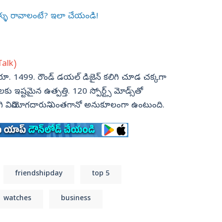
ఏళ్ళు రావాలంటే? ఇలా చేయండి!
 Talk)
్ ధర రూ. 1499. రౌండ్ డయల్ డిజైన్ కలిగి చూడ చక్కగా
 ఇష్టమైన ఉత్పత్తి. 120 స్పోర్ట్స్ మోడ్స్‌తో
 కలిగి వినియోగదారుని ఎంతగానో అనుకూలంగా ఉంటుంది.
friendshipday
top 5
watches
business