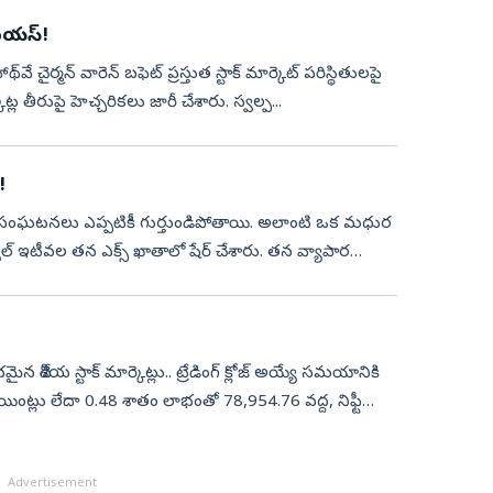
ీరియస్!
్‌వే చైర్మన్ వారెన్ బఫెట్ ప్రస్తుత స్టాక్ మార్కెట్ పరిస్థితులపై
ెట్ల తీరుపై హెచ్చరికలు జారీ చేశారు. స్వల్ప...
!
న్ని సంఘటనలు ఎప్పటికీ గుర్తుండిపోతాయి. అలాంటి ఒక మధుర
్వాల్ ఇటీవల తన ఎక్స్ ఖాతాలో షేర్ చేశారు. తన వ్యాపార
శీయ స్టాక్ మార్కెట్లు.. ట్రేడింగ్ క్లోజ్ అయ్యే సమయానికి
ింట్లు లేదా 0.48 శాతం లాభంతో 78,954.76 వద్ద, నిఫ్టీ
Advertisement