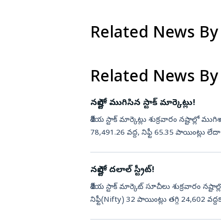
Related News By
Related News By
నష్టాల్లో ముగిసిన స్టాక్ మార్కెట్లు!
దేశీయ స్టాక్ మార్కెట్లు శుక్రవారం నష్టాల్లో మ
78,491.26 వద్ద, నిఫ్టీ 65.35 పాయింట్లు లే
నష్టాల్లో దలాల్ స్ట్రీట్!
దేశీయ స్టాక్‌ మార్కెట్‌ సూచీలు శుక్రవారం
నిఫ్టీ(Nifty) 32 పాయింట్లు తగ్గి 24,602 వద్ద
78,684 వద...