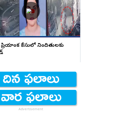
హెచ్చరిక
 ప్రియాంక కేసులో నిందితులకు
డ్
Advertisement