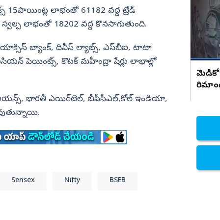
సంచలన నిజాలు..!
15పాయింట్ల లాభంతో 61182 వద్ద ట్రేడ్‌
నిజామాబాద్
 స్వల్ప లాభంతో 18202 వద్ద కొనసాగుతుంది.
్యం
కామారెడ్డి
, యాక్సిస్‌ బ్యాంక్‌, దివీస్‌ ల్యాబ్స్‌, ఎస్‌బీఐ, టాటా
ి
రంగారెడ్డి
ియన్‌ పెయింట్స్‌, కొటక్‌ మహీంద్రా షేర్లు లాభాల్లో
వికారాబాద్
మెడికో
వరంగల్
రిమాం
హన్మకొండ
లయన్స్‌, భారతీ ఎయిర్‌టెల్‌, బీపీసీఎల్‌,కోల్‌ ఇండియా,
రేడవుతున్నాయి.
జనగాం
జయశంకర్
మహబూబాబాద్
ములుగు
Sensex
Nifty
BSEB