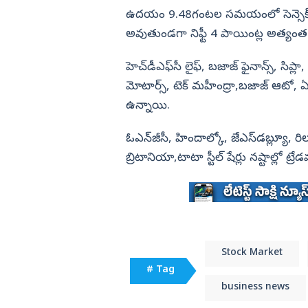
ఉదయం 9.48గంటల సమయంలో సెన్సెక్స్‌ 
విజయనగరం
అవుతుండగా నిఫ్టీ 4 పాయింట్ల అత్యంత
పార్వతీపురం మన
హెచ్‌డీఎఫ్‌సీ లైఫ్‌, బజాజ్‌ ఫైనాన్స్‌, సిప్లా
పశ్చిమ గోదావర
మోటార్స్‌, టెక్‌ మహీంద్రా,బజాజ్‌ ఆటో, ఏస
ఏలూరు
ఉన్నాయి.
వైఎస్సార్
అన్నమయ్య
ఓఎన్‌జీసీ, హిందాల్కో, జేఎస్‌డబ్ల్యూ, రి
బ్రిటానియా,టాటా స్టీల్‌ షేర్లు నష్టాల్లో ట్
Stock Market
# Tag
business news