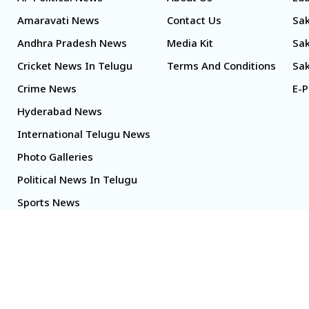
Amaravati News
Contact Us
Sak
Andhra Pradesh News
Media Kit
Sak
Cricket News In Telugu
Terms And Conditions
Sak
Crime News
E-P
Hyderabad News
International Telugu News
Photo Galleries
Political News In Telugu
Sports News
TS Politics News
Telangana News
Telugu Movie Reviews