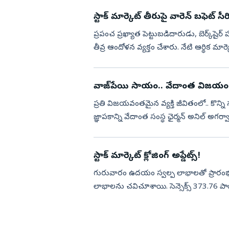
స్టాక్ మార్కెట్ తీరుపై వారెన్ బఫెట్ స
ప్రపంచ ప్రఖ్యాత పెట్టుబడిదారుడు, బెర్క్‌షైర్ హాథ
తీవ్ర ఆందోళన వ్యక్తం చేశారు. నేటి ఆర్థిక మార్క
వాజ్‌పేయి సాయం.. వేదాంత విజయం
ప్రతి విజయవంతమైన వ్యక్తి జీవితంలో.. కొ
జ్ఞాపకాన్ని వేదాంత సంస్థ ఛైర్మన్ అనిల్ అగర
జీవితంలో అత్యం...
స్టాక్ మార్కెట్ క్లోజింగ్ అప్డేట్స్!
గురువారం ఉదయం స్వల్ప లాభాలతో ప్రారంభమైన దే
లాభాలను చవిచూశాయి. సెన్సెక్స్ 373.76 పాయ
11.35 పాయి...