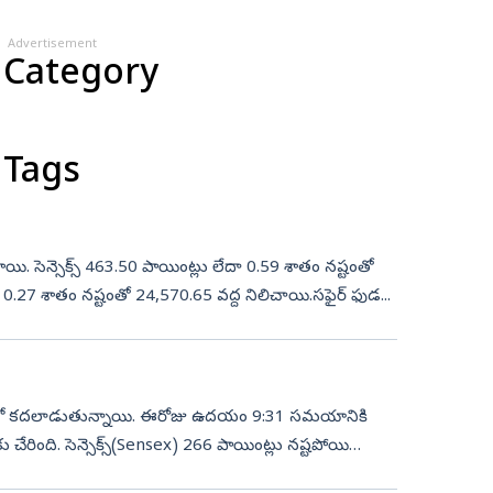
Advertisement
 Category
 Tags
ుగిశాయి. సెన్సెక్స్ 463.50 పాయింట్లు లేదా 0.59 శాతం నష్టంతో
దా 0.27 శాతం నష్టంతో 24,570.65 వద్ద నిలిచాయి.సఫైర్ ఫుడ...
 నష్టాల్లో కదలాడుతున్నాయి. ఈరోజు ఉదయం 9:31 సమయానికి
కు చేరింది. సెన్సెక్స్‌(Sensex) 266 పాయింట్లు నష్టపోయి