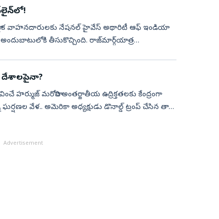
లైన్‌లో!
నిక వాహనదారులకు నేషనల్ హైవేస్ అథారిటీ ఆఫ్ ఇండియా
 అందుబాటులోకి తీసుకొచ్చింది. రాజ్‌మార్గ్‌యాత్ర
 దేశాలపైనా?
హర్ముజ్‌ మరోసారి అంతర్జాతీయ ఉద్రిక్తతలకు కేంద్రంగా
ర్షణల వేళ.. అమెరికా అధ్యక్షుడు డొనాల్డ్‌ ట్రంప్‌ చేసిన తాజా
Advertisement