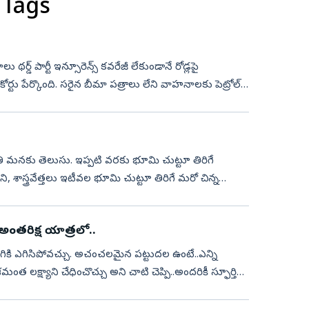
 Tags
 థర్డ్‌ పార్టీ ఇన్సూరెన్స్‌ కవరేజీ లేకుండానే రోడ్లపై
్టు పేర్కొంది. సరైన బీమా పత్రాలు లేని వాహనాలకు పెట్రోల్‌
నకు తెలుసు. ఇప్పటి వరకు భూమి చుట్టూ తిరిగే
ాస్త్రవేత్తలు ఇటీవల భూమి చుట్టూ తిరిగే మరో చిన్న
అంతరిక్ష యాత్రలో..
ంగికి ఎగిసిపోవచ్చు. అచంచలమైన పట్టుదల ఉంటే..ఎన్ని
క్ష్యాని చేధించొచ్చు అని చాటి చెప్పి..అందరికీ స్ఫూర్తిగా