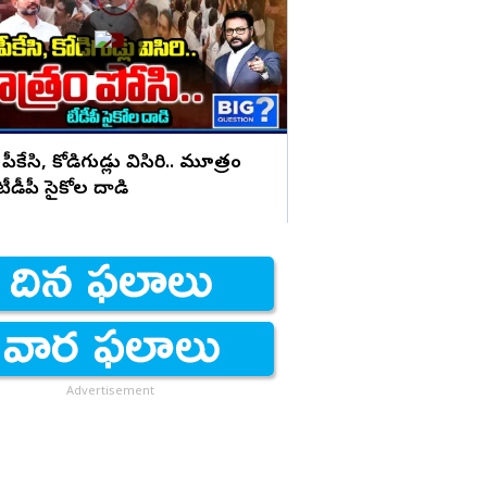
భయపెడుతున్న PK కామె
 పీకేసి, కోడిగుడ్లు విసిరి.. మూత్రం
 టీడీపీ సైకోల దాడి
Advertisement