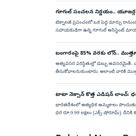
గూగుల్ సంచలన నిర్ణయం.. యూజర్లక
టెక్నాలజీ ప్రపంచంలో ఒక పెద్ద మార్పు రానుం
సహాయకుడిగా ఉన్న గూగుల్ అసిస్టెంట్ మాయమైపో
సెప్టెంబర్ 4 నుంచి ఆండ్రా...
బంగారంపై 85% వరకు లోన్.. ముత్తూట్ 
అత్యవసర పరిస్థితుల్లో డబ్బు అవసరమైతే..
తీసుకోవాలనుకుంటారు. అలాంటి వారికి ముత్త
ఆఫర్‌ అందిస్తోంది. ఇందులో మీరు.. మీ...
టాటా నెక్సాన్ కొత్త ఎడిషన్ లాంచ్:
భారతదేశంలో అత్యధిక అమ్మకాలు పొందుతున్న 
ధర రూ.9.99 లక్షలు (ఎక్స్-షోరూమ్). దీనికి
విక్రయించనుంది.భారతదేశంలో నెక్సాన్ తొమ..