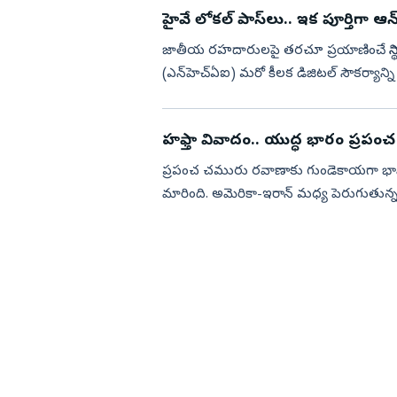
హైవే లోకల్‌ పాస్‌లు.. ఇక పూర్తిగా ఆన్‌
జాతీయ రహదారులపై తరచూ ప్రయాణించే స్థా
(ఎన్‌హెచ్‌ఏఐ) మరో కీలక డిజిటల్‌ సౌకర్యాన్ని
(RajmargYatra) మొబైల్‌ యా...
హఫ్తా వివాదం.. యుద్ధ భారం ప్రపంచ
ప్రపంచ చమురు రవాణాకు గుండెకాయగా భావించే 
మారింది. అమెరికా-ఇరాన్‌ మధ్య పెరుగుతున్న ఘ
ప్రతిపా...