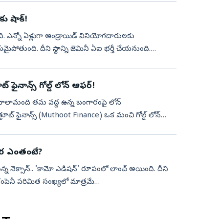
ు షాక్!
ది. ఎన్నో ఏళ్లుగా ఆండ్రాయిడ్ వినియోగదారులకు
తుంది. దీని స్థానాన్ని జెమినీ ఏఐ భర్తీ చేయనుంది.
ఫైనాన్స్ గోల్డ్ లోన్ ఆఫర్!
 చాలామంది తమ వద్ద ఉన్న బంగారంపై లోన్
ూట్ ఫైనాన్స్ (Muthoot Finance) ఒక మంచి గోల్డ్ లోన్
 ధర ఎంతంటే?
నెక్సాన్.. 'కామో ఎడిషన్‌' రూపంలో లాంచ్ అయింది. దీని
 కంపెనీ పరిమిత సంఖ్యలో మాత్రమే
.