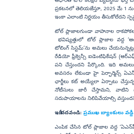
కామెంట్స్ వైరల్
ఆధారిత టోల్ కలెక్షన్ వ్యవస్థను భర్తీ 
ప్రకటనలో తెలియజేస్తూ, 2025 మే 1 ను
విజయనగరం
ఇంకా ఎలాంటి నిర్ణయం తీసుకోలేదని స్పష్
పార్వతీపురం మన
పశ్చిమ గోదావర
టోల్ ప్లాజాలగుండా వాహనాల రాకపో
ఏలూరు
భవిష్యత్తులో టోల్ ప్లాజాల వద్ద ‘ఆటోమ
టోలింగ్ సిస్టమ్’ను అమలు చేయనున్నట్లు 
వైఎస్సార్
రేడియో ఫ్రీక్వెన్సీ ఐడెంటిఫికేషన్ (ఆర్ఎ
అన్నమయ్య
పని చేస్తుందని పేర్కొంది. ఇది అమ
అవసరం లేకుండా హై పెర్ఫార్మెన్స్ ఏఎన్ప
ఛార్జీలు కట్‌ అయ్యేలా ఏర్పాటు చేస్తు
నోటీసులు జారీ చేస్తామని, వాటిని
సదుపాయాలను నిలిపివేయాల్సి వస్తుందని మ
ఇదీ చదవండి:
ప్రముఖ బ్యాంకులు వడ్డీ 
ఎంపిక చేసిన టోల్ ప్లాజాల వద్ద ‘ఏఎన్‌ప