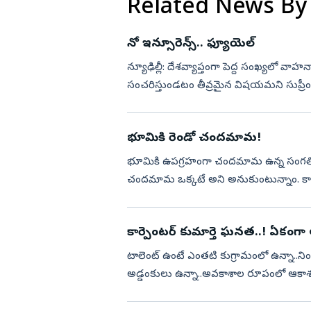
Related News By
నో ఇన్సూరెన్స్‌.. ఫ్యూయెల్‌
న్యూఢిల్లీ: దేశవ్యాప్తంగా పెద్ద సంఖ్యలో వాహనాలు
సంచరిస్తుండటం తీవ్రమైన విషయమని సుప్రీంకోర
పం...
భూమికి రెండో చందమామ!
భూమికి ఉపగ్రహంగా చందమామ ఉన్న సంగతి మ
చందమామ ఒక్కటే అని అనుకుంటున్నాం. కాని, శ
చందమామను కూడా కనుగొన్నారు. తొలిస...
కార్పెంటర్‌ కుమార్తె ఘనత..! ఏకంగా 
టాలెంట్‌ ఉంటే ఎంతటి కుగ్రామంలో ఉన్నా..ని
అడ్డంకులు ఉన్నా..అవకాశాల రూపంలో ఆకాశమంత ల
నిలిచింది ఈ 1...