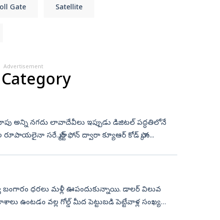
oll Gate
Satellite
Advertisement
 Category
కు దాదాపు అన్ని నగదు లావాదేవీలు ఇప్పుడు డిజిటల్‌ పద్ధతిలోనే
ా సరే..స్మార్ట్‌ ఫోన్‌ ద్వారా క్యూఆర్‌ కోడ్‌ స్కాన...
మధ్య బంగారం ధరలు మళ్లీ ఊపందుకున్నాయి. డాలర్ విలువ
ాశాలు ఉంటడం వల్ల గోల్డ్ మీద పెట్టుబడి పెట్టేవాళ్ల సంఖ్య