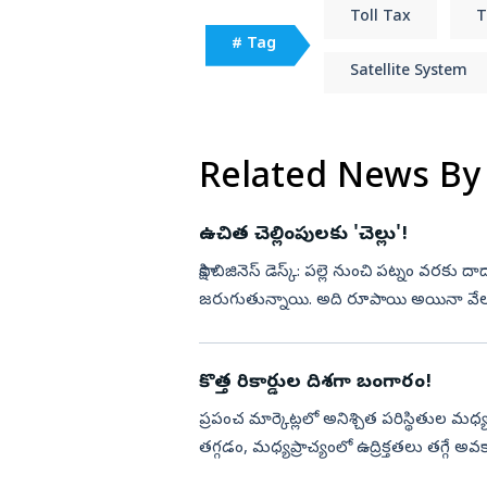
Toll Tax
T
# Tag
Satellite System
Related News By
ఉచిత చెల్లింపులకు 'చెల్లు'!
సాక్షి బిజినెస్‌ డెస్క్‌: పల్లె నుంచి పట్నం వర
జరుగుతున్నాయి. అది రూపాయి అయినా వేల రూపాయలైన
కొత్త రికార్డుల దిశగా బంగారం!
ప్రపంచ మార్కెట్లలో అనిశ్చిత పరిస్థితుల 
తగ్గడం, మధ్యప్రాచ్యంలో ఉద్రిక్తతలు తగ్గే అవక
పెరిగింది. ...