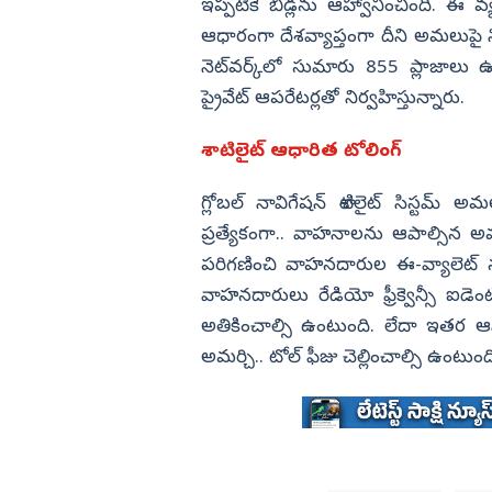
ఇప్పటికే బిడ్లను ఆహ్వానించింది. ఈ 
ఆధారంగా దేశవ్యాప్తంగా దీని అమలుపై
నెట్‌వర్క్‌లో సుమారు 855 ప్లాజాలు 
ప్రైవేట్ ఆపరేటర్లతో నిర్వహిస్తున్నారు.
శాటిలైట్ ఆధారిత టోలింగ్
గ్లోబల్ నావిగేషన్ శాటిలైట్ సిస్టమ్ 
ప్రత్యేకంగా.. వాహనాలను ఆపాల్సిన అవ
పరిగణించి వాహనదారుల ఈ-వ్యాలెట్ నుం
వాహనదారులు రేడియో ఫ్రీక్వెన్సీ ఐడెంట
అతికించాల్సి ఉంటుంది. లేదా ఇతర ఆన్
అమర్చి.. టోల్ ఫీజు చెల్లించాల్సి ఉంటుంద