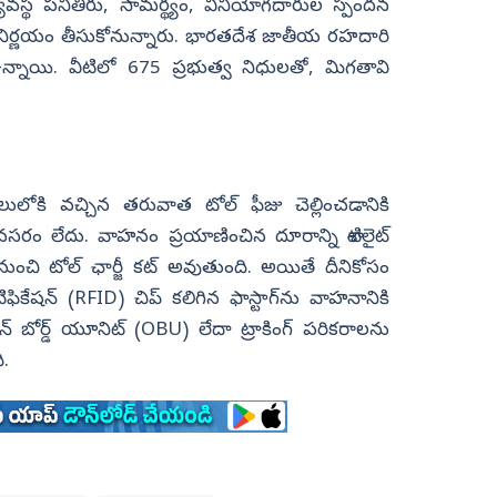
వ్యవస్థ పనితీరు, సామర్థ్యం, వినియోగదారుల స్పందన
 నిర్ణయం తీసుకోనున్నారు. భారతదేశ జాతీయ రహదారి
ఉన్నాయి. వీటిలో 675 ప్రభుత్వ నిధులతో, మిగతావి
అమలులోకి వచ్చిన తరువాత టోల్ ఫీజు చెల్లించడానికి
సరం లేదు. వాహనం ప్రయాణించిన దూరాన్ని శాటిలైట్
చి టోల్‌ ఛార్జీ కట్‌ అవుతుంది. అయితే దీనికోసం
ిఫికేషన్ (RFID) చిప్ కలిగిన ఫాస్టాగ్‌ను వాహనానికి
 బోర్డ్ యూనిట్ (OBU) లేదా ట్రాకింగ్ పరికరాలను
ి.