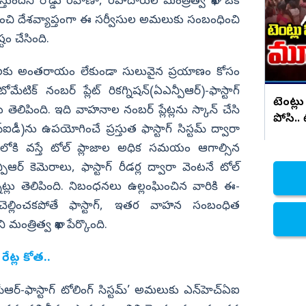
సరికొత్త కార్ లాంచ్
చేస్తుందని రోడ్డు రవాణా, రహదారుల మంత్రిత్వ శాఖ ఒక
ంచి దేశవ్యాప్తంగా ఈ సర్వీసుల అమలుకు సంబంధించి
నిజామాబాద్
టం చేసింది.
్యం
కామారెడ్డి
ి
రంగారెడ్డి
కలకు అంతరాయం లేకుండా సులువైన ప్రయాణం కోసం
వికారాబాద్
ేటిక్ నంబర్ ప్లేట్ రికగ్నిషన్(ఏఎన్పీఆర్)-ఫాస్టాగ్
టెంట్లు
తెలిపింది. ఇది వాహనాల నంబర్ ప్లేట్లను స్కాన్‌ చేసి
వరంగల్
పోసి..
ఫ్ఐడీ)ను ఉపయోగించే ప్రస్తుత ఫాస్టాగ్ సిస్టమ్‌ ద్వారా
హన్మకొండ
లులోకి వస్తే టోల్ ప్లాజాల అధిక సమయం ఆగాల్సిన
జనగాం
ీఆర్ కెమెరాలు, ఫాస్టాగ్ రీడర్ల ద్వారా వెంటనే టోల్‌
జయశంకర్
న్నట్లు తెలిపింది. నిబంధనలు ఉల్లంఘించిన వారికి ఈ-
 చెల్లించకపోతే ఫాస్టాగ్, ఇతర వాహన సంబంధిత
మహబూబాబాద్
ంత్రిత్వ శాఖ పేర్కొంది.
ములుగు
రేట్ల కోత..
ీఆర్-ఫాస్టాగ్ టోలింగ్ సిస్టమ్’ అమలుకు ఎన్‌హెచ్‌ఏఐ