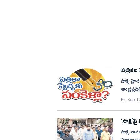
ఖండిస్తున
చర్యలకు ద
సంఘాల నా
కోసం ‘సాక్ష
పెట్టి వేధ
హక్కు..రా
పెట్టడం ప
రాజ్‌దీప్‌
ముందు ఆ క
వరి్ధల్లిత
ఆధారాల్లే
నిర్మాతలు 
అభ్యంతరా
చేశారు. 
అప్పుడు 
పత్రికా ర
పూనుకోవాల
ఆంధ్రప్రదే
పత్రికల
వేధించడం
విఘాత
కథనాలు ప్ర
సాక్షి, హైద
ఇది పత్రి
ప్రభుత్వ
ఆంధ్రప్రదే
దినపత్రిక
ఇవ్వాలని, 
సంఘాల నేత
పెట్టడం స
Fri, Sep 1
దావా వేయవ
సమస్యలను ప
హరించడమే
క్రిమినల
పత్రికలు
నిలబడవు..
సోదాలు చే
‘సాక్షి’
వినిపించుక
వేధింపుల
దుర్విని
చెల్లుబాటు
దళిత ఉద్
సాక్షి, అ
పత్రికా స్
చేస్తున్న 