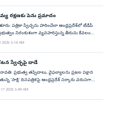
వామ్య రక్షణకు పెను ప్రమాదం
గళూరు: పత్రికా స్వేచ్ఛను హరించేలా ఆంధ్రప్రదేశ్‌లో టీడీపీ
రభుత్వం నిరంకుశంగా వ్యవహరిస్తున్న తీరును కేవలం
్ట్రాల్లోనే కాక కర్ణాటకలో కూడా తీవ్రంగా వ్యతిరేకిస్తున్నారు.
9 2025 5:14 AM
ీరు పత్రికల గొంతు నొక్కడమేనన్న అభిప్రాయాన్ని
్తున్నారు. ఇది ప్రజాస్వామ్య రక్షణకు పెను ప్రమాదమన్నారు.
కటన స్వేచ్ఛపై దాడే
పత్రిక ఎడిటర్‌ ఆర్‌. ధనంజయరెడ్డి, ఇతర పాత్రికేయులపై ఏపీ
ఉద్దేశపూర్వకంగా కేసులు పెట్టి వేధించడాన్ని ఇక్కడి జర్నలిస్టు
మరావతి: ప్రభుత్వ తప్పిదాలు, వైఫల్యాలను ప్రజల పక్షాన
ేతలు, న్యాయవాదులు, రైతు సంఘం నాయకులు, తెలుగు
ప్రదేశ్‌ సర్కారు వరుసగా
తినిధులు తప్పుపడుతున్నారు. ఏ వార్తా పత్రికలో
నాయించడం భావ ప్రకటన స్వేచ్ఛపై దాడి చేయడమేనని
17 2025 5:49 AM
మైన వార్తపైనా అభ్యంతరాలుంటే దాన్ని ఖండించడం లేదా
ే’ గ్రూప్‌ కన్సల్టింగ్‌ ఎడిటర్‌ రాజ్‌దీప్‌ సర్దేశాయ్‌ తీవ్రంగా
వడం పరిపాటి అని.. కానీ, ఇలా విలేకరులపై కేసులు పెట్టడం,
ు. విలేకరుల సమావేశంలో వెల్లడించిన అంశాలపై వార్తను
్వడం సరికాదని హితవు పలికారు. పత్రికా స్వేచ్ఛకు విఘాతం,
ినందుకు ‘సాక్షి’పై కేసులు నమోదు చేయడం, అదే వార్తను
ేలా.. ప్రజాస్వామ్య విలువలకు భంగం వాటిల్లేలా ఏపీ
ిన మిగతా పత్రికలు, చానళ్లపై ఎలాంటి చర్యలు
 ఆదేశాలతో పోలీసులు వ్యవహరించడాన్ని వారు ముక్తకంఠంతో
డాన్ని బట్టి ఆంధ్రప్రదేశ్‌ ప్రభుత్వం సాక్షిపై కక్ష సాధింపు