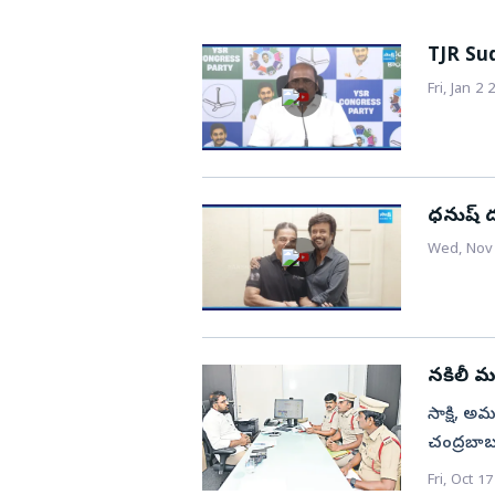
చెప్పమని 
వ్యవహరించ
TJR Sud
ఏమైనట్ట
చుట్టుపక్క
Fri, Jan 2
ఈనాడు, ఆం
మీడియా చాన
ఫొటోగ్రా
వ్యక్తమవు
ధనుష్ ద
విచారణ జర
Wed, Nov 
మండిపడు
నకిలీ మద
సాక్షి, అమరావతి: ప్రజల గొంతుకగా నిలుస్తున్న ‘సాక్షి’ మీడియాపై చంద్రబాబు ప్రభుత్వం మరింతగా కక్ష సాధింపు చర్యలకు బరితెగిస్తోంది. రాజ్యాంగ హక్కులు, పత్రికా స్వేచ్ఛను కాలరాస్తూ కుట్రలకు పదును పెడుతోంది. వరుసగా ఐదో రోజు ‘సాక్షి’ కార్యాలయాల్లో పోలీసులు వేధింపులకు దిగడం విభ్రాంతి కలిగిస్తోంది. వరుసగా మూడో రోజు ఎడిటర్‌ ఆర్‌.ధనంజయరెడ్డికి నోటీసుల పేరుతో వేధింపులు కొనసాగిస్తున్నారు. నోటీసులు తీసుకుంటున్నా.. పోలీసులకు ఎప్పటికప్పుడు సహకరిస్తున్నా వేధింపులు మాత్రం ఆగడం లేదు. తద్వారా కూటమి సర్కారు ప్రజావ్యతిరేక విధానాలను వెలుగులోకి తేకుండా, నకిలీ మద్యంపై వార్తలు ప్రచురించకుండా ‘సాక్షి’ పత్రికను నిరోధించాలన్నదే ప్రభుత్వ పెద్దల పన్నాగమన్నది స్పష్టమవుతోంది. అందుకోసం ఏకంగా సుప్రీంకోర్టు తీర్పులను కాలరాస్తూ పోలీసు జులుంతో విరుచుకుపడుతుండటం జాతీయ స్థాయిలో చర్చనీయాంశంగా మారింది. నకిలీ మద్యం దందా వత్తాసుకే... ఏపీలో వెలుగు చూసిన నకిలీ మద్యం మాఫియా దందా యావత్‌ దేశాన్ని కుదిపివేసింది. అనకాపల్లి, పశ్చిమ గోదావరి, ఎన్టీఆర్, అన్నమయ్య జిల్లాల్లో బయటపడిన నకిలీ మద్యం రాకెట్‌ సంచలనం రేకెత్తించింది. రాష్ట్రంలో పలు ప్రాంతాల్లో మద్యం తాగిన కొందరు సందేహాస్పద రీతిలో మరణించడం కలకలం రేపింది. బాధ్యతాయుతమైన మీడియా సంస్థగా ప్రజలను చైతన్యం చేస్తూ సాక్షి దినపత్రిక ఈ నకిలీ మద్యం వ్యవహారంలో వాస్తవాలను ప్రచురించింది. నకిలీ మద్యం బారిన పడకుండా అమాయకులను కాపాడాలన్న సదుద్దేశంతో వ్యవహరించింది. మరోవైపు నకిలీ మద్యం దందాపై కఠిన చర్యలు తీసుకునేలా అధికార యంత్రాంగానికి ప్రేరణ కల్పించాలని భావించింది. కానీ ‘సాక్షి’ ప్రచురించిన వాస్తవాలు ప్రభుత్వ పెద్దలకు కంటగింపుగా మారాయి. తమ దోపిడీ వ్యవహారం బట్టబయలు కావడంతో వారు బెంబేలెత్తారు. దాంతో నకిలీ మద్యం దందాపై కథనాలు ప్రచురించకుండా ‘సాక్షి’ మీడియాను నిరోధించాలని ఎత్తుగడ వేశారు. అందుకే ‘సాక్షి’పై అక్రమ కేసులు నమోదు చేశారు. అనం
Fri, Oct 1