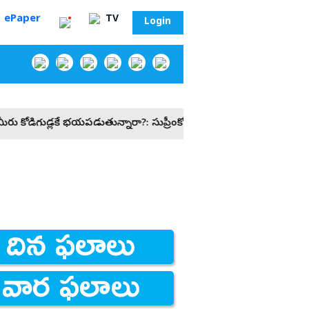
ePaper
TV
Login
డ్లకే భయపడుతున్నారా?: సుప్రీంకోర్టు
మెడికో ప్రియాంక పరిస్థితి అత్య
‌
సా?