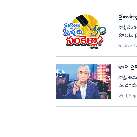
ప్రజాస్
సాక్షి బెం
కూటమి ప్
తెలుగు రాష
Fri, Sep 1
ప్రభుత్వ త
వ్యక్తంచేస
భావ ప్ర
సాక్షి దిన
ప్రభుత్వం 
సాక్షి, అ
సంఘాల న
ఎండగడుతున్న ‘సాక్షి’ దినపత్రికపై ఆంధ్ర
సంఘాల ప్ర
కేసులు బ
Wed, Sep 
ప్రచురిత
‘ఇండియా టుడ
వివరణ ఇవ్
ఖండించార
నోటీసులివ
ప్రచురించ
భంగం కలిగ
ప్రచురించ
ప్రభుత్వ
తీసుకోకపోవ