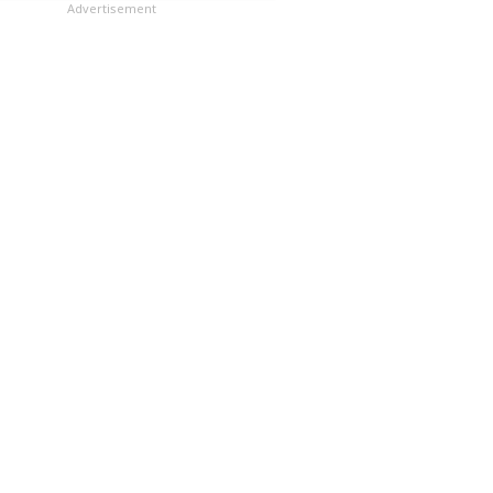
లు
Advertisement