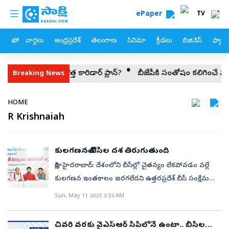
custom menu
Skip to main content
ePaper
TV
హోం
వార్తలు
ఆంధ్రప్రదేశ్
తెలంగాణ
సినిమా
క్రీడలు
బిజినెస్
ఫ్యామ
ు.. కొత్త కారిడార్ ప్లాన్?
బీజేపీకి సంతోషం కలిగించే మాటలొద్దు!
న
Breaking News
Breadcrumb
HOME
R Krishnaiah
కులగణనతో బీసీల దశ తిరుగుతుంది
సాక్షి, హైదరాబాద్‌: దేశంలోని బీసీల్లో చైతన్యం లేకపోవడం వల్లే
కులగణన ఇంతకాలం జరగలేదని ఉత్తరప్రదేశ్‌ బీసీ సంక్షేమ
శాఖ సహాయ మంత్రి నరేంద్ర కశ్యప్‌ అన్నారు. విద్య, రాజకీ య
Sun, May 11 2025 3:53 AM
రంగాల్లో బీసీలు మరింత అభివృద్ధి చెందాల్సిన అవసరం
ఉందని తెలిపారు. కేంద్ర ప్రభు త్వం జనగణనలో భాగంగా
చివరి వరకు వైఎస్ఆర్ సీపీలోనే ఉంటా.. బీసీల