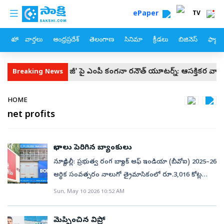
custom menu
Skip to main content
ePaper
TV
హోం
వార్తలు
ఆంధ్రప్రదేశ్
తెలంగాణ
సినిమా
క్రీడలు
బిజినెస్
ఫ్యామ
ం
'జెన్ జీ' పై ఎంపీ కంగనా రనౌత్ యూటర్న్‌: ఆసక్తికర వ్యాఖ్యలు
జ
Breaking News
Breadcrumb
HOME
net profits
లాభాలు పెరిగిన బ్యాంకులు
న్యూఢిల్లీ: ప్రభుత్వ రంగ బ్యాంక్‌ ఆఫ్‌ ఇండియా (బీవోఐ) 2025–26
ఆర్థిక సంవత్సరం నాలుగో త్రైమాసికంలో రూ.3,016 కోట్ల
నికరలాభాన్ని ఆర్జించింది. అంతకు ముందు 2024–25 ఇదే
Sun, May 10 2026 10:52 AM
క్యూ4లో ప్రకటించిన రూ.2,626 కోట్ల లాభంతో పోలిస్తే ఇది 15
శాతం అధికం.సమీక్షించిన త్రైమాసికంలో బ్యాంకు మొత్తం
మెప్పించిన విప్రో