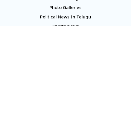
Photo Galleries
Political News In Telugu
Sports News
TS Politics News
Telangana News
Telugu Movie Reviews
Company
About Us
Contact Us
Media Kit
Terms And Conditions