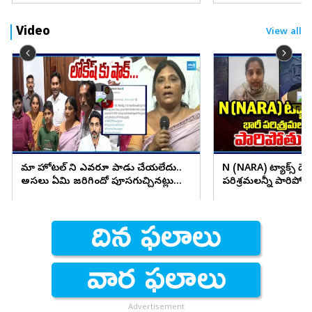
Video
View all
మా హోటల్ ని ఎవరూ పాడు చేయలేదు..
N (NARA) ట్యాక్స్ దెబ
అసలు ఏమి జరిగిందో పూసగుచ్చినట్లు
పరిశ్రమలన్నీ పారిపోత
చెప్పిన నిర్వాహకులు
Advertisement