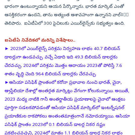
భారంగా ఉంటున్నాయని ఆయన పేర్కొన్నారు. భారత మార్కెట్‌ ఎంతో
ఆసక్తికరంగా ఉందని, తాను అత్యంత ఆశావహంగా ఉన్నానని వాల్‌‡్ష
తెలిపారు. ఐఏటీఏలో 300 పైచిలుకు ఎయిర్‌లైన్స్‌కు సభ్యత్వం ఉంది.
ఐఏటీఏ నివేదికలో మరిన్ని విశేషాలు..
► 2023లో ఎయిర్‌లైన్స్‌ పరిశ్రమ నిర్వహణ లాభం 40.7 బిలియన్‌
డాలర్లుగా ఉండవచ్చు. వచ్చే ఏడాది ఇది 49.3 బిలియన్‌ డాలర్లకు
చేరవచ్చు. 2024లో పరిశ్రమ మొత్తం ఆదాయం 2023తో పోలిస్తే 7.6
శాతం వృద్ధి చెంది 964 బిలియన్‌ డాలర్లకు చేరవచ్చు.
►ఆసియా పసిఫిక్‌ ప్రాంతంలో కరోనా ప్రభావాల నుంచి భారత్, చైనా,
ఆ్రస్టేలియా దేశాల్లో అంతర్గత మార్కెట్లు వేగంగా కోలుకున్నాయి. అయితే,
2023 మధ్య నాటికి గానీ అంతర్జాతీయ ప్రయాణాలపై చైనాలో ఆంక్షలు
పూర్తిగా సడలకపోవడంతో ఆసియా పసిఫిక్‌ మార్కెట్‌లో ఇంటర్నేషనల్‌
ప్రయాణికుల రాకపోకలు అంతంతమాత్రంగానే నమోదయ్యాయి. ఆసియా
పసిఫిక్‌ ప్రాంతం 2023లో 0.1 బిలియన్‌ డాలర్ల నికర నష్టం
ప్రకటించవచ్చని, 2024లో మాత్రం 1.1 బిలియన్‌ డాలర్ల నికర లాభం