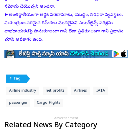
నమోదు చేయొచ్చని అంచనా.
►అంతర్జాతీయంగా ఆర్థిక పరిణామాలు, యుద్ధం, సరఫరా వ్యవస్థలు,
నియంత్రణలపరమైన రిసు్కలు మొదలైనవి ఎయిర్‌లైన్స్‌ పరిశ్రమ
లాభదాయకతపై సానుకూలంగా గానీ లేదా ప్రతికూలంగా గానీ ప్రభావం
చూపే అవకాశం ఉంది.
# Tag
Airline industry
net profits
Airlines
IATA
passenger
Cargo Flights
Advertisement
Related News By Category