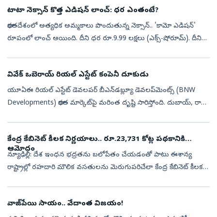
టాటా నెక్సాన్ కొత్త ఎడిషన్ లాంచ్: ధర ఎంతంటే?
భారతదేశంలో అత్యధిక అమ్మకాలు పొందుతున్న నెక్సాన్.. 'కామో ఎడిషన్‌'
రూపంలో లాంచ్ అయింది. దీని ధర రూ.9.99 లక్షలు (ఎక్స్-షోరూమ్). దీనికి
కంపెనీ పరిమిత సంఖ్యలో మాత్రమే విక్రయించనుంది.భారతదేశంలో నెక్సాన్
తొమ...
వివేక్‌ ఒబెరాయ్ రియల్ ఎస్టేట్ కంపెనీ దూకుడు
యూఏఈ రియల్ ఎస్టేట్ డెవలపర్ బీఎన్‌డబ్ల్యూ డెవలప్‌మెంట్స్‌ (BNW
Developments) భారత మార్కెట్‌పై మరింత దృష్టి సారిస్తోంది. దుబాయ్, రాస్
అల్ ఖైమా (RAK)లో చేపడుతున్న ప్రాజెక్టులకు భారతీయ కొనుగోలుదారులను
ఆకర...
కేంద్ర కేబినెట్‌ కీలక నిర్ణయాలు.. రూ.23,731 కోట్ల పథకానికి
ఆమోదం
న్యూఢిల్లీ: దేశ ఇంధన భద్రతను బలోపేతం చేయడంతో పాటు ఈశాన్య
రాష్ట్రాల్లో రహదారి మౌలిక వసతులను మెరుగుపరిచేలా కేంద్ర కేబినెట్‌ కీలక
నిర్ణయాలు తీసుకుంది. దేశవ్యాప్తంగా కంప్రెస్డ్‌ బయోగ్యాస్‌ (CBG) ఉత్పత్తిన...
వాజ్‌పేయి సాయం.. వేదాంత విజయం!