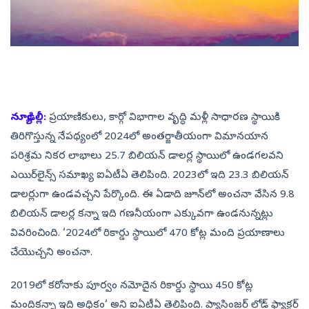
న్యూఢిల్లీ:
ప్రయాణికులు, కార్గో విభాగాల వృద్ధి మళ్లీ సాధారణ స్థాయికి
తిరిగొస్తున్న నేపథ్యంలో 2024లో అంతర్జాతీయంగా విమానయాన
పరిశ్రమ నికర లాభాలు 25.7 బిలియన్‌ డాలర్ల స్థాయిలో ఉండగలవని
ఎయిర్‌లైన్స్‌ సమాఖ్య ఐఏటీఏ తెలిపింది. 2023లో ఇది 23.3 బిలియన్‌
డాలర్లుగా ఉండవచ్చని పేర్కొంది. ఈ ఏడాది జూన్‌లో అంచనా వేసిన 9.8
బిలియన్‌ డాలర్ల కన్నా ఇది గణనీయంగా ఎక్కువగా ఉండనున్నట్లు
వివరించింది. ‘2024లో రికార్డు స్థాయిలో 470 కోట్ల మంది ప్రయాణాలు
చేయొచ్చని అంచనా.
2019లో కరోనాకు పూర్వం నమోదైన రికార్డు స్థాయి 450 కోట్ల
మందికన్నా ఇది అధికం‘ అని ఐఏటీఏ తెలిపింది. ప్యాసింజర్‌ లోడ్‌ ఫ్యాక్టర్‌