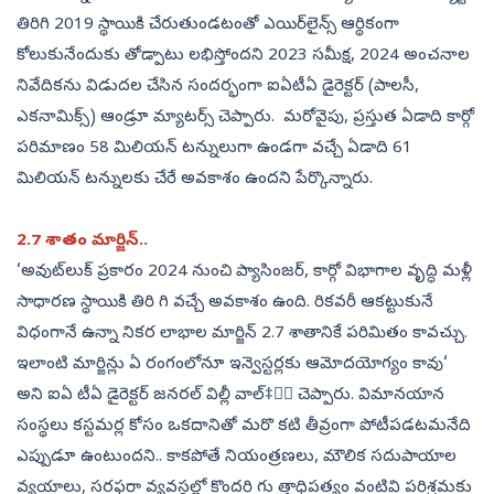
తిరిగి 2019 స్థాయికి చేరుతుండటంతో ఎయిర్‌లైన్స్‌ ఆర్థికంగా
కోలుకునేందుకు తోడ్పాటు లభిస్తోందని 2023 సమీక్ష, 2024 అంచనాల
నివేదికను విడుదల చేసిన సందర్భంగా ఐఏటీఏ డైరెక్టర్‌ (పాలసీ,
ఎకనామిక్స్‌) ఆండ్రూ మ్యాటర్స్‌ చెప్పారు. మరోవైపు, ప్రస్తుత ఏడాది కార్గో
పరిమాణం 58 మిలియన్‌ టన్నులుగా ఉండగా వచ్చే ఏడాది 61
మిలియన్‌ టన్నులకు చేరే అవకాశం ఉందని పేర్కొన్నారు.
2.7 శాతం మార్జిన్‌..
‘అవుట్‌లుక్‌ ప్రకారం 2024 నుంచి ప్యాసింజర్, కార్గో విభాగాల వృద్ధి మళ్లీ
సాధారణ స్థాయికి తిరి గి వచ్చే అవకాశం ఉంది. రికవరీ ఆకట్టుకునే
విధంగానే ఉన్నా నికర లాభాల మార్జిన్‌ 2.7 శాతానికే పరిమితం కావచ్చు.
ఇలాంటి మార్జిన్లు ఏ రంగంలోనూ ఇన్వెస్టర్లకు ఆమోదయోగ్యం కావు‘
అని ఐఏ టీఏ డైరెక్టర్‌ జనరల్‌ విల్లీ వాల్‌‡్ష చెప్పారు. విమానయాన
సంస్థలు కస్టమర్ల కోసం ఒకదానితో మరొ కటి తీవ్రంగా పోటీపడటమనేది
ఎప్పుడూ ఉంటుందని.. కాకపోతే నియంత్రణలు, మౌలిక సదుపాయాల
వ్యయాలు, సరఫరా వ్యవస్థల్లో కొందరి గు త్తాధిపత్యం వంటివి పరిశ్రమకు