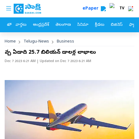
custom menu
Skip to main content
ePaper
TV
హోం
వార్తలు
ఆంధ్రప్రదేశ్
తెలంగాణ
సినిమా
క్రీడలు
బిజినెస్
ఫ్యామ
Breadcrumb
Home
Telugu-News
Business
వచ్చే ఏడాది 25.7 బిలియన్‌ డాలర్ల లాభాలు
Dec 7 2023 6:21 AM
| Updated on
Dec 7 2023 6:21 AM