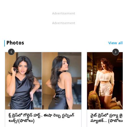
దుప్పట్లు, తువ్వాళ్లు (బెడ్‌రోల్ వస్తువులను) దొంగిలించినట్లు సమాచార ...
Advertisement
Advertisement
Photos
View all
బ్లాక్ డ్రెస్‌లో గోల్డెన్ హార్ట్.. ఈషా రెబ్బ స్టన్నింగ్
వైట్ డ్రెస్‌లో ప్రగ్యా జైస
లుక్స్!(ఫొటోలు)
మ్యాజిక్... (ఫొటోలు)