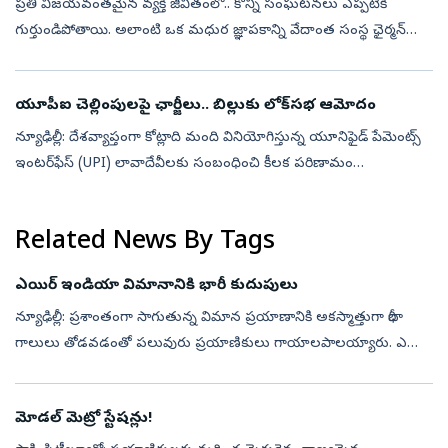
ప్రతి విజయవంతమైన వ్యక్తి జీవితంలో.. కొన్ని సంఘటనలు ఎప్పటికీ
గుర్తుండిపోతాయి. అలాంటి ఒక మధుర జ్ఞాపకాన్ని వేదాంత సంస్థ ఛైర్మన్
అనిల్ అగర్వాల్ ఇటీవల తన ఎక్స్ ఖాతాలో షేర్ చేశారు. తన వ్యాపార
జీవితంలో అత్యం...
యూపీఐ చెల్లింపులపై ఛార్జీలు.. బిల్లుకు లోక్‌సభ ఆమోదం
న్యూఢిల్లీ: దేశవ్యాప్తంగా కోట్లాది మంది వినియోగిస్తున్న యూనిఫైడ్ పేమెంట్స్
ఇంటర్‌ఫేస్ (UPI) లావాదేవీలకు సంబంధించి కీలక పరిణామం
చోటుచేసుకుంది. యూపీఐ వంటి డిజిటల్ చెల్లింపులపై మర్చెంట్‌ డిస్కౌంట్‌
(MDR)...
Related News By Tags
ఎయిర్‌ ఇండియా విమానానికి భారీ కుదుపులు
న్యూఢిల్లీ: ప్రశాంతంగా సాగుతున్న విమాన ప్రయాణానికి అకస్మాత్తుగా భారీ
గాలులు తోడవడంతో పలువురు ప్రయాణికులు గాయాలపాలయ్యారు. ఎయిర్‌
ఇండియా ఏ320నియో రకం ఏఐ2379 నంబర్‌ విమానం ఫుకెట్‌ నుంచి ఢిల్లీకి
వస్తున్న...
మోడల్‌ మెట్రో స్టేషన్లు!