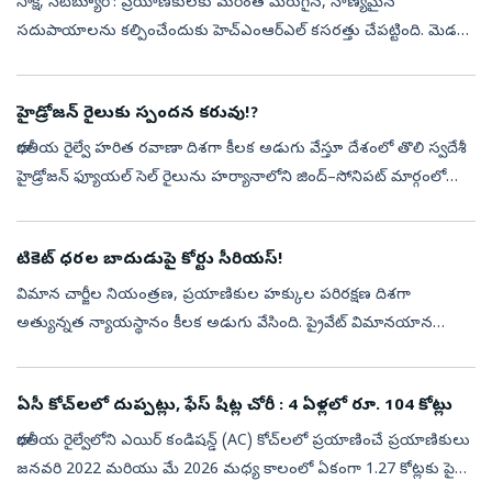
సాక్షి, సిటీబ్యూరో: ప్రయాణికులకు మరింత మెరుగైన, నాణ్యమైన
సదుపాయాలను కల్పించేందుకు హెచ్‌ఎంఆర్‌ఎల్‌ కసరత్తు చేపట్టింది. మెడల్‌
మెట్రోస్టేషన్ల ఏర్పాటుపై అధికారులు దృష్టి సారించారు. ప్రయాణికుల
అవసరాలకనుగు...
హైడ్రోజన్‌ రైలుకు స్పందన కరువు!?
భారతీయ రైల్వే హరిత రవాణా దిశగా కీలక అడుగు వేస్తూ దేశంలో తొలి స్వదేశీ
హైడ్రోజన్‌ ఫ్యూయల్‌ సెల్‌ రైలును హర్యానాలోని జింద్‌–సోనిపట్‌ మార్గంలో
ప్రారంభించింది. ప్రధానమంత్రి నరేంద్ర మోదీ జూలై 17న ఈ రైలును ప...
టికెట్ ధరల బాదుడుపై కోర్టు సీరియస్!
విమాన చార్జీల నియంత్రణ, ప్రయాణికుల హక్కుల పరిరక్షణ దిశగా
అత్యున్నత న్యాయస్థానం కీలక అడుగు వేసింది. ప్రైవేట్ విమానయాన
సంస్థలు విధిస్తున్న ఏకపక్ష చార్జీల పెంపునకు అడ్డుకట్ట వేసేలా రూపొందించిన
కొత్త విమా...
ఏసీ కోచ్‌లలో దుప్పట్లు, ఫేస్‌ షీట్ల చోరీ : 4 ఏళ్లలో రూ. 104 కోట్లు
భారతీయ రైల్వేలోని ఎయిర్ కండిషన్డ్ (AC) కోచ్‌లలో ప్రయాణించే ప్రయాణికులు
జనవరి 2022 మరియు మే 2026 మధ్య కాలంలో ఏకంగా 1.27 కోట్లకు పైగా