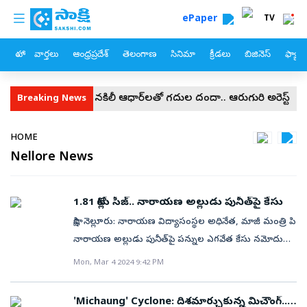
custom menu
Skip to main content
ePaper
TV
హోం
వార్తలు
ఆంధ్రప్రదేశ్
తెలంగాణ
సినిమా
క్రీడలు
బిజినెస్
ఫ్యామ
ుమలలో నకిలీ ఆధార్‌లతో గదుల దందా.. ఆరుగురి అరెస్ట్‌
H-1B వీసాదా
Breaking News
Breadcrumb
HOME
Nellore News
1.81 కోట్లు సీజ్‌.. నారాయణ అల్లుడు పునీత్‌పై కేసు
సాక్షి, నెల్లూరు: నారాయణ విద్యాసంస్థల అధినేత, మాజీ మంత్రి పి
నారాయణ అల్లుడు పునీత్‌పై పన్నుల ఎగవేత కేసు నమోదు
అయ్యింది. అంతేకాదు ఈ కేసు విచారణలో భాగంగా
Mon, Mar 4 2024 9:42 PM
బంధువుల ఇళ్లలో సైతం తనిఖీలు నిర్వహించిన పోలీసులు..
కోటికి పైగా నగదు సైతం సీజ్‌ చేశారు. ఈ సోదాలపై జిల్లా ఎస్పీ
'Michaung' Cyclone: దిశమార్చుకున్న మిచౌంగ్‌..