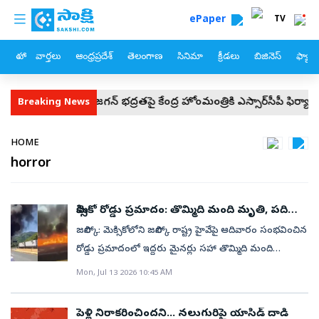
custom menu
Skip to main content
ePaper
TV
హోం
వార్తలు
ఆంధ్రప్రదేశ్
తెలంగాణ
సినిమా
క్రీడలు
బిజినెస్
ఫ్యామ
వైఎస్‌ జగన్‌ భద్రతపై కేంద్ర హోంమంత్రికి వైఎస్సార్‌సీపీ ఫిర్యాదు
సీజేపీ 
Breaking News
Breadcrumb
HOME
horror
మెక్సికో రోడ్డు ప్రమాదం: తొమ్మిది మంది మృతి, పది
మందికి గాయాలు
జలిస్కో: మెక్సికోలోని జలిస్కో రాష్ట్ర హైవేపై ఆదివారం సంభవించిన
రోడ్డు ప్రమాదంలో ఇద్దరు మైనర్లు సహా తొమ్మిది మంది
దుర్మరణం పాలయ్యారు. మరో పది మంది తీవ్రంగా
Mon, Jul 13 2026 10:45 AM
గాయపడ్డారు. గ్వాడలజారా, టెపిక్ నగరాలను అనుసంధానించే
జాతీయ రహదారిపై వేగంగా వచ్చిన ఒక ట్రాక్టర్-ట్రైలర్
పెళ్లి నిరాకరించిందని... నలుగురిపై యాసిడ్ దాడి