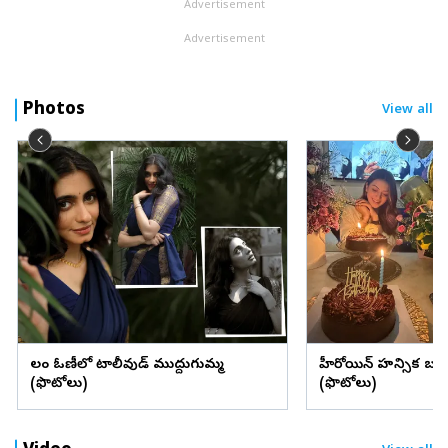
Advertisement
Advertisement
Photos
View all
లంగా ఓణీలో టాలీవుడ్ ముద్దుగుమ్మ
హీరోయిన్ హన్సిక బర్త్ 
(ఫొటోలు)
(ఫొటోలు)