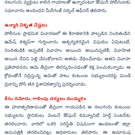
నలుగురు వ్యక్తులు కాలిన గాయాలతో ఉన్నారంటూ శేర్‌ఘర్ పోలీసులకు
సమాచారం అందిందని మీర్‌గంజ్ సర్కిల్ ఆఫీసర్ తెలిపారు.
ఉన్మాది వికృత చేష్టలు
పోలీసుల ప్రాథమిక విచారణలో ఈ కిరాతకానికి పాల్పడిన నిందితుడిని
ఉమేష్ కశ్యప్‌గా గుర్తించారు. ఆశ్చర్యకరమైన విషయం ఏమిటంటే,
నిందితుడికి అప్పటికే వివాహం అయింది. అయినప్పటికీ, వివాహిత
అయిన దేవిని పెళ్లి చేసుకోవాలని అతడు వేధించేవాడు. అతని వివాహ
ప్రతిపాదనను ఆమె తీవ్రంగా తిరస్కరించడంతో కక్ష పెంచుకున్నాడు. ఆ
క్రోధంతోనే నిద్రిస్తున్న ఆమెతో పాటు కుటుంబ సభ్యులందరిపై మండే
ద్రవాన్ని పోసి తన పైశాచికత్వాన్ని ప్రదర్శించాడు.
కేసు నమోదు, గాలింపు చర్యలు ముమ్మరం
ఈ హఠాత్పరిణామంతో తీవ్రంగా గాయపడిన ఆ నలుగురు కుటుంబ
సభ్యులను స్థానికులు వెంటనే శేర్‌ఘర్ కమ్యూనిటీ హెల్త్ సెంటర్‌కు
తరలించారు. వారిలో ఒకరి పరిస్థితి విషమంగా ఉండటంతో జిల్లా
ఆసుపత్రికి తరలించినట్లు అధికారులు తెలిపారు. ఈ అమానుష