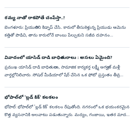
మరో పది మంది తీవ్రంగా గాయపడ్డారు. గ్వాడలజారా, టెపిక్ నగరాలను
అనుసంధ...
రమ్య నాతో రాకపోతే చంపేస్తా..!
బెంగళూరు: ప్రియురాలిని కిడ్నాప్‌ చేసి.. కారులో తీసుకెళ్తున్న ప్రియుడు ఆమెను
కత్తితో పొడిచి, తాను కారులోనే బాంబు పేల్చుకుని సజీవ దహనం
చేసుకున్నాడు. ఈ సంఘటన తుమకూరు జిల్లాలోని శిరా తాలూకాలోని
జోగిహళ్లి ...
వివాదంలో యాసిడ్‌ దాడి బాధితురాలు : అసలు ఏమైంది?
ప్రముఖ యాసిడ్ దాడి బాధితురాలు, సామాజిక కార్యకర్త లక్ష్మీ అగర్వాల్ మళ్లీ
వార్తల్లోనిలిచారు. సోషల్ మీడియాలో షేర్ చేసిన ఒక ఫోటో ప్రస్తుతం తీవ్ర
చర్చకు దారితీసింది. ఆ ఫోటో నిజమైనది కాదని, ఆర్టిఫిషియల్ ఇం...
భోపాల్‌లో 'బ్లడ్ కిక్' కలకలం
భోపాల్: భోపాల్‌లో 'బ్లడ్ కిక్' కలకలం రేపుతోంది. నగరంలో ఒక భయంకరమైన
కొత్త వ్యసనానికి అలవాటు పడుతున్నారు. మద్యం, గంజాయి, ఇతర మాదక
ద్రవ్యాలకు సంబంధం లేదు.. కానీ అంతే వేగంగా ప్రాణాలను తీసే కొత్త
వ్యసనం వె...