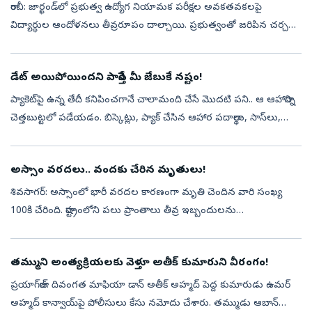
రాంచీ: జార్ఖండ్‌లో ప్రభుత్వ ఉద్యోగ నియామక పరీక్షల అవకతవకలపై
విద్యార్థుల ఆందోళనలు తీవ్రరూపం దాల్చాయి. ప్రభుత్వంతో జరిపిన చర్చలు
విఫలం కావడంతో, సోమవారం రాంచీలో రాష్ట్ర అసెంబ్లీ ముట్టడికి విద్యార్థులు
భా...
డేట్‌ అయిపోయిందని పారేస్తే మీ జేబుకే నష్టం!
ప్యాకెట్‌పై ఉన్న తేదీ కనిపించగానే చాలామంది చేసే మొదటి పని.. ఆ ఆహారాన్ని
చెత్తబుట్టలో పడేయడం. బిస్కెట్లు, ప్యాక్‌ చేసిన ఆహార పదార్థాలు, సాస్‌లు,
పాలు వంటి వాటిపై ఉన్న తేదీ దాటితే ఇక అవి పనికిరావని భావి...
అస్సాం వరదలు.. వందకు చేరిన మృతులు!
శివసాగర్: అస్సాంలో భారీ వరదల కారణంగా మృతి చెందిన వారి సంఖ్య
100కి చేరింది. రాష్ట్రంలోని పలు ప్రాంతాలు తీవ్ర ఇబ్బందులను
ఎదుర్కొంటున్నాయి. డిజాస్టర్ రిపోర్టింగ్ అండ్ ఇన్ఫర్మేషన్ మేనేజ్‌మెంట్
సిస్టమ్ (డీ...
తమ్ముని అంత్యక్రియలకు వెళ్తూ అతీక్‌ కుమారుని వీరంగం!
ప్రయాగ్‌రాజ్: దివంగత మాఫియా డాన్ అతీక్‌ అహ్మద్ పెద్ద కుమారుడు ఉమర్
అహ్మద్ కాన్వాయ్‌పై పోలీసులు కేసు నమోదు చేశారు. తమ్ముడు ఆబాన్