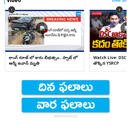
Video
View all
రాంగ్ రూట్ లో కారు బీభత్సం.. స్పాట్ లో
Watch Live: DSC అ
ఆర్మీ జవాన్ మృతి
తొక్కిన YSRCP
Advertisement