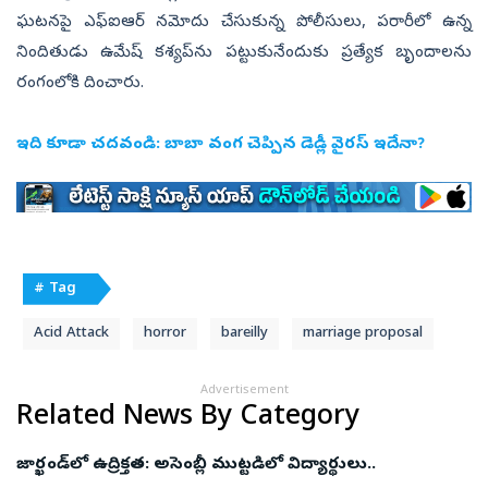
ఘటనపై ఎఫ్ఐఆర్ నమోదు చేసుకున్న పోలీసులు, పరారీలో ఉన్న
నిందితుడు ఉమేష్ కశ్యప్‌ను పట్టుకునేందుకు ప్రత్యేక బృందాలను
రంగంలోకి దించారు.
ఇది కూడా చదవండి:
బాబా వంగ చెప్పిన డెడ్లీ వైరస్ ఇదేనా?
# Tag
Acid Attack
horror
bareilly
marriage proposal
Advertisement
Related News By Category
జార్ఖండ్‌లో ఉద్రిక్తత: అసెంబ్లీ ముట్టడిలో విద్యార్థులు..