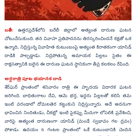
బరేలీ:
ఉత్తరప్రదేశ్‌లోని బరేలీ జిల్లాలో అత్యంత దారుణ ఘటన
చోటుచేసుకుంది. తన వివాహ ప్రతిపాదనను తిరస్కరించిందనే కక్షతో ఒక
ఉన్మాది, నిద్రిస్తున్న వివాహిత కుటుంబంపై అత్యంత కిరాతకంగా యాసిడ్
దాడికి పాల్పడ్డాడు. నిద్రపోతున్న అమాయక పిల్లలు సైతం ఈ
రాక్షసత్వానికి బలైన ఈ దారుణ ఘటన స్థానికంగా తీవ్ర కలకలం రేపింది.
అర్ధరాత్రి పూట భయానక దాడి
శేర్‌ఘర్ ప్రాంతంలో శనివారం రాత్రి ఈ హృదయ విదారక ఘటన
జరిగింది. బాధితురాలు దేవి, ఆమె భర్త, ఇద్దరు పిల్లలతో కలిసి తమ
ఇంటి వరండాలో దోమలతెర కట్టుకుని నిద్రిస్తున్నారు. అదే అదనుగా
భావించిన నిందితుడు, చీకట్లో ఇంటి పైకప్పు మీదుగా లోపలికి ప్రవేశించి,
వారిపై అత్యంత దారుణంగా యాసిడ్ (మండే స్వభావం గల ద్రవం)
పోశాడు. ఉదయం 6 గంటల ప్రాంతంలో ఒకే కుటుంబానికి చెందిన