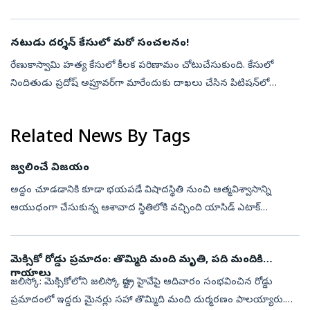
అంత్యక్రియలకు హాజరయ్యేందుకు లక్నో జైలు నుంచి పెరోల్‌పై ప్రయాగ్‌రాజ్
వస్త...
నటుడు దర్శన్‌ కేసులో మరో సంచలనం!
రేణుకాస్వామి హత్య కేసులో కీలక పరిణామం చోటుచేసుకుంది. కేసులో
నిందితుడు ప్రదోష్‌ అప్రూవర్‌గా మారేందుకు దాఖలు చేసిన పిటిషన్‌లో
సంచలన ఆరోపణలు చేశాడు. హత్య జరిగిన రోజు ఏం జరిగింది? ఎలా దాడి
చేసి చంపారు?.. ...
Related News By Tags
జ్వలించే విజయం
అద్దం చూడడానికి కూడా భయపడే విషాదస్థితి నుంచి ఆత్మవిశ్వాసాన్ని
ఆయుధంగా చేసుకున్న ఆశావాద స్థితిలోకి వచ్చింది యాసిడ్‌ ఎటాక్‌
సర్వే్యవర్‌ రేషమ్‌. రాంచీకి చెందిన రేషమ్‌ ఫాతమ్‌ యూకే ప్రభుత్వ ప్రతిష్ఠాత్మక
...
మెక్సికో రోడ్డు ప్రమాదం: తొమ్మిది మంది మృతి, పది మందికి
గాయాలు
జలిస్కో: మెక్సికోలోని జలిస్కో రాష్ట్ర హైవేపై ఆదివారం సంభవించిన రోడ్డు
ప్రమాదంలో ఇద్దరు మైనర్లు సహా తొమ్మిది మంది దుర్మరణం పాలయ్యారు.