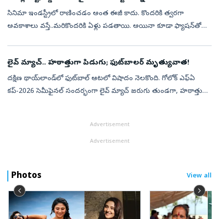
సినిమా ఇండస్ట్రీలో రాణించడం అంత ఈజీ కాదు. కొందరికి త్వరగా
అవకాశాలు వస్తే..మరికొందరికి ఏళ్లు పడతాయి. అయినా కూడా ఫ్యాషన్‌తో
కొంతమంది చిత్రపరిశ్రమను వదిలిపెట్టి రారు. తమ టాలెంట్‌ని
నిరూపించుకునేందుకు ఒక్...
లైవ్ మ్యాచ్‌.. హఠాత్తుగా పిడుగు; ఫుట్‌బాల‌ర్‌ మృత్యువాత!
ద‌క్షిణ థాయ్‌లాండ్‌లో ఫుట్‌బాల్ ఆట‌లో విషాదం నెల‌కొంది. గోలోక్ ఎఫ్ఏ
క‌ప్-2026 సెమీఫైన‌ల్ సంద‌ర్భంగా లైవ్ మ్యాచ్ జ‌రుగు తుండ‌గా, హ‌ఠాత్తుగా
మైదానంలో పిడుగు ప‌డింది. ఈ విషాద‌క‌ర ఘ‌ట‌న‌లో 24 ఏళ్ల ఫుట్‌బా...
Advertisement
Advertisement
Photos
View all