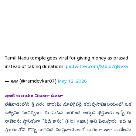
Tamil Nadu temple goes viral for giving money as prasad
instead of taking donations.
pic.twitter.com/8Uud7gNVXv
— ʀᴀᴍ (@ramdevkar07)
May 12, 2026
ఇలాంటి ఆలయం నిజంగా ఉందా
తమిళనాడులోని శ్రీ వరం తారుమ్ మాలిగైపరై కరుప్పసామి ఆలయంలో ఒక
ఉత్సవం సందర్భంగా ఈ ఘటన జరిగింది. అక్కడ భక్తులకు ఇచ్చే ఈ
నాణేలను స్థానికంగా "పిడి కాసు" (Pidi Kasu) అని పిలుస్తారు. ఇది ఆ
ప్రాంతంలోని కొన్ని జానపద సంప్రదాయాలలో భాగంగా ఇలా నాణేలను