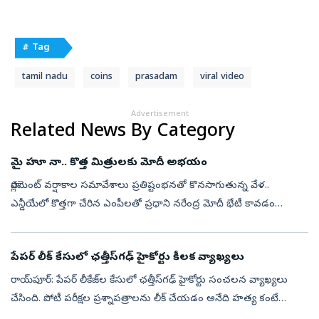
# Tag
tamil nadu
coins
prasadam
viral video
Advertisement
Related News By Category
మై హూ నా.. కొత్త మిత్రులకు మోదీ అభయం
పార్లమెంట్‌ వర్షాకాల సమావేశాలు ప్రతిష్టంభనతో కొనసాగుతున్న వేళ..
ఎన్డీయేలో కొత్తగా చేరిన ఎంపీలతో ప్రధాని నరేంద్ర మోదీ భేటీ కావడం
రాజకీయ వర్గాల్లో ఆసక్తికర చర్చకు దారి తీసింది. ఈ ఉదయం కొత్త మిత్రులతో
ప్...
పేపర్‌ లీక్‌ కేసులో ఛత్తీస్‌గఢ్‌ హైకోర్టు కీలక వ్యాఖ్యలు
రాయ్‌పూర్‌: పేపర్‌ లీకేజ్‌ల కేసులో ఛత్తీస్‌గఢ్‌ హైకోర్టు సంచలన వ్యాఖ్యలు
చేసింది. పోటీ పరీక్షల ప్రశ్నాపత్రాలను లీక్ చేయడం అనేది హత్య కంటే
మరింత ఘోరమైన నేరం అని మండిపడింది. ఆ అంశం లక్షలాది మంది