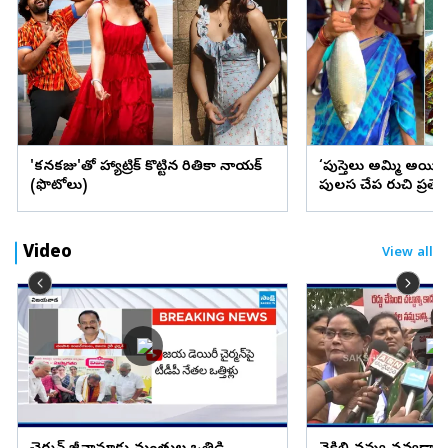
'కనకరాజు'తో హ్యాట్రిక్ కొట్టిన రితికా నాయక్
‘పుస్తెలు అమ్మి అయి
(ఫొటోలు)
పులస చేప రుచి ప్రత్
Video
View all