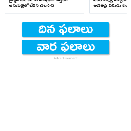
చైర్మన్ రాజీనామాకు మంత్రుల ఒత్తిడి..
వెకిలి నవ్వు నవ్వడానికి
ఆసుపత్రిలో చేరిన చలసాని
అనితపై వరుడు కళ్యాణ
Advertisement