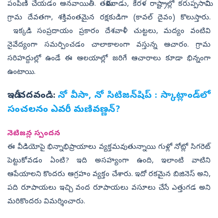
పంపిణీ చేయడం ఆనవాయితీ. తమిళనాడు, కేరళ రాష్ట్రాల్లో కరుప్పసామిని
గ్రామ దేవతగా, శక్తివంతమైన రక్షకుడిగా (కావల్ దైవం) కొలుస్తారు.
ఇక్కడి సంప్రదాయం ప్రకారం దేశవాళీ చుట్టలు, మద్యం వంటివి
నైవేద్యంగా సమర్పించడం చాలాకాలంగా వస్తున్న ఆచారం. గ్రామ
సరిహద్దుల్లో ఉండే ఈ ఆలయాల్లో జరిగే ఆచారాలు కూడా భిన్నంగా
ఉంటాయి.
ఇదీ చదవండి:
నో వీసా, నో సిటిజన్‌షిప్‌ : స్కాట్లాండ్‌లో
సంచలనం ఎవరీ మణివణ్ణన్‌?
నెటిజన్ల స్పందన
ఈ వీడియోపై భిన్నాభిప్రాయాలు వ్యక్తమవుతున్నాయి గుళ్లో నోట్లో సిగరెట్
పెట్టుకోవడం ఏంటి? ఇది అసహ్యంగా ఉంది, ఇలాంటి వాటిని
ఆపేయాలని కొందరు ఆగ్రహం వ్యక్తం చేశారు. ఇదో రకమైన బిజినెస్ అని,
పది రూపాయలు ఇచ్చి వంద రూపాయలు వసూలు చేసే ఎత్తుగడ అని
మరికొందరు విమర్శించారు.