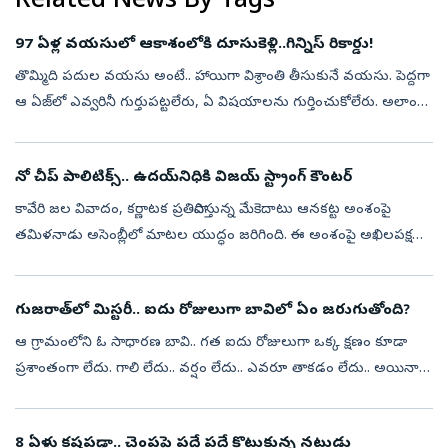
Related News By Tags
97 ఏళ్ల వయసులో ఆకాశంలోకి దూసుకెళ్లి..గిన్నిస్‌ రికార్డు!
తొమ్మిది పదుల వయసు అంటే.. హాయిగా విశ్రాంతి తీసుకునే వయసు. పెద్దగా
ఆ ఏజ్‌లో ఎవ్వరినీ గుర్తుపట్టలేరు, ఏ విషయాలను గుర్తించుకోలేరు. అలాంటి
వయసులో అసామాన్యమైన సాహస కృత్యాలు అంటే..వామ్మో అనిపిస్తుంది.
యువత ...
నో చీప్‌ పాలిటిక్స్‌.. ఉదయ్‌నిధికి విజయ్‌ స్ట్రాంగ్‌ కౌంటర్‌
కావేరి జల వివాదం, కర్ణాటక ప్రతిపాదిస్తున్న మేకెదాటు ఆనకట్ట అంశంపై
తమిళనాడు అసెంబ్లీలో మాటల యుద్ధం జరిగింది. ఈ అంశంపై అఖిలపక్ష
సమావేశం నిర్వహించాలని ప్రతిపక్షాలు పట్టుబడుతుండగా.. ఆ అవసరం
లేదంటూ ముఖ్యమం...
గుజరాత్‌లో మిస్టరీ.. ఐదు రోజులుగా బావిలో ఏం జరుగుతోంది?
ఆ గ్రామంలోని ఓ సాధారణ బావి.. గత ఐదు రోజులుగా ఒక్క క్షణం కూడా
ప్రశాంతంగా లేదు. గాలి లేదు.. వర్షం లేదు.. ఎవరూ తాకడం లేదు.. అయినా
బావిలోని నీరు సముద్రంలా అలలు ఎగురేస్తూనే ఉంది. ఈ వింతను చూసిన
గ్రామస్థులు...
8 ఏళ్లు కష్టపడ్డా.. చెంపపై పదే పదే కొట్టుకున్న నటుడు