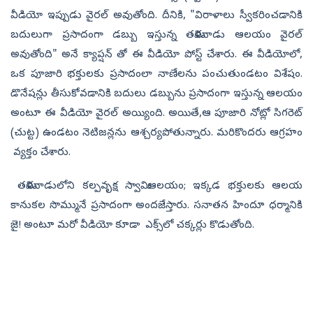
వీడియో ఇప్పుడు వైరల్ అవుతోంది. దీనికి, "విరాళాలు స్వీకరించడానికి
బదులుగా ప్రసాదంగా డబ్బు ఇస్తున్న తమిళనాడు ఆలయం వైరల్
అవుతోంది" అనే క్యాప్షన్‌ తో ఈ వీడియో పోస్ట్‌ చేశారు. ఈ వీడియోలో,
ఒక పూజారి భక్తులకు ప్రసాదంలా నాణేలను పంచుతుండటం విశేషం.
డొనేషన్లు తీసుకోవడానికి బదులు డబ్బును ప్రసాదంగా ఇస్తున్న ఆలయం
అంటూ ఈ వీడియో వైరల్ అయ్యింది. అయితే,ఆ పూజారి నోట్లో సిగరెట్
(చుట్ట) ఉండటం నెటిజన్లను ఆశ్చర్యపోతున్నారు. మరికొందరు ఆగ్రహం
వ్యక్తం చేశారు.
తమిళనాడులోని కల్పవృక్ష స్వామి ఆలయం; ఇక్కడ భక్తులకు ఆలయ
కానుకల సొమ్మునే ప్రసాదంగా అందజేస్తారు. సనాతన హిందూ ధర్మానికి
జై! అంటూ మరో వీడియో కూడా ఎక్స్‌లో చక్కర్లు కొడుతోంది.