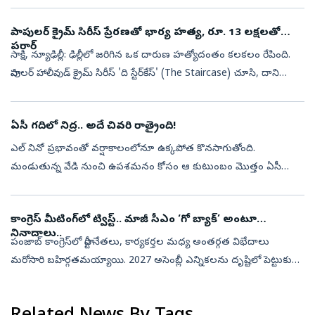
పోటీపరీ...
పాపులర్‌ క్రైమ్‌ సిరీస్‌ ప్రేరణతో భార్య హత్య, రూ. 13 లక్షలతో
పరార్‌
సాక్షి, న్యూఢిల్లీ: ఢిల్లీలో జరిగిన ఒక దారుణ హత్యోదంతం కలకలం రేపింది.
పాపులర్‌ హాలీవుడ్‌ క్రైమ్ సిరీస్ 'ది స్టేర్‌కేస్' (The Staircase) చూసి, దాని
ఆధారంగా భార్యను హత్య చేసిన ఘటన దిగ్భ్రాంతి రేపింది....
ఏసీ గదిలో నిద్ర.. అదే చివరి రాత్రైంది!
ఎల్‌ నినో ప్రభావంతో వర్షాకాలంలోనూ ఉక్కపోత కొనసాగుతోంది.
మండుతున్న వేడి నుంచి ఉపశమనం కోసం ఆ కుటుంబం మొత్తం ఏసీ
గదిలో నిద్రకు ఉపక్రమించింది. కానీ అదే వారి చివరి రాత్రిగా మారింది. భారీ
వర్షాల ధాటికి దాదా...
కాంగ్రెస్ మీటింగ్‌లో ట్విస్ట్‌.. మాజీ సీఎం ‘గో బ్యాక్’ అంటూ
నినాదాలు..
పంజాబ్ కాంగ్రెస్‌లో పార్టీ నేతలు, కార్యకర్తల మధ్య అంతర్గత విభేదాలు
మరోసారి బహిర్గతమయ్యాయి. 2027 అసెంబ్లీ ఎన్నికలను దృష్టిలో పెట్టుకుని
నిర్వహిస్తున్న ‘హర్ బూత్, కాంగ్రెస్ మజ్‌బూత్’ సంస్థాగత కార్యక్రమం...