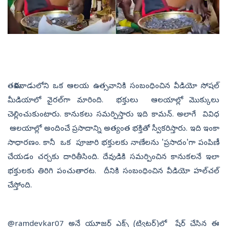
తమిళనాడులోని ఒక ఆలయ ఉత్సవానికి సంబంధించిన వీడియో సోషల్
మీడియాలో వైరల్‌గా మారింది. భక్తులు ఆలయాల్లో మొక్కులు
చెల్లించుకుంటారు. కానుకలు సమర్పిస్తారు ఇది కామన్‌. అలాగే వివిధ
ఆలయాల్లో అందించే ప్రసాదాన్ని అత్యంత భక్తితో స్వీకరిస్తారు. ఇది ఇంకా
సాధారణం. కానీ ఒక పూజారి భక్తులకు నాణేలను 'ప్రసాదం'గా పంపిణీ
చేయడం చర్చకు దారితీసింది. దేవుడికి సమర్పించిన కానుకలనే ఇలా
భక్తులకు తిరిగి పంచుతారట. దీనికి సంబంధించిన వీడియో హల్‌చల్‌
చేస్తోంది.
@ramdevkar07 అనే యూజర్ ఎక్స్ (ట్విటర్)లో షేర్ చేసిన ఈ