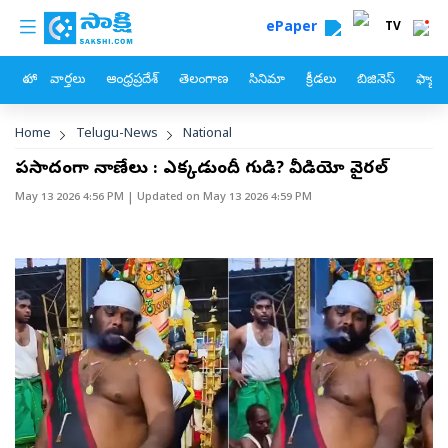
custom menu
Skip to main content
ePaper
TV
హోం
వార్తలు
ఆంధ్రప్రదేశ్
తెలంగాణ
సినిమా
క్రీడలు
బిజినెస్
ఫ్యామ
Breadcrumb
Home
Telugu-News
National
ప్రసాదంగా నాణేలు : ఎక్కడుందీ గుడి? వీడియో వైరల్‌
May 13 2026 4:56 PM
| Updated on
May 13 2026 4:59 PM