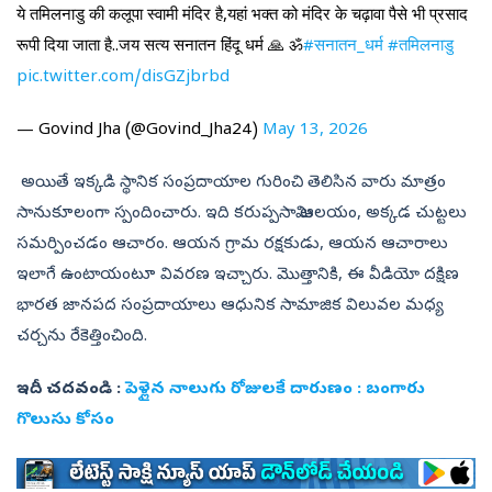
ये तमिलनाडु की कलूपा स्वामी मंदिर है,यहां भक्त को मंदिर के चढ़ावा पैसे भी प्रसाद
रूपी दिया जाता है..जय सत्य सनातन हिंदू धर्म 🙏 ॐ
#सनातन_धर्म
#तमिलनाडु
pic.twitter.com/disGZjbrbd
— Govind Jha (@Govind_Jha24)
May 13, 2026
అయితే ఇక్కడి స్థానిక సంప్రదాయాల గురించి తెలిసిన వారు మాత్రం
సానుకూలంగా స్పందించారు. ఇది కరుప్పసామి ఆలయం, అక్కడ చుట్టలు
సమర్పించడం ఆచారం. ఆయన గ్రామ రక్షకుడు, ఆయన ఆచారాలు
ఇలాగే ఉంటాయంటూ వివరణ ఇచ్చారు. మొత్తానికి, ఈ వీడియో దక్షిణ
భారత జానపద సంప్రదాయాలు ఆధునిక సామాజిక విలువల మధ్య
చర్చను రేకెత్తించింది.
ఇదీ చదవండి :
పెళ్లైన నాలుగు రోజులకే దారుణం : బంగారు
గొలుసు కోసం