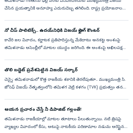
తమిళనాడు గొంతును ఢిల్లీ వరకు వినిపించేందుకు ముఖ్యమంత్రి విజయ్‌
చేసిన ప్రయత్నానికి అనూహ్య ఎదురుదెబ్బ తగిలింది. రాష్ట్ర ప్రయోజనాల
కోసం అన్ని పార్టీలను ఒకే వేదికపైకి తీసుకురావాలని ఆయన ఏర్పాటు చేసిన
అఖిలప...
నో చీప్‌ పాలిటిక్స్‌.. ఉదయ్‌నిధికి విజయ్‌ స్ట్రాంగ్‌ కౌంటర్‌
కావేరి జల వివాదం, కర్ణాటక ప్రతిపాదిస్తున్న మేకెదాటు ఆనకట్ట అంశంపై
తమిళనాడు అసెంబ్లీలో మాటల యుద్ధం జరిగింది. ఈ అంశంపై అఖిలపక్ష
సమావేశం నిర్వహించాలని ప్రతిపక్షాలు పట్టుబడుతుండగా.. ఆ అవసరం
లేదంటూ ముఖ్యమం...
తొలి బడ్జెట్‌ ప్రవేశపెట్టిన విజయ్‌ సర్కార్‌
చెన్నై: తమిళనాడులో కొత్త రాజకీయ శకానికి తెరలేపుతూ.. ముఖ్యమంత్రి సి.
జోసెఫ్ విజయ్ నేతృత్వంలోని తమిళగ వెట్రి కళగం (TVK) ప్రభుత్వం తన
తొలి బడ్జెట్‌ను ప్రవేశపెట్టింది. 2026-27 ఆర్థిక సంవత్సరానికి సంబంధించ...
ఆయన ప్రచారం చేస్తే నీ డిపాజిట్‌ గల్లంతే!
తమిళనాడు రాజకీయాల్లో మాటల తూటాలు పేలుతున్నాయి. నటి త్రిషపై
వ్యాఖ్యల వివాదంలో కేసు, అటుపై నాటకీయ పరిణామాల నడుమ అరెస్టైన