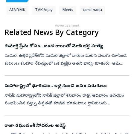
AIADMK
TVK Vijay
Meets
tamil nadu
Advertisement
Related News By Category
కుమార్తె ప్రేమ కోసం.. బండ రాయితో మోది భర్త హత్య
మధుర: ఉత్తరప్రదేశ్‌లోని మధుర జిల్లాలో దారుణ ఘటన వెలుగు చూసింది.
కుటుంబ కలహాల నేపథ్యంలో ఒక వ్యక్తిని అతని భార్య, కూతురు, ఆమె
ప్రియుడు కలిసి హత్య చేసిన ఉదంతం కలకలం రేపింది. పోలీసులు తెలిపిన
వివరాల ప్రకా...
మహారాష్ట్రలో భూకంపం.. ఇళ్ల నుంచి జనం పరుగులు
నాసిక్: మహారాష్ట్రలోని నాసిక్ జిల్లాలో శనివారం రాత్రి, ఆదివారం ఉదయం
సంభవించిన స్వల్ప తీవ్రతతో కూడిన భూకంపాలు స్థానికులను
భయాందోళనలకు గురిచేశాయి. జాతీయ భూకంప కేంద్రం నివేదిక ప్రకారం,
శనివారం రాత్రి 10...
రాజా రఘువంశీ సోదరుల అరెస్ట్