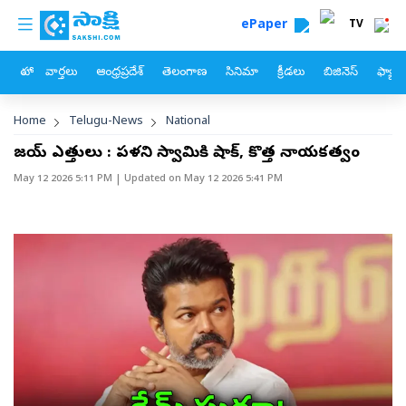
custom menu
Skip to main content
ePaper
TV
హోం
వార్తలు
ఆంధ్రప్రదేశ్
తెలంగాణ
సినిమా
క్రీడలు
బిజినెస్
ఫ్యామ
Breadcrumb
Home
Telugu-News
National
విజయ్‌ ఎత్తులు : పళని స్వామికి షాక్‌, కొత్త నాయకత్వం
May 12 2026 5:11 PM
| Updated on
May 12 2026 5:41 PM