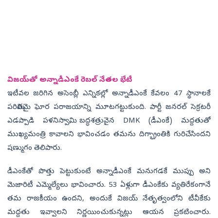
విజయ్‌తో అన్నాడీఎంకే రెబల్ నేతల భేటీ
ఇటీవల జరిగిన అసెంబ్లీ ఎన్నికల్లో అన్నాడీఎంకే కేవలం 47 స్థానాలకే
పరిమితమై ఘోర పరాజయాన్ని మూటగట్టుకుంది. పార్టీ జనరల్ సెక్రటరీ
ఎడప్పాడి పళనిస్వామి, బద్ధశత్రువైన DMK (డీఎంకే) మద్దతుతో
ముఖ్యమంత్రి కావాలని భావించడం తమను దిగ్భ్రాంతికి గురిచేసిందని
షణ్ముగం తెలిపారు.
డీఎంకేతో పొత్తు పెట్టుకుంటే అన్నాడీఎంకే మనుగడకే ముప్పు అని
మెజారిటీ ఎమ్మెల్యేలు భావించారు. 53 ఏళ్లుగా డీఎంకేకు వ్యతిరేకంగానే
తమ రాజకీయం ఉందని, అందుకే విజయ్ నేతృత్వంలోని టీవీకేకు
మద్దతు ఇవ్వాలని నిర్ణయించుకున్నట్లు ఆయన ప్రకటించారు.