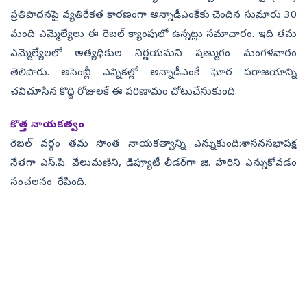
ప్రతిపాదనపై వ్యతిరేకత కారణంగా అన్నాడీఎంకేకు చెందిన సుమారు 30
మంది ఎమ్మెల్యేలు ఈ రెబల్ క్యాంపులో ఉన్నట్లు సమాచారం. ఇది తమ
ఎమ్మెల్యేలలో అత్యధికుల నిర్ణయమని షణ్ముగం మంగళవారం
తెలిపారు. అసెంబ్లీ ఎన్నికల్లో అన్నాడీఎంకే ఘోర పరాజయాన్ని
చవిచూసిన కొద్ది రోజులకే ఈ పరిణామం చోటుచేసుకుంది.
కొత్త నాయకత్వం
రెబల్ వర్గం తమ సొంత నాయకత్వాన్ని ఎన్నుకుంది:శాసనసభాపక్ష
నేతగా ఎస్.పి. వేలుమణిని, డిప్యూటీ లీడర్‌గా జి. హరిని ఎన్నుకోవడం
సంచలనం రేపింది.