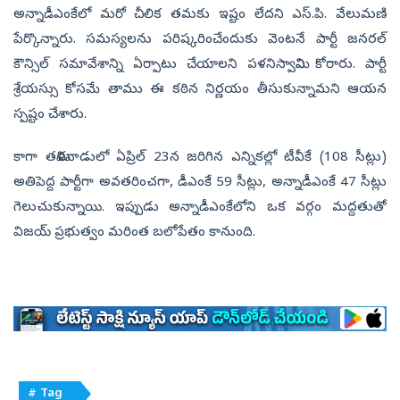
అన్నాడీఎంకేలో మరో చీలిక తమకు ఇష్టం లేదని ఎస్.పి. వేలుమణి
పేర్కొన్నారు. సమస్యలను పరిష్కరించేందుకు వెంటనే పార్టీ జనరల్
కౌన్సిల్ సమావేశాన్ని ఏర్పాటు చేయాలని పళనిస్వామిని కోరారు. పార్టీ
శ్రేయస్సు కోసమే తాము ఈ కఠిన నిర్ణయం తీసుకున్నామని ఆయన
స్పష్టం చేశారు.
కాగా తమిళనాడులో ఏప్రిల్ 23న జరిగిన ఎన్నికల్లో టీవీకే (108 సీట్లు)
అతిపెద్ద పార్టీగా అవతరించగా, డీఎంకే 59 సీట్లు, అన్నాడీఎంకే 47 సీట్లు
గెలుచుకున్నాయి. ఇప్పుడు అన్నాడీఎంకేలోని ఒక వర్గం మద్దతుతో
విజయ్ ప్రభుత్వం మరింత బలోపేతం కానుంది.
# Tag