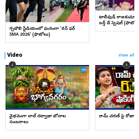
టాలీవుడ్ రాజకుమార
బర్త్ డే స్పెషల్ (ఫొటోల
గచ్చిబౌలి స్టేడియంలో ఘనంగా 'రన్ ఫర్
SMA 2026' (ఫొటోలు)
Video
View all
వైభవంగా లాల్ దర్వాజా బోనాల
రామ్ చరణ్ పై రోజా షాక
సంబరాలు