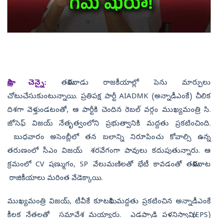
సాక్షి, చెన్నై:
తమిళనాడు రాజకీయాల్లో పెను మార్పులు
చోటుచేసుకుంటున్నాయి. ప్రతిపక్ష పార్టీ AIADMK (అన్నాడీఎంకే) చీలిక
దిశగా వెళ్తుండటంతో, ఆ పార్టీకి చెందిన రెబల్ వర్గం ముఖ్యమంత్రి సి.
జోసెఫ్ విజయ్ నేతృత్వంలోని ప్రభుత్వానికి మద్దతు ప్రకటించింది.
బుధవారం అసెంబ్లీలో తన బలాన్ని నిరూపించు కోవాల్సి ఉన్న
తరుణంలో సీఎం విజయ్ శరవేగంగా పావులు కదుపుతున్నారు. ఆ
క్రమంలో CV షణ్ముగం, SP వేలుమణిలతో భేటీ కావడంతో తమిళనాట
రాజికీయాలు మరింత వేడెక్కాయి.
ముఖ్యమంత్రి విజయ్, టీవీకే కూటమికి మద్దతు ప్రకటించిన అన్నాడీఎంకే
కీలక నేతలతో సమావేశ మయ్యారు. ఎడప్పాడి పళనిస్వామి (EPS)