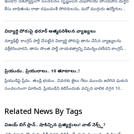
ఇండోర్: దేశవ్యాప్తంగా సంచలనం సృష్టించిన మేఘాలయ హనీమూన్ మర్డర్
కేసు బాధితుడు రాజా రఘువంశీ సోదరులను, మరో ముగ్గురు ఉద్యోగులను
పోలీసులు అరెస్టు చేశారు. గతేడాది హనీమూన్‌లో భార్య చేతిలో దారుణ
హత్యకు గురైన వ...
విద్యార్థి పోరుపై థరూర్ ఆత్మపరిశీలన వ్యాఖ్యలు
న్యూఢిల్లీ: కాంగ్రెస్ పార్టీ చేపట్టిన విద్యార్థి పోరుపై తాను చేసిన వ్యాఖ్యలను
వక్రీకరించారని, తాను సొంత పార్టీ నాయకత్వాన్ని విమర్శించలేదని కాంగ్రెస్
సీనియర్ నేత శశిథరూర్ స్పష్టం చేశారు. ముంబైలో జరిగిన...
ప్రియుడు.. ప్రియురాలు.. 10 తూటాలు..!
ప్రియుడిపై ప్రేమ.. తండ్రి భయం.. చివరకు జైలు గేటు ముందు జరిగిన ఘటన
సంచలనంగా మారింది. ప్రియుడిని కలిసేందుకు వచ్చిన బాలిక దగ్గర 10
బుల్లెట్‌ తూటాలు దొరకడం ఉత్తరప్రదేశ్‌లో కలకలం రేపింది. నకిలీ ఆధార్‌
కార్...
Related News By Tags
విజయ్‌ బిగ్‌ ప్లాన్‌.. షాకిచ్చిన ప్రత్యర్థులు! వాట్‌ నెక్స్ట్‌?