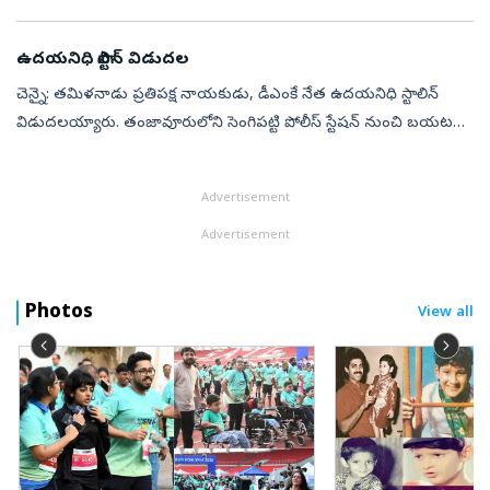
ప్రతిపక్ష నేత ఉదయ్‌నిధి స్టాలిన్‌.. హైకోర్టు ఊరటతో గత రాత్రి
విడుదలయ్యారు. ఆ రిలీ...
ఉదయనిధి స్టాలిన్ విడుదల
చెన్నై: తమిళనాడు ప్రతిపక్ష నాయకుడు, డీఎంకే నేత ఉదయనిధి స్టాలిన్
విడుదలయ్యారు. తంజావూరులోని సెంగిపట్టి పోలీస్ స్టేషన్ నుంచి బయటకు
వస్తుండగా పార్టీ కార్యకర్తలు ఆయనకు స్వాగతం పలికారు. అనంతరం
ఉదయనిధి స్టా...
Advertisement
Advertisement
Photos
View all