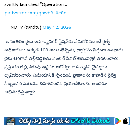
swiftly launched “Operation…
pic.twitter.com/qnwb8L0e8d
— NDTV (@ndtv)
May 12, 2026
అనంతరం రైలు అహల్యనగర్ స్టేషన్‌కు చేరుకోకముందే రైల్వే
అధికారులు అక్కడ 108 అంబులెన్స్‌ను, డాక్టర్లను సిద్ధంగా ఉంచారు.
రైలు ఆగగానే తల్లీబిడ్డలను వెంటనే సివిల్ ఆసుపత్రికి తరలించారు.
ప్రస్తుతం తల్లి, శిశువు ఇద్దరూ ఆరోగ్యంగా ఉన్నారని వైద్యులు
ధృవీకరించారు. సమయానికి స్పందించి ప్రాణాలను కాపాడిన రైల్వే
సిబ్బందిని మరియు సహకరించిన ప్రయాణికులను అందరూ
అభినందిస్తున్నారు.