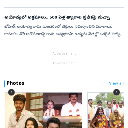
ఉన్న తన అన్నయ్య అలీ అహ్మద్‌ను కలిసేందుకు కారులో వెళ్తుండగా ఈ ...
అయోధ్యలో అక్రమాలు.. 500 ఏళ్ల త్యాగాల ప్రతీకపై మచ్చా
భోపాల్‌: అయోధ్య రామ మందిరంలో భక్తులు సమర్పించిన విరాళాలు,
కానుకల చోరీ ఆరోపణలపై రామ జన్మభూమి ఉద్యమ నేతల్లో ఒకరైన సాధ్వి
రితంభర తీవ్ర ఆవేదన వ్యక్తం చేశారు. ఈ ఘటన అత్యంత
దురదృష్టకరమని, భక్తుల మనోభావాలను ...
Advertisement
Advertisement
Photos
View all