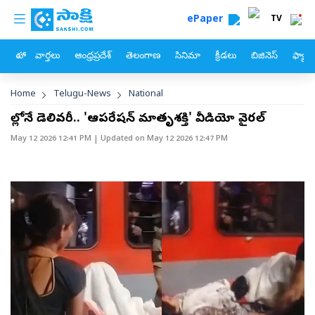
custom menu
Skip to main content
ePaper
TV
హోం
వార్తలు
ఆంధ్రప్రదేశ్
తెలంగాణ
సినిమా
క్రీడలు
బిజినెస్
ఫ్యామ
Breadcrumb
Home
Telugu-News
National
రైల్లోనే డెలివరీ.. 'ఆపరేషన్ మాతృశక్తి' వీడియో వైరల్‌
May 12 2026 12:41 PM
| Updated on
May 12 2026 12:47 PM