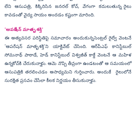
లేని ఆసుపత్రి, కిక్కిరిసిన జనరల్ కోచ్, వేగంగా కదులుతున్న రైలు
కావడంతో వైద్య సాయం అందడం కష్టంగా మారింది.
'ఆపరేషన్ మాతృశక్తి'
ఈ అత్యవసర పరిస్థితిపై సమాచారం అందుకున్న సెంట్రల్ రైల్వే వెంటనే
'ఆపరేషన్ మాతృశక్తి'ని యాక్టివేట్ చేసింది. ఆర్‌పీఎఫ్‌ కానిస్టేబుల్
సోమనాథ్ పాఠాడే, హెడ్ కానిస్టేబుల్ విశ్వజీత్ కాక్డే వెంటనే ఆ మహిళ
ఉన్న కోచ్‌కి చేరుకున్నారు. ఆమె నొప్పి తీవ్రంగా ఉండటంతో ఆ సమయంలో
ఆసుపత్రికి తరలించడం అసాధ్యమని గుర్తించారు. అందుకే రైలులోనే
సురక్షిత ప్రసవం చేసేలా కీలక నిర్ణయం తీసుకున్నారు.