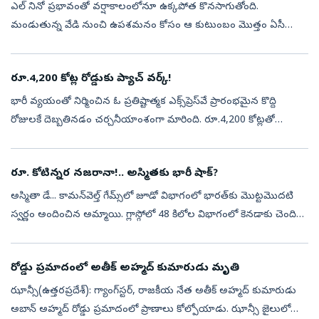
ఎల్‌ నినో ప్రభావంతో వర్షాకాలంలోనూ ఉక్కపోత కొనసాగుతోంది.
మండుతున్న వేడి నుంచి ఉపశమనం కోసం ఆ కుటుంబం మొత్తం ఏసీ
గదిలో నిద్రకు ఉపక్రమించింది. కానీ అదే వారి చివరి రాత్రిగా మారింది. భారీ
వర్షాల ధాటికి దాదా...
రూ.4,200 కోట్ల రోడ్డుకు ప్యాచ్‌ వర్క్‌!
భారీ వ్యయంతో నిర్మించిన ఓ ప్రతిష్టాత్మక ఎక్స్‌ప్రెస్‌వే ప్రారంభమైన కొద్ది
రోజులకే దెబ్బతినడం చర్చనీయాంశంగా మారింది. రూ.4,200 కోట్లతో
నిర్మించిన ఎక్స్‌ప్రెస్‌వేలో ప్రారంభించిన మూడు వారాలకే పలు ప్రాంతాల...
రూ. కోటిన్నర నజరానా!.. అస్మితకు భారీ షాక్‌?
అస్మితా డే... కామన్‌వెల్త్‌ గేమ్స్‌లో జూడో విభాగంలో భారత్‌కు మొట్టమొదటి
స్వర్ణం అందించిన అమ్మాయి. గ్లాస్గోలో 48 కిలోల విభాగంలో కెనడాకు చెందిన
అంతర్జాతీయ చాంపియన్‌ హెడీ క్వాచ్‌ ను ఓడించి పసిడి పతకాన్ని...
రోడ్డు ప్రమాదంలో అతీక్ అహ్మద్‌ కుమారుడు మృతి
ఝాన్సీ(ఉత్తరప్రదేశ్‌): గ్యాంగ్‌స్టర్‌, రాజకీయ నేత అతీక్ అహ్మద్‌ కుమారుడు
అబాన్ అహ్మద్‌ రోడ్డు ప్రమాదంలో ప్రాణాలు కోల్పోయాడు. ఝాన్సీ జైలులో