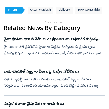
# Tag
Uttar Pradesh
delivery
RPF Constable
Advertisement
Related News By Category
చైనా ప్లాన్‌కు భారత్‌ చెక్‌! ఆ 27 ప్రాంతాలకు అధికారిక గుర్తింపు..
చైనా అరుణాచల్ ప్రదేశ్‌లోని ప్రాంతాల పేర్లను మార్చేందుకు ప్రయత్నాలు
చేస్తున్న విషయం ఇదివరకు తెలిసిందే. అయితే, దీనికి ప్రతిస్పందనగా భారత్‌
ఆ రాష్ట్రంలోని 27 కీలక ప్రాంతాలు, భౌగోళిక ప్రదేశాలను సర్వే ఆఫ్ ...
బయోమెడికల్‌ వ్యర్థాల ఫీజులపై సుప్రీం నోటీసులు
సాక్షి, న్యూఢిల్లీ: ఆసుపత్రుల నుంచి బయోమెడికల్‌ వ్యర్థాల సేకరణ,
నిర్వహణకు సంబంధించి యాజమాన్యాల నుంచి బెడ్ల (పడకల) సంఖ్య
ఆధారంగా ఫీజులు వసూలు చేస్తున్న విధానంపై సుప్రీంకోర్టు కేంద్ర
ప్రభుత్వానికి, సంబం...
సుస్థిర రవాణా వైపు వేగంగా అడుగులు