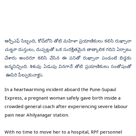
ఆర్పీఎఫ్‌ సిబ్బంది, కోచ్‌లోని తోటి మహిళా ప్రయాణికులు కలిసి రుఖ్సానా
చుట్టూ దుస్తులు, దుప్పట్లతో ఒక సురక్షితమైన తాత్కాలిక గదిని ఏర్పాటు
చేశారు అందరూ కలిసి చేసిన ఈ పనితో రుఖ్సానా పండంటి బిడ్డకు
జన్మనిచ్చింది. శిశువు ఏడుపు వినగానే తోటి ప్రయాణికులు సంతోషంతో
ఊపిరి పీల్చుకున్నారు.
In a heartwarming incident aboard the Pune-Supaul
Express, a pregnant woman safely gave birth inside a
crowded general coach after experiencing severe labour
pain near Ahilyanagar station.
With no time to move her to a hospital, RPF personnel