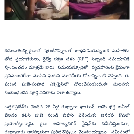
కదులుతున్న రైలులో పురిటినొప్పులతో బాధపడుతున్న ఒక మహిళకు
తోటి ప్రయాణికులు, రైల్వే రక్షణ దళం (RPF) సిబ్బంది సమయానికి
స్పందించడం మాత్రమే కాదు, సమయస్ఫూర్తితో వ్యవహరించి క్షేమంగా
ప్రసవంజరిగేలా చూసిన ఘటన మానవీయ కోణాన్ని చాటి చెప్పింది. ఈ
ఘటన పుణే-సుపాల్ ఎక్స్‌ప్రెస్‌లో చోటుచేసుకుంది.ఈ ఘటనకు
సంబంధించిన పూర్తి వివరాలు ఇలా ఉన్నాయి.
ఉత్తరప్రదేశ్‌కు చెందిన 28 ఏళ్ల రుఖ్సానా ఖాతూన్, ఆమె భర్త జమీల్
బేలవర్ కలిసి పుణే నుండి బీహార్ వెళ్లేందుకు జనరల్ కోచ్‌లో
ప్రయాణిస్తున్నారు. రైలు అహల్యనగర్ స్టేషన్‌కు సమీపిస్తుండగా,
రుఖ్సానాకు అకస్మాత్తుగా పురిటినొప్పులు మొదలయ్యాయి. సమీపంలో