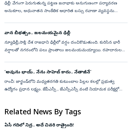
ఢిల్లీ: వేగంగా పెరుగుతున్న పట్టణ జనాభాకు అనుగుణంగా పర్యావరణ
అనుకూల, అధునాతన సాంకేతిక ఆధారిత బస్సు రవాణా వ్యవస్థను
రూపొందించే ప్రధాన లక్ష్యంతో ఢిల్లీలో ‘UITP ఇండియా బస్ కాన్ఫరెన్స్
2026’ను రెండు రోజుల...
వాన బీభత్సం.. జలమయమైన ఢిల్లీ
న్యూఢిల్లీ,సాక్షి: దేశ రాజధాని ఢిల్లీలో వర్షం దంచికొడుతుంది. కురిసిన భారీ
వర్షాలతో నగరంలోని పలు ప్రాంతాలు జలమయమయ్యాయి. రహదారులపై
నీరు నిలిచిపోవడంతో తీవ్ర ట్రాఫిక్ అంతరాయాలు ఏర్పడ్డాయి. పరిస్థితి తీవ్ర...
‘అవును భాయ్.. నేను సాహెబ్ కాదు.. నేతాజీనే’
రాంచీ: జార్ఖండ్‌లోని మధ్యతరగతి కుటుంబాల పిల్లల కలల్లో ప్రభుత్వ
ఉద్యోగం ప్రధాన లక్ష్యం. జేపీఎస్సీ , జేఎస్సీఎస్సీ వంటి నియామక పరీక్షల్లో
విజయం సాధించి అధికారి కావాలని వేలాది మంది యువత
కష్టపడుతున్నారు. ...
Related News By Tags
ఏసీ గదిలో నిద్ర.. అదే చివరి రాత్రైంది!