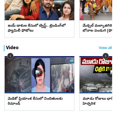
విజయ్ విడాకుల కేసులో ట్విస్ట్.. ట్రెండింగ్‌లో
మేడ్చల్ మల్కాజిగిరి జిల్
ఫ్యామిలీ ఫోటోలు
బోనాల పండుగ (ఫొటో
Video
View all
మెడికో ప్రియాంక కేసులో నిందితులకు
మూడు రోజులు భారీ వ
రిమాండ్
హెచ్చరిక