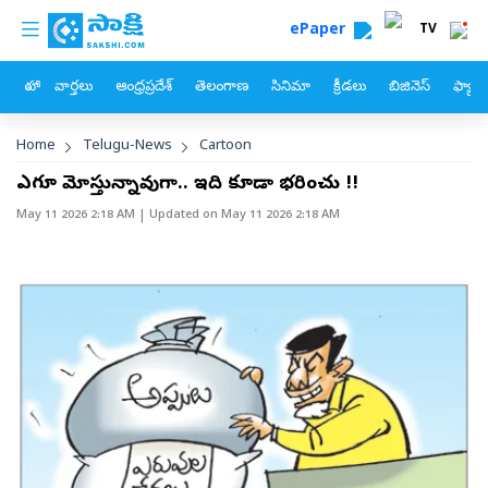
custom menu
Skip to main content
ePaper
TV
హోం
వార్తలు
ఆంధ్రప్రదేశ్
తెలంగాణ
సినిమా
క్రీడలు
బిజినెస్
ఫ్యామ
Breadcrumb
Home
Telugu-News
Cartoon
ఎలాగూ మోస్తున్నావుగా.. ఇది కూడా భరించు !!
May 11 2026 2:18 AM
| Updated on
May 11 2026 2:18 AM