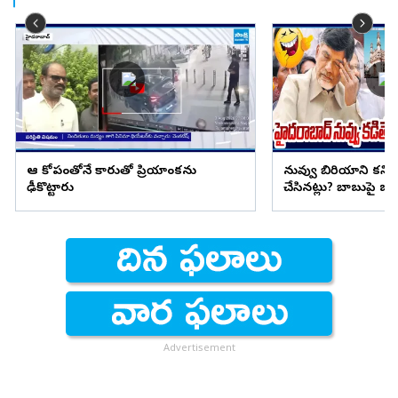
ఆ కోపంతోనే కారుతో ప్రియాంకను
నువ్వు బిరియాని కని
ఢీకొట్టారు
చేసినట్లు? బాబుపై బుగ్గన
Advertisement