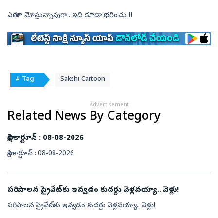
ఎలాగూ మోస్తున్నావుగా.. ఇది కూడా భరించు !!
# Tag
Sakshi Cartoon
Advertisement
Related News By Category
సాక్షి కార్టూన్‌ : 08-08-2026
సాక్షి కార్టూన్‌ : 08-08-2026
పరిపాలన ప్రైవేట్‌కు ఇవ్వడం కుదర్దు వెళ్లవయ్యా.. వెళ్లు!
పరిపాలన ప్రైవేట్‌కు ఇవ్వడం కుదర్దు వెళ్లవయ్యా.. వెళ్లు!