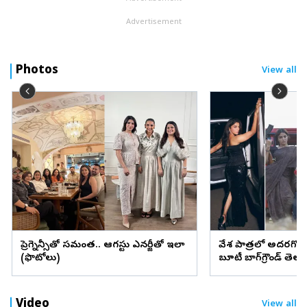
Advertisement
Photos
View all
ప్రెగ్నెన్సీతో సమంత.. ఆగస్టు ఎనర్జీతో ఇలా
వేశ్య పాత్రలో అదరగొట్
(ఫొటోలు)
బ్యూటీ బ్యాగ్‌గ్రౌండ్‌ త
Video
View all