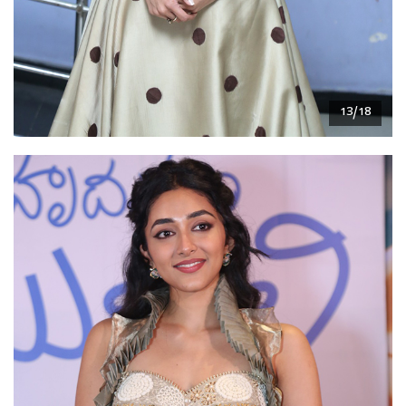
13/18