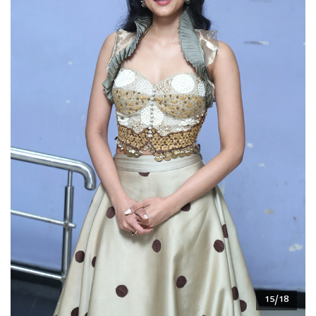
15/18