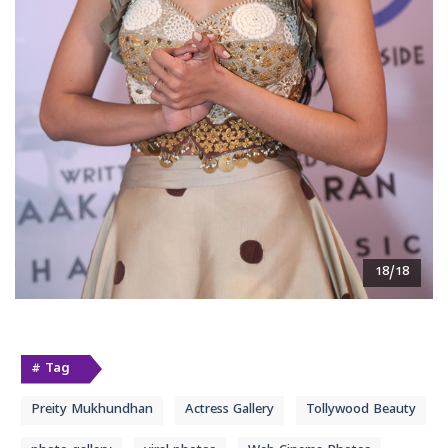
18/18
# Tag
Preity Mukhundhan
Actress Gallery
Tollywood Beauty