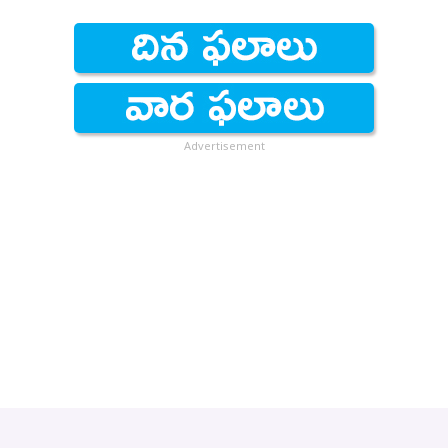
Advertisement