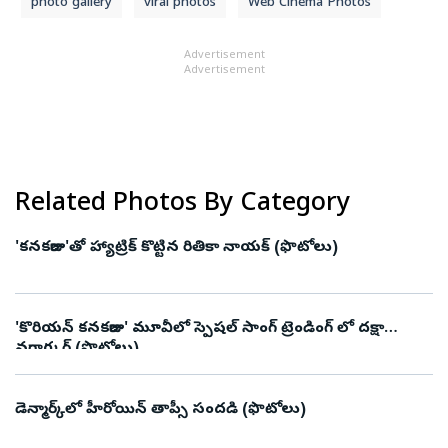
photo gallery
viral photos
Web Cinema Photos
Advertisement
Advertisement
Related Photos By Category
'కనకరాజు'తో హ్యాట్రిక్ కొట్టిన రితికా నాయక్ (ఫొటోలు)
'కొరియన్‌ కనకరాజు' మూవీలో స్పెషల్ సాంగ్ ట్రెండింగ్ లో దక్షా
నగార్కర్ (ఫొటోలు)
డెన్మార్క్‌లో హీరోయిన్ తాప్సీ సందడి (ఫొటోలు)