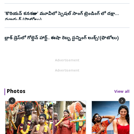
'కొరియన్‌ కనకరాజు' మూవీలో స్పెషల్ సాంగ్ ట్రెండింగ్ లో దక్షా
నగార్కర్ (ఫొటోలు)
బ్లాక్ డ్రెస్‌లో గోల్డెన్ హార్ట్.. ఈషా రెబ్బ స్టన్నింగ్ లుక్స్!(ఫొటోలు)
Advertisement
Advertisement
Photos
View all