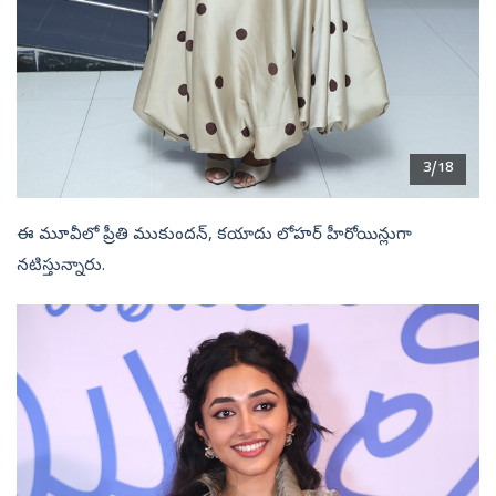
3/18
ఈ మూవీలో ప్రీతి ముకుందన్, కయాదు లోహర్ హీరోయిన్లుగా
నటిస్తున్నారు.