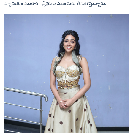
హృదయం మురళిగా ప్రేక్షకుల ముందుకు తీసుకొస్తున్నారు.