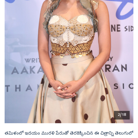
2/18
తమిళంలో ఇదయం మురళి పేరుతో తెరకెక్కించిన ఈ చిత్రాన్ని తెలుగులో