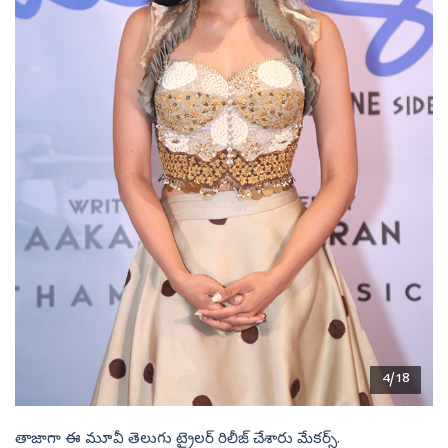
4/18
తాజాగా ఈ మూవీ తెలుగు ట్రైలర్ రిలీజ్ చేశారు మేకర్స్.