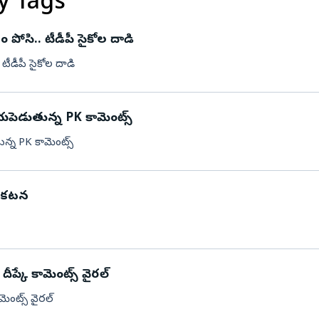
y Tags
్రం పోసి.. టీడీపీ సైకోల దాడి
. టీడీపీ సైకోల దాడి
ు భయపెడుతున్న PK కామెంట్స్
తున్న PK కామెంట్స్
ప్రకటన
ీప్కే కామెంట్స్ వైరల్
మెంట్స్ వైరల్