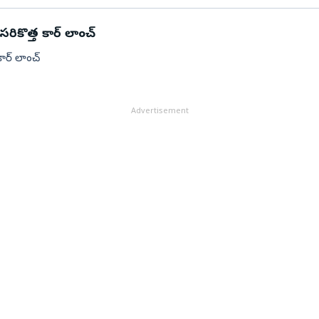
రికొత్త కార్ లాంచ్
ార్ లాంచ్
Advertisement