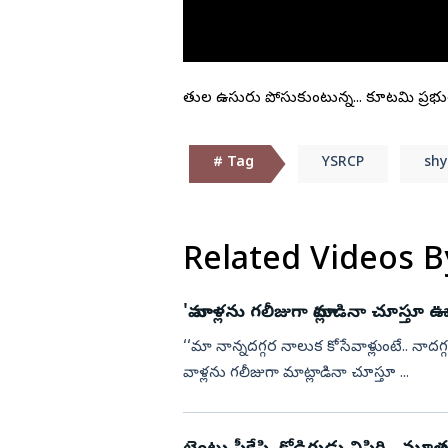
డా. బి ఆర్‌ అం
ఎడ్యుకేషన్
గుంటూరు
కర్ణాటక
బాపట్ల
తమిళనాడు
రైతుల ఉసురు పోసుకుంటున్న... కూటమి ప్ర
పల్నాడు
ఢిల్లీ
కృష్ణా
మహారాష్ట్ర
# Tag
YSRCP
sh
ఎన్టీఆర్
ఒడిశా
కర్నూలు
నంద్యాల
Related Videos B
ప్రకాశం
శ్రీపొట్టి శ్రీరా
'మా వాళ్లను గలీజుగా మాట్లాడినా చూస్తూ 
శ్రీకాకుళం
‘‘మా నాన్నదగ్గర నాలుక కోసేవాళ్లుంటే.. నాదగ్గర 
వాళ్లను గలీజుగా మాట్లాడినా చూస్తూ ...
విశాఖపట్నం
అనకాపల్లి
అల్లూరి సీతా