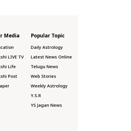
r Media
Popular Topic
cation
Daily Astrology
shi LIVE TV
Latest News Online
shi Life
Telugu News
shi Post
Web Stories
aper
Weekly Astrology
Y.S.R
YS Jagan News