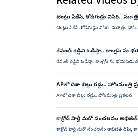
Related Videos B
టెంట్లు పీకేసి, కోడిగుడ్లు విసిరి.. మూత
టెంట్లు పీకేసి, కోడిగుడ్లు విసిరి.. మూత్రం పోసి.
రేవంత్ రెడ్డిని ఓడిస్తా.. కాంగ్రెస్ న
రేవంత్ రెడ్డిని ఓడిస్తా.. కాంగ్రెస్ ను భయపెడు
APలో దిశా బిల్లు రద్దు.. హోంమంత్రి 
APలో దిశా బిల్లు రద్దు.. హోంమంత్రి ప్రకటన
కాక్రోచ్ పార్టీ మరో సంచలనం అభిజీత్ ద
కాక్రోచ్ పార్టీ మరో సంచలనం అభిజీత్ దీప్కే కా