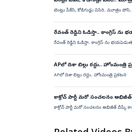
టెంట్లు పీకేసి, కోడిగుడ్లు విసిరి.. మూత
విజయనగరం
టెంట్లు పీకేసి, కోడిగుడ్లు విసిరి.. మూత్రం పోసి.
పార్వతీపురం మన
పశ్చిమ గోదావర
రేవంత్ రెడ్డిని ఓడిస్తా.. కాంగ్రెస్ న
ఏలూరు
రేవంత్ రెడ్డిని ఓడిస్తా.. కాంగ్రెస్ ను భయపెడు
వైఎస్సార్
అన్నమయ్య
APలో దిశా బిల్లు రద్దు.. హోంమంత్రి 
APలో దిశా బిల్లు రద్దు.. హోంమంత్రి ప్రకటన
కాక్రోచ్ పార్టీ మరో సంచలనం అభిజీత్ ద
కాక్రోచ్ పార్టీ మరో సంచలనం అభిజీత్ దీప్కే కా