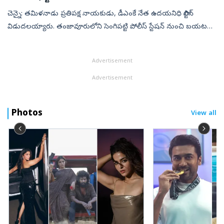
చెన్నై: తమిళనాడు ప్రతిపక్ష నాయకుడు, డీఎంకే నేత ఉదయనిధి స్టాలిన్
విడుదలయ్యారు. తంజావూరులోని సెంగిపట్టి పోలీస్ స్టేషన్ నుంచి బయటకు
వస్తుండగా పార్టీ కార్యకర్తలు ఆయనకు స్వాగతం పలికారు. అనంతరం
ఉదయనిధి స్టా...
Advertisement
Advertisement
Photos
View all