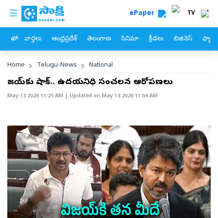
custom menu
Skip to main content
ePaper
TV
హోం
వార్తలు
ఆంధ్రప్రదేశ్
తెలంగాణ
సినిమా
క్రీడలు
బిజినెస్
ఫ్యామ
Breadcrumb
Home
Telugu-News
National
విజయ్‌కు షాక్‌.. ఉదయనిధి సంచలన ఆరోపణలు
May 13 2026 11:25 AM
| Updated on
May 13 2026 11:54 AM