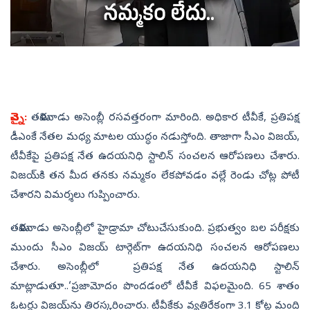
చెన్నై:
తమిళనాడు అసెంబ్లీ రసవత్తరంగా మారింది. అధికార టీవీకే, ప్రతిపక్ష
డీఎంకే నేతల మధ్య మాటల యుద్ధం నడుస్తోంది. తాజాగా సీఎం విజయ్‌,
టీవీకేపై ప్రతిపక్ష నేత ఉదయనిధి స్టాలిన్‌ సంచలన ఆరోపణలు చేశారు.
విజయ్‌కి తన మీద తనకు నమ్మకం లేకపోవడం వల్లే రెండు చోట్ల పోటీ
చేశారని విమర్శలు గుప్పించారు.
తమిళనాడు అసెంబ్లీలో హైడ్రామా చోటుచేసుకుంది. ప్రభుత్వం బల పరీక్షకు
ముందు సీఎం విజయ్‌ టార్గెట్‌గా ఉదయనిధి సంచలన ఆరోపణలు
చేశారు. అసెంబ్లీలో ప్రతిపక్ష నేత ఉదయనిధి స్టాలిన్‌
మాట్లాడుతూ..‘ప్రజామోదం పొందడంలో టీవీకే విఫలమైంది. 65 శాతం
ఓటర్లు విజయ్‌ను తిరస్కరించారు. టీవీకేకు వ్యతిరేకంగా 3.1 కోట్ల మంది