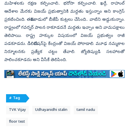
మహిళలకు రక్షణ కల్పించాలి.. భరోసా కల్పించాలి. ఖర్గే, రాహుల్‌
ఆదేశాల మేరకు విజయ్‌ ప్రభుత్వానికి మద్దతు ఇస్తున్నాం అని కాంగ్రెస్‌
ప్రకటించింది. తమిళనాడులో బీజేపీ కుట్రలు చేసింది.. వాటిని అడ్డుకున్నాం.
రాష్ట్రంలో గవర్నర్‌ పాలన రాకూడదనే మద్దతు ఇచ్చాం అని వామపక్షాలు
తెలిపాయి. రాష్ట్ర హక్కుల విషయంలో విజయ్‌ ప్రభుత్వం రాజీ
పడకూడదు. డీలిమిటేషన్‌పై కేంద్రంతో విజయ్‌ పోరాడాలి. మూఢ నమ్మకాల
నిర్మూలనకు ప్రత్యేక చట్టం తేవాలి. జ్యోతిష్యుడి సలహాలతో
పాలించకూడదు అని వీసీకే తెలిపింది.
# Tag
TVK Vijay
Udhayanidhi stalin
tamil nadu
floor test