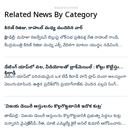
Advertisement
Related News By Category
కిరణ్‌ రిజిజు, రాహుల్‌ మధ్య ముదిరిన వార్‌
సాక్షి, ఢిల్లీ: మహిళా రిజర్వేషన్ బిల్లుపై లోక్‌సభ ప్రతిపక్ష నేత రాహుల్‌ గాంధీ,
కేంద్రమంత్రి కిరణ్‌ రిజిజు మధ్య ఎక్స్ వేదికగా మాటల యుద్ధం నడిచింది.
మహిళా రిజర్వేషన్ బిల్లుకు మద్దతు ఇవ్వాలని ఆయన రాహుల్‌...
డేటింగ్‌ యాప్‌లో వల, వీడియోలతో బ్లాక్‌మెయిల్‌ : కోట్లు కొట్టేస్తున్న
కిలాడీ
డేటింగ్‌ యాప్‌లో పరిచయమైన ఒక లేడీ కిలాడీ హనీ ట్రాప్‌ దందా ఆలస్యంగా
వెలుగుచూసింది. ఉత్తర ప్రదేశ్‌లోని ప్రయాగ్‌రాజ్‌కు చెందిన పల్లవి సింగ్
రాజ్‌పుత్ అనే మహిళ డేటింగ్ యాప్ టిండర్ (Tinder), ఇతర సోషల్ మీడి...
‘విజయ డెయిరీ ఆస్తులను కొల్లగొట్టటానికి ఇదొక కుట్ర’
తాడేపల్లి : విజయ డెయిరీ ఆస్తులను కొల్లగొట్టడానికి ప్రభుత్వ పెద్దలు కుట్ర
పన్నారని వైఎస్సార్‌సీపీ నేత, మాజీ ఎమ్మెల్యే కైలే అనిల్‌ కుమార్‌ ఆరోపించారు.
అందుకే డెయిరీ చైర్మన్‌ను ఇద్దరు మంత్రులు బెదిరించి ...