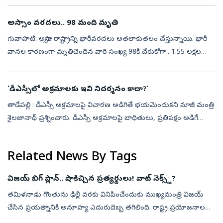
అస్సాం వరదలు.. 98 మంది మృతి
గువాహటి: అస్సాం రాష్ట్రాన్ని భారీవరదలు అతలాకుతలం చేస్తున్నాయి. భారీ
వానల కారణంగా మృతిచెందిన వారి సంఖ్య 98కి చేరుకోగా.. 1.55 లక్షల
మంది నిరాశ్రయులయ్యారు. రాష్ట్రవ్యాప్తంగా 13 జిల్లాల్లో 1,55,849 మంది ...
‘డీఎస్సీలో అక్రమాలకు ఇవి నిదర్శనం కాదా?’
తాడేపల్లి : డీఎస్సీ అక్రమాలపై విచారణ అడిగితే భయమెందుకని మాజీ మంత్రి
శైలజానాథ్‌ ప్రశ్నించారు. డీఎస్సీ అక్రమాలపై బాధితులు, ప్రతిపక్షం అడిగే
దానికి ప్రభుత్వం చెప్పే సమాధానాలకు పొంతన ఉండటం లేదన్నారు. అ...
Related News By Tags
విజయ్‌ బిగ్‌ ప్లాన్‌.. షాకిచ్చిన ప్రత్యర్థులు! వాట్‌ నెక్స్ట్‌?
తమిళనాడు గొంతును ఢిల్లీ వరకు వినిపించేందుకు ముఖ్యమంత్రి విజయ్‌
చేసిన ప్రయత్నానికి అనూహ్య ఎదురుదెబ్బ తగిలింది. రాష్ట్ర ప్రయోజనాల
కోసం అన్ని పార్టీలను ఒకే వేదికపైకి తీసుకురావాలని ఆయన ఏర్పాటు చేసిన