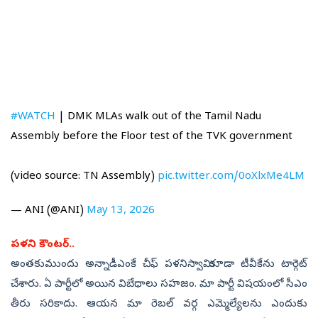
#WATCH
| DMK MLAs walk out of the Tamil Nadu
Assembly before the Floor test of the TVK government
(video source: TN Assembly)
pic.twitter.com/0oXlxMe4LM
— ANI (@ANI)
May 13, 2026
పళని కౌంటర్‌..
అంతకుముందు అన్నాడీఎంకే చీఫ్‌ పళనిస్వామి కూడా టీవీకేను టార్గెట్‌
చేశారు. ఏ పార్టీలో అయిన విబేధాలు సహజం. మా పార్టీ విషయంలో సీఎం
తీరు సరికాదు. ఆయన మా రెబల్‌ వర్గ ఎమ్మెల్యేలను ఎందుకు