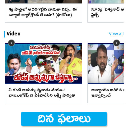
వేశ్య పాత్రలో అదరగొట్టిన వామికా గబ్బి.. ఈ
సూర్య ‘విశ్వనాథ్ అం
బ్యూటీ బ్యాగ్‌గ్రౌండ్‌ తెలుసా? (ఫొటోలు)
స్టిల్స్
Video
View all
నీ కంటే అడుక్కున్నవాడు నయం..!
అన్యాయం జరిగిన వారి
బాబు,లోకేష్ ని ఏకిపారేసిన లక్ష్మీ పార్వతి
ఇవ్వాల్సిందే