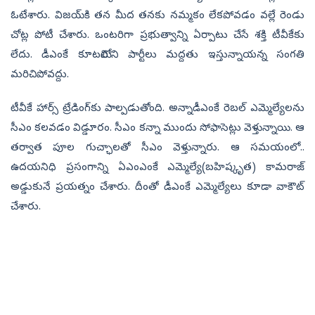
ఓటేశారు. విజయ్‌కి తన మీద తనకు నమ్మకం లేకపోవడం వల్లే రెండు
చోట్ల పోటీ చేశారు. ఒంటరిగా ప్రభుత్వాన్ని ఏర్పాటు చేసే శక్తి టీవీకేకు
లేదు. డీఎంకే కూటమిలోని పార్టీలు మద్దతు ఇస్తున్నాయన్న సంగతి
మరిచిపోవద్దు.
టీవీకే హార్స్‌ ట్రేడింగ్‌కు పాల్పడుతోంది. అన్నాడీఎంకే రెబల్‌ ఎమ్మెల్యేలను
సీఎం కలవడం విడ్డూరం. సీఎం కన్నా ముందు సోఫాసెట్లు వెళ్తున్నాయి. ఆ
తర్వాత పూల గుచ్ఛాలతో సీఎం వెళ్తున్నారు. ఆ సమయంలో..
ఉదయనిధి ప్రసంగాన్ని ఏఎంఎంకే ఎమ్మెల్యే(బహిష్కృత) కామరాజ్‌
అడ్డుకునే ప్రయత్నం చేశారు. దీంతో డీఎంకే ఎమ్మెల్యేలు కూడా వాకౌట్‌
చేశారు.