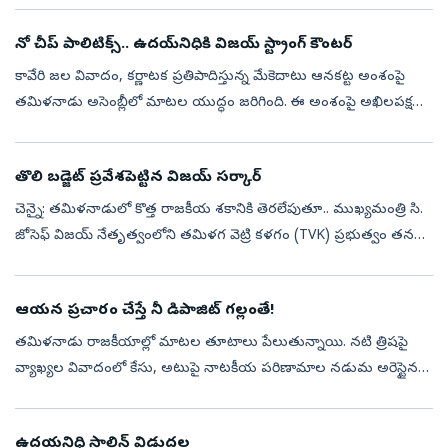
అఖిలప...
నో చీప్‌ పాలిటిక్స్‌.. ఉదయ్‌నిధికి విజయ్‌ స్ట్రాంగ్‌ కౌంటర్‌
కావేరి జల వివాదం, కర్ణాటక ప్రతిపాదిస్తున్న మేకెదాటు ఆనకట్ట అంశంపై
తమిళనాడు అసెంబ్లీలో మాటల యుద్ధం జరిగింది. ఈ అంశంపై అఖిలపక్ష
సమావేశం నిర్వహించాలని ప్రతిపక్షాలు పట్టుబడుతుండగా.. ఆ అవసరం
లేదంటూ ముఖ్యమం...
తొలి బడ్జెట్‌ ప్రవేశపెట్టిన విజయ్‌ సర్కార్‌
చెన్నై: తమిళనాడులో కొత్త రాజకీయ శకానికి తెరలేపుతూ.. ముఖ్యమంత్రి సి.
జోసెఫ్ విజయ్ నేతృత్వంలోని తమిళగ వెట్రి కళగం (TVK) ప్రభుత్వం తన
తొలి బడ్జెట్‌ను ప్రవేశపెట్టింది. 2026-27 ఆర్థిక సంవత్సరానికి సంబంధించ...
ఆయన ప్రచారం చేస్తే నీ డిపాజిట్‌ గల్లంతే!
తమిళనాడు రాజకీయాల్లో మాటల తూటాలు పేలుతున్నాయి. నటి త్రిషపై
వ్యాఖ్యల వివాదంలో కేసు, అటుపై నాటకీయ పరిణామాల నడుమ అరెస్టైన
ప్రతిపక్ష నేత ఉదయ్‌నిధి స్టాలిన్‌.. హైకోర్టు ఊరటతో గత రాత్రి విడుదలయ్యారు.
ఆ రిలీ...
ఉదయనిధి స్టాలిన్ విడుదల