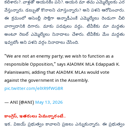
కలిశారు?. వాళ్లతో ఆయనకేం పని?. ఆయన మా తమ ఎమ్మెల్యేలకు ఎర
వేస్తున్నారు. డబ్బుతో కొనాలని చూస్తున్నారు? అని పళని ఆరోపించారు.
ఈ క్రమంలో అసెంబ్లీ సాక్షిగా అన్నాడీఎంకే ఎమ్మెల్యేలు రెండుగా చీలి
వాగ్వాదానికి దిగారు. మాకు పదవులు వద్దు.. టీవీకేకు మా మద్దతు
అంటూ రెబల్‌ ఎమ్మెల్యేలు నినాదాలు చేశారు. టీవీకేకు మేం మద్దతు
ఇవ్వబోం అని పళని వర్గం నినాదాలు చేసింది.
"We are not an enemy party; we wish to function as a
responsible Opposition,” says AIADMK MLA Edappadi K.
Palaniswami, adding that AIADMK MLAs would vote
against the government in the Assembly.
pic.twitter.com/elXR9fWGBR
— ANI (@ANI)
May 13, 2026
కాంగ్రెస్‌, ఇతరులు ఏమన్నారంటే..
ఇక.. విజయ్‌ ప్రభుత్వం కావాలని ప్రజలు ఎన్నుకున్నారు. ఈ ప్రభుత్వం