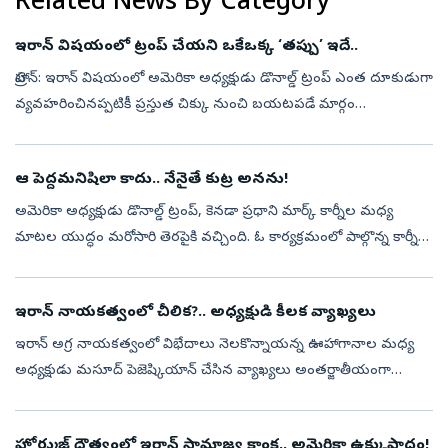
Related News By Category
ఇరాన్‌ విషయంలో ట్రంప్‌ చేయని ఒకేఒక్క ‘తప్పు’ ఇదే..
టెహ్రాన్‌: ఇరాన్ విషయంలో అమెరికా అధ్యక్షుడు డొనాల్డ్ ట్రంప్ ఎంత దూకుడుగా
వ్యవహరించినప్పటికీ ప్రస్తుత చిక్కు నుంచి బయటపడే మార్గం
కనుక్కోలేకపోతున్నారు. ఇరాన్‌పై ట్రంప్‌ దాడులు చేయిస్తున్నప్పటికీ, ఇప్పటి...
ఆ పెద్దమనిషిలా కాదు.. నేనైతే కుట్ర అనను!
అమెరికా అధ్యక్షుడు డొనాల్డ్‌ ట్రంప్‌, కెనడా ప్రధాని మార్క్‌ కార్నీల మధ్య
మాటల యుద్ధం మరోసారి తెరపైకి వచ్చింది. ఓ కార్యక్రమంలో పాల్గొన్న కార్నీకి
అనుకోని అవాంతరం ఎదురైంది. అయితే ఇదే అదనుగా ఆయన ట్రంప్‌ప...
ఇరాన్‌ నాయకత్వంలో చీలిక?.. అధ్యక్షుడి కీలక వ్యాఖ్యలు
ఇరాన్‌ అగ్ర నాయకత్వంలో విభేదాలు నెలకొన్నాయన్న ఊహాగానాల మధ్య
అధ్యక్షుడు మసూద్‌ పెజెష్కియాన్‌ చేసిన వ్యాఖ్యలు అంతర్జాతీయంగా
చర్చనీయాంశంగా మారాయి. సుప్రీం లీడర్‌ మొజ్తబా ఖమేనీతో ప్రస్తుతం
సంప్రదింపులు జర...
హోర్ముజ్ దౌత్యంలో ఇరాన్ సామ్రాజ్య కాంక్ష.. అమెరికా ఉక్కుపాదం!