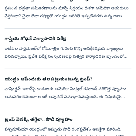
ప్రపంచ భద్రతా సమీకరణాలను మార్చే నిర్ణయం దిశగా అమెరికా అడుగులు
వేస్తోందా? చైనా లేదా రష్యాతో యుద్ధం జరిగితే ఇప్పటివరకు ఉన్న అణు
వ్యూహాన్ని పూర్తిగా మార్చాలని పెంటగాన్ ఆలోచిస్తున్నట్లు అంతర్జాతీయ
మీడియాల...
శాస్త్రీయ శోధనే విశ్వాసానికి పరీక్ష
ఇటీవల పార్లమెంట్‌లో గోమూత్రం గురించి కొన్ని ఆసక్తికరమైన వ్యాఖ్యలు
వినవచ్చాయి. ప్రవేశ పరీక్ష సంస్కరణలపై సత్వర కార్యాచరణ బృందంలో
ఇండియన్‌ ఇన్‌స్టిట్యూట్‌ ఆఫ్‌ టెక్నాలజీ (మద్రాసు) డైరెక్టర్‌ వీళినాథన్‌ క...
యుద్ధం ఆపేందుకు తలపట్టుకుంటున్న ట్రంప్‌?
వాషింగ్టన్‌: ‍ఇరాన్‌పై దాడులకు అమెరికా సెంట్రల్‌ కమాండ్‌ సరికొత్త వ్యూహం
అనుసరించనుందా అంటే అవుననే సమాధానమస్తుంది.. ఈ విషయమై
ఇరాన్‌పై ఒత్తిడి తెచ్చేలా సరికొత్త వ్యూహాలను తెలియజేయాలని ఆ దేశంలోని
సైనికు...
ట్రంప్‌ వెనక్కి తగ్గేలా.. సౌదీ వ్యూహం
పశ్చిమాసియా యుద్ధంలో ఇప్పుడు సౌదీ రంగప్రవేశం ఆసక్తిగా మారింది.