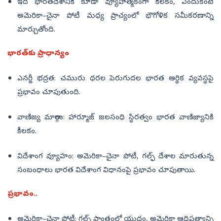
ఇది భారతదేశానికి కూడా వ్యూహాత్మకంగా కీలకం, ఎందుకంటే
అమెరికా–చైనా పోటీ మధ్య ప్రాచ్యంలో భౌగోళిక సమీకరణాన్ని
మార్చుతోంది.
భారత్‌కు ప్రాధాన్యం
ఎనర్జీ భద్రత: చమురు ధరల పెరుగుదల భారత ఆర్థిక వ్యవస్థపై
ప్రభావం చూపుతుంది.
వాణిజ్య మార్గాలు: హార్మూజ్‌ జలసంధి స్థిరత్వం భారత వాణిజ్యానికి
కీలకం.
విదేశాంగ వ్యూహం: అమెరికా–చైనా పోటీ, గల్ఫ్ దేశాల మారుతున్న
సంబంధాలు భారత విదేశాంగ విధానంపై ప్రభావం చూపుతాయి.
ప్రభావం..
అమెరికా–చైనా పోటీ: గల్ఫ్ ప్రాంతంలో యుద్ధం, అమెరికా ఆధిపత్యాన్ని