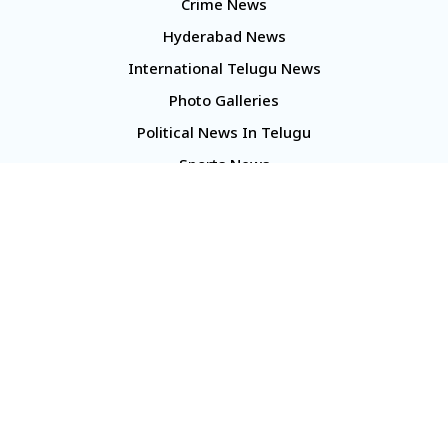
Crime News
Hyderabad News
International Telugu News
Photo Galleries
Political News In Telugu
Sports News
TS Politics News
Telangana News
Telugu Movie Reviews
Company
About Us
Contact Us