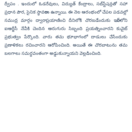
ద్వీపం . ఇందులో ఓడరేవులు, విద్యుత్‌ కేంద్రాలు, సబ్‌స్టేషన్లతో సహా
ప్రధాన పౌర, సైనిక స్థావరాలు ఉన్నాయి. ఈ నెల ఆరంభంలో చేపల పడవల్లో
సముద్ర మార్గం ద్వారా ప్రయాణించి దీనిలోకి చొరబడేందుకు ఇరాన్‌లోని
ఐఆర్జీసీ నేవీకి చెందిన ఆరుగురు సిబ్బంది ప్రయత్నించారని కువైట్‌
ప్రభుత్వం పేర్కొంది. వారు తమ భూభాగంలో దాడులు చేసేందుకు
ప్రణాళికలు రచించారని ఆరోపించింది. అయితే ఈ చొరబాటును తమ
బలగాలు సమర్థవంతంగా అడ్డుకున్నాయని వెల్లడించింది.