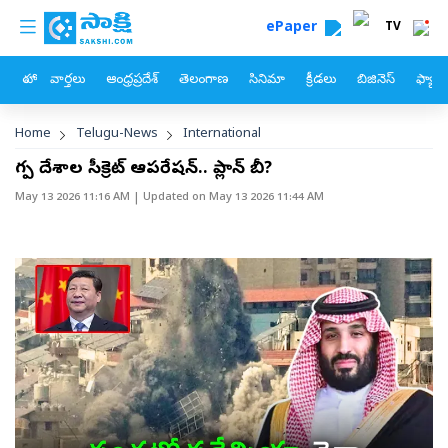
custom menu
Skip to main content
ePaper
TV
హోం
వార్తలు
ఆంధ్రప్రదేశ్
తెలంగాణ
సినిమా
క్రీడలు
బిజినెస్
ఫ్యామ
Breadcrumb
Home
Telugu-News
International
గల్ప్‌ దేశాల సీక్రెట్‌ ఆపరేషన్‌.. ప్లాన్‌ బీ?
May 13 2026 11:16 AM
| Updated on
May 13 2026 11:44 AM