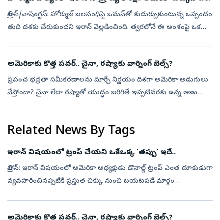
టెహ్రాన్‌/వాషింగ్టన్‌: హోర్ముజ్ జలసంధిపై ఒమన్‌తో కుదుర్చుకుంటున్న ఒప్పందం
తుది దశకు చేరుకుందని ఇరాన్ వెల్లడించింది. త్వరలోనే ఈ అంశంపై ఒక
ప్రకటన వెలువడే అవకాశం ఉందని అమెరికా అధ్యక్షుడు డొనాల్డ్ ట్రంప్ ...
అమెరికాకు కొత్త పవర్‌.. చైనా, రష్యాకు వార్నింగ్‌ బెల్స్‌?
ప్రపంచ భద్రతా సమీకరణాలను మార్చే నిర్ణయం దిశగా అమెరికా అడుగులు
వేస్తోందా? చైనా లేదా రష్యాతో యుద్ధం జరిగితే ఇప్పటివరకు ఉన్న అణు
వ్యూహాన్ని పూర్తిగా మార్చాలని పెంటగాన్ ఆలోచిస్తున్నట్లు అంతర్జాతీయ
మీడియాల...
Related News By Tags
ఇరాన్‌ విషయంలో ట్రంప్‌ చేయని ఒకేఒక్క ‘తప్పు’ ఇదే..
టెహ్రాన్‌: ఇరాన్ విషయంలో అమెరికా అధ్యక్షుడు డొనాల్డ్ ట్రంప్ ఎంత దూకుడుగా
వ్యవహరించినప్పటికీ ప్రస్తుత చిక్కు నుంచి బయటపడే మార్గం
కనుక్కోలేకపోతున్నారు. ఇరాన్‌పై ట్రంప్‌ దాడులు చేయిస్తున్నప్పటికీ, ఇప్పటి...
అమెరికాకు కొత్త పవర్‌.. చైనా, రష్యాకు వార్నింగ్‌ బెల్స్‌?