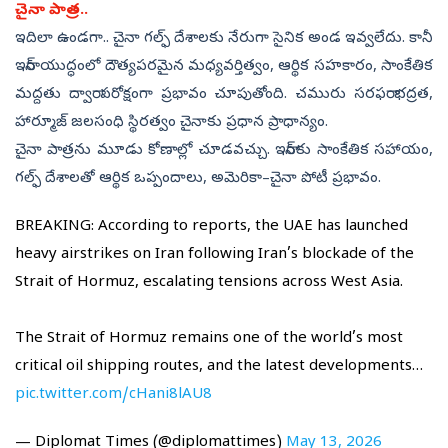
చైనా పాత్ర..
ఇదిలా ఉండగా.. చైనా గల్ఫ్ దేశాలకు నేరుగా సైనిక అండ ఇవ్వలేదు. కానీ
ఇరాన్ యుద్ధంలో దౌత్యపరమైన మధ్యవర్తిత్వం, ఆర్థిక సహకారం, సాంకేతిక
మద్దతు ద్వారా పరోక్షంగా ప్రభావం చూపుతోంది. చమురు సరఫరా భద్రత,
హార్మూజ్‌ జలసంధి స్థిరత్వం చైనాకు ప్రధాన ప్రాధాన్యం.
చైనా పాత్రను మూడు కోణాల్లో చూడవచ్చు. ఇరాన్‌కు సాంకేతిక సహాయం,
గల్ఫ్ దేశాలతో ఆర్థిక ఒప్పందాలు, అమెరికా–చైనా పోటీ ప్రభావం.
BREAKING: According to reports, the UAE has launched
heavy airstrikes on Iran following Iran’s blockade of the
Strait of Hormuz, escalating tensions across West Asia.
The Strait of Hormuz remains one of the world’s most
critical oil shipping routes, and the latest developments…
pic.twitter.com/cHani8lAU8
— Diplomat Times (@diplomattimes)
May 13, 2026