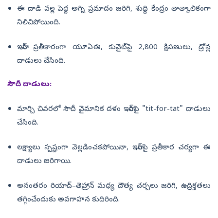
ఈ దాడి వల్ల పెద్ద అగ్ని ప్రమాదం జరిగి, శుద్ధి కేంద్రం తాత్కాలికంగా
నిలిచిపోయింది.
ఇరాన్ ప్రతీకారంగా యూఏఈ, కువైట్‌పై 2,800 క్షిపణులు, డ్రోన్ల
దాడులు చేసింది.
సౌదీ దాడులు:
మార్చి చివరలో సౌదీ వైమానిక దళం ఇరాన్‌పై "tit-for-tat" దాడులు
చేసింది.
లక్ష్యాలు స్పష్టంగా వెల్లడించకపోయినా, ఇరాన్‌పై ప్రతీకార చర్యగా ఈ
దాడులు జరిగాయి.
అనంతరం రియాద్–తెహ్రాన్ మధ్య దౌత్య చర్చలు జరిగి, ఉద్రిక్తతలు
తగ్గించేందుకు అవగాహన కుదిరింది.