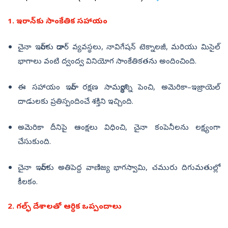
1. ఇరాన్‌కు సాంకేతిక సహాయం
చైనా ఇరాన్‌కు రాడార్ వ్యవస్థలు, నావిగేషన్ టెక్నాలజీ, మరియు మిసైల్
భాగాలు వంటి ద్వంద్వ వినియోగ సాంకేతికతను అందించింది.
ఈ సహాయం ఇరాన్ రక్షణ సామర్థ్యాన్ని పెంచి, అమెరికా–ఇజ్రాయెల్
దాడులకు ప్రతిస్పందించే శక్తిని ఇచ్చింది.
అమెరికా దీనిపై ఆంక్షలు విధించి, చైనా కంపెనీలను లక్ష్యంగా
చేసుకుంది.
చైనా ఇరాన్‌కు అతిపెద్ద వాణిజ్య భాగస్వామి, చమురు దిగుమతుల్లో
కీలకం.
2. గల్ఫ్ దేశాలతో ఆర్థిక ఒప్పందాలు