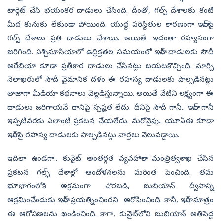
టార్గెట్‌ చేసి భయంకర దాడులు చేసింది. దీంతో, గల్ప్‌ దేశాలకు కంటి
మీద కునుకు లేకుండా పోయింది. యుద్ధ పరిస్థితుల కారణంగా ఇరాన్‌పై
గల్ప్‌ దేశాలు ప్రతి దాడులు చేశాయి. అయితే, ఇదంతా రహ్యసంగా
జరిగింది. పశ్చిమాసియాలో ఉద్రిక్తతల సమయంలో ఇరాన్‌ దాడులకు సౌదీ
అరేబియా కూడా ప్రతీకార దాడులు చేసినట్లు బయటకొచ్చింది. మార్చి
నెలాఖరులో సౌదీ వైమానిక దళం ఈ రహస్య దాడులకు పాల్పడినట్లు
తాజాగా మీడియా కథనాలు వెల్లడిస్తున్నాయి. అయితే వేటిని లక్ష్యంగా ఈ
దాడులు జరిగాయనే దానిపై స్పష్టత లేదు. దీనిపై సౌదీ గానీ.. ఇరాన్‌ గానీ
ఇప్పటివరకు ఎలాంటి ప్రకటన చేయలేదు. మరోవైపు.. యూఏఈ కూడా
ఇరాన్‌పై రహస్య దాడులకు పాల్పడినట్లు వార్తలు వెలువడ్డాయి.
ఇదిలా ఉండగా.. కువైట్‌ అంతర్గత వ్యవహారాల మంత్రిత్వశాఖ చేసిన
ప్రకటన గల్ఫ్‌ దేశాల్లో ఆందోళనలను మరింత పెంచింది. తమ
భూభాగంలోకి అక్రమంగా చొరబడి, బుబియాన్‌ ద్వీపాన్ని
ఆక్రమించేందుకు ఇరాన్‌ ప్రయత్నించిందని ఆరోపించింది. కానీ, ఇరాన్‌ మాత్రం
ఈ ఆరోపణలను ఖండించింది. కాగా, కువైట్‌లోని బుబియాన్‌ అతిపెద్ద