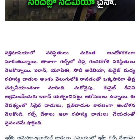
పశ్చిమాసియాలో పరిస్థితులు మరింత ఆందోళకరంగా
మారుతున్నాయి. తాజాగా గల్ఫ్‌లో తీవ్ర గందరగోళ పరిస్థితులు
నెలకొన్నాయి. ఇరాన్‌, యూఏఈ, సౌదీ అరేబియా, కువైట్‌ మద్య
రహస్య దాడుల అంశం వెలుగులోకి రావడంతో ఒక్కసారిగా తీవ్ర
చర్చనీయాంశంగా మారింది. మరోవైపు.. కువైట్‌ దీవిని
ఆక్రమించేందుకు ఇరాన్‌ యత్నించినట్టు ఆరోపణలు ఉన్నాయి. ఈ
నేపథ్యంలో సీక్రెట్‌ దాడులు, ప్రతిదాడుల కారణంగా ఆందోళన
నెలకొంది. గల్ప్‌ దేశాలు ఇలా రహస్య దాడులు చేయడంతో
ప్రపంచమే షాకైంది.
ఇరాన్‌పై అమెరికా-ఇజ్రాయెల్‌ దాడులు సమయంలో ఇరాన్‌.. గల్ఫ్‌ దేశాలను