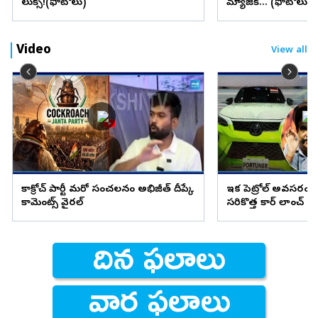
లుక్స్!(ఫొటోలు)
మ్యాజిక్... (ఫొటోలు)
Video
View all
కాక్రోచ్ పార్టీ మరో సంచలనం అభిజీత్ దీప్కే
ఇక పెట్రోల్ అవసరం 
కామెంట్స్ వైరల్
సరికొత్త కార్ లాంచ్