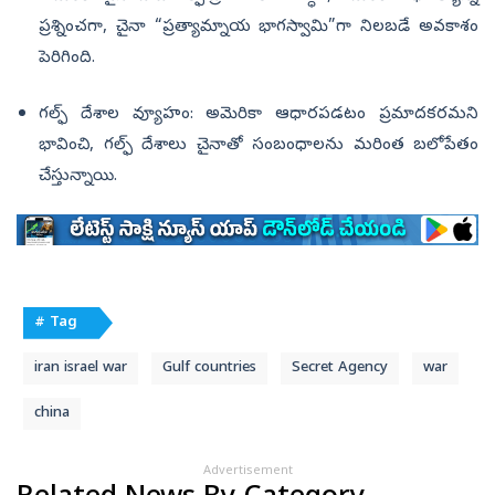
ప్రశ్నించగా, చైనా “ప్రత్యామ్నాయ భాగస్వామి”గా నిలబడే అవకాశం
పెరిగింది.
గల్ఫ్ దేశాల వ్యూహం: అమెరికా ఆధారపడటం ప్రమాదకరమని
భావించి, గల్ఫ్ దేశాలు చైనాతో సంబంధాలను మరింత బలోపేతం
చేస్తున్నాయి.
# Tag
iran israel war
Gulf countries
Secret Agency
war
china
Advertisement