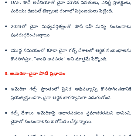
UAE, సౌదీ అరేబియాతో చైనా మౌలిక వసతులు, ఎనర్జీ ప్రాజెక్టులు,
మరియు డిజిటల్ టెక్నాలజీ రంగాల్లో పెట్టుబడులు పెట్టింది.
2023లో చైనా మధ్యవర్తిత్వంతో సౌదీ–ఇరాన్ మధ్య సంబంధాలు
పునరుద్ధరించబడ్డాయి.
యుద్ధ సమయంలో కూడా చైనా గల్ఫ్ దేశాలతో ఆర్థిక సంబంధాలను
కొనసాగిస్తూ, “శాంతి అవసరం” అని మాత్రమే పేర్కొంది.
3. అమెరికా–చైనా పోటీ ప్రభావం
అమెరికా గల్ఫ్ ప్రాంతంలో సైనిక ఆధిపత్యాన్ని కొనసాగించడానికి
ప్రయత్నిస్తుండగా, చైనా ఆర్థిక భాగస్వామిగా ఎదుగుతోంది.
గల్ఫ్ దేశాలు అమెరికాపై ఆధారపడటం ప్రమాదకరమని భావించి,
చైనాతో సంబంధాలను బలోపేతం చేస్తున్నాయి.