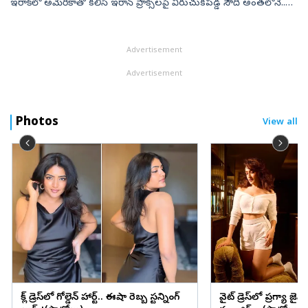
ఇరాక్‌లో అమెరికాతో కలిసి ఇరాన్‌ ప్రాక్సీలపై విరుచుకపడ్డ సౌదీ అంతలోనే..
ఇరాన్‌పై పెద్దఎత్తున దాడులు చేయవద్దని ట్రంప్‌కు విజ్ఞప్తి చేసింది....
Advertisement
Advertisement
Photos
View all
బ్లాక్ డ్రెస్‌లో గోల్డెన్ హార్ట్.. ఈషా రెబ్బ స్టన్నింగ్
వైట్ డ్రెస్‌లో ప్రగ్యా జైస