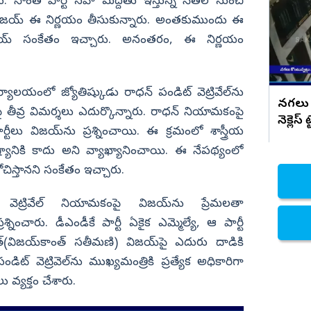
ిల్
కేసులకు, దాడులకు తగ్గేదేలే.. బోండా
పారు. సొంత పార్టీ సహా మద్దతు ఇస్తున్న నేతల నుంచి
ఉమాపై మల్లాది విష్ణు ఫైర్
జయ్‌ ఈ నిర్ణయం తీసుకున్నారు. అంతకుముందు ఈ
నిజామాబాద్
విజయ్‌ సంకేతం ఇచ్చారు. అనంతరం, ఈ నిర్ణయం
్యం
కామారెడ్డి
ి
రంగారెడ్డి
వికారాబాద్
ాలయంలో జ్యోతిష్కుడు రాధన్ పండిట్ వెట్రివేల్‌ను
నగలు క
ై తీవ్ర విమర్శలు ఎదుర్కొన్నారు. రాధన్‌ నియామకంపై
వరంగల్
నెక్లెస్
ు విజయ్‌ను ప్రశ్నించాయి. ఈ క్రమంలో శాస్త్రీయ
హన్మకొండ
ష్యానికి కాదు అని వ్యాఖ్యానించాయి. ఈ నేపథ్యంలో
జనగాం
ోచిస్తానని సంకేతం ఇచ్చారు.
జయశంకర్
ెట్రివేల్‌ నియామకంపై విజయ్‌ను ప్రేమలతా
మహబూబాబాద్
శ్నించారు. డీఎండీకే పార్టీ ఏకైక ఎమ్మెల్యే, ఆ పార్టీ
ములుగు
త్‌(విజయ్‌కాంత్‌ సతీమణి) విజయ్‌పై ఎదురు దాడికి
ిట్ వెట్రివెల్‌ను ముఖ్యమంత్రికి ప్రత్యేక అధికారిగా
వ్యక్తం చేశారు.