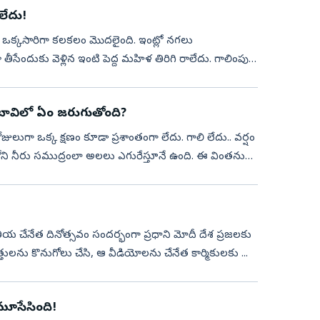
ాలేదు!
లో ఒక్కసారిగా కలకలం మొదలైంది. ఇంట్లో నగలు
సేందుకు వెళ్లిన ఇంటి పెద్ద మహిళ తిరిగి రాలేదు. గాలింపు
 బావిలో ఏం జరుగుతోంది?
లుగా ఒక్క క్షణం కూడా ప్రశాంతంగా లేదు. గాలి లేదు.. వర్షం
ని నీరు సముద్రంలా అలలు ఎగురేస్తూనే ఉంది. ఈ వింతను
దినోత్సవం సందర్భంగా ప్రధాని మోదీ దేశ ప్రజలకు
్పత్తులను కొనుగోలు చేసి, ఆ వీడియోలను చేనేత కార్మికులకు ...
 మూసేసింది!