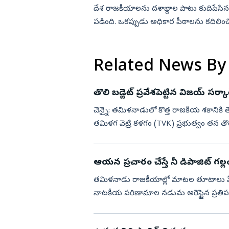
దేశ రాజకీయాలను దశాబ్దాల పాటు కుదిపేసిన
పడింది. ఒకప్పుడు అధికార పీఠాలను కదిలిం
సుప్రీంకోర్టు తెరదించింది....
Related News By
తొలి బడ్జెట్‌ ప్రవేశపెట్టిన విజయ్‌ సర్కార
చెన్నై: తమిళనాడులో కొత్త రాజకీయ శకానికి 
తమిళగ వెట్రి కళగం (TVK) ప్రభుత్వం తన తొలి బ
సంబంధించ...
ఆయన ప్రచారం చేస్తే నీ డిపాజిట్‌ గల్ల
తమిళనాడు రాజకీయాల్లో మాటల తూటాలు పేలు
నాటకీయ పరిణామాల నడుమ అరెస్టైన ప్రతిపక్ష న
విడుదలయ్యారు. ఆ రిలీ...