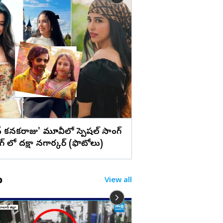
లు
హైదరాబాద్ : అంగరంగ
సచివాలయంలో బోనాల
(ఫొటోలు)
న్‌ కనకరాజు' మూవీలో స్పెషల్ సాంగ్
ింగ్ లో దక్షా నగార్కర్ (ఫొటోలు)
o
View all
ఉదయనిధి.. స్టేషన్ బెయ