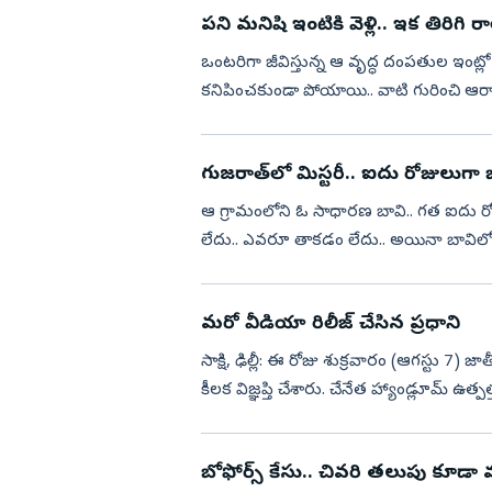
పని మనిషి ఇంటికి వెళ్లి.. ఇక తిరిగి ర
ఒంటరిగా జీవిస్తున్న ఆ వృద్ధ దంపతుల ఇంట్
కనిపించకుండా పోయాయి.. వాటి గురించి ఆరా తీ
చేపట్టిన కుటుంబ సభ్యులక...
గుజరాత్‌లో మిస్టరీ.. ఐదు రోజులుగా
ఆ గ్రామంలోని ఓ సాధారణ బావి.. గత ఐదు రోజు
లేదు.. ఎవరూ తాకడం లేదు.. అయినా బావిలో
చూసిన గ్రామస్థులు...
మరో వీడియా రిలీజ్ చేసిన ప్రధాని
సాక్షి, ఢిల్లీ: ఈ రోజు శుక్రవారం (ఆగస్టు 7) జాతీయ చేనేత 
కీలక విజ్ఞప్తి చేశారు. చేనేత హ్యాండ్లూమ్ ఉత
బోఫోర్స్‌ కేసు.. చివరి తలుపు కూడా