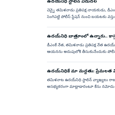
ఉదయనిధి స్టాలిన్ విడుదల
చెన్నై: తమిళనాడు ప్రతిపక్ష నాయకుడు, డీ
సెంగిపట్టి పోలీస్ స్టేషన్ నుంచి బయటకు వస్
అనంతరం ఉదయనిధి స్టా...
ఉదయ్‌నిధి బాత్రూంలో ఉన్నారు.. కాస
డీఎంకే నేత, తమిళనాడు ప్రతిపక్ష నేత ఉదయ్‌నిధి
ఆయనను అదుపులోకి తీసుకునేందుకు పోలీసుల
ఓ వీడి...
ఉదయ్‌నిధికే మా మద్దతు: ప్రేమలత వ
తమిళనాట ఉదయ్‌నిధి స్టాలిన్‌ వ్యాఖ్యలు రా
అసభ్యకరంగా మాట్లాడారంటూ కేసు నమోదు చేస
ఉదయ్‌నిధి వ్యాఖ్...