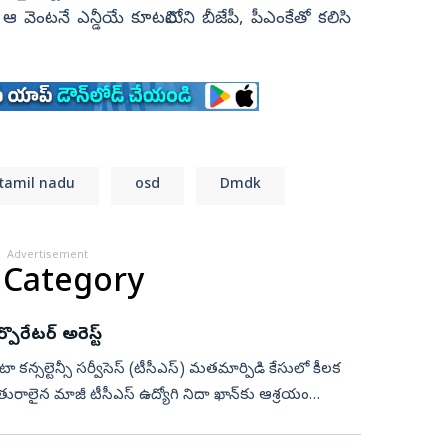
వెంటనే ఎన్డీయే కూటమిలోని బీజేపీ, పీఎంకేతో కలిసి
tamil nadu
osd
Dmdk
Advertisement
 Category
రేటర్‌ అరెస్ట్‌
 కన్సల్టెన్సీ సర్వీసెస్ (టీసీఎస్) మతమార్పిడి కేసులో కీలక
రాలైన మాజీ టీసీఎస్ ఉద్యోగి నిదా ఖాన్‌కు ఆశ్రయం