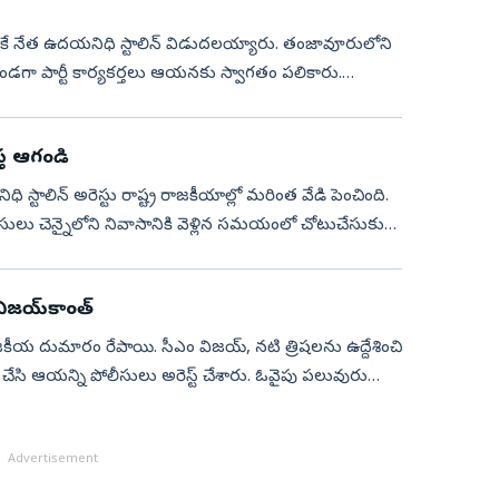
ఎంకే నేత ఉదయనిధి స్టాలిన్ విడుదలయ్యారు. తంజావూరులోని
తుండగా పార్టీ కార్యకర్తలు ఆయనకు స్వాగతం పలికారు.
్త ఆగండి
 స్టాలిన్‌ అరెస్టు రాష్ట్ర రాజకీయాల్లో మరింత వేడి పెంచింది.
ు చెన్నైలోని నివాసానికి వెళ్లిన సమయంలో చోటుచేసుకున్న
ిజయ్‌కాంత్‌
జకీయ దుమారం రేపాయి. సీఎం విజయ్‌, నటి త్రిషలను ఉద్దేశించి
ి ఆయన్ని పోలీసులు అరెస్ట్‌ చేశారు. ఓవైపు పలువురు
Advertisement