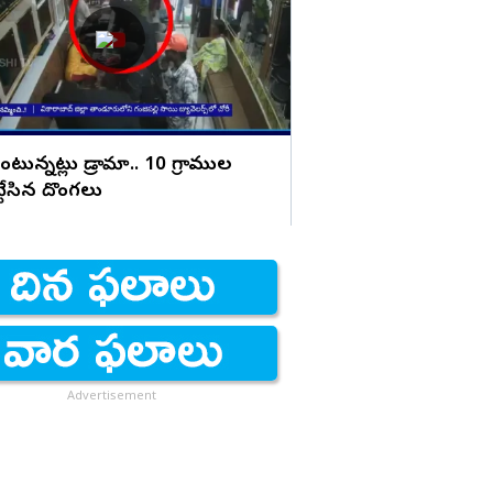
మాస్టర్ ప్లాన్
ొంటున్నట్లు డ్రామా.. 10 గ్రాముల
 కొట్టేసిన దొంగలు
Advertisement