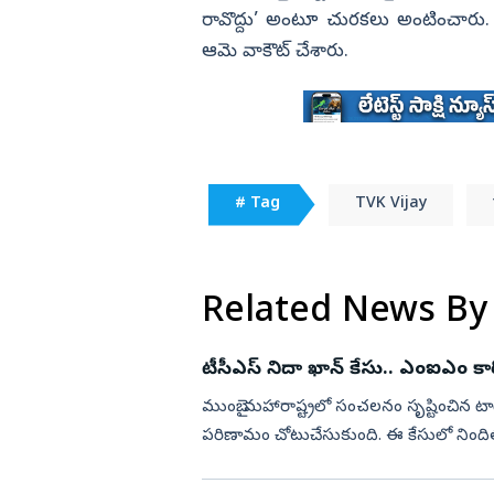
రావొద్దు’ అంటూ చురకలు అంటించారు. ఆ 
ఆమె వాకౌట్‌ చేశారు.
# Tag
TVK Vijay
Related News By
టీసీఎస్‌ నిదా ఖాన్‌ కేసు.. ఎంఐఎం కార్పొ
ముంబై: మహారాష్ట్రలో సంచలనం సృష్టించిన టాటా
పరిణామం చోటుచేసుకుంది. ఈ కేసులో నిందితు
కల్పించారనే ఆరో...