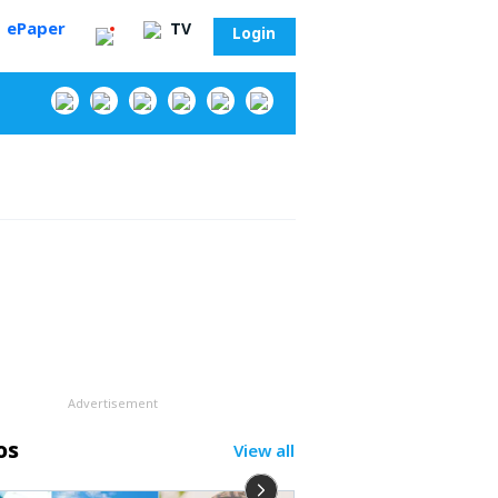
ePaper
TV
Login
‌
Advertisement
os
View all
సా?