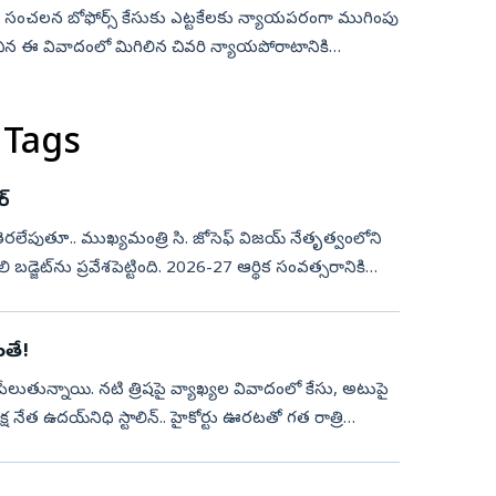
 సంచలన బోఫోర్స్‌ కేసుకు ఎట్టకేలకు న్యాయపరంగా ముగింపు
చిన ఈ వివాదంలో మిగిలిన చివరి న్యాయపోరాటానికి
 Tags
్‌
తెరలేపుతూ.. ముఖ్యమంత్రి సి. జోసెఫ్ విజయ్ నేతృత్వంలోని
డ్జెట్‌ను ప్రవేశపెట్టింది. 2026-27 ఆర్థిక సంవత్సరానికి
ంతే!
తున్నాయి. నటి త్రిషపై వ్యాఖ్యల వివాదంలో కేసు, అటుపై
ేత ఉదయ్‌నిధి స్టాలిన్‌.. హైకోర్టు ఊరటతో గత రాత్రి