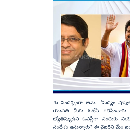
ఈ సందర్భంగా ఆమె.. ‘మద్యం షాపుల
యువత మీకు ఓటేసి గెలిపించారు. క
జ్యోతిష్యుడిని ఓఎస్డీగా ఎందుకు
సందేశం ఇస్తున్నారు? ఈ వైఖరిని మేం ఖం