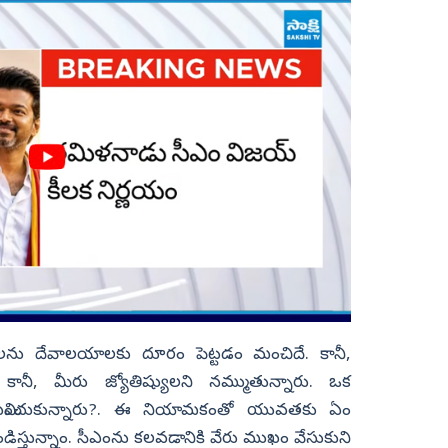
ను దేవాలయాలకు దూరం పెట్టడం మంచిదే. కానీ,
ానీ, మీరు జ్యోతిష్యులని నమ్ముతున్నారు. ఒక
 నియమించుకున్నారు?. ఈ నియామకంతో యువతకు ఏం
డిస్తున్నాం. సీఎంను కలవడానికి వేరు ముఖం వేసుకుని