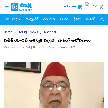
custom menu
Skip to main content
ePaper
TV
హోం
వార్తలు
ఆంధ్రప్రదేశ్
తెలంగాణ
సినిమా
క్రీడలు
బిజినెస్
ఫ్యామ
Breadcrumb
Home
Telugu-News
National
ప్రతీక్‌ యాదవ్‌ ఆకస్మిక మృతి : షాకింగ్‌ ఆరోపణలు
May 13 2026 7:36 PM
| Updated on
May 13 2026 8:11 PM