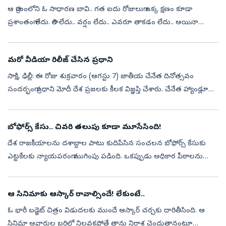
ఆ గ్రామంలోని ఓ సాధారణ బావి.. గత ఐదు రోజులుగా ఒక్క క్షణం కూడా
ప్రశాంతంగా లేదు. గాలి లేదు.. వర్షం లేదు.. ఎవరూ తాకడం లేదు.. అయినా
బావిలోని నీరు సముద్రంలా అలలు ఎగురేస్తూనే ఉంది. ఈ వింతను చూసిన
గ్రామస్థులు...
మరో వీడియా రిలీజ్ చేసిన ప్రధాని
సాక్షి, ఢిల్లీ: ఈ రోజు శుక్రవారం (ఆగస్టు 7) జాతీయ చేనేత దినోత్సవం
సందర్భంగా ప్రధాని మోదీ దేశ ప్రజలకు కీలక విజ్ఞప్తి చేశారు. చేనేత హ్యాండ్లూమ్
ఉత్పత్తులను కొనుగోలు చేసి, ఆ వీడియోలను చేనేత కార్మికులకు ...
బోఫోర్స్‌ కేసు.. చివరి తలుపు కూడా మూసేసింది!
దేశ రాజకీయాలను దశాబ్దాల పాటు కుదిపేసిన సంచలన బోఫోర్స్‌ కేసుకు
ఎట్టకేలకు న్యాయపరంగా ముగింపు పడింది. ఒకప్పుడు అధికార పీఠాలను
కదిలించిన ఈ వివాదంలో మిగిలిన చివరి న్యాయపోరాటానికి సుప్రీంకోర్టు
తెరదించింది....
ఆ సినిమాకు ఆస్కార్‌ రావాల్సిందే! లేకుంటే..
ఓ భారీ బడ్జెట్‌ చిత్రం విడుదలకు ముందే ఆస్కార్‌ చర్చకు దారితీసింది. ఆ
సినిమా అవార్డుల బరిలో నిలవకపోతే తాను నిరాశ చెందుతానంటూ