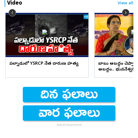
Video
View all
పల్నాడులో YSRCP నేత దారుణ హత్య
బాబు అబద్దం చెప్పాడు
అబద్దం.. భువనేశ్వరి 
కుమార్ యాదవ్ కౌంటర
Advertisement