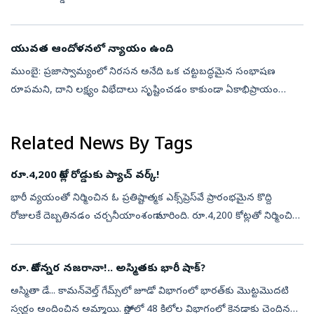
మహారాష్ట్ర ముఖ్యమంత్రి దేవేంద్ర ఫడ్నవీస్‌ చేసిన వ్యాఖ్యలు ఆసక్తి
రేపుతున్నాయ...
యువత ఆందోళనలో న్యాయం ఉంది
ముంబై: ప్రజాస్వామ్యంలో నిరసన అనేది ఒక చట్టబద్ధమైన సంభాషణ
రూపమని, దాని లక్ష్యం విభేదాలు సృష్టించడం కాకుండా ఏకాభిప్రాయం
సాధించడం కావాలని ఉండాలని రాష్ట్రీయ స్వయంసేవక్‌ సంఘ్‌(ఆర్‌ఎస్‌ఎస్‌)
సర్‌సంఘ్‌ చాలక్...
Related News By Tags
రూ.4,200 కోట్ల రోడ్డుకు ప్యాచ్‌ వర్క్‌!
భారీ వ్యయంతో నిర్మించిన ఓ ప్రతిష్టాత్మక ఎక్స్‌ప్రెస్‌వే ప్రారంభమైన కొద్ది
రోజులకే దెబ్బతినడం చర్చనీయాంశంగా మారింది. రూ.4,200 కోట్లతో నిర్మించిన
ఎక్స్‌ప్రెస్‌వేలో ప్రారంభించిన మూడు వారాలకే పలు ప్రాంతాల...
రూ. కోటిన్నర నజరానా!.. అస్మితకు భారీ షాక్‌?
అస్మితా డే... కామన్‌వెల్త్‌ గేమ్స్‌లో జూడో విభాగంలో భారత్‌కు మొట్టమొదటి
స్వర్ణం అందించిన అమ్మాయి. గ్లాస్గోలో 48 కిలోల విభాగంలో కెనడాకు చెందిన