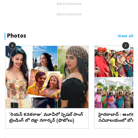
Advertisement
Advertisement
Photos
View all
'కొరియన్‌ కనకరాజు' మూవీలో స్పెషల్ సాంగ్
హైదరాబాద్ : అంగరం
ట్రెండింగ్ లో దక్షా నగార్కర్ (ఫొటోలు)
సచివాలయంలో బోనా
(ఫొటోలు)