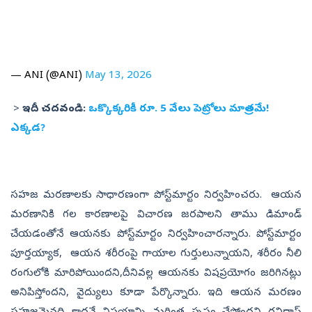
— ANI (@ANI)
May 13, 2026
>
ఇదీ చదవండి:
ఒక్కొక్కరికీ రూ. 5 వేలు పెట్రోలు మాత్రమే!
ఎక్కడ?
సహజ మరణాలకు సాధారణంగా పోస్ట్‌మార్టం నిర్వహించరు. ఆయన
మరణానికి గల కారణాలపై విచారణ జరపాలని తాము డిమాండ్
చేయడంతోనే ఆయనకు పోస్ట్‌మార్టం నిర్వహించారన్నారు. పోస్ట్‌మార్టం
పూర్తయ్యాక, ఆయన శరీరంపై గాయాల గుర్తులున్నాయని, శరీరం నీలి
రంగులోకి మారిపోయిందని,దీనివల్ల ఆయనకు విషప్రయోగం జరిగినట్లు
అనిపిస్తోందని, వైద్యులు కూడా పేర్కొన్నారు. ఇది ఆయన మరణం