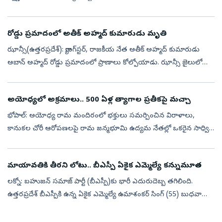
అంతర్జాతీయ చాంపియన్‌ హెడీ క్వాచ్‌ ను ఓడించి పసిడి పతకాన్ని...
రోడ్డు ప్రమాదంలో అతీక్ అహ్మద్‌ కుమారుడు మృతి
ఝాన్సీ(ఉత్తరప్రదేశ్‌): గ్యాంగ్‌స్టర్‌, రాజకీయ నేత అతీక్ అహ్మద్‌ కుమారుడు
అబాన్ అహ్మద్‌ రోడ్డు ప్రమాదంలో ప్రాణాలు కోల్పోయాడు. ఝాన్సీ జైలులో
ఉన్న తన అన్నయ్య అలీ అహ్మద్‌ను కలిసేందుకు కారులో వెళ్తుండగా ఈ ...
అయోధ్యలో అక్రమాలు.. 500 ఏళ్ల త్యాగాల ప్రతీకపై మచ్చా
భోపాల్‌: అయోధ్య రామ మందిరంలో భక్తులు సమర్పించిన విరాళాలు,
కానుకల చోరీ ఆరోపణలపై రామ జన్మభూమి ఉద్యమ నేతల్లో ఒకరైన సాధ్వి
రితంభర తీవ్ర ఆవేదన వ్యక్తం చేశారు. ఈ ఘటన అత్యంత
దురదృష్టకరమని, భక్తుల మనోభావాలను ...
మాయావతికి తీరని లోటు.. బీఎస్పీ ఏకైక ఎమ్మెల్యే కన్నుమూత
లక్నో: బహుజన్ సమాజ్ పార్టీ (బీఎస్పీ)కు భారీ ఎదురుదెబ్బ తగిలింది.
ఉత్తరప్రదేశ్ బీఎస్పీకి ఉన్న ఏకైక ఎమ్మెల్యే ఉమాశంకర్ సింగ్ (55) బుధవారం
రాత్రి కన్నుమూశారు. కొంతకాలంగా మెదడు కణితి (బ్రెయిన్ ట్యూమర్)తో ...