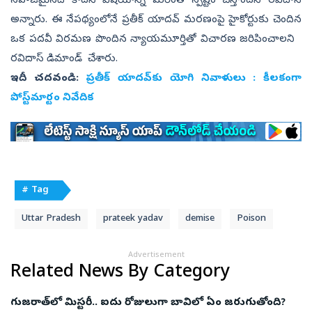
సహజమైనది కాదనే విషయాన్ని మరింత స్పష్టం చేస్తోందని రవిదాస్‌
అన్నారు. ఈ నేపథ్యంలోనే ప్రతీక్ యాదవ్ మరణంపై హైకోర్టుకు చెందిన
ఒక పదవీ విరమణ పొందిన న్యాయమూర్తితో విచారణ జరిపించాలని
రవిదాస్‌ డిమాండ్ చేశారు.
ఇదీ చదవండి:
ప్రతీక్‌ యాదవ్‌కు యోగి నివాళులు : కీలకంగా
పోస్ట్‌మార్టం నివేదిక
# Tag
Uttar Pradesh
prateek yadav
demise
Poison
Advertisement
Related News By Category
గుజరాత్‌లో మిస్టరీ.. ఐదు రోజులుగా బావిలో ఏం జరుగుతోంది?