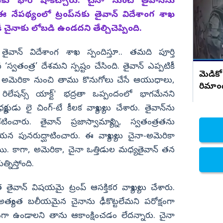
సంచలన నిజాలు..!
 భారీ షాకిచ్చారు. చైనా నుంచి తైవాన్‌ను
 నేపథ్యంలో ట్రంప్‌నకు తైవాన్ విదేశాంగ శాఖ
నిజామాబాద్
టికీ చైనాకు లోబడి ఉండదని తేల్చిచెప్పింది.
్యం
కామారెడ్డి
ి
రంగారెడ్డి
, తైవాన్ విదేశాంగ శాఖ స్పందిస్తూ.. తమది పూర్తి
వికారాబాద్
 ‘స్వతంత్ర’ దేశమని స్పష్టం చేసింది. తైవాన్ ఎప్పటికీ
మెడికో
ది. అమెరికా నుంచి తాము కొనుగోలు చేసే ఆయుధాలు,
వరంగల్
రిమాం
లేషన్స్ యాక్ట్' భద్రతా ఒప్పందంలో భాగమేనని
హన్మకొండ
క్షుడు లై చింగ్-టే కీలక వ్యాఖ్యలు చేశారు. తైవాన్‌ను
జనగాం
ంచారు. తైవాన్ ప్రజాస్వామ్యాన్ని, స్వతంత్రతను
జయశంకర్
 పునరుద్ఘాటించారు. ఈ వ్యాఖ్యలు చైనా-అమెరికా
యి. కాగా, అమెరికా, చైనా ఒత్తిడుల మధ్య తైవాన్ తన
మహబూబాబాద్
్నిస్తోంది.
ములుగు
వాన్‌ విషయమై ట్రంప్‌ ఆసక్తికర వ్యాఖ్యలు చేశారు.
అత్యంత బలీయమైన చైనాను ఢీకొట్టలేమని పరోక్షంగా
త్రంగా ఉండాలని తాను ఆకాంక్షించడం లేదన్నారు. చైనా