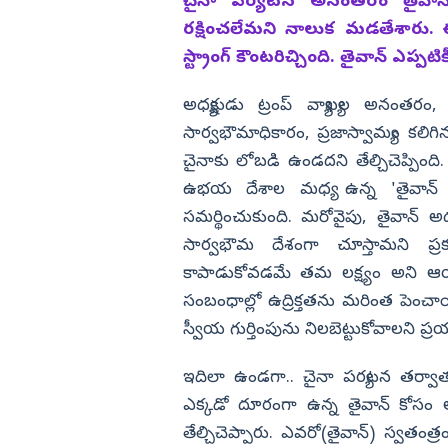
చైనా పర్యటన అనంతరం తైవాన్‌కు
రక్షించలేమని నాలుక మడతేశారు. ఈ
విజయనగరం
స్ట్రాంగ్‌ కౌంటరిచ్చింది. తైవాన్ ఎప్ప
పార్వతీపురం మన
పశ్చిమ గోదావర
అధ్యక్షుడు ట్రంప్‌ వ్యాఖ్యల అనంతరం
ఏలూరు
సార్వభౌమాధికారం, ప్రజాస్వామ్యం కలిగిన
చైనాకు లోబడి ఉండదని తేల్చిచెప్పిం
వైఎస్సార్
ఉభయ దేశాల మధ్య ఉన్న 'తైవాన్ రి
అన్నమయ్య
సమర్థించుకుంది. మరోవైపు, తైవాన్‌ అధ్య
సార్వభౌమ దేశంగా చూస్తామని ప్రకటి
కాపాడుకోవడమే తమ లక్ష్యం అని ఆయన
సంబంధాల్లో ఉద్రిక్తతను మరింత పెంచా
స్వీయ గుర్తింపును నిలబెట్టుకోవాలని ప్రయత
ఇదిలా ఉండగా.. చైనా పర్యటన తర్వాత తై
ఎక్కడో దూరంగా ఉన్న తైవాన్‌ కోసం 
తేల్చిచెప్పారు. ఎవరో(తైవాన్‌) స్వతం