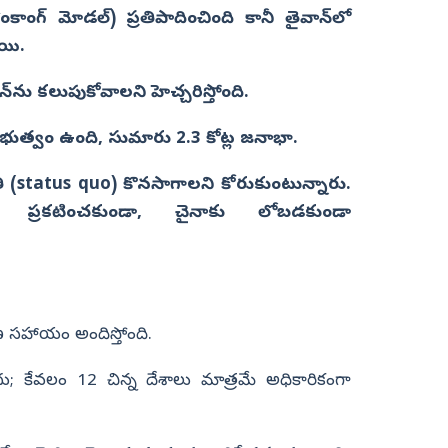
కాంగ్ మోడల్) ప్రతిపాదించింది కానీ తైవాన్‌లో
ాయి.
ను కలుపుకోవాలని హెచ్చరిస్తోంది.
ప్రభుత్వం ఉంది, సుమారు 2.3 కోట్ల జనాభా.
థితి (status quo) కొనసాగాలని కోరుకుంటున్నారు.
త ప్రకటించకుండా, చైనాకు లోబడకుండా
ణ సహాయం అందిస్తోంది.
లేదు; కేవలం 12 చిన్న దేశాలు మాత్రమే అధికారికంగా