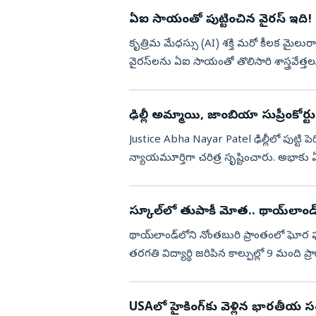
ఏఐ సాయంతో పుట్టించిన వైరస్‌ ఇది!
కృత్రిమ మేధస్సు (AI) శక్తి మరో కీలక మైలురా
వైరస్‌లను ఏఐ సాయంతో తొలిసారి శాస్త్రవే
ముందడుగుగా భావిస్త...
ఢిల్లీ అమ్మాయి, జాంబియా సు
Justice Abha Nayar Patel ఢిల్లీలో పుట్టి 
న్యాయమూర్తిగా చరిత్ర సృష్టించారు. అభా
జాంబియాకు వెళ్లింది.అంత...
స్కూల్‌లో తుపాకీ మోత.. థాయ్‌లాం
థాయ్‌లాండ్‌లోని నోంతబురి ప్రాంతంలో ఘోర 
తరగతి విద్యార్థి జరిపిన కాల్పుల్లో 9 మంద
మృతుల్లో ముగ్గురు...
USAలో హైకింగ్‌కు వెళ్లిన భారతీయ సం