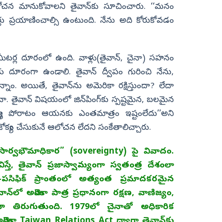
ఆలోచన మానుకోవాలని తైవాన్‌కు సూచించారు. ‘‘మనం
లు ప్రయాణించాల్సి ఉంటుంది. నేను అది కోరుకోవడం
ోమీటర్ల దూరంలో ఉంది. వాళ్లు(తైవాన్, చైనా) సహనం
కు దూరంగా ఉండాలి. తైవాన్‌ ద్వీపం గురించి నేను,
్నాం. అయితే, తైవాన్‌ను అమెరికా రక్షిస్తుందా? లేదా
చా. తైవాన్‌ విషయంలో జిన్‌పింగ్‌కు స్పష్టమైన, బలమైన
ంత్య్ర పోరాటం ఆయనకు ఎంతమాత్రం ఇష్టంలేదు’’అని
జోక్యం చేసుకునే ఆలోచన లేదని సంకేతాలిచ్చారు.
సార్వభౌమాధికార” (sovereignty) పై వివాదం.
విస్తే, తైవాన్ ప్రజాస్వామ్యంగా స్వతంత్ర దేశంలా
ా-పసిఫిక్ ప్రాంతంలో అత్యంత ప్రమాదకరమైన
‌లో అమెరికా పాత్ర ప్రధానంగా రక్షణ, వాణిజ్యం,
 తిరుగుతుంది. 1979లో చైనాతో అధికారిక
ెరికా Taiwan Relations Act ద్వారా తైవాన్‌కు