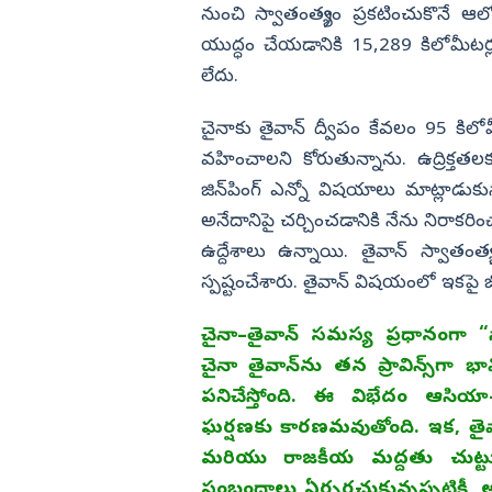
నుంచి స్వాతంత్య్రం ప్రకటించుకొనే 
యుద్ధం చేయడానికి 15,289 కిలోమీటర్
లేదు.
చైనాకు తైవాన్‌ ద్వీపం కేవలం 95 కిల
వహించాలని కోరుతున్నాను. ఉద్రిక్తతల
జిన్‌పింగ్‌ ఎన్నో విషయాలు మాట్లాడుకున
అనేదానిపై చర్చించడానికి నేను నిరాకరిం
ఉద్దేశాలు ఉన్నాయి. తైవాన్‌ స్వాత
స్పష్టంచేశారు. తైవాన్‌ విషయంలో ఇకపై 
చైనా–తైవాన్ సమస్య ప్రధానంగా “
చైనా తైవాన్‌ను తన ప్రావిన్స్‌గా భా
పనిచేస్తోంది. ఈ విభేదం ఆసియ
ఘర్షణకు కారణమవుతోంది. ఇక, తైవాన్
మరియు రాజకీయ మద్దతు చుట్టూ
సంబంధాలు ఏర్పరచుకున్నప్పటికీ, అమ