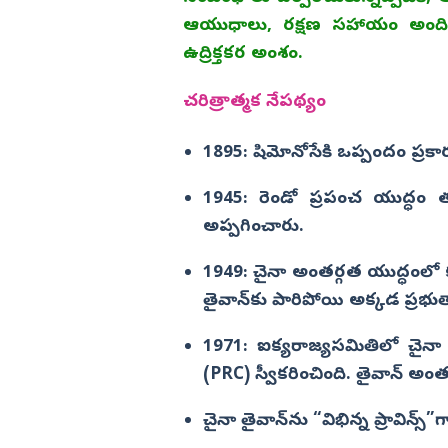
ఆయుధాలు, రక్షణ సహాయం అందిస్తో
ఉద్రిక్తకర అంశం.
చరిత్రాత్మక నేపథ్యం
1895: షిమోనోసేకి ఒప్పందం ప్రకా
1945: రెండో ప్రపంచ యుద్ధం తర
అప్పగించారు.
1949: చైనా అంతర్గత యుద్ధంలో 
తైవాన్‌కు పారిపోయి అక్కడ ప్రభుత్
1971: ఐక్యరాజ్యసమితిలో చైనా స్థా
(PRC) స్వీకరించింది. తైవాన్ అం
చైనా తైవాన్‌ను “విభిన్న ప్రావిన్స్”గ