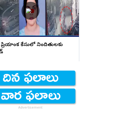
హెచ్చరిక
 ప్రియాంక కేసులో నిందితులకు
డ్
Advertisement