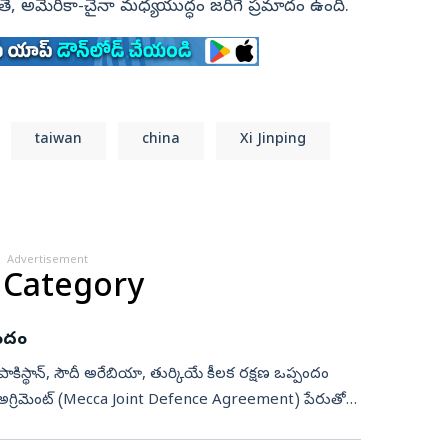
గితే, అమెరికా-చైనా మధ్య యుద్ధం జరిగే ప్రమాదం ఉంది.
taiwan
china
Xi Jinping
Advertisement
 Category
పందం
ిస్థాన్, సౌదీ అరేబియా, తుర్కియే కీలక రక్షణ ఒప్పందం