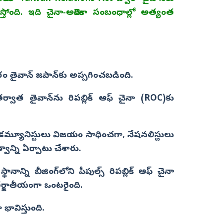
ంది. ఇది చైనా-అమెరికా సంబంధాల్లో అత్యంత
రం తైవాన్ జపాన్‌కు అప్పగించబడింది.
్వాత తైవాన్‌ను రిపబ్లిక్ ఆఫ్ చైనా (ROC)కు
కమ్యూనిస్టులు విజయం సాధించగా, నేషనలిస్టులు
వాన్ని ఏర్పాటు చేశారు.
నాన్ని బీజింగ్‌లోని పీపుల్స్ రిపబ్లిక్ ఆఫ్ చైనా
తర్జాతీయంగా ఒంటరైంది.
ా భావిస్తుంది.