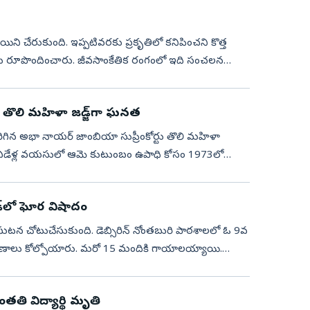
యిని చేరుకుంది. ఇప్పటివరకు ప్రకృతిలో కనిపించని కొత్త
త్తలు రూపొందించారు. జీవసాంకేతిక రంగంలో ఇది సంచలన
ప్రీంకోర్టు తొలి మహిళా జడ్జ్‌గా ఘనత
పెరిగిన అభా నాయర్‌ జాంబియా సుప్రీంకోర్టు తొలి మహిళా
కు ఏడేళ్ల వయసులో ఆమె కుటుంబం ఉపాధి కోసం 1973లో
డ్‌లో ఘోర విషాదం
ఘటన చోటుచేసుకుంది. డెబ్సిరిన్‌ నోంతబురి పాఠశాలలో ఓ 9వ
ి ప్రాణాలు కోల్పోయారు. మరో 15 మందికి గాయాలయ్యాయి.
తతి విద్యార్థి మృతి