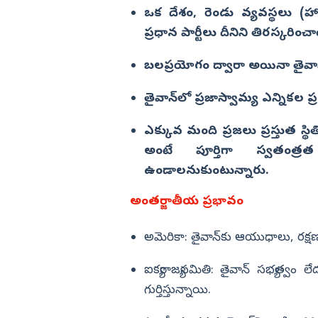
ఒక దేశం, రెండు వ్యవస్థలు (హాం
ప్రధాన పార్టీలు దీనిని తిరస్కరించ
బలప్రయోగం ద్వారా అయినా తైవాన్‌
తైవాన్‌లో ప్రజాస్వామ్య ఎన్నికల 
ఎక్కువ మంది ప్రజలు ప్రస్తుత స్
అంటే పూర్తిగా స్వతంత్ర
ఉండాలనుకుంటున్నారు.
అంతర్జాతీయ ప్రభావం
అమెరికా: తైవాన్‌కు ఆయుధాలు, రక్ష
ఐక్యరాజ్యసమితి: తైవాన్ సభ్యత్వం 
గుర్తిస్తున్నాయి.