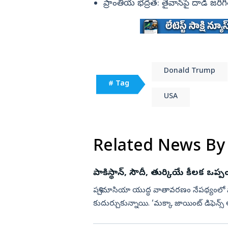
ప్రాంతీయ భద్రత: తైవాన్‌పై దాడి జరి
Donald Trump
# Tag
USA
Related News By
పాకిస్థాన్‌, సౌదీ, తుర్కియే కీలక ఒప్
పశ్చిమాసియా యుద్ధ వాతావరణం నేపథ్యంలో పాక
కుదుర్చుకున్నాయి. ‘మక్కా జాయింట్‌ డిఫెన్స్‌ అగ్రిమెంట్‌ (Mecca Joint Defence Agreement) పేరుతో
త్రైపాక్షిక ఒ...