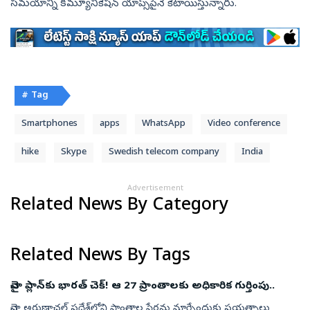
సమయాన్ని కమ్యూనికేషన్ యాప్స్‌పైనే కేటాయిస్తున్నారు.
# Tag
Smartphones
apps
WhatsApp
Video conference
hike
Skype
Swedish telecom company
India
Advertisement
Related News By Category
Related News By Tags
చైనా ప్లాన్‌కు భారత్‌ చెక్‌! ఆ 27 ప్రాంతాలకు అధికారిక గుర్తింపు..
చైనా అరుణాచల్ ప్రదేశ్‌లోని ప్రాంతాల పేర్లను మార్చేందుకు ప్రయత్నాలు