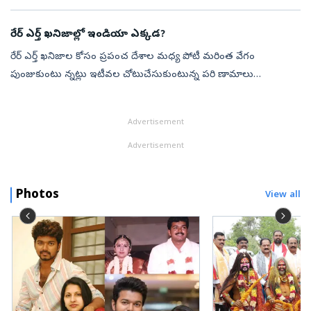
ఆశ్రయం పొందిన బంగ్లాదేశ్‌ మాజీ ప్రధాని షేక్‌ హసీనా సరిగ్గా ఆ తేదీ...
రేర్‌ ఎర్త్‌ ఖనిజాల్లో ఇండియా ఎక్కడ?
రేర్‌ ఎర్త్‌ ఖనిజాల కోసం ప్రపంచ దేశాల మధ్య పోటీ మరింత వేగం
పుంజుకుంటు న్నట్లు ఇటీవల చోటుచేసుకుంటున్న పరి ణామాలు
సూచిస్తున్నాయి. ఇప్పటివరకు ఈ రంగంలో దాదాపు గుత్తాధిపత్యం
చలాయించిన చైనాపై ఆధారపడటాన్ని త...
Advertisement
Advertisement
Photos
View all