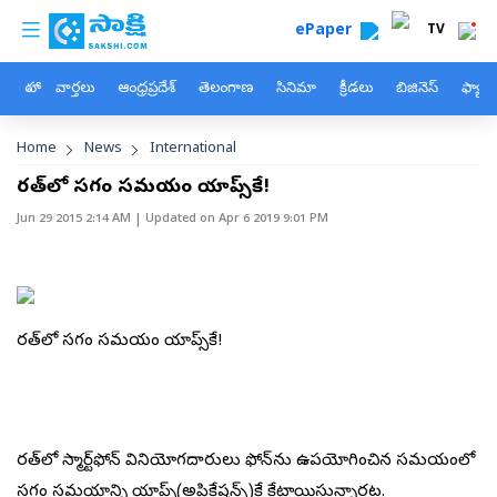
custom menu
Skip to main content
ePaper
TV
హోం
వార్తలు
ఆంధ్రప్రదేశ్
తెలంగాణ
సినిమా
క్రీడలు
బిజినెస్
ఫ్యామ
Breadcrumb
Home
News
International
భారత్‌లో సగం సమయం యాప్స్‌కే!
Jun 29 2015 2:14 AM
| Updated on
Apr 6 2019 9:01 PM
భారత్‌లో సగం సమయం యాప్స్‌కే!
భారత్‌లో స్మార్ట్‌ఫోన్ వినియోగదారులు ఫోన్‌ను ఉపయోగించిన సమయంలో
సగం సమయాన్ని యాప్స్(అప్లికేషన్స్)కే కేటాయిస్తున్నారట.