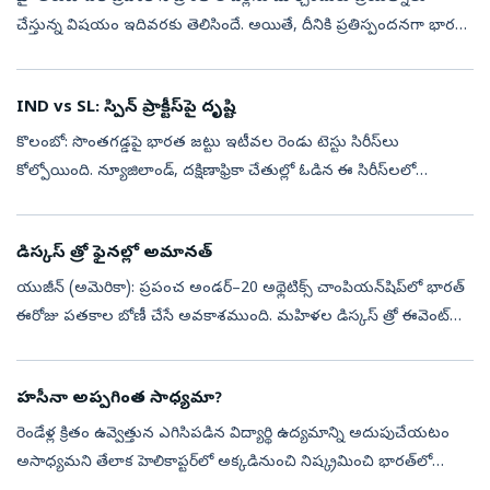
చేస్తున్న విషయం ఇదివరకు తెలిసిందే. అయితే, దీనికి ప్రతిస్పందనగా భారత్‌
ఆ రాష్ట్రంలోని 27 కీలక ప్రాంతాలు, భౌగోళిక ప్రదేశాలను సర్వే ఆఫ్ ...
IND vs SL: స్పిన్‌ ప్రాక్టీస్‌పై దృష్టి
కొలంబో: సొంతగడ్డపై భారత జట్టు ఇటీవల రెండు టెస్టు సిరీస్‌లు
కోల్పోయింది. న్యూజిలాండ్, దక్షిణాఫ్రికా చేతుల్లో ఓడిన ఈ సిరీస్‌లలో
అనూహ్యంగా ప్రత్యర్థి స్పిన్నర్లు మనపై ఆధిపత్యం ప్రదర్శించారు. స్పిన్‌ బౌలి...
డిస్కస్‌ త్రో ఫైనల్లో అమానత్‌
యుజీన్‌ (అమెరికా): ప్రపంచ అండర్‌–20 అథ్లెటిక్స్‌ చాంపియన్‌షిప్‌లో భారత్‌
ఈరోజు పతకాల బోణీ చేసే అవకాశముంది. మహిళల డిస్కస్‌ త్రో ఈవెంట్‌లో
అమానత్‌ కంబోజ్‌... పురుషుల జావెలిన్‌ త్రోలో ఆశిష్‌ యాదవ్, ధరణీధ...
హసీనా అప్పగింత సాధ్యమా?
రెండేళ్ల క్రితం ఉవ్వెత్తున ఎగిసిపడిన విద్యార్థి ఉద్యమాన్ని అదుపుచేయటం
అసాధ్యమని తేలాక హెలికాప్టర్‌లో అక్కడినుంచి నిష్క్రమించి భారత్‌లో