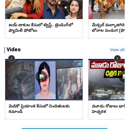
విజయ్ విడాకుల కేసులో ట్విస్ట్.. ట్రెండింగ్‌లో
మేడ్చల్ మల్కాజిగిరి జిల్
ఫ్యామిలీ ఫోటోలు
బోనాల పండుగ (ఫొటో
Video
View all
మెడికో ప్రియాంక కేసులో నిందితులకు
మూడు రోజులు భారీ వ
రిమాండ్
హెచ్చరిక