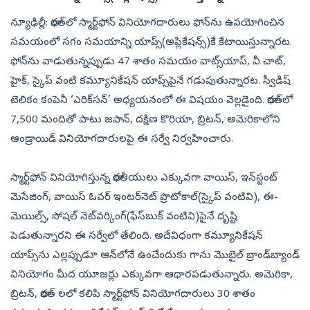
న్యూఢిల్లీ: భారత్‌లో స్మార్ట్‌ఫోన్ వినియోగదారులు ఫోన్‌ను ఉపయోగించిన
సమయంలో సగం సమయాన్ని యాప్స్(అప్లికేషన్స్)కే కేటాయిస్తున్నారట.
ఫోన్‌ను వాడుతున్నప్పుడు 47 శాతం సమయం వాట్స్‌యాప్, వీ చాట్,
హైక్, స్కైప్ వంటి కమ్యూనికేషన్ యాప్స్‌పైనే గడుపుతున్నారట. స్వీడిష్
టెలికం కంపెనీ ‘ఎరిక్‌సన్’ అధ్యయనంలో ఈ విషయం వెల్లడైంది. భారత్‌లో
7,500 మందితో పాటు జపాన్, దక్షిణ కొరియా, బ్రిటన్, అమెరికాలోని
ఆండ్రాయిడ్ వినియోగదారులపై ఈ సర్వే నిర్వహించారు.
స్మార్ట్‌ఫోన్ వినియోగిస్తున్న భారతీయులు ఎక్కువగా వాయిస్, ఇన్‌స్టంట్
మెసేజింగ్, వాయిస్ ఓవర్ ఇంటర్‌నెట్ ప్రొటోకాల్(స్కైప్ వంటివి), ఈ-
మెయిల్స్, సోషల్ నెట్‌వర్కింగ్(ఫేస్‌బుక్ వంటివి)పైనే దృష్టి
పెడుతున్నారని ఈ సర్వేలో తేలింది. అదేవిధంగా కమ్యూనికేషన్
యాప్స్‌ను ఎల్లప్పుడూ ఆన్‌లోనే ఉంచేందుకు గాను మొబైల్ బ్రాండ్‌బ్యాండ్
వినియోగం మీద యూజర్లు ఎక్కువగా ఆధారపడుతున్నారు. అమెరికా,
బ్రిటన్, భారత్ లలో కలిపి స్మార్ట్‌ఫోన్ వినియోగదారులు 30 శాతం