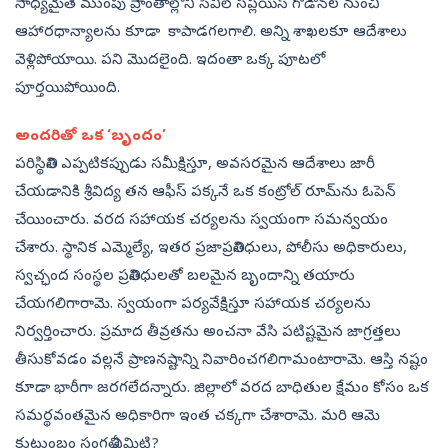
సాధ్యమైతే ముంపు ప్రాంతాల్లోని సివిల్‌ సప్లయిస్‌ గోడౌన్‌ల నుంచి
ఆహారధాన్యాలను కూడా కాపాడగలగాలి. అన్ని శాఖలకూ ఆదేశాలు
వెళ్లిపోయాయి. పని మొదలైంది. ఇదంతా ఒక్క పూటలో
పూర్తయిపోయింది.
అందరితో ఒక ‘బృందం’
పరిస్థితిని ఎప్పటికప్పుడు సమీక్షిస్తూ, అవసరమైన ఆదేశాలు జారీ
చేయడానికి శ్రీవిద్య తన ఆఫీస్‌ పక్కనే ఒక కంట్రోల్‌ రూమ్‌ను ఓపెన్‌
చేయించారు. వరద సహాయక చర్యలను స్వయంగా సమన్వయం
చేశారు. స్థానిక ఎమ్మెల్యే, ఇతర ప్రజాప్రతినిధులు, పోలీసు అధికారులు,
స్వచ్ఛంద సంస్థల ప్రతినిధులతో బలమైన బృందాన్ని తయారు
చేయగలిగారామె. స్వయంగా పర్యవేక్షిస్తూ సహాయక చర్యలను
నిర్వర్తించారు. ప్రమాద తీవ్రతను అంచనా వేసి పటిష్టమైన జాగ్రత్తలు
తీసుకోవడం వల్లనే ప్రాణనష్టాన్ని నివారించగలిగామంటారామె. ఆస్తి నష్టం
కూడా భారీగా జరగలేదన్నారు. జిల్లాలో వరద బాధితుల క్షేమం కోసం ఒక
సమర్థవంతమైన అధికారిగా ఇంత చక్కగా చేశారామె. మరి ఆమె
కుటుంబం సంగతి ఏమిటి?