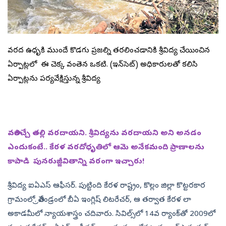
వరద ఉధృతికి ముందే కొడగు ప్రజల్ని తరలించడానికి శ్రీవిద్య చేయించిన
ఏర్పాట్లలో ఈ చెక్క వంతెన ఒకటి. (ఇన్‌సెట్‌) అధికారులతో కలిసి
ఏర్పాట్లను పర్యవేక్షిస్తున్న శ్రీవిద్య
వరాలిచ్చే తల్లి వరదాయని. శ్రీవిద్యను వరదాయని అని అనడం
ఎందుకంటే.. కేరళ వరదోధృతిలో ఆమె అనేకమంది ప్రాణాలను
కాపాడి పునరుజ్జీవితాన్ని వరంగా ఇచ్చారు!
శ్రీవిద్య ఐఏఎస్‌ ఆఫీసర్‌. పుట్టింది కేరళ రాష్ట్రం, కొల్లం జిల్లా కొట్టరకార
గ్రామంలో. త్రివేండ్రంలో బీఏ ఇంగ్లిష్‌ లిటరేచర్, ఆ తర్వాత కేరళ లా
అకాడమీలో న్యాయశాస్త్రం చదివారు. సివిల్స్‌లో 14వ ర్యాంక్‌తో 2009లో