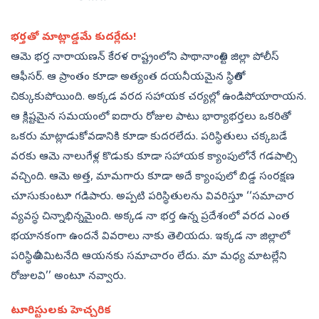
భర్తతో మాట్లాడ్డమే కుదర్లేదు!
ఆమె భర్త నారాయణన్‌ కేరళ రాష్ట్రంలోని పాథానాంతిట్ట జిల్లా పోలీస్‌
ఆఫీసర్‌. ఆ ప్రాంతం కూడా అత్యంత దయనీయమైన స్థితిలో
చిక్కుకుపోయింది. అక్కడ వరద సహాయక చర్యల్లో ఉండిపోయారాయన.
ఆ క్లిష్టమైన సమయంలో ఐదారు రోజుల పాటు భార్యాభర్తలు ఒకరితో
ఒకరు మాట్లాడుకోవడానికి కూడా కుదరలేదు. పరిస్థితులు చక్కబడే
వరకు ఆమె నాలుగేళ్ల కొడుకు కూడా సహాయక క్యాంపులోనే గడపాల్సి
వచ్చింది. ఆమె అత్త, మామగారు కూడా అదే క్యాంపులో బిడ్డ సంరక్షణ
చూసుకుంటూ గడిపారు. అప్పటి పరిస్థితులను వివరిస్తూ ‘‘సమాచార
వ్యవస్థ చిన్నాభిన్నమైంది. అక్కడ నా భర్త ఉన్న ప్రదేశంలో వరద ఎంత
భయానకంగా ఉందనే వివరాలు నాకు తెలియదు. ఇక్కడ నా జిల్లాలో
పరిస్థితి ఏమిటనేది ఆయనకు సమాచారం లేదు. మా మధ్య మాటల్లేని
రోజులవి’’ అంటూ నవ్వారు.
టూరిస్టులకు హెచ్చరిక