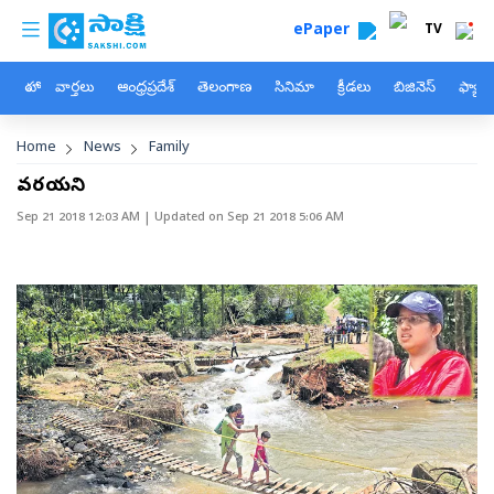
custom menu
Skip to main content
ePaper
TV
హోం
వార్తలు
ఆంధ్రప్రదేశ్
తెలంగాణ
సినిమా
క్రీడలు
బిజినెస్
ఫ్యామ
Breadcrumb
Home
News
Family
వరదాయని
Sep 21 2018 12:03 AM
| Updated on
Sep 21 2018 5:06 AM