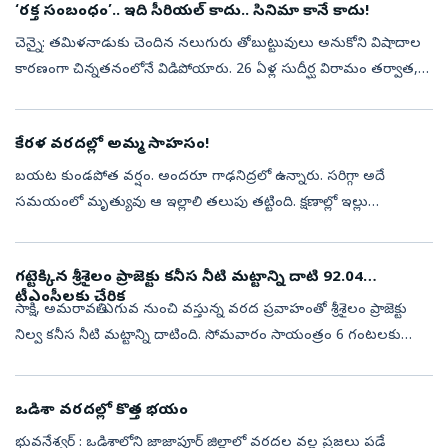
‘రక్త సంబంధం’.. ఇది సీరియల్‌ కాదు.. సినిమా కానే కాదు!
చెన్నై: తమిళనాడుకు చెందిన నలుగురు తోబుట్టువులు అనుకోని విషాదాల
కారణంగా చిన్నతనంలోనే విడిపోయారు. 26 ఏళ్ల సుదీర్ఘ విరామం తర్వాత,
ఒక పెళ్లి ఫొటో సాయంతో మళ్లీ ఒక్కటయ్యారు. కేరళలోని ఆశ్రయ్ చిల్డ్రన్స్
హోమ్...
కేరళ వరదల్లో అమ్మ సాహసం!
బయట కుండపోత వర్షం. అందరూ గాఢనిద్రలో ఉన్నారు. సరిగ్గా అదే
సమయంలో మృత్యువు ఆ ఇల్లాలి తలుపు తట్టింది. క్షణాల్లో ఇల్లు
కూలిపోతోంది. ఆమె తల పగిలి రక్తం కారుతోంది. కానీ, ఆమెలో ఎక్కడ లేని
బలం వచ్చింది. నొప్ప...
గట్టెక్కిన శ్రీశైలం ప్రాజెక్టు కనీస నీటి మట్టాన్ని దాటి 92.04
టీఎంసీలకు చేరిక
సాక్షి, అమరావతి: ఎగువ నుంచి వస్తున్న వరద ప్రవాహంతో శ్రీశైలం ప్రాజెక్టు
నిల్వ కనీస నీటి మట్టాన్ని దాటింది. సోమవారం సాయంత్రం 6 గంటలకు
1,49,917 క్యూసెక్కులు చేరగా, నీటి నిల్వ 855.1 అడుగులలో 92.04
టీఎంసీల...
ఒడిశా వరదల్లో కొత్త భయం
భువనేశ్వర్ : ఒడిశాలోని జాజాపూర్‌ జిల్లాలో వరదల వల్ల ప్రజలు పడే