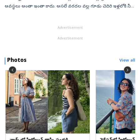
అవస్థలు అంతా ఇంతా కాదు. అసలే వరదల వల్ల గూడు చెదిరి ఇళ్లలోకి నీరు
చేరి తీవ్ర అవస్థలు ఎదుర్కొంటున్న ప్రజలకు ఇప్పుడు పాములతో సరికొత్త
సమస్య ...
Advertisement
Advertisement
Photos
View all