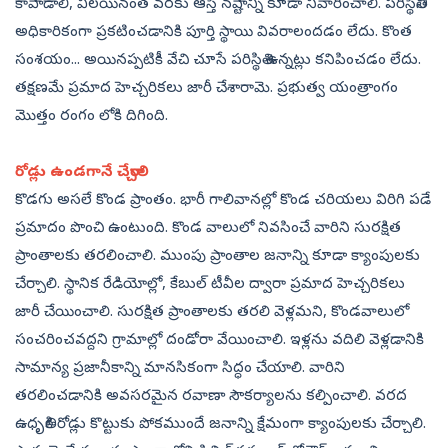
కాపాడాలి, వీలయినంత వరకు ఆస్తి నష్టాన్ని కూడా నివారించాలి. పరిస్థితిని
అధికారికంగా ప్రకటించడానికి పూర్తి స్థాయి వివరాలందడం లేదు. కొంత
సంశయం... అయినప్పటికీ వేచి చూసే పరిస్థితి ఉన్నట్లు కనిపించడం లేదు.
తక్షణమే ప్రమాద హెచ్చరికలు జారీ చేశారామె. ప్రభుత్వ యంత్రాంగం
మొత్తం రంగం లోకి దిగింది.
రోడ్లు ఉండగానే చేర్చాలి
కొడగు అసలే కొండ ప్రాంతం. భారీ గాలివానల్లో కొండ చరియలు విరిగి పడే
ప్రమాదం పొంచి ఉంటుంది. కొండ వాలులో నివసించే వారిని సురక్షిత
ప్రాంతాలకు తరలించాలి. ముంపు ప్రాంతాల జనాన్ని కూడా క్యాంపులకు
చేర్చాలి. స్థానిక రేడియోల్లో, కేబుల్‌ టీవీల ద్వారా ప్రమాద హెచ్చరికలు
జారీ చేయించాలి. సురక్షిత ప్రాంతాలకు తరలి వెళ్లమని, కొండవాలులో
సంచరించవద్దని గ్రామాల్లో దండోరా వేయించాలి. ఇళ్లను వదిలి వెళ్లడానికి
సామాన్య ప్రజానీకాన్ని మానసికంగా సిద్ధం చేయాలి. వారిని
తరలించడానికి అవసరమైన రవాణా సౌకర్యాలను కల్పించాలి. వరద
ఉధృతికి రోడ్లు కొట్టుకు పోకముందే జనాన్ని క్షేమంగా క్యాంపులకు చేర్చాలి.