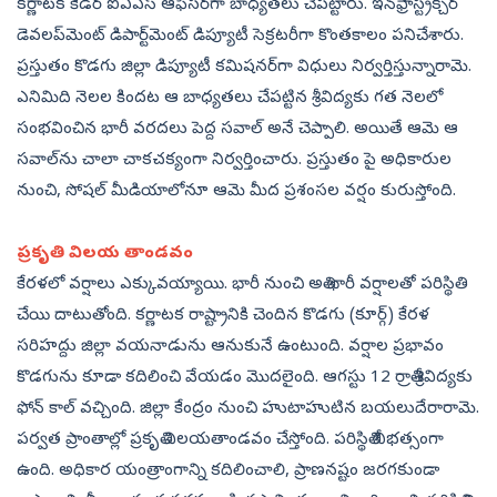
కర్ణాటక కేడర్‌ ఐఏఎస్‌ ఆఫీసర్‌గా బాధ్యతలు చేపట్టారు. ఇన్‌ఫ్రాస్ట్రక్చర్‌
డెవలప్‌మెంట్‌ డిపార్ట్‌మెంట్‌ డిప్యూటీ సెక్రటరీగా కొంతకాలం పనిచేశారు.
ప్రస్తుతం కొడగు జిల్లా డిప్యూటీ కమిషనర్‌గా విధులు నిర్వర్తిస్తున్నారామె.
ఎనిమిది నెలల కిందట ఆ బాధ్యతలు చేపట్టిన శ్రీవిద్యకు గత నెలలో
సంభవించిన భారీ వరదలు పెద్ద సవాల్‌ అనే చెప్పాలి. అయితే ఆమె ఆ
సవాల్‌ను చాలా చాకచక్యంగా నిర్వర్తించారు. ప్రస్తుతం పై అధికారుల
నుంచి, సోషల్‌ మీడియాలోనూ ఆమె మీద ప్రశంసల వర్షం కురుస్తోంది.
ప్రకృతి విలయ తాండవం
కేరళలో వర్షాలు ఎక్కువయ్యాయి. భారీ నుంచి అతి భారీ వర్షాలతో పరిస్థితి
చేయి దాటుతోంది. కర్ణాటక రాష్ట్రానికి చెందిన కొడగు (కూర్గ్‌) కేరళ
సరిహద్దు జిల్లా వయనాడును ఆనుకునే ఉంటుంది. వర్షాల ప్రభావం
కొడగును కూడా కదిలించి వేయడం మొదలైంది. ఆగస్టు 12 రాత్రి శ్రీవిద్యకు
ఫోన్‌ కాల్‌ వచ్చింది. జిల్లా కేంద్రం నుంచి హుటాహుటిన బయలుదేరారామె.
పర్వత ప్రాంతాల్లో ప్రకృతి విలయతాండవం చేస్తోంది. పరిస్థితి బీభత్సంగా
ఉంది. అధికార యంత్రాంగాన్ని కదిలించాలి, ప్రాణనష్టం జరగకుండా