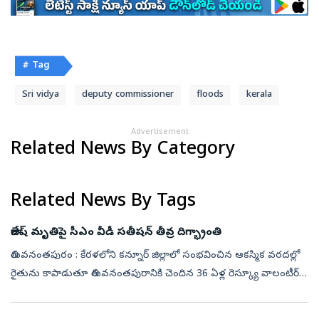
# Tag
Sri vidya
deputy commissioner
floods
kerala
Advertisement
Related News By Category
Related News By Tags
రాజేష్‌ మృతిపై సీఎం వీడీ సతీషన్ తీవ్ర దిగ్భ్రాంతి
తిరువనంతపురం : కేరళలోని కన్నూర్ జిల్లాలో సంభవించిన ఆకస్మిక వరదల్లో
రైతును కాపాడుతూ తిరువనంతపురానికి చెందిన 36 ఏళ్ల రెస్క్యూ వాలంటీర్
ఆర్.రాజేష్ వీరమరణం పొందారు. తాను కాపాడిన రైతు మునిగిపోతుండటం
గమనించ...