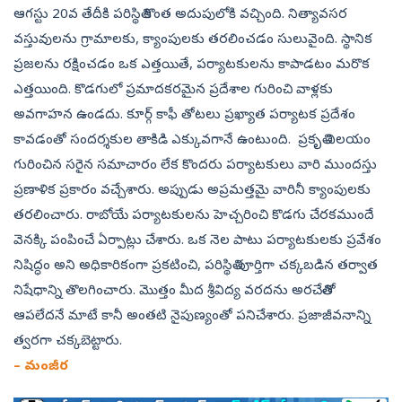
ఆగస్టు 20వ తేదీకి పరిస్థితి కొంత అదుపులోకి వచ్చింది. నిత్యావసర
వస్తువులను గ్రామాలకు, క్యాంపులకు తరలించడం సులువైంది. స్థానిక
ప్రజలను రక్షించడం ఒక ఎత్తయితే, పర్యాటకులను కాపాడటం మరొక
ఎత్తయింది. కొడగులో ప్రమాదకరమైన ప్రదేశాల గురించి వాళ్లకు
అవగాహన ఉండదు. కూర్గ్‌ కాఫీ తోటలు ప్రఖ్యాత పర్యాటక ప్రదేశం
కావడంతో సందర్శకుల తాకిడి ఎక్కువగానే ఉంటుంది. ప్రకృతి విలయం
గురించిన సరైన సమాచారం లేక కొందరు పర్యాటకులు వారి ముందస్తు
ప్రణాళిక ప్రకారం వచ్చేశారు. అప్పుడు అప్రమత్తమై వారినీ క్యాంపులకు
తరలించారు. రాబోయే పర్యాటకులను హెచ్చరించి కొడగు చేరకముందే
వెనక్కి పంపించే ఏర్పాట్లు చేశారు. ఒక నెల పాటు పర్యాటకులకు ప్రవేశం
నిషిద్ధం అని అధికారికంగా ప్రకటించి, పరిస్థితి పూర్తిగా చక్కబడిన తర్వాత
నిషేధాన్ని తొలగించారు. మొత్తం మీద శ్రీవిద్య వరదను అరచేతితో
ఆపలేదనే మాటే కానీ అంతటి నైపుణ్యంతో పనిచేశారు. ప్రజాజీవనాన్ని
త్వరగా చక్కబెట్టారు.
– మంజీర