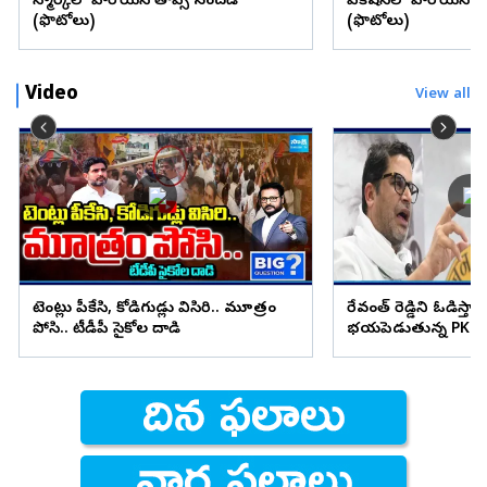
డెన్మార్క్‌లో హీరోయిన్ తాప్సీ సందడి
వెకేషన్‌లో హీరోయిన్ శ్రద్
(ఫొటోలు)
(ఫొటోలు)
Video
View all
టెంట్లు పీకేసి, కోడిగుడ్లు విసిరి.. మూత్రం
రేవంత్ రెడ్డిని ఓడిస్తా..
పోసి.. టీడీపీ సైకోల దాడి
భయపెడుతున్న PK కామ