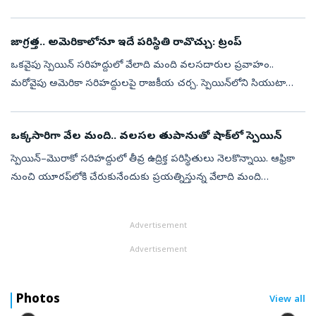
దాదాపుగా తమ ఇళ్లకు తిరిగి వెళ్ళిపోయారు. ఐరోపాకు చేరుకోవడానికి
ప్రయత్నించే వలస...
జాగ్రత్త.. అమెరికాలోనూ ఇదే పరిస్థితి రావొచ్చు: ట్రంప్‌
ఒకవైపు స్పెయిన్‌ సరిహద్దులో వేలాది మంది వలసదారుల ప్రవాహం..
మరోవైపు అమెరికా సరిహద్దులపై రాజకీయ చర్చ. స్పెయిన్‌లోని సియుటా
ప్రాంతంలో చోటుచేసుకున్న భారీ వలస సంక్షోభాన్ని ఉదాహరణగా చూపిస్తూ
అమెరికా అధ్యక్ష...
ఒక్కసారిగా వేల మంది.. వలసల తుపానుతో షాక్‌లో స్పెయిన్‌
స్పెయిన్‌–మొరాకో సరిహద్దులో తీవ్ర ఉద్రిక్త పరిస్థితులు నెలకొన్నాయి. ఆఫ్రికా
నుంచి యూరప్‌లోకి చేరుకునేందుకు ప్రయత్నిస్తున్న వేలాది మంది
వలసదారులు గురువారం స్పెయిన్‌కు చెందిన చిన్న భూభాగం సియుటా
(Ceuta)...
Advertisement
Advertisement
Photos
View all