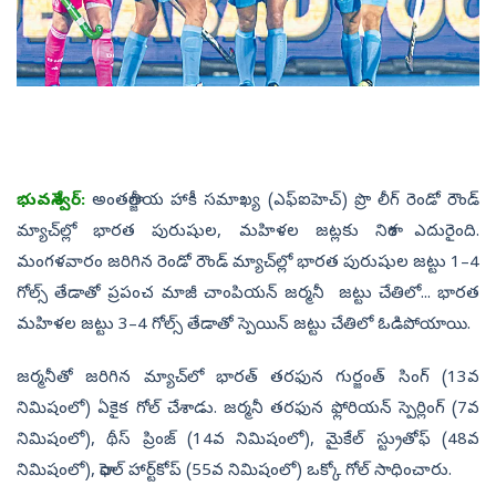
భువనేశ్వర్‌:
అంతర్జాతీయ హాకీ సమాఖ్య (ఎఫ్‌ఐహెచ్‌) ప్రొ లీగ్‌ రెండో రౌండ్‌
మ్యాచ్‌ల్లో భారత పురుషుల, మహిళల జట్లకు నిరాశ ఎదురైంది.
మంగళవారం జరిగిన రెండో రౌండ్‌ మ్యాచ్‌ల్లో భారత పురుషుల జట్టు 1–4
గోల్స్‌ తేడాతో ప్రపంచ మాజీ చాంపియన్‌ జర్మనీ జట్టు చేతిలో... భారత
మహిళల జట్టు 3–4 గోల్స్‌ తేడాతో స్పెయిన్‌ జట్టు చేతిలో ఓడిపోయాయి.
జర్మనీతో జరిగిన మ్యాచ్‌లో భారత్‌ తరఫున గుర్జంత్‌ సింగ్‌ (13వ
నిమిషంలో) ఏకైక గోల్‌ చేశాడు. జర్మనీ తరఫున ఫ్లోరియన్‌ స్పెర్లింగ్‌ (7వ
నిమిషంలో), థీస్‌ ప్రింజ్‌ (14వ నిమిషంలో), మైకేల్‌ స్ట్రుతోఫ్‌ (48వ
నిమిషంలో), రాఫెల్‌ హార్ట్‌కోప్‌ (55వ నిమిషంలో) ఒక్కో గోల్‌ సాధించారు.