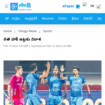
custom menu
Skip to main content
ePaper
TV
హోం
వార్తలు
ఆంధ్రప్రదేశ్
తెలంగాణ
సినిమా
క్రీడలు
బిజినెస్
ఫ్యామ
Breadcrumb
Home
Telugu-News
Sports
భారత హాకీ జట్లకు నిరాశ
Feb 19 2025 3:43 AM
| Updated on
Feb 19 2025 3:43 AM