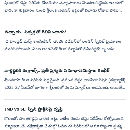
శ్రీలంకతో టెస్టు సిరీస్‌కు టీమిండియా సన్నాహకాలు మొదలుపెట్టింది. ఇందులో
భాగంగా శుక్రవారం నుంచి శ్రీలంక ఎలెవన్‌ జట్టుతో మూడు రోజుల పాటు
ప్రాక్టీస్‌ మ్యాచ్‌ ఆడేందుకు సిద్ధమైంది. కొలంబోలోని నాండెస్క్రిప్ట...
వచ్చాడు.. సిక్సర్లతో గెలిపించాడు!
‘ది హండ్రెడ్‌ మెన్స్‌ కాంపిటిషన్‌’-2026 ఎడిషన్‌లో లండన్‌ స్పిరిట్‌ ప్రయాణం
ముగిసిపోయింది. ఎంఐ లండన్‌తో కీలక మ్యాచ్‌లో లివింగ్‌స్టోన్‌ బృందం
తేలిపోయింది. ప్రత్యర్థి జట్టు చేతిలో నాలుగు వికెట్ల తేడాతో ఓ...
వాళ్లిద్దరికి కంగ్రాట్స్‌.. ప్రతీ ప్రశ్నకు సమాధానమిస్తాం: గంభీర్‌
టీమిండియా కీలక సిరీస్‌కు సిద్ధమైంది. ప్రపంచ టెస్టు చాంపియన్‌షిప్‌ (డబ్ల్యూటీసీ)
2025-27 సీజన్‌లో భాగంగా శ్రీలంకతో రెండు మ్యాచ్‌లు ఆడనుంది. అయితే,
అంతకంటే ముందు శుక్రవారం నుంచి మూడు రోజుల పాటు శ్రీలంక ...
IND vs SL: స్పిన్‌ ప్రాక్టీస్‌పై దృష్టి
కొలంబో: సొంతగడ్డపై భారత జట్టు ఇటీవల రెండు టెస్టు సిరీస్‌లు కోల్పోయింది.
న్యూజిలాండ్, దక్షిణాఫ్రికా చేతుల్లో ఓడిన ఈ సిరీస్‌లలో అనూహ్యంగా ప్రత్యర్థి