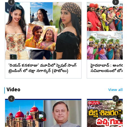
'కొరియన్‌ కనకరాజు' మూవీలో స్పెషల్ సాంగ్
హైదరాబాద్ : అంగరం
ట్రెండింగ్ లో దక్షా నగార్కర్ (ఫొటోలు)
సచివాలయంలో బోనా
(ఫొటోలు)
Video
View all