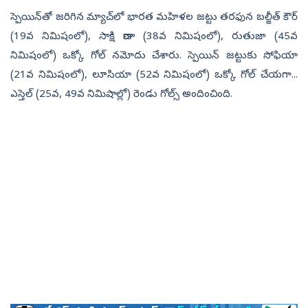
స్పెయిన్‌తో జరిగిన మ్యాచ్‌లో భారత మహిళల జట్టు తరఫున బల్జీత్‌ కౌర్‌
(19వ నిమిషంలో), సాక్షి రాణా (38వ నిమిషంలో), రుతుజా (45వ
నిమిషంలో) ఒక్కో గోల్‌ నమోదు చేశారు. స్పెయిన్‌ జట్టుకు సోఫియా
(21వ నిమిషంలో), లూసియా (52వ నిమిషంలో) ఒక్కో గోల్‌ చేయగా...
ఎస్తెల్‌ (25వ, 49వ నిమిషాల్లో) రెండు గోల్స్‌ అందించింది.