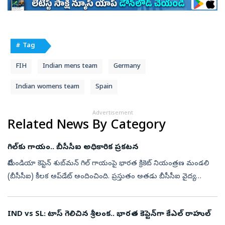
# Tag
FIH
Indian mens team
Germany
Indian womens team
Spain
Advertisement
Related News By Category
గిల్‌కు గాయం.. బీసీసీఐ అధికారిక ప్రకటన
టీమిండియా కెప్టెన్‌ శుబ్‌మన్‌ గిల్‌ గాయంపై భారత క్రికెట్‌ నియంత్రణ మండలి
(బీసీసీఐ) కీలక అప్‌డేట్‌ అందించింది. ప్రస్తుతం అతడు బీసీసీఐ వైద్య
బృందం పర్యవేక్షణలో ఉన్నట్లు తెలిపింది. కాగా గిల్‌ ఇటీవల తరచూ ...
IND vs SL: టాస్‌ గెలిచిన శ్రీలంక.. భారత కెప్టెన్‌గా కేఎల్‌ రాహుల్‌