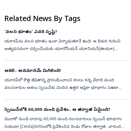
స్పిన్నర్లు మనపై ఆధిపత్యం ప్రదర్శించారు. స్పిన్‌ బౌలి...
Related News By Tags
‘వలస భూతం’ ఎవరి సృష్టి?
యూరప్‌ను వలస భూతం ఇంకా వెన్నాడుతూనే ఉంది. ఆ బెడద గురించి
అత్యవసరంగా చర్చించేందుకు యూరోపియన్‌ యూనియన్‌(ఈయూ)
మంగళవారం సమావేశం కాబోతోంది. గతవారం స్పెయిన్‌ అధీనంలోని స్యూటా
నగరానికి ఒక్కసారిగా పొరుగునున్న...
ఆకలి.. అవమానమే మిగిలింది!
యూరప్‌లో కొత్త జీవితాన్ని ప్రారంభించాలని కలలు కన్న వేలాది మంది
వలసదారుల ఆశలు స్పెయిన్‌కు చెందిన ఉత్తర ఆఫ్రికా భూభాగం సెఉటా
(Ceuta) వద్దే ఆగిపోయాయి. సోషల్ మీడియాలో వైరల్ అయిన
వీడియోలు..‘సరిహద్దు దాటితే...
స్పెయిన్‌లోకి 60,000 మంది ప్రవేశం.. ఆ తర్వాత ఏమైంది?
మొరాకో నుండి దాదాపు 60,000 మంది వలసదారులు స్పెయిన్‌ భూభాగం
సెయుటా (Ceuta)నగరంలోకి ప్రవేశించిన రెండు రోజుల తర్వాత.. వారందరూ