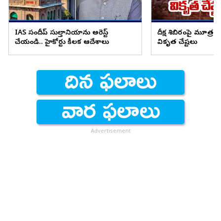
IAS సందీప్ సుల్తానియాను అరెస్ట్
దీక్ష శిబిరంపై మూత్రం
చేయండి.. హైకోర్టు కీలక ఆదేశాలు
వికృత చేష్టలు
Advertisement