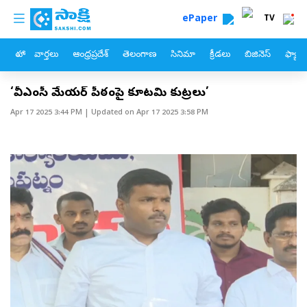
custom menu
Skip to main content
ePaper
TV
హోం
వార్తలు
ఆంధ్రప్రదేశ్
తెలంగాణ
సినిమా
క్రీడలు
బిజినెస్
ఫ్యామ
‘జీవీఎంసీ మేయర్ పీఠంపై కూటమి కుట్రలు’
Apr 17 2025 3:44 PM
| Updated on
Apr 17 2025 3:58 PM