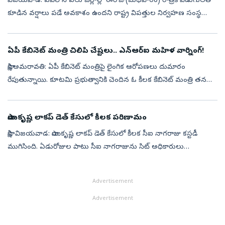
విజయవాడ: ఏపీలోని పలు జిల్లాల్లో ఈరోజు(బుధవారం) రాత్రికి పిడుగులతో
కూడిన వర్షాలు పడే అవకాశం ఉందని రాష్ట్ర విపత్తుల నిర్వహణ సంస్థ
వెల్లడించింది. విజయనగరం, విశాఖ, అనకాపల్లి జిల్లాలకు ఆరెంజ్ అలెర్ట్ జారీ
...
ఏపీ కేబినెట్‌ మంత్రి చిలిపి చేష్టలు.. ఎన్ఆర్ఐ మహిళ వార్నింగ్!
సాక్షి,అమరావతి: ఏపీ కేబినెట్‌ మంత్రిపై లైంగిక ఆరోపణలు దుమారం
రేపుతున్నాయి. కూటమి ప్రభుత్వానికి చెందిన ఓ కీలక కేబినెట్ మంత్రి తనను
లైంగికంగా వేధించారంటూ అమెరికాలో నివసిస్తున్న ఒక ఎన్ఆర్ఐ మహిళ
సోషల్ మీడ...
సాయికృష్ణ లాకప్ డెత్ కేసులో కీలక పరిణామం
సాక్షి, విజయవాడ: సాయికృష్ణ లాకప్ డెత్ కేసులో కీలక సీఐ నాగరాజు కస్టడీ
ముగిసింది. ఏడురోజుల పాటు సీఐ నాగరాజును సిట్‌ అధికారులు
ప్రశ్నించారు. మరోవైపు సాయికృష్ణ లాకప్ డెత్ కేసులో ఆరోపణలు
ఎదుర్కొంటున్న నలుగ...
Advertisement
Advertisement