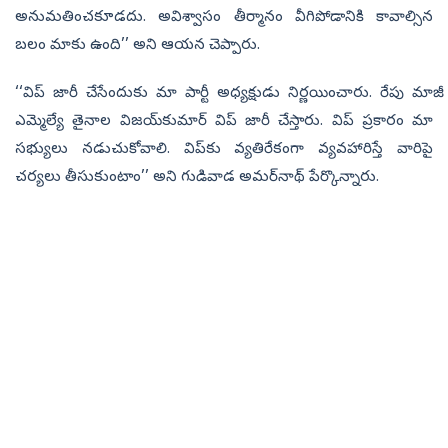
అనుమతించకూడదు. అవిశ్వాసం తీర్మానం వీగిపోడానికి కావాల్సిన
బలం మాకు ఉంది’’ అని ఆయన చెప్పారు.
‘‘విప్ జారీ చేసేందుకు మా పార్టీ అధ్యక్షుడు నిర్ణయించారు. రేపు మాజీ
ఎమ్మెల్యే తైనాల విజయ్‌కుమార్ విప్ జారీ చేస్తారు. విప్ ప్రకారం మా
సభ్యులు నడుచుకోవాలి. విప్‌కు వ్యతిరేకంగా వ్యవహారిస్తే వారిపై
చర్యలు తీసుకుంటాం’’ అని గుడివాడ అమర్‌నాథ్‌ పేర్కొన్నారు.