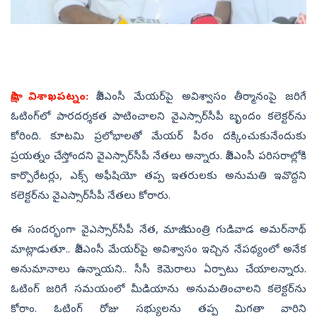
సాక్షి, విశాఖపట్నం:
జీవీఎంసీ మేయర్‌పై అవిశ్వాసం తీర్మానంపై జరిగే
ఓటింగ్‌లో పారదర్శకత పాటించాలని వైఎస్సార్‌సీపీ బృందం కలెక్టర్‌ను
కోరింది. కూటమి ప్రలోభాలతో మేయర్ పీఠం దక్కించుకునేందుకు
ప్రయత్నం చేస్తోందని వైఎస్సార్‌సీపీ నేతలు అన్నారు. జీవీఎంసీ పరిసరాల్లోకి
కార్పొరేటర్లు, ఎక్స్ అఫీషియో తప్ప ఇతరులకు అనుమతి ఇవొద్దని
కలెక్టర్‌ను వైఎస్సార్‌సీపీ నేతలు కోరారు.
ఈ సందర్భంగా వైఎస్సార్‌సీపీ నేత, మాజీ మంత్రి గుడివాడ అమర్‌నాథ్‌
మాట్లాడుతూ.. జీవీఎంసీ మేయర్‌పై అవిశ్వాసం ఇచ్చిన నేపథ్యంలో అనేక
అనుమానాలు ఉన్నాయని.. సీసీ కెమెరాలు ఏర్పాటు చేయాలన్నారు.
ఓటింగ్ జరిగే సమయంలో మీడియాను అనుమతించాలని కలెక్టర్‌ను
కోరాం. ఓటింగ్ రోజు సభ్యులను తప్ప మిగతా వారిని