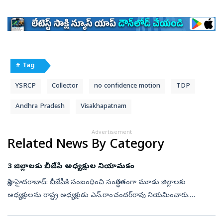
# Tag
YSRCP
Collector
no confidence motion
TDP
Andhra Pradesh
Visakhapatnam
Advertisement
Related News By Category
3 జిల్లాలకు బీజేపీ అధ్యక్షుల నియామకం
సాక్షి, హైదరాబాద్‌: బీజేపీకి సంబంధించి సంస్థాగతంగా మూడు జిల్లాలకు
అధ్యక్షులను రాష్ట్ర అధ్యక్షుడు ఎన్‌.రాంచందర్‌రావు నియమించారు.
వికారాబాద్‌ జిల్లా అధ్యక్షుడిగా యు.రమేశ్, మేడ్చల్‌ మల్కాజిగిరి (అర్బన్‌)...