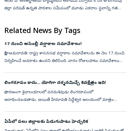
ఆరిలోవ: అంతర్జాతీయ బ్యాడ్మింటన్‌ అకాడమీ ఏర్పాటు కోసం తోటగరువు
జిల్లా పరిషత్‌ ఉన్నత పాఠశాల సమీపంలో మూడు ఎకరాల స్థలాన్ని గత
వైఎస్సార్‌సీపీ ప్రభుత్వం పి.వి.సింధుకు కేటాయించింది. కూటమి ప్రభుత్వం
అధికారంలో...
Related News By Tags
17 నుంచి అసెంబ్లీ వర్షాకాల సమావేశాలు!
సాక్షి, అమరావతి: రాష్ట్ర శాసనసభ వర్షాకాల సమావేశాలను ఈ నెల 17 నుంచి
నిర్వహించే అవకాశం ఉందని తెలిసింది. వారం రోజులపాటు సమావేశాలు
నిర్వహించాలని ప్రాథమికంగా నిర్ణయించినట్లు సమాచారం. పలు బిల్లులతో
పాటు రెం...
లింగరూపం కాదు... యోగిగా దర్శనమిచ్చే శివక్షేత్రం ఇది!
సాధారణంగా శైవాలయాలలో పరమశివుడు లింగరూపంలో
ఆరాధించబడతాడు. అయితే హేమావతి సిద్ధేశ్వర ఆలయంలో మాత్రం
పరమశివుడు అత్యంత అరుదుగా దైవరూపంలో సిద్ధయోగిగా ఆసీనుడై
దర్శనమివ్వడం ఈ క్షేత్రానికి అపూర్వమైన విశిష్టతను ...
ఏపీలో పలు జిల్లాలకు పిడుగుపాటు హెచ్చరిక