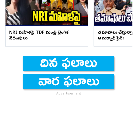
NRI మహిళపై TDP మంత్రి లైంగిక
తమాషాలు చేస్తున్నార
వేధింపులు
అమర్నాథ్ ఫైర్!
Advertisement