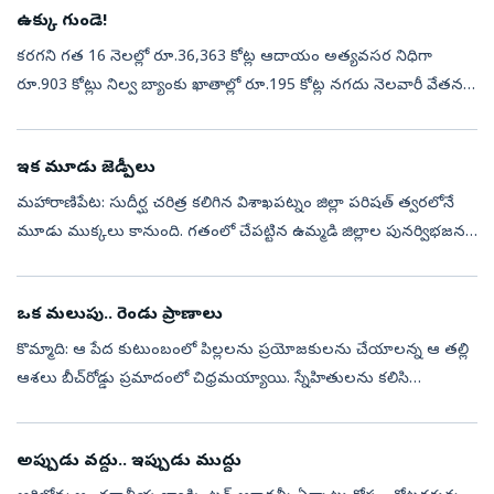
ఉక్కు గుండె!
కరగని గత 16 నెలల్లో రూ.36,363 కోట్ల ఆదాయం అత్యవసర నిధిగా
రూ.903 కోట్లు నిల్వ బ్యాంకు ఖాతాల్లో రూ.195 కోట్ల నగదు నెలవారీ వేతన
భారం రూ.55 కోట్లు తగ్గినా.. జీతాల చెల్లింపుల్లో జాప్యం ఉద్యోగులు జీతాలు,
వీ...
ఇక మూడు జెడ్పీలు
మహారాణిపేట: సుదీర్ఘ చరిత్ర కలిగిన విశాఖపట్నం జిల్లా పరిషత్‌ త్వరలోనే
మూడు ముక్కలు కానుంది. గతంలో చేపట్టిన ఉమ్మడి జిల్లాల పునర్విభజన
ఆధారంగా విశాఖ జెడ్పీని మూడు కొత్త జిల్లా పరిషత్తులుగా విభజిస్తున్నార...
ఒక మలుపు.. రెండు ప్రాణాలు
కొమ్మాది: ఆ పేద కుటుంబంలో పిల్లలను ప్రయోజకులను చేయాలన్న ఆ తల్లి
ఆశలు బీచ్‌రోడ్డు ప్రమాదంలో చిధ్రమయ్యాయి. స్నేహితులను కలిసి
సంతోషంగా ఊరికి తిరుగుపయనమైన యువకుడిని రోడ్డు ప్రమాదం
రూపంలో మృత్యువు కబళించిం...
అప్పుడు వద్దు.. ఇప్పుడు ముద్దు