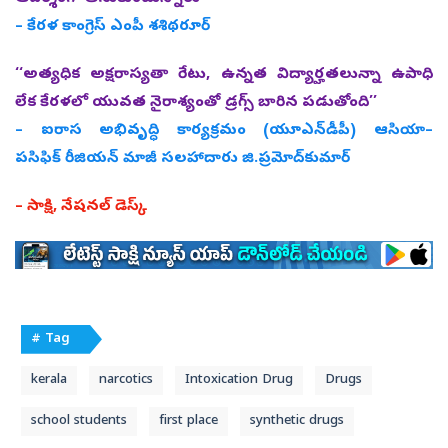
– కేరళ కాంగ్రెస్‌ ఎంపీ శశిథరూర్‌
‘‘అత్యధిక అక్షరాస్యతా రేటు, ఉన్నత విద్యార్హతలున్నా ఉపాధి
లేక కేరళలో యువత నైరాశ్యంతో డ్రగ్స్‌ బారిన పడుతోంది’’
– ఐరాస అభివృద్ధి కార్యక్రమం (యూఎన్‌డీపీ) ఆసియా–
పసిఫిక్‌ రీజియన్‌ మాజీ సలహాదారు జి.ప్రమోద్‌కుమార్‌
– సాక్షి, నేషనల్‌ డెస్క్‌
# Tag
kerala
narcotics
Intoxication Drug
Drugs
school students
first place
synthetic drugs