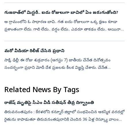
కుటుంబ సభ్యులక...
గుజరాత్‌లో మిస్టరీ.. ఐదు రోజులుగా బావిలో ఏం జరుగుతోంది?
ఆ గ్రామంలోని ఓ సాధారణ బావి.. గత ఐదు రోజులుగా ఒక్క క్షణం కూడా
ప్రశాంతంగా లేదు. గాలి లేదు.. వర్షం లేదు.. ఎవరూ తాకడం లేదు.. అయినా
బావిలోని నీరు సముద్రంలా అలలు ఎగురేస్తూనే ఉంది. ఈ వింతను చూసిన
గ్రామస్థులు...
మరో వీడియా రిలీజ్ చేసిన ప్రధాని
సాక్షి, ఢిల్లీ: ఈ రోజు శుక్రవారం (ఆగస్టు 7) జాతీయ చేనేత దినోత్సవం
సందర్భంగా ప్రధాని మోదీ దేశ ప్రజలకు కీలక విజ్ఞప్తి చేశారు. చేనేత
హ్యాండ్లూమ్ ఉత్పత్తులను కొనుగోలు చేసి, ఆ వీడియోలను చేనేత
కార్మికులకు ...
Related News By Tags
రాజేష్‌ మృతిపై సీఎం వీడీ సతీషన్ తీవ్ర దిగ్భ్రాంతి
తిరువనంతపురం : కేరళలోని కన్నూర్ జిల్లాలో సంభవించిన ఆకస్మిక వరదల్లో
రైతును కాపాడుతూ తిరువనంతపురానికి చెందిన 36 ఏళ్ల రెస్క్యూ వాలంటీర్
ఆర్.రాజేష్ వీరమరణం పొందారు. తాను కాపాడిన రైతు మునిగిపోతుండటం