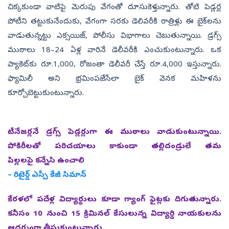
చిక్కకుండా వాటిపై మెరుపు వేగంతో దూసుకెళ్తున్నారు. తోటి పెడ్లర్ల
పోటీని తట్టుకునేందుకు, వేగంగా సరకు డెలివరీకి రాత్రిళ్లు ఈ బైక్‌లను
వాడుతున్నట్టు ఎక్సయిజ్, పోలీసు విభాగాలు చెబుతున్నాయి. డ్రగ్స్‌
ముఠాలు 18–24 ఏళ్ల వారినే డెలీవరీకి ఎంచుకుంటున్నారు. ఒక
ప్యాకెట్‌కు రూ.1,000, రోజంతా డెలీవరీ చేస్తే రూ.4,000 ఇస్తున్నారు.
ఫ్యామిలీ అని భ్రమింపజేసేలా బైక్‌ వెనక మహిళను
కూర్చోబెట్టుకుంటున్నారు.
టీనేజర్లనే డ్రగ్స్‌ పెడ్లర్లుగా ఈ ముఠాలు వాడుకుంటున్నాయి.
పోకిరీలతో పరిచయాలు కాకుండా తల్లిదండ్రులే తమ
పిల్లలపై కన్నేసి ఉంచాలి
– రిటైర్డ్‌ ఎస్పీ కేజీ సిమాన్‌
కేరళలో పదేళ్ల విద్యార్థులు కూడా గ్యాంగ్‌ ఫైట్లకు దిగుతున్నారు.
కనీసం 10 నుంచి 15 క్రిమినల్‌ కేసులున్న విద్యార్థి నాయకులను
ఆదర్శంగా తీసుకుంటున్నారు