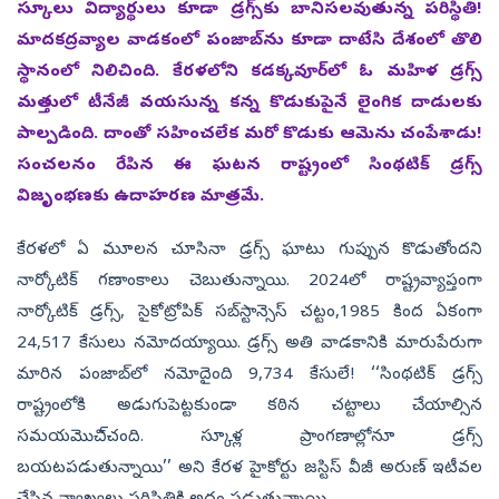
స్కూలు విద్యార్థులు కూడా డ్రగ్స్‌కు బానిసలవుతున్న పరిస్థితి!
మాదకద్రవ్యాల వాడకంలో పంజాబ్‌ను కూడా దాటేసి దేశంలో తొలి
స్థానంలో నిలిచింది. కేరళలోని కడక్కవూర్‌లో ఓ మహిళ డ్రగ్స్‌
మత్తులో టీనేజీ వయసున్న కన్న కొడుకుపైనే లైంగిక దాడులకు
పాల్పడింది. దాంతో సహించలేక మరో కొడుకు ఆమెను చంపేశాడు!
సంచలనం రేపిన ఈ ఘటన రాష్ట్రంలో సింథటిక్‌ డ్రగ్స్‌
విజృంభణకు ఉదాహరణ మాత్రమే.
కేరళలో ఏ మూలన చూసినా డ్రగ్స్‌ ఘాటు గుప్పున కొడుతోందని
నార్కోటిక్‌ గణాంకాలు చెబుతున్నాయి. 2024లో రాష్ట్రవ్యాప్తంగా
నార్కోటిక్‌ డ్రగ్స్, సైకోట్రోపిక్‌ సబ్‌స్టాన్సెస్‌ చట్టం,1985 కింద ఏకంగా
24,517 కేసులు నమోదయ్యాయి. డ్రగ్స్‌ అతి వాడకానికి మారుపేరుగా
మారిన పంజాబ్‌లో నమోదైంది 9,734 కేసులే! ‘‘సింథటిక్‌ డ్రగ్స్‌
రాష్ట్రంలోకి అడుగుపెట్టకుండా కఠిన చట్టాలు చేయాల్సిన
సమయమొచి్చంది. స్కూళ్ల ప్రాంగణాల్లోనూ డ్రగ్స్‌
బయటపడుతున్నాయి’’ అని కేరళ హైకోర్టు జస్టిస్‌ వీజీ అరుణ్‌ ఇటీవల