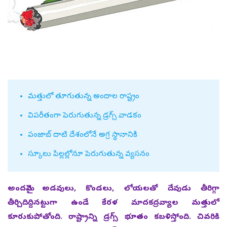
మత్తులో తూగుతున్న అందాల రాష్ట్రం
విపరీతంగా పెరుగుతున్న డ్రగ్స్‌ వాడకం
పంజాబ్‌ దాటి దేశంలోనే అగ్ర స్థానానికి
స్కూలు పిల్లల్లోనూ పెరుగుతున్న వ్యసనం
అందమైన అడవులు, కొండలు, లోయలతో దేవుడు తీరిగ్గా
తీర్చిదిద్దినట్టుగా ఉండే కేరళ మాదకద్రవ్యాల మత్తులో
కూరుకుపోతోంది. రాష్ట్రాన్ని డ్రగ్స్‌ భూతం కబళిస్తోంది. చివరికి