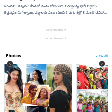
తిరువనంతపురం: కేరళలో రెండు రోజులుగా కురుస్తున్న భారీ వర్షాలు
తీవ్రనష్టం మిగిల్చాయి. వర్షాలకు సంబంధించిన ఘటనల్లో 8 మంది చనిపోగా
మరో 8 మంది గల్లంతయ్యారు. కనీసం 13 మంది గాయపడ్డారు. పలు
ప్రాంతాల్లో కొండచర...
Advertisement
Advertisement
Photos
View all