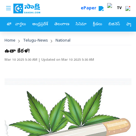
custom menu
Skip to main content
ePaper
TV
హోం
వార్తలు
ఆంధ్రప్రదేశ్
తెలంగాణ
సినిమా
క్రీడలు
బిజినెస్
ఫ్యామ
Breadcrumb
Home
Telugu-News
National
ఉడ్‌తా కేరళ!
Mar 10 2025 5:30 AM
| Updated on
Mar 10 2025 5:30 AM