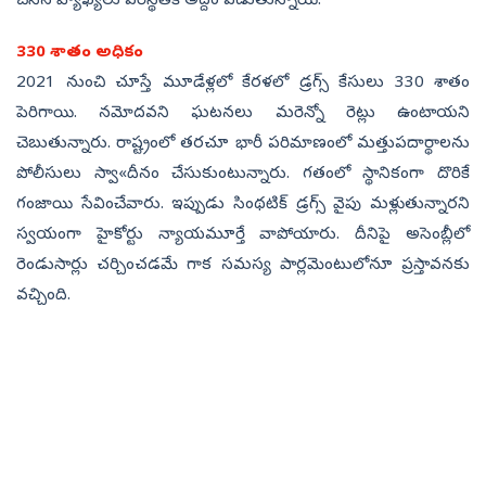
చేసిన వ్యాఖ్యలు పరిస్థితికి అద్దం పడుతున్నాయి.
330 శాతం అధికం
2021 నుంచి చూస్తే మూడేళ్లలో కేరళలో డ్రగ్స్‌ కేసులు 330 శాతం
పెరిగాయి. నమోదవని ఘటనలు మరెన్నో రెట్లు ఉంటాయని
చెబుతున్నారు. రాష్ట్రంలో తరచూ భారీ పరిమాణంలో మత్తుపదార్థాలను
పోలీసులు స్వా«దీనం చేసుకుంటున్నారు. గతంలో స్థానికంగా దొరికే
గంజాయి సేవించేవారు. ఇప్పుడు సింథటిక్‌ డ్రగ్స్‌ వైపు మళ్లుతున్నారని
స్వయంగా హైకోర్టు న్యాయమూర్తే వాపోయారు. దీనిపై అసెంబ్లీలో
రెండుసార్లు చర్చించడమే గాక సమస్య పార్లమెంటులోనూ ప్రస్తావనకు
వచ్చింది.