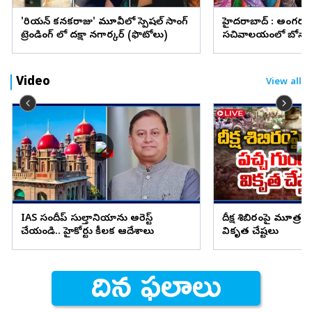
'కొరియన్‌ కనకరాజు' మూవీలో స్పెషల్ సాంగ్
హైదరాబాద్ : అంగరం
ట్రెండింగ్ లో దక్షా నగార్కర్ (ఫొటోలు)
సచివాలయంలో బోనా
(ఫొటోలు)
Video
View all
IAS సందీప్ సుల్తానియాను అరెస్ట్
దీక్ష శిబిరంపై మూత్రం
చేయండి.. హైకోర్టు కీలక ఆదేశాలు
వికృత చేష్టలు