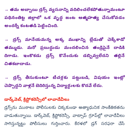
→ తమ అబ్బాయి డ్రగ్స్‌ వ్యసనాన్ని వదిలించలేకపోతున్నామంటూ
పథినంతిట్ట జిల్లాలో ఒక వృద్ధ జంట ఆత్మహత్య చేసుకోవడం
అందర్నీ కంటతడి పెట్టించింది.
→ డ్రగ్స్‌ మానేయమన్న అక్క ముఖాన్ని బ్లేడుతో చెక్కేశాడో
తమ్ముడు. మరో ప్రబుద్ధుడు మందలించిన తండ్రిపైనే దాడికి
దిగాడు. ఇంకొకడు డ్రగ్స్‌ కొనేందుకు డబ్బివ్వలేదని తల్లినే
చితకబాదాడు.
→ డ్రగ్స్‌ తీసుకుంటూ టీచర్లకు పట్టుబడి, విషయం ఇంట్లో
చెప్పొద్దని వాళ్లనే బెదిరిస్తున్న విద్యార్థులకు కొదవే లేదు.
డార్క్‌వెబ్, క్రిప్టోకరెన్సీలో లావాదేవీలు
డ్రగ్స్‌ను ముఠాలు పోలీసులకు చిక్కకుండా అత్యాధునిక సాంకేతికతను
వాడుతున్నాయి. డార్క్‌వెబ్, క్రిప్టోకరెన్సీ, వాట్సాప్‌ గ్రూప్‌ల్లో లావాదేవీలు
సాగిస్తున్నట్టు పోలీసులు గుర్తించారు. కేరళలో డ్రగ్‌ సరఫరా చేసే