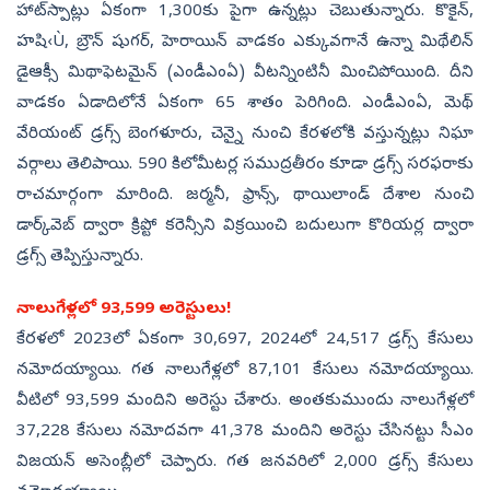
హాట్‌స్పాట్లు ఏకంగా 1,300కు పైగా ఉన్నట్లు చెబుతున్నారు. కొకైన్,
హషి‹Ù, బ్రౌన్‌ షుగర్, హెరాయిన్‌ వాడకం ఎక్కువగానే ఉన్నా మిథేలిన్‌
డైఆక్సీ మిథాఫెటమైన్‌ (ఎండీఎంఏ) వీటన్నింటినీ మించిపోయింది. దీని
వాడకం ఏడాదిలోనే ఏకంగా 65 శాతం పెరిగింది. ఎండీఎంఏ, మెథ్‌
వేరియంట్‌ డ్రగ్స్‌ బెంగళూరు, చెన్నై నుంచి కేరళలోకి వస్తున్నట్లు నిఘా
వర్గాలు తెలిపాయి. 590 కిలోమీటర్ల సముద్రతీరం కూడా డ్రగ్స్‌ సరఫరాకు
రాచమార్గంగా మారింది. జర్మనీ, ఫ్రాన్స్, థాయిలాండ్‌ దేశాల నుంచి
డార్క్‌వెబ్‌ ద్వారా క్రిప్టో కరెన్సీని విక్రయించి బదులుగా కొరియర్ల ద్వారా
డ్రగ్స్‌ తెప్పిస్తున్నారు.
నాలుగేళ్లలో 93,599 అరెస్టులు!
కేరళలో 2023లో ఏకంగా 30,697, 2024లో 24,517 డ్రగ్స్‌ కేసులు
నమోదయ్యాయి. గత నాలుగేళ్లలో 87,101 కేసులు నమోదయ్యాయి.
వీటిలో 93,599 మందిని అరెస్టు చేశారు. అంతకుముందు నాలుగేళ్లలో
37,228 కేసులు నమోదవగా 41,378 మందిని అరెస్టు చేసినట్టు సీఎం
విజయన్‌ అసెంబ్లీలో చెప్పారు. గత జనవరిలో 2,000 డ్రగ్స్‌ కేసులు