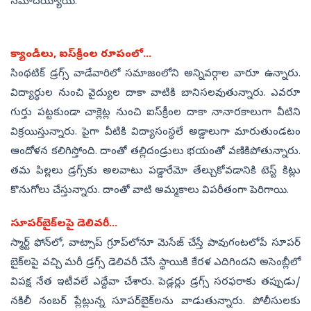
నమోదయ్యాయి.
క్యాండీలు, ఐస్‌క్రీంల రూపంలో...
సింథటిక్‌ డ్రగ్స్‌ వాడేవారిలో సమాజంలోని అన్నివర్గాల వారూ ఉన్నారు.
విద్యార్థుల నుంచి వైద్యుల దాకా వాటికి బానిసలవుతున్నారు. ఎవరూ
గుర్తు పట్టకుండా చాక్లెట్ల నుంచి ఐస్‌క్రీంల దాకా నానారకాలుగా వీటిని
విక్రయిస్తున్నారు. పైగా వీటికి విద్యాసంస్థలే అడ్డాలుగా మారుతుండటం
ఆందోళన కలిగిస్తోంది. దాంతో తల్లిదండ్రులు భయంతో వణికిపోతున్నారు.
తమ పిల్లలు డ్రగ్స్‌కు అలవాటు పడ్డారేమో తేల్చుకోవడానికి టెస్ట్‌ కిట్లు
కొనుగోలు చేస్తున్నారు. దాంతో వాటి అమ్మకాలు విపరీతంగా పెరిగాయి.
సూపర్‌బైక్‌లపై డెలివరీ...
స్మార్ట్‌ ఫోన్‌లో, వాట్సాప్‌ గ్రూప్‌లోనూ మెసేజ్‌ చేస్తే పావుగంటలోపే సూపర్‌
బైక్‌లపై వచ్చి మరీ డ్రగ్స్‌ డెలివరీ చేసే స్థాయికి కేరళ ఎదిగిందని అసెంబ్లీలో
విపక్ష నేత ఇటీవలే ఎద్దేవా చేశారు. పెడ్లర్లు డ్రగ్స్‌ సరఫరాకు తప్పుడు/
నకిలీ నంబర్‌ ప్లేట్లున్న సూపర్‌బైక్‌లను వాడుతున్నారు. పోలీసులకు