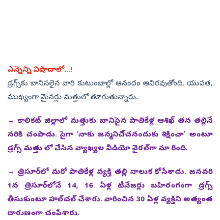
ఎన్నెన్ని విషాదాలో...!
డ్రగ్స్‌కు బానిసలైన వారి కుటుంబాల్లో ఆనందం ఆవిరవుతోంది. యువత,
ముఖ్యంగా మైనర్లు మత్తులో తూగుతున్నారు..
→ కాలికట్‌ జిల్లాలో మత్తుకు బానిసైన పాతికేళ్ల ఆశిఖ్‌ తన తల్లినే
నరికి చంపాడు. పైగా ‘నాకు జన్మనిచి్చనందుకు శిక్షించా’ అంటూ
డ్రగ్స్‌ మత్తు లో చేసిన వ్యాఖ్యల వీడియో వైరల్‌గా మా రింది.
→ త్రిసూర్‌లో మరో పాతికేళ్ల వ్యక్తి తల్లి నాలుక కోసేశాడు. జనవరి
1న త్రిసూర్‌లోనే 14, 16 ఏళ్ల టీనేజర్లు బహిరంగంగా డ్రగ్స్‌
తీసుకుంటూ హల్‌చల్‌ చేశారు. వారించిన 30 ఏళ్ల వ్యక్తిని అత్యంత
దారుణంగా చంపేశారు.