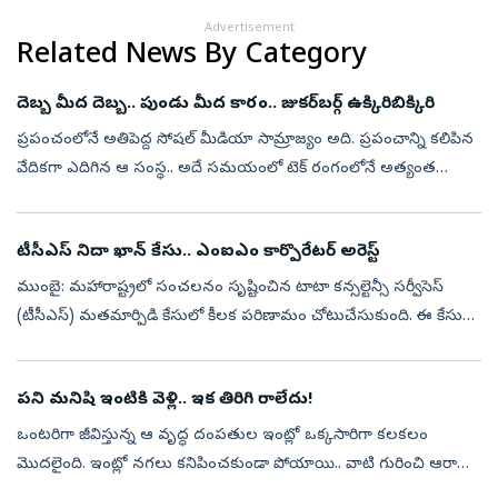
Advertisement
Related News By Category
దెబ్బ మీద దెబ్బ.. పుండు మీద కారం.. జుకర్‌బర్గ్‌ ఉక్కిరిబిక్కిరి
ప్రపంచంలోనే అతిపెద్ద సోషల్‌ మీడియా సామ్రాజ్యం అది. ప్రపంచాన్ని కలిపిన
వేదికగా ఎదిగిన ఆ సంస్థ.. అదే సమయంలో టెక్‌ రంగంలోనే అత్యంత
వివాదాస్పద కంపెనీగా నిలిచింది. పేరు మార్చుకుని ఫేస్‌బుక్‌ నుంచి మెటాగా
మ...
టీసీఎస్‌ నిదా ఖాన్‌ కేసు.. ఎంఐఎం కార్పొరేటర్‌ అరెస్ట్‌
ముంబై: మహారాష్ట్రలో సంచలనం సృష్టించిన టాటా కన్సల్టెన్సీ సర్వీసెస్
(టీసీఎస్) మతమార్పిడి కేసులో కీలక పరిణామం చోటుచేసుకుంది. ఈ కేసులో
నిందితురాలైన మాజీ టీసీఎస్ ఉద్యోగి నిదా ఖాన్‌కు ఆశ్రయం కల్పించారనే
ఆరో...
పని మనిషి ఇంటికి వెళ్లి.. ఇక తిరిగి రాలేదు!
ఒంటరిగా జీవిస్తున్న ఆ వృద్ధ దంపతుల ఇంట్లో ఒక్కసారిగా కలకలం
మొదలైంది. ఇంట్లో నగలు కనిపించకుండా పోయాయి.. వాటి గురించి ఆరా
తీసేందుకు వెళ్లిన ఇంటి పెద్ద మహిళ తిరిగి రాలేదు. గాలింపు చేపట్టిన