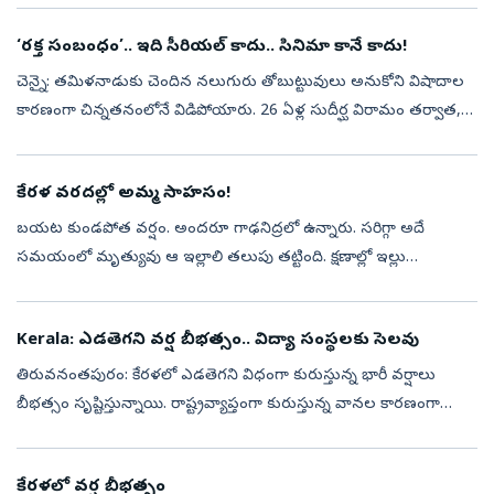
గమనించ...
‘రక్త సంబంధం’.. ఇది సీరియల్‌ కాదు.. సినిమా కానే కాదు!
చెన్నై: తమిళనాడుకు చెందిన నలుగురు తోబుట్టువులు అనుకోని విషాదాల
కారణంగా చిన్నతనంలోనే విడిపోయారు. 26 ఏళ్ల సుదీర్ఘ విరామం తర్వాత,
ఒక పెళ్లి ఫొటో సాయంతో మళ్లీ ఒక్కటయ్యారు. కేరళలోని ఆశ్రయ్ చిల్డ్రన్స్
హోమ్...
కేరళ వరదల్లో అమ్మ సాహసం!
బయట కుండపోత వర్షం. అందరూ గాఢనిద్రలో ఉన్నారు. సరిగ్గా అదే
సమయంలో మృత్యువు ఆ ఇల్లాలి తలుపు తట్టింది. క్షణాల్లో ఇల్లు
కూలిపోతోంది. ఆమె తల పగిలి రక్తం కారుతోంది. కానీ, ఆమెలో ఎక్కడ లేని
బలం వచ్చింది. నొప్ప...
Kerala: ఎడతెగని వర్ష బీభత్సం.. విద్యా సంస్థలకు సెలవు
తిరువనంతపురం: కేరళలో ఎడతెగని విధంగా కురుస్తున్న భారీ వర్షాలు
బీభత్సం సృష్టిస్తున్నాయి. రాష్ట్రవ్యాప్తంగా కురుస్తున్న వానల కారణంగా
భారత వాతావరణ శాఖ (ఐఎండీ) సోమవారం కేరళలోని మొత్తం 14
జిల్లాలకు ‘ఎల్లో అ...
కేరళలో వర్ష బీభత్సం