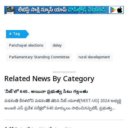
# Tag
Panchayat elections
delay
Parliamentary Standing Committee
rural develepment
Advertisement
Related News By Category
‘నీట్‌’లో 640.. అయినా ప్రభుత్వ సీటు గల్లంతు
వడకంచెరి: కేరళలోని వడకంచెరికి చెందిన నీట్-యూజీ(NEET-UG) 2024 అభ్యర్థి
అంజలి ఎస్ ప్రవేశ పరీక్షలో 640 మార్కులు సాధించినప్పటికీ, ప్రభుత్వ
మెడికల్ సీటు పొందలేకపోయానని, ప్రస్తుతం ప్రైవేట్ కాలేజీలో ఏటా రూ. ...