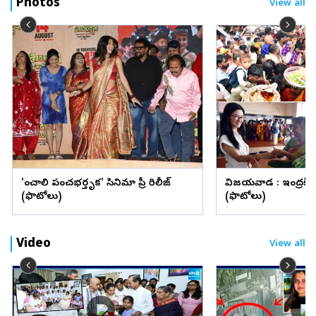
Photos
View all
'పాంచాలి పంచభర్తృక' సినిమా ప్రీ రిలీజ్
విజయవాడ : ఇంద్రకీలా
(ఫొటోలు)
(ఫొటోలు)
Video
View all