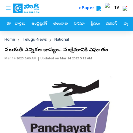
custom menu
Skip to main content
ePaper
TV
హోం
వార్తలు
ఆంధ్రప్రదేశ్
తెలంగాణ
సినిమా
క్రీడలు
బిజినెస్
ఫ్యామ
Breadcrumb
Home
Telugu-News
National
పంచాయతీ ఎన్నికల జాప్యం.. సంక్షేమానికి విఘాతం
Mar 14 2025 5:06 AM
| Updated on
Mar 14 2025 5:12 AM