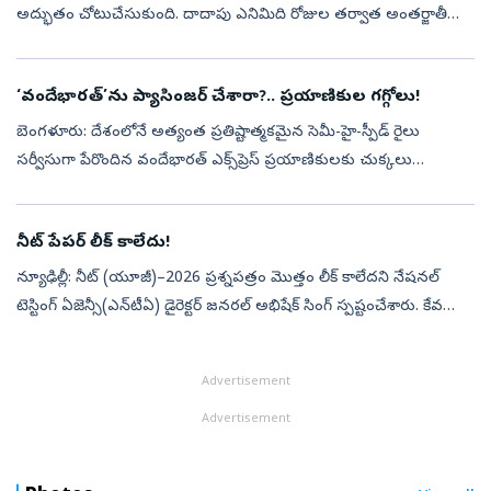
అద్భుతం చోటుచేసుకుంది. దాదాపు ఎనిమిది రోజుల తర్వాత అంతర్జాతీయ
రెస్క్యూ బృందాలు సజీవంగా బయటకు తీశాయి. అంతే.. ప్రపంచ మీడియా
వరుస కథనాలతో ఊదరగొడ...
‘వందేభారత్‌’ను ప్యాసింజర్‌ చేశారా?.. ప్రయాణికుల గగ్గోలు!
బెంగళూరు: దేశంలోనే అత్యంత ప్రతిష్టాత్మకమైన సెమీ-హై-స్పీడ్ రైలు
సర్వీసుగా పేరొందిన వందేభారత్ ఎక్స్‌ప్రెస్ ప్రయాణికులకు చుక్కలు
చూపిస్తోంది. బెంగళూరు - ఎర్నాకులం మార్గంలో నడిచే వందేభారత్ రైలు
2026 జూన్‌...
నీట్‌ పేపర్‌ లీక్‌ కాలేదు!
న్యూఢిల్లీ: నీట్‌ (యూజీ)–2026 ప్రశ్నపత్రం మొత్తం లీక్‌ కాలేదని నేషనల్‌
టెస్టింగ్‌ ఏజెన్సీ(ఎన్‌టీఏ) డైరెక్టర్‌ జనరల్‌ అభిషేక్‌ సింగ్‌ స్పష్టంచేశారు. కేవలం
కొన్ని ప్రశ్నలు మాత్రమే బయటకు వచ్చాయి కాబట్టి ...
Advertisement
Advertisement