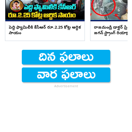
పెద్ది ఫ్యామిలీకి కేసీఆర్ రూ.2.25 కోట్ల ఆర్థిక
రాజమండ్రి డాక్టర్ ప్ర
సాయం
జగన్ స్ట్రాంగ్ రియాక్షన్
Advertisement