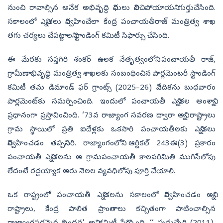
నుంచి రావాల్సిన అనేక అభివృద్ధి నిధులు నిలిచిపోయాయని గుర్తుచేసింది.
సకాలంలో ఎన్నికలు నిర్వహించేలా కేంద్ర పంచాయతీరాజ్‌ మంత్రిత్వ శాఖ
తగు చర్యలు చేపట్టాలని స్టాండింగ్‌ కమిటీ సిఫార్సు చేసింది.
ఈ మేరకు సప్తగిరి శంకర్‌ ఉలక నేతృత్వంలోని పంచాయతీ రాజ్,
గ్రామీణాభివృద్ధి మంత్రిత్వ శాఖలకు సంబంధించిన పార్లమెంటరీ స్టాండింగ్‌
కమిటీ తమ డిమాండ్‌ ఫర్‌ గ్రాంట్స్‌ (2025–26) నివేదికను బుధవారం
పార్లమెంట్‌కు సమర్పించింది. ఇందులో పంచాయతీ ఎన్నికల అంశాన్ని
ప్రధానంగా ప్రస్తావించింది. ‘73వ రాజ్యాంగ సవరణ ద్వారా అన్ని రాష్ట్రాలు
గ్రామ స్థాయిలో ప్రతి ఐదేళ్లకు ఒకసారి పంచాయతీలకు ఎన్నికలు
నిర్వహించడం తప్పనిసరి. రాజ్యాంగంలోని ఆర్టికల్‌ 243ఈ(3) ప్రకారం
పంచాయతీ ఎన్నికలను ఆ గ్రామపంచాయతీ కాలపరిమితి ముగిసేలోపు
లేదంటే రద్దయ్యాక ఆరు నెలల వ్యవధిలోపు పూర్తి చేయాలి.
ఒక రాష్ట్రంలో పంచాయతీ ఎన్నికలను సకాలంలో నిర్వహించడం అన్ని
రాష్ట్రాలు, కేంద్ర పాలిత ప్రాంతాలు కచ్చితంగా పాటించాల్సిన