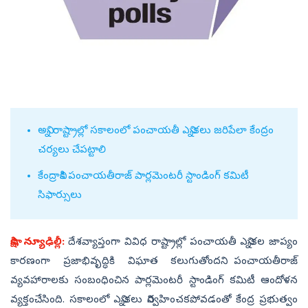
అన్ని రాష్ట్రాల్లో సకాలంలో పంచాయతీ ఎన్నికలు జరిపేలా కేంద్రం
చర్యలు చేపట్టాలి
కేంద్రానికి పంచాయతీరాజ్‌ పార్లమెంటరీ స్టాండింగ్‌ కమిటీ
సిఫార్సులు
సాక్షి, న్యూఢిల్లీ:
దేశవ్యాప్తంగా వివిధ రాష్ట్రాల్లో పంచాయతీ ఎన్నికల జాప్యం
కారణంగా ప్రజాభివృద్ధికి విఘాత కలుగుతోందని పంచాయతీరాజ్‌
వ్యవహారాలకు సంబంధించిన పార్లమెంటరీ స్టాండింగ్‌ కమిటీ ఆందోళన
వ్యక్తంచేసింది. సకాలంలో ఎన్నికలు నిర్వహించకపోవడంతో కేంద్ర ప్రభుత్వం