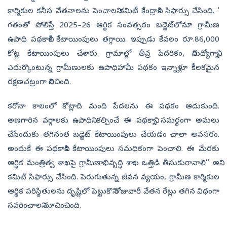
కార్మికుల కనీస వేతనాలను పెంచాలని కమిటీ కేంద్రానికి సిఫార్సు చేసింది. ‘
గతంతో పోలిస్తే 2025–26 ఆర్థిక సంవత్సరం బడ్జెట్‌లోనూ గ్రామీణ
ఉపాధి పథకానికీ కేటాయింపులు తగ్గాయి. ఇప్పుడు కేవలం రూ.86,000
కోట్ల కేటాయింపులు చేశారు. గ్రామాల్లో తీవ్ర పేదరికం, నిరుద్యోగాన్ని
ఎదుర్కొంటున్న గ్రామీణులకు ఉపాధిహామీ పథకం ఇన్నాళ్లూ కీలకమైన
రక్షణచట్రంగా నిలిచింది.
కరోనా కాలంలో కోట్లాది మంది పేదలను ఈ పథకం ఆదుకుంది.
అణగారిన వర్గాలకు ఉపాధిని కల్పించే ఈ పథకాన్ని సమర్థంగా అమలు
చేసేందుకు తగినంత బడ్జెట్‌ కేటాయింపులు చేయడం చాలా అవసరం.
అందుకే ఈ పథకానికి కేటాయింపులు సమధికంగా పెంచాలి. ఈ మేరకు
ఆర్థిక మంత్రిత్వ శాఖపై గ్రామీణాభివృద్ధి శాఖ ఒత్తిడి తీసుకురావాలి’’ అని
కమిటీ సిఫార్సు చేసింది. పెరుగుతున్న జీవన వ్యయం, గ్రామీణ కార్మికుల
ఆర్థిక పరిస్థితులను దృష్టిలో పెట్టుకొని రోజువారీ వేతన రేట్లు తగిన విధంగా
సవరించాలని సూచించింది.