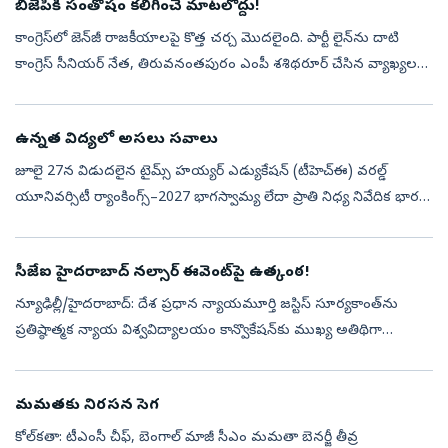
బీజేపీకి సంతోషం కలిగించే మాటలొద్దు!
కాంగ్రెస్‌లో జెన్‌జీ రాజకీయాలపై కొత్త చర్చ మొదలైంది. పార్టీ లైన్‌ను దాటి
కాంగ్రెస్‌ సీనియర్‌ నేత, తిరువనంతపురం ఎంపీ శశిథరూర్‌ చేసిన వ్యాఖ్యలపై
హైకమాండ్‌ అసంతృప్తి వ్యక్తం చేసింది. ఈ క్రమంలో ఆయన పేరును...
ఉన్నత విద్యలో అసలు సవాలు
జూలై 27న విడుదలైన టైమ్స్‌ హయ్యర్‌ ఎడ్యుకేషన్‌ (టీహెచ్‌ఈ) వరల్డ్‌
యూనివర్సిటీ ర్యాంకింగ్స్‌–2027 భాగస్వామ్య లేదా ప్రాతి నిధ్య నివేదిక భారత
ఉన్నత విద్యకు ఒకేసారి ఆశాజనకమైన చిత్రాన్నీ, ఆందోళన కలిగించే వా...
సీజేఐ హైదరాబాద్‌ నల్సార్‌ ఈవెంట్‌పై ఉత్కంఠ!
న్యూఢిల్లీ/హైదరాబాద్‌: దేశ ప్రధాన న్యాయమూర్తి జస్టిస్‌ సూర్యకాంత్‌ను
ప్రతిష్ఠాత్మక న్యాయ విశ్వవిద్యాలయం కాన్వొకేషన్‌కు ముఖ్య అతిథిగా
ఆహ్వానించే ప్రతిపాదనపై విద్యార్థుల్లో అసంతృప్తి వ్యక్తమవుతోంది. హైద...
మమతకు నిరసన సెగ
కోల్‌కతా: టీఎంసీ చీఫ్, బెంగాల్‌ మాజీ సీఎం మమతా బెనర్జీ తీవ్ర