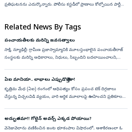
ప్రతిఘటనను ఎదుర్కొన్నారు. పోలీసు కస్టడీలో ప్రాణాలు కోల్పోయిన పార్టీ
కార్యకర్త కుటుంబాన్ని పరామర్శించేందుకు ఆదివారం ఉత్తర 24 పరగణాల
జిల్లాలో...
Related News By Tags
పంచాయతీలకు మరిన్ని జవసత్వాలు
సాక్షి, న్యూఢిల్లీ: గ్రామీణ ప్రజాస్వామ్యానికి మూలస్తంభాలైన పంచాయతీరాజ్‌
సంస్థలకు మరిన్ని అధికారాలు, నిధులు, సిబ్బందిని బదలాయించాలని,
వాటిని స్వయం ప్రతిపత్తి కలిగిన సమర్థవంతమైన స్థానిక ప్రభుత్వాలుగా తీ...
ఏఐ మానియా.. లాభాలు ఎప్పుడొస్తాయో!
కృత్రిమ మేధ (ఏఐ) రంగంలో ఆధిపత్యం కోసం ప్రపంచ టెక్ దిగ్గజాలు
చేస్తున్న విచ్చలవిడి వ్యయం, వారి ఆర్థిక మూలాలపై ఊహించని ప్రతికూల
ప్రభావం చూపుతోంది. మైక్రోసాఫ్ట్, ఆల్ఫాబెట్ (గూగుల్), అమెజాన్, మెటా,
ఒరాకిల్...
అద్భుతమా!! గోల్డెన్ అవర్స్ ఎక్కడ పోయాయి?
వెనెజువెలాను వణికించిన జంట భూకంపాల విషాదంలో.. ఆశాకిరణంలా ఓ