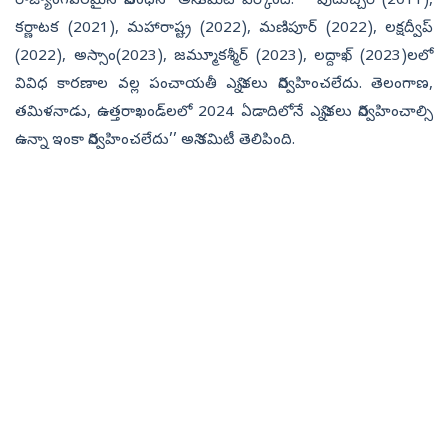
రాజ్యాంగపరమైన నిబంధన’ అని కమిటీ పేర్కొంది. ‘‘ పుదుచ్చేరి (2011),
కర్ణాటక (2021), మహారాష్ట్ర (2022), మణిపూర్‌ (2022), లక్షద్వీప్‌
(2022), అస్సాం(2023), జమ్మూకశ్మీర్‌ (2023), లద్దాఖ్‌ (2023)లలో
వివిధ కారణాల వల్ల పంచాయతీ ఎన్నికలు నిర్వహించలేదు. తెలంగాణ,
తమిళనాడు, ఉత్తరాఖండ్‌లలో 2024 ఏడాదిలోనే ఎన్నికలు నిర్వహించాల్సి
ఉన్నా ఇంకా నిర్వహించలేదు’’ అని కమిటీ తెలిపింది.