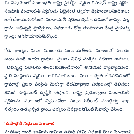
ఈ విషయంలో సంబంధిత రాష్ట్ర హైకోర్టు, ఎన్నికల కమిషన్‌ రాష్ట్ర ఎన్నికల
సంఘానికి పంచాయతీ ఎన్నికలను వీలైనంత త్వరగా నిర్వహించాలని ఆదేశాలు
జారీ చేశాయని తెలిపింది. పంచాయతీ ఎన్నికలు నిర్వహించడంలో జాప్యం వల్ల
గ్రామ అభివృద్ధి ప్రాజెక్టులు, పథకాలకు కోట్ల రూపాయల కేంద్ర ప్రభుత్వ
గ్రాంట్లు ఆగిపోయాయని పేర్కొంది.
‘‘ఈ గ్రాంట్లు, నిధులు మంజూరు పంచాయతీలకు సకాలంలో సాకారం
అయి ఉంటే ఆయా గ్రామాల ప్రజలు వివిధ సంక్షేమ పథకాల అమలు,
అభివృద్ధి ఫలాలను అందుకుని ఉండేవారు’’ అని కమిటీ వ్యాఖ్యానించింది.
స్థానిక సంస్థలకు ఎన్నికలు జరగని కారణంగా నిధుల లభ్యత లేకపోవడంతో
గ్రామాల్లో ప్రజల పరిస్థితి మెరుగ్గా లేదని రాష్ట్రాల పర్యటనల్లో తేలినట్లు
కమిటీ పార్లమెంట్‌ దృష్టికి తెచ్చింది. రాష్ట్ర ప్రభుత్వాలు పంచాయతీ
ఎన్నికలను సకాలంలో నిర్వహించేలా పంచాయతీరాజ్‌ మంత్రిత్వ శాఖ
సత్వరం అత్యున్నత స్థాయి చర్యలు చేపట్టాలని కమిటీ సిఫార్సు చేసింది.
‘ఉపాధి’కి నిధులు పెంచాలి
మహాత్మా గాంధీ జాతీయ గ్రామీణ ఉపాధి హామీ పధకానికి నిధులు పెంచాలని,