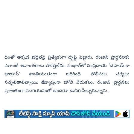
దీంతో అక్కడ భద్రతపై ప్రత్యేకంగా దృష్టి పెట్టారు. రంజాన్‌ ప్రార్థనలకు
ఎలాంటి అవాంతరాలు తలెత్తలేదు. సంభాల్‌లో సంప్రదాయ ‘చౌపాయ్‌ కా
జులూస్‌’ శాంతియుతంగా జరిగింది. పోలీసుల చర్యలు
సత్ఫలితాలిచ్చాయి. దేశవ్యాప్తంగా హోలీ వేడుకలు, రంజాన్‌ ప్రార్థనలు
ప్రశాంతంగా ముగియడంతో అందరూ ఊపిరి పీల్చుకున్నారు.