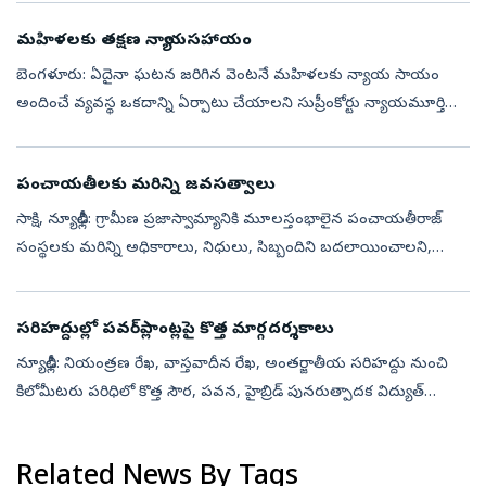
వేధింపుల మరణంగా...
మహిళలకు తక్షణ న్యాయసహాయం
బెంగళూరు: ఏదైనా ఘటన జరిగిన వెంటనే మహిళలకు న్యాయ సాయం
అందించే వ్యవస్థ ఒకదాన్ని ఏర్పాటు చేయాలని సుప్రీంకోర్టు న్యాయమూర్తి
జస్టిస్‌ బి.వి. నాగరత్న సూచించారు. కర్ణాటక హైకోర్టు అధికార పరిధిని
తగ్గించేలా ఇట...
పంచాయతీలకు మరిన్ని జవసత్వాలు
సాక్షి, న్యూఢిల్లీ: గ్రామీణ ప్రజాస్వామ్యానికి మూలస్తంభాలైన పంచాయతీరాజ్‌
సంస్థలకు మరిన్ని అధికారాలు, నిధులు, సిబ్బందిని బదలాయించాలని,
వాటిని స్వయం ప్రతిపత్తి కలిగిన సమర్థవంతమైన స్థానిక ప్రభుత్వాలుగా తీ...
సరిహద్దుల్లో పవర్‌ప్లాంట్లపై కొత్త మార్గదర్శకాలు
న్యూఢిల్లీ: నియంత్రణ రేఖ, వాస్తవాదీన రేఖ, అంతర్జాతీయ సరిహద్దు నుంచి
కిలోమీటరు పరిధిలో కొత్త సౌర, పవన, హైబ్రిడ్‌ పునరుత్పాదక విద్యుత్‌
ప్రాజెక్టులను ఏర్పాటుపై కేంద్ర హోంశాఖ నిషేధం విధించింది. కేంద్ర ప్...
Related News By Tags