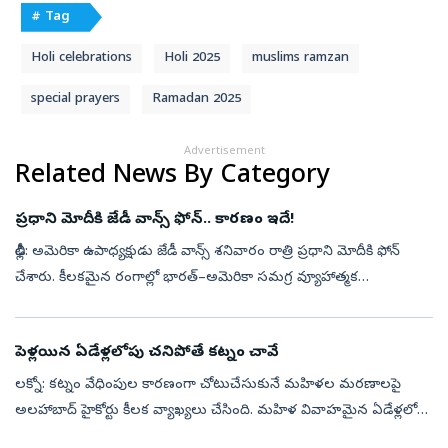
# Tag
Holi celebrations
Holi 2025
muslims ramzan
special prayers
Ramadan 2025
Advertisement
Related News By Category
ప్రధాని మోదీకి జేడీ వాన్స్‌ ఫోన్‌.. కారణం​ ఇదే!
ఢిల్లీ: అమెరికా ఉపాధ్యక్షుడు జేడీ వాన్స్‌ శనివారం రాత్రి ప్రధాని మోదీకి ఫోన్‌
చేశారు. కీలకమైన రంగాల్లో భారత్‌–అమెరికా సమగ్ర వ్యూహాత్మక
భాగస్వామ్యాన్ని విస్తరించేందుకు గల అవకాశాలపై ఇద్దరు నేతలు చర్చించ...
పెళ్లయిన ఏడేళ్లలోపు చనిపోతే కట్నం చావే
లక్నో: కట్నం వేధింపుల కారణంగా చోటుచేసుకునే మహిళల మరణాలపై
అలహాబాద్‌ హైకోర్టు కీలక వ్యాఖ్యలు చేసింది. మహిళ వివాహమైన ఏడేళ్లలోపు
మరణించి, కట్నం వేధింపులకు గురైనట్లు ఆధారాలుంటే దానిని కట్నం