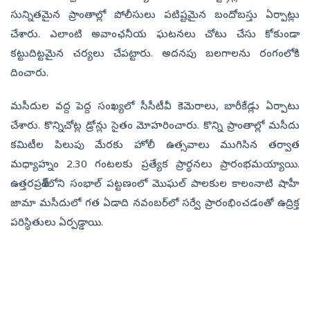
సున్నితమైన ప్రాంతాల్లో పోలీసులు పటిష్టమైన బందోబస్తు ఏర్పాట్లు
చేశారు. ఎలాంటి అవాంఛనీయ ఘటనలు చోటు చేసు కోకుండా
కట్టుదిట్టమైన చర్యలు చేపట్టారు. అదనపు బలగాలను రంగంలోకి
దించారు.
మసీదుల వద్ద పెద్ద సంఖ్యలో సీసీటీవీ కెమెరాలు, బారీకేడ్లు ఏర్పాటు
చేశారు. కొన్నిచోట్ల డ్రోన్లు సైతం మోహరించారు. కొన్ని ప్రాంతాల్లో మసీదు
కమిటీల పిలుపు మేరకు హోలీ ఉత్సవాలు ముగిసిన తర్వాత
మధ్యాహ్నం 2.30 గంటలకు ప్రత్యేక ప్రార్థనలు ప్రారంభమయ్యాయి.
ఉత్తరప్రదేశ్‌లోని సంభాల్‌ పట్టణంలో మొఘల్‌ పాలకుల కాలంనాటి షాహీ
జామా మసీదులో గత ఏడాది నవంబర్‌లో సర్వే ప్రారంభించడంతో ఉద్రిక్త
పరిస్థితులు ఏర్పడ్డాయి.