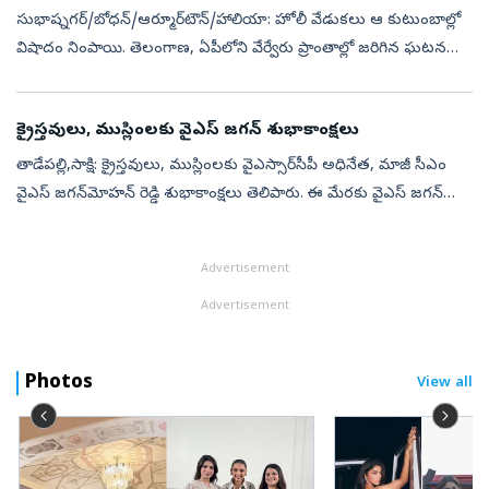
సుభాష్నగర్‌/బోధన్‌/ఆర్మూర్‌టౌన్‌/హాలియా: హోలీ వేడుకలు ఆ కుటుంబాల్లో
విషాదం నింపాయి. తెలంగాణ, ఏపీలోని వేర్వేరు ప్రాంతాల్లో జరిగిన ఘటనల్లో
ఎనిమిది మంది మృతి చెందారు. హోలీ సంబరాలను ముగించుకొని నది/
చెరువు...
క్రైస్తవులు, ముస్లింలకు వైఎస్ జగన్ శుభాకాంక్షలు
తాడేపల్లి,సాక్షి: క్రైస్తవులు, ముస్లింలకు వైఎస్సార్‌సీపీ అధినేత, మాజీ సీఎం
వైఎస్ జగన్‌మోహన్‌ రెడ్డి శుభాకాంక్షలు తెలిపారు. ఈ మేరకు వైఎస్‌ జగన్‌
ఎక్స్‌ వేదికగా ట్వీట్‌ చేశారు. క్రైస్తవులకు ఆరాధ్యమైన ల...
Advertisement
Advertisement
Photos
View all