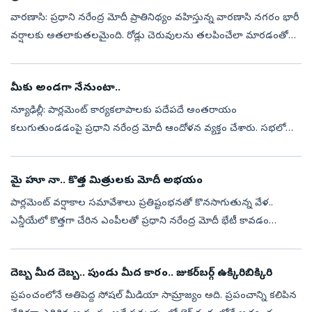
వారణాసి: ప్రధాని నరేంద్ర మోదీ ప్రాతినిథ్యం వహిస్తున్న వారణాసి నగరం భారీ
వర్షాలకు అతలాకుతలమైంది. రోడ్లు చెరువులను తలపించేలా మారడంతో
వాహనదారులు తీవ్ర ఇబ్బందులు ఎదుర్కొంటున్నారు. తాజాగా రోడ్డు
మధ్యలో వరద...
మీకు అండగా నేనుంటా..
న్యూఢిల్లీ: పార్లమెంట్‌ కార్యకలాపాలకు పదేపదే అంతరాయం
కలుగుతుండడంపై ప్రధాని నరేంద్ర మోదీ ఆందోళన వ్యక్తం చేశారు. సభలో
నెలకొన్న గందరగోళం కారణంగా, ఇటీవల ఎన్నికైన ప్రతిభావంతులైన ఎంపీల
మాటలను వినే అవకాశం దే...
మై హూ నా.. కొత్త మిత్రులకు మోదీ అభయం
పార్లమెంట్‌ వర్షాకాల సమావేశాలు ప్రతిష్టంభనతో కొనసాగుతున్న వేళ..
ఎన్డీయేలో కొత్తగా చేరిన ఎంపీలతో ప్రధాని నరేంద్ర మోదీ భేటీ కావడం
రాజకీయ వర్గాల్లో ఆసక్తికర చర్చకు దారి తీసింది. ఈ ఉదయం కొత్త మిత్రులతో
ప్...
దెబ్బ మీద దెబ్బ.. పుండు మీద కారం.. జుకర్‌బర్గ్‌ ఉక్కిరిబిక్కిరి
ప్రపంచంలోనే అతిపెద్ద సోషల్‌ మీడియా సామ్రాజ్యం అది. ప్రపంచాన్ని కలిపిన