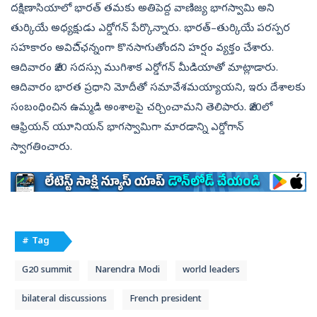
దక్షిణాసియాలో భారత్‌ తమకు అతిపెద్ద వాణిజ్య భాగస్వామి అని
తుర్కియే అధ్యక్షుడు ఎర్డోగన్‌ పేర్కొన్నారు. భారత్‌–తుర్కియే పరస్పర
సహకారం అవిచి్ఛన్నంగా కొనసాగుతోందని హర్షం వ్యక్తం చేశారు.
ఆదివారం జీ20 సదస్సు ముగిశాక ఎర్డోగన్‌ మీడియాతో మాట్లాడారు.
ఆదివారం భారత ప్రధాని మోదీతో సమావేశమయ్యాయని, ఇరు దేశాలకు
సంబంధించిన ఉమ్మడి అంశాలపై చర్చించామని తెలిపారు. జీ20లో
ఆఫ్రియన్‌ యూనియన్‌ భాగస్వామిగా మారడాన్ని ఎర్డోగాన్‌
స్వాగతించారు.
# Tag
G20 summit
Narendra Modi
world leaders
bilateral discussions
French president