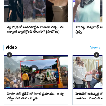
వేశ్య పాత్రలో అదరగొట్టిన వామికా గబ్బి.. ఈ
సూర్య ‘విశ్వనాథ్ అం
బ్యూటీ బ్యాగ్‌గ్రౌండ్‌ తెలుసా? (ఫొటోలు)
స్టిల్స్
Video
View all
హిమాచల్ ప్రదేశ్ లో ఘోర ప్రమాదం.. బస్సు
హెరిటేజ్ అభివృద్ధి క
బోల్తా ఏడుగురు మృతి..
నాశనం.. చలసాని ఆ
రాజీనామా..