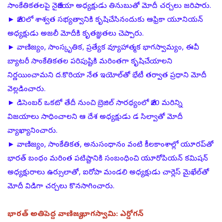
సాంకేతికతలపై నైజీరియా అధ్యక్షుడు తినుబుతో మోదీ చర్చలు జరిపారు.
► జీ20లో శాశ్వత సభ్యత్వానికి కృషిచేసినందుకు ఆఫ్రికా యూనియన్‌
అధ్యక్షుడు అజలీ మోదీకి కృతజ్ఞతలు చెప్పారు.
► వాణిజ్యం, సాంస్కృతిక, ప్రత్యేక వ్యూహాత్మక భాగస్వామ్యం, ఈవీ
బ్యాటరీ సాంకేతికతల పరిపుష్టికి మరింతగా కృషిచేయాలని
నిర్ణయించామని ద.కొరియా నేత ఇయోల్‌తో భేటీ తర్వాత ప్రధాని మోదీ
వెల్లడించారు.
► డిసెంబర్‌ ఒకటో తేదీ నుంచి బ్రెజిల్‌ సారథ్యంలో జీ20 మరిన్ని
విజయాలు సాధించాలని ఆ దేశ అధ్యక్షుడు డ సిల్వాతో మోదీ
వ్యాఖ్యానించారు.
► వాణిజ్యం, సాంకేతికత, అనుసంధానం వంటి కీలకాంశాల్లో యూరప్‌తో
భారత్‌ బంధం మరింత పటిష్టానికి సంబంధించి యూరోపియన్‌ కమిషన్‌
అధ్యక్షురాలు ఉర్సులాతో, ఐరోపా మండలి అధ్యక్షుడు చార్లెస్‌ మైఖేల్‌తో
మోదీ విడిగా చర్చలు కొనసాగించారు.
భారత్‌ అతిపెద్ద వాణిజ్య భాగస్వామి: ఎర్డోగన్‌