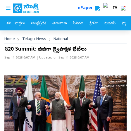
custom menu
Skip to main content
ePaper
TV
హోం
వార్తలు
ఆంధ్రప్రదేశ్
తెలంగాణ
సినిమా
క్రీడలు
బిజినెస్
ఫ్యామ
Breadcrumb
Home
Telugu-News
National
G20 Summit: బిజీబిజీగా ద్వైపాక్షిక భేటీలు
Sep 11 2023 6:07 AM
| Updated on
Sep 11 2023 6:07 AM