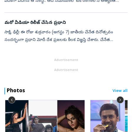
వేదికగా ఎదిగిన ఆ సంస్థ.. అదే సమయంలో టెక్‌ రంగంలోనే అత్యంత
వివాదాస్పద కంపెనీగా నిలిచింది. పేరు మార్చుకుని ఫేస్‌బుక్‌ నుంచి మెటాగా
మ...
మరో వీడియా రిలీజ్ చేసిన ప్రధాని
సాక్షి, ఢిల్లీ: ఈ రోజు శుక్రవారం (ఆగస్టు 7) జాతీయ చేనేత దినోత్సవం
సందర్భంగా ప్రధాని మోదీ దేశ ప్రజలకు కీలక విజ్ఞప్తి చేశారు. చేనేత
హ్యాండ్లూమ్ ఉత్పత్తులను కొనుగోలు చేసి, ఆ వీడియోలను చేనేత
కార్మికులకు ...
Advertisement
Advertisement
Photos
View all