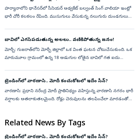
హర్యానాలోని థానేసర్‌లో సీనియర్ అడ్వకేట్ బల్వంత్ సింగ్ వాలియా ఇంట్లో
భారీ చోరీ కలకలం రేపింది. ముసుగులు వేసుకున్న నలుగురు దుండగులు
ఆయన నివాసంలోకి చొరబడి, తుపాకీతో బెదిరించి దాదాపు రూ. 3.15 కోట్ల
విలువైన...
బావిలో ఎగసిపడుతున్న అలలు.. వణికిపోతున్న జనం!
మోర్బీ: గుజరాత్‌లోని మోర్బీ జిల్లాలో ఒక వింత ఘటన చోటుచేసుకుంది. ఒక
మారుమూల గ్రామంలో ఉన్న 18 అడుగుల లోతైన బావిలో గత ఐదు
రోజులుగా అలలు ఎగసిపడుతున్నాయి. ఈ వింత దృశ్యం స్థానికులను
ఆశ్చర్యానికి గురిచేయడమే ...
ట్రెండింగ్‌లో వారణాసి.. మోదీ కంచుకోటలో ఇదేం సీన్‌?
వారణాసి: ప్రధాని నరేంద్ర మోదీ ప్రాతినిథ్యం వహిస్తున్న వారణాసి నగరం భారీ
వర్షాలకు అతలాకుతలమైంది. రోడ్లు చెరువులను తలపించేలా మారడంతో
వాహనదారులు తీవ్ర ఇబ్బందులు ఎదుర్కొంటున్నారు. తాజాగా రోడ్డు
మధ్యలో వరద...
Related News By Tags
ట్రెండింగ్‌లో వారణాసి.. మోదీ కంచుకోటలో ఇదేం సీన్‌?