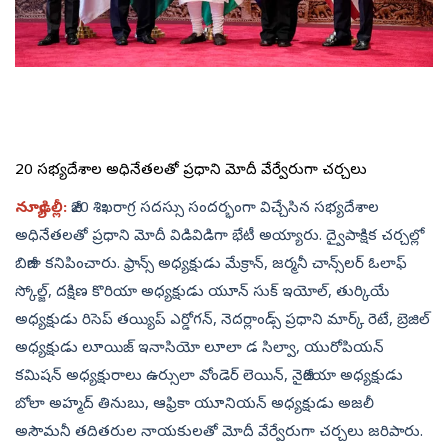
జీ20 సభ్యదేశాల అధినేతలతో ప్రధాని మోదీ వేర్వేరుగా చర్చలు
న్యూఢిల్లీ:
జీ20 శిఖరాగ్ర సదస్సు సందర్భంగా విచ్చేసిన సభ్యదేశాల
అధినేతలతో ప్రధాని మోదీ విడివిడిగా భేటీ అయ్యారు. ద్వైపాక్షిక చర్చల్లో
బిజీగా కనిపించారు. ఫ్రాన్స్‌ అధ్యక్షుడు మేక్రాన్, జర్మనీ చాన్స్‌లర్‌ ఓలాఫ్‌
స్కోల్జ్, దక్షిణ కొరియా అధ్యక్షుడు యూన్‌ సుక్‌ ఇయోల్, తుర్కియే
అధ్యక్షుడు రిసెప్‌ తయ్యిప్‌ ఎర్డోగన్, నెదర్లాండ్స్‌ ప్రధాని మార్క్‌ రెటే, బ్రెజిల్‌
అధ్యక్షుడు లూయిజ్‌ ఇనాసియో లూలా డ సిల్వా, యురోపియన్‌
కమిషన్‌ అధ్యక్షురాలు ఉర్సులా వోండెర్‌ లెయిన్, నైజీరియా అధ్యక్షుడు
బోలా అహ్మద్‌ తినుబు, ఆఫ్రికా యూనియన్‌ అధ్యక్షుడు అజలీ
అసౌమనీ తదితరుల నాయకులతో మోదీ వేర్వేరుగా చర్చలు జరిపారు.