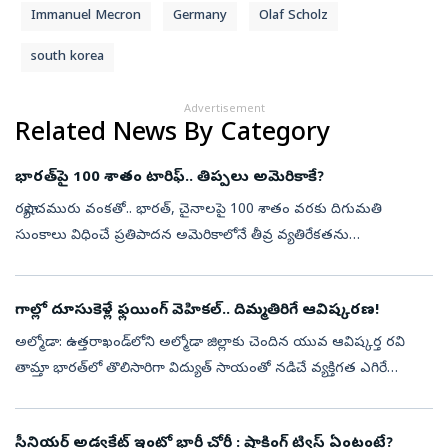
Immanuel Mecron
Germany
Olaf Scholz
south korea
Advertisement
Related News By Category
భారత్‌పై 100 శాతం టారిఫ్‌.. తిప్పలు అమెరికాకే?
రష్యా చమురు వంకతో.. భారత్‌, చైనాలపై 100 శాతం వరకు దిగుమతి
సుంకాలు విధించే ప్రతిపాదన అమెరికాలోనే తీవ్ర వ్యతిరేకతను
ఎదుర్కొంటోంది. ఈ నిర్ణయం అమెరికా ప్రయోజనాలకే నష్టం కలిగిస్తుందని
రిపబ్లికన్‌ సెనేటర్‌ ...
గాల్లో దూసుకెళ్లే ఫ్లయింగ్ వెహికల్.. దిమ్మతిరిగే ఆవిష్కరణ!
అల్మోడా: ఉత్తరాఖండ్‌లోని అల్మోడా జిల్లాకు చెందిన యువ ఆవిష్కర్త రవి
తామ్తా భారత్‌లో తొలిసారిగా విద్యుత్‌ సాయంతో నడిచే వ్యక్తిగత ఎగిరే
వాహనాన్ని (ఫ్లయింగ్ వెహికల్) విజయవంతంగా రూపొందించారు. కాఫ్లిఖాన్
గ్...
సీనియర్ అడ్వకేట్ ఇంట్లో భారీ చోరీ : షాకింగ్‌ ట్విస్ట్‌ ఏంటంటే?