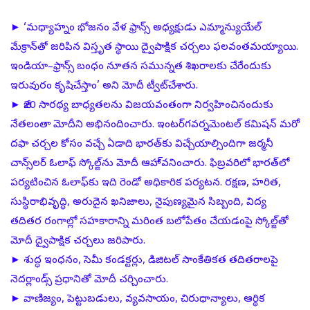
► ‘మధ్యాహ్నం భోజనం వేళ ఫ్రాన్స్‌ అధ్యక్షుడు ఎమ్మాన్యుయేల్‌
మేక్రాన్‌తో జరిపిన విస్తృత స్థాయి ద్వైపాక్షిక చర్చలు ఫలవంతమయ్యాయి.
ఇండియా–ఫ్రాన్స్‌ బంధం నూతన సమున్నత శిఖరాలకు చేరేందుకు
ఇరువురం కృషిచేస్తాం’ అని మోదీ ట్వీట్‌చేశారు.
► జీ20 సారథ్య బాధ్యతలను విజయవంతంగా నిర్వహించినందుకు
నేతలంతా మోదీని అభినందించారు. ఇంటర్‌గవర్నమెంటల్‌ కమిషన్‌ మరో
దఫా చర్చల కోసం వచ్చే ఏడాది భారత్‌కు విచ్చేయాల్సిందిగా జర్మనీ
చాన్స్‌లర్‌ ఓలాఫ్‌ స్కోల్జ్‌ను మోదీ ఆహా్వనించారు. ఫిబ్రవరిలో భారత్‌లో
పర్యటించిన ఓలాఫ్‌కు ఇది రెండో అధికారిక పర్యటన. రక్షణ, హరిత,
సుస్థిరాభివృద్ధి, అరుదైన ఖనిజాలు, నైపుణ్యమైన సిబ్బంది, విద్య
తదితర రంగాల్లో సహకారాన్ని మరింత బలోపేతం చేయడంపై స్కోల్జ్‌తో
మోదీ ద్వైపాక్షిక చర్చలు జరిపారు.
► శుద్ధ ఇంధనం, సెమీ కండక్టర్లు, డిజిటల్‌ సాంకేతికత తదితరాలపై
నెదర్లాండ్స్‌ ప్రధానితో మోదీ చర్చించారు.
► వాణిజ్యం, పెట్టుబడులు, వ్యవసాయం, చిరుధాన్యాలు, ఆర్థిక