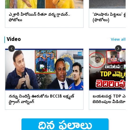
ఎల్లో శారీలో హీరోయిన్ రీతూ వర్మ గ్లామర్..
'హుషారు పిట్టలు' ట్ర
ఫోటోలు
(ఫొటోలు)
Video
View all
నన్ను నిందిస్తే ఊరుకోను BCCIకి లక్ష్మణ్
బయటపడ్డ TDP ఎమ్మెల
స్ట్రాంగ్ వార్నింగ్
బెదిరింపుల వీడియో