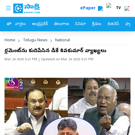
custom menu
Skip to main content
ePaper
TV
హోం
వార్తలు
ఆంధ్రప్రదేశ్
తెలంగాణ
సినిమా
క్రీడలు
బిజినెస్
ఫ్యామ
Breadcrumb
Home
Telugu-News
National
పార్లమెంట్‌ను కుదిపేసిన డీకే శివకుమార్‌ వ్యాఖ్యలు
Mar 24 2025 5:21 PM
| Updated on
Mar 24 2025 5:21 PM