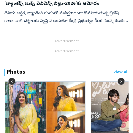
‘బ్యాంకర్స్ బుక్స్ ఎవిడెన్స్ బిల్లు-2026’కు ఆమోదం
దేశీయ ఆర్థిక, బ్యాంకింగ్ రంగంలో సుదీర్ఘకాలంగా కొనసాగుతున్న బ్రిటిష్
కాలం నాటి చట్టాలకు స్వస్తి పలుకుతూ కేంద్ర ప్రభుత్వం కీలక సంస్కరణకు
శ్రీకారం చుట్టింది. 135 ఏళ్ల నాటి ప్రాచీన చట్టం ‘బ్యాంకర్స్ బుక్స...
Advertisement
Advertisement
Photos
View all