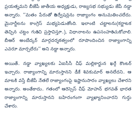
ప్రయత్నమని బీజేపీ జాతీయ అధ్యక్షుడు, రాజ్యసభ సభ్యుడు జేపీ నడ్డా
అన్నారు. ‘‘మతం పేరుతో రిజర్వేషన్లను రాజ్యాంగం అనుమతించలేదు.
మైనార్టీలను కాంగ్రెస్ మభ్యపెడుతోంది. ఇలాంటి చట్టాలను(కర్ణాటక
తెచ్చిన చట్టం గురించి ప్రస్తావిస్తూ..), విధానాలను ఉపసంహరించుకోవాలి.
బీఆర్ అంబేద్కర్ మార్గదర్శకత్వంలో రూపొందించిన రాజ్యాంగాన్ని
ఎవరూ మార్చలేరు’’ అని నడ్డా అన్నారు.
అయితే.. నడ్డా వ్యాఖ్యలకు ఏఐసీసీ చీఫ్‌ మల్లికార్జున ఖర్గే కౌంటర్‌
ఇచ్చారు. రాజ్యాంగాన్ని మారుస్తానని డీకే శివకుమార్‌ అనలేదని.. ఆ
మాటకి వస్తే బీజేపీ నేతలే రాజ్యాంగంపై ఇష్టానుసారం వ్యాఖ్యలు చేశారని
అన్నారు. అంతేకాదు.. గతంలో ఆరెస్సెస్‌ చీఫ్‌ మోహన్‌ భగవత్‌ భారత
రాజ్యాంగాన్ని మారుస్తానని బహిరంగంగా వ్యాఖ్యానించారని గుర్తు
చేశారు.