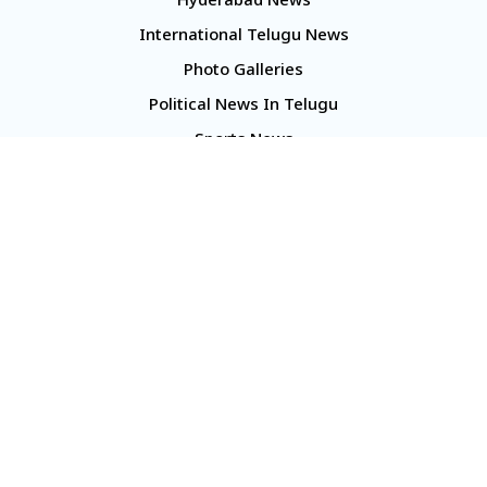
Hyderabad News
International Telugu News
Photo Galleries
Political News In Telugu
Sports News
TS Politics News
Telangana News
Telugu Movie Reviews
Company
About Us
Contact Us
Media Kit