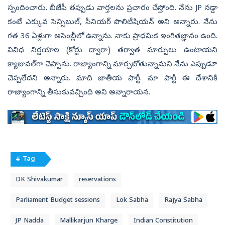
స్పందించారు. బీజేపీ తప్పుడు వార్తలను ప్రచారం చేస్తోంది. నేను JP నడ్డా
కంటే ఎక్కువ సెన్సిబుల్, సీనియర్ పొలిటీషియన్ అని అన్నారు. నేను
గత 36 ఏళ్లుగా అసెంబ్లీలో ఉన్నాను. నాకు ప్రాథమిక ఇంగితజ్ఞానం ఉంది.
వివిధ నిర్ణయాల (కోర్టు ద్వారా) తర్వాత మార్పులు ఉంటాయని
క్యాజువల్‌గా చెప్పాను. రాజ్యాంగాన్ని మార్చబోతున్నామని నేను ఎప్పుడూ
చెప్పలేదని అన్నారు. మాది జాతీయ పార్టీ. మా పార్టీ ఈ దేశానికి
రాజ్యాంగాన్ని తీసుకువచ్చింది అని అన్నారాయన.
# Tag
DK Shivakumar
reservations
Parliament Budget sessions
Lok Sabha
Rajya Sabha
JP Nadda
Mallikarjun Kharge
Indian Constitution