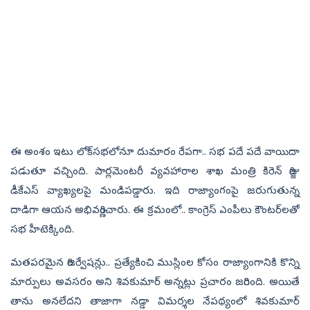
ఈ అంశం ఇటు లోక్‌సభలోనూ దుమారం రేపగా.. సభ పదే పదే వాయిదా
పడుతూ వచ్చింది. పార్లమెంటరీ వ్యవహారాల శాఖ మంత్రి కిరెన్‌ రిజ్జు
డీకేఎస్‌ వ్యాఖ్యలపై మండిపడ్డారు. ఇది రాజ్యాంగంపై జరుగుతున్న
దాడిగా ఆయన అభివర్ణించారు. ఈ క్రమంలో.. కాంగ్రెస్‌ ఎంపీలు కౌంటర్‌లతో
సభ హీటెక్కింది.
మతపరమైన రిజర్వేషన్లు.. ప్రత్యేకించి ముస్లింల కోసం రాజ్యాంగానికి కొన్ని
మార్పులు అవసరం అని శివకుమార్‌ అన్నట్లు ప్రచారం జరిగింది. అయితే
తాను అనలేదని తాజాగా నడ్డా విమర్శల నేపథ్యంలో శివకుమార్‌