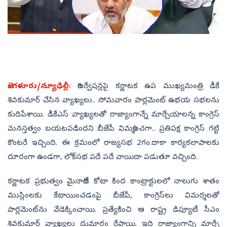
బెంగళూరు/న్యూఢిల్లీ:
రిజర్వేషన్లపై కర్ణాటక ఉప ముఖ్యమంత్రి డీకే
శివకుమార్‌ చేసిన వ్యాఖ్యలు.. సోమవారం పార్లమెంట్‌ ఉభయ సభలను
కుదిపేశాయి. డీకేఎస్‌ వ్యాఖ్యలతో రాజ్యాంగాన్నే మార్చేయాలన్న కాంగ్రెస్
మనస్తత్వం బయటపడిందని బీజేపీ విమర్శించగా.. ప్రతిపక్ష కాంగ్రెస్‌ గట్టి
కౌంటరే ఇచ్చింది. ఈ క్రమంలో రాజ్యసభ 2గం.దాకా కార్యకలాపాలకు
దూరంగా ఉండగా, లోక్‌సభ పదే పదే వాయిదా పడుతూ వచ్చింది.
కర్ణాటక ప్రభుత్వం మైనారిటీ కోటా కింద కాంట్రాక్టులలో నాలుగు శాతం
ముస్లింలకు కేటాయించడంపై బీజేపీ, కాంగ్రెస్‌లు విమర్శలతో
పార్లమెంట్‌ను వేడెక్కించాయి. ప్రత్యేకించి ఆ రాష్ట్ర డిప్యూటీ సీఎం
శివకుమార్‌ వ్యాఖ్యలు దుమారం రేపాయి. ఇది రాజ్యాంగాన్ని మార్చే