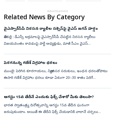
Advertisement
Related News By Category
వైఎస్సార్‌సీపీ నిరసన ర్యాలీల సక్సెస్‌పై వైఎస్ జగన్ హర్షం
తాడేపల్లి : డీఎస్సీ అక్రమాలపై వైఎస్సార్‌సీపీ చేపట్టిన నిరసన ర్యాలీలు
విజయవంతం కావడంపై పార్టీ అధ్యక్షుడు, మాజీ సీఎం వైఎస్‌
జగన్‌మోహన్‌రెడ్డి హర్షం వ్యక్తం చేశారు. విద్యార్థులు, యువకులు,
నిరుద్యోగుల మద్...
పెరగనున్న గణేశ్‌ విగ్రహాల ధరలు
ముంబై: పెరిగిన కూరగాయలు, నిత్యావసర సరుకులు, ఇంధన ధరలతోపాటు
ఈసారి గణేశ్‌ విగ్రహాల ధరలు కూడా ఏకంగా 20–30 శాతం పెరిగే
అవకాశముండటంతో గణేశ్‌ భక్తులపై అదనపు ఆర్థిక భారం పడనుంది.
గణేశోత్సవాలు సమీపిస్తుండటంతో...
ఆగస్టు 15వ తేదీనే ఎందుకు ఫిక్స్‌ చేశారో మీకు తెలుసా?
భారత స్వాతంత్ర్య దినోత్సవాన్ని ఆగస్టు 15వ తేదీన ఘనంగా
జరుపుకుంటాం. అయితే ఈ తేదీని ఫిక్స్‌ చేయడానికి చాలానే చర్చలు