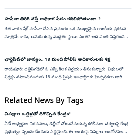
జరిగాయట. మనకు స్వాత్వంత్యం వచ్చిన తర్వాత ఈ సెలబ్రేషన్స్‌
జరుపుకోవడానికి ఒక తేదీని నిర్...
హసీనా తిరిగి వస్తే అధికార పీఠం కదిలిపోతుందా..?
గత వారం షేక్ హసీనా చేసిన ప్రసంగం ఒక ముఖ్యమైన రాజకీయ ప్రకటన
మాత్రమే కాదు, ఆమెకు ఉన్న మద్దతు స్థాయి ఎంత? అది ఎంత విస్తరించి
ఉందో అంచనా వేసే ప్రయత్నం కూడా. ఈ కార్యక్రమాన్ని న్యూఢిల్లీలోని ఫారిన్
కరెస్పాం...
ఛార్జ్‌షీట్‌లో జాప్యం.. 18 మంది పోలీస్‌ అధికారులకు శిక్ష
రాయ్‌పూర్‌: ఛత్తీస్‌గఢ్‌లో ఓ ఎస్పీ కీలక నిర్ణయం తీసుకున్నారు. విధులలో
నిర్లక్షం వహించినందుకు 18 మంది స్టేషన్‌ ఇంఛార్జ్‌లకు హెచ్చరికలు జారీ
చేశారు. నిర్ణీత 60, 90 రోజుల గడువులో ఛార్జ్‌షీట్‌లను కోర్టులో...
Related News By Tags
విపక్షాల ఒత్తిళ్లతో దిగొచ్చిన కేంద్రం!
నీట్‌ అభ్యర్థుల నిరసనలు, ఢిల్లీలో చోటుచేసుకున్న పోలీసుల చర్యలపై కేంద్ర
ప్రభుత్వం స్పందించేందుకు సిద్ధమైంది. ఈ అంశంపై విపక్షాల ఆందోళనల