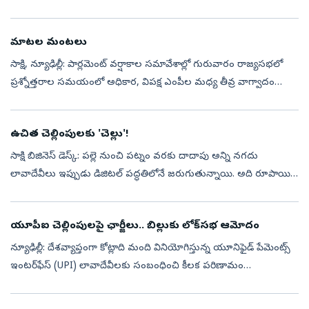
నేపథ్యంలో కేంద్ర హోం మంత్రి అమిత్ షా లోక్‌సభలో ప్రకటన
చేయనున్నారు....
మాటల మంటలు
సాక్షి, న్యూఢిల్లీ: పార్లమెంట్‌ వర్షాకాల సమావేశాల్లో గురువారం రాజ్యసభలో
ప్రశ్నోత్తరాల సమయంలో అధికార, విపక్ష ఎంపీల మధ్య తీవ్ర వాగ్వాదం
చోటుచేసుకుంది. రాజ్యసభలో విపక్ష నేత మల్లికార్జున ఖర్గే కీలక జాతీయ ...
ఉచిత చెల్లింపులకు 'చెల్లు'!
సాక్షి బిజినెస్‌ డెస్క్‌: పల్లె నుంచి పట్నం వరకు దాదాపు అన్ని నగదు
లావాదేవీలు ఇప్పుడు డిజిటల్‌ పద్ధతిలోనే జరుగుతున్నాయి. అది రూపాయి
అయినా వేల రూపాయలైనా సరే..స్మార్ట్‌ ఫోన్‌ ద్వారా క్యూఆర్‌ కోడ్‌ స్కాన...
యూపీఐ చెల్లింపులపై ఛార్జీలు.. బిల్లుకు లోక్‌సభ ఆమోదం
న్యూఢిల్లీ: దేశవ్యాప్తంగా కోట్లాది మంది వినియోగిస్తున్న యూనిఫైడ్ పేమెంట్స్
ఇంటర్‌ఫేస్ (UPI) లావాదేవీలకు సంబంధించి కీలక పరిణామం
చోటుచేసుకుంది. యూపీఐ వంటి డిజిటల్ చెల్లింపులపై మర్చెంట్‌ డిస్కౌంట్‌
(MDR)...