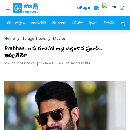
custom menu
Skip to main content
ePaper
TV
హోం
వార్తలు
ఆంధ్రప్రదేశ్
తెలంగాణ
సినిమా
క్రీడలు
బిజినెస్
ఫ్యామ
Breadcrumb
Home
Telugu-News
Movies
Prabhas: నెలకు రూ.కోటి అద్దె చెల్లించిన ప్రభాస్‌..
ఇప్పుడేమో!
Mar 27 2024 3:00 PM
| Updated on
Mar 27 2024 3:34 PM