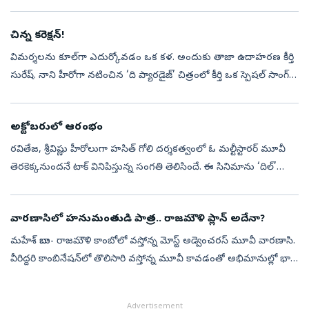
బయోపిక్, ‘త్రీ ఇడియట్స్‌’ సీక్వెల్, దర్శకుడు లోకేష్‌ కనగరాజ్‌...
చిన్న కరెక్షన్‌!
విమర్శలను కూల్‌గా ఎదుర్కోవడం ఒక కళ. అందుకు తాజా ఉదాహరణ కీర్తి
సురేష్‌. నాని హీరోగా నటించిన ‘ది ప్యారడైజ్‌’ చిత్రంలో కీర్తి ఒక స్పెషల్‌ సాంగ్‌కి
డ్యాన్స్‌ చేశారు. కీర్తి ఈ పాట చేయడాన్ని విమర్శిస్తూ, ఓ ...
అక్టోబరులో ఆరంభం
రవితేజ, శ్రీవిష్ణు హీరోలుగా హసిత్‌ గోలి దర్శకత్వంలో ఓ మల్టీస్టారర్‌ మూవీ
తెరకెక్కనుందనే టాక్‌ వినిపిస్తున్న సంగతి తెలిసిందే. ఈ సినిమాను ‘దిల్‌’
రాజు, శిరీష్‌ నిర్మించనున్నారట. కాగా, ఈ సినిమా రెగ్యులర్...
వారణాసిలో హనుమంతుడి పాత్ర.. రాజమౌళి ప్లాన్ అదేనా?
మహేశ్ బాబు- రాజమౌళి కాంబోలో వస్తోన్న మోస్ట్ అడ్వెంచరస్ మూవీ వారణాసి.
వీరిద్దరి కాంబినేషన్‌లో తొలిసారి వస్తోన్న మూవీ కావడంతో అభిమానుల్లో భారీ
అంచనాలు నెలకొన్నాయి. ప్రస్తుతం ఈ సినిమా షూటింగ్ శరవేగంగా జర...
Advertisement