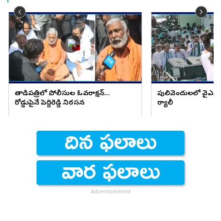
తాడిపత్రిలో పోలీసుల ఓవరాక్షన్...
పులివెందులలో వైఎస్ అవ
రోడ్డుపైనే పెద్దిరెడ్డి నిరసన
ర్యాలీ
Advertisement