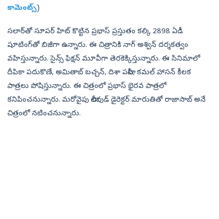
కామెంట్స్‌
)
సలార్‌తో సూపర్‌ హిట్ కొట్టిన ప్రభాస్ ప్రస్తుతం కల్కి 2898 ఏడీ
షూటింగ్‌తో బిజీగా ఉన్నారు. ఈ చిత్రానికి నాగ్ అశ్విన్ దర్శకత్వం
వహిస్తున్నారు. సైన్స్‌ ఫిక్షన్‌ మూవీగా తెరకెక్కిస్తున్నారు. ఈ సినిమాలో
దీపికా పదుకొణే, అమితాబ్‌ బచ్చన్‌, దిశా పటానీ, కమల్ హాసన్‌ కీలక
పాత్రలు పోషిస్తున్నారు. ఈ చిత్రంలో ప్రభాస్ భైరవ పాత్రలో
కనిపించనున్నారు. మరోవైపు టాలీవుడ్ డైరెక్టర్‌ మారుతితో రాజాసాబ్‌ అనే
చిత్రంలో నటించనున్నారు.