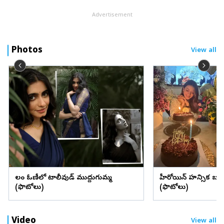
Advertisement
Photos
View all
లంగా ఓణీలో టాలీవుడ్ ముద్దుగుమ్మ
హీరోయిన్ హన్సిక బర్త్ 
(ఫొటోలు)
(ఫొటోలు)
Video
View all