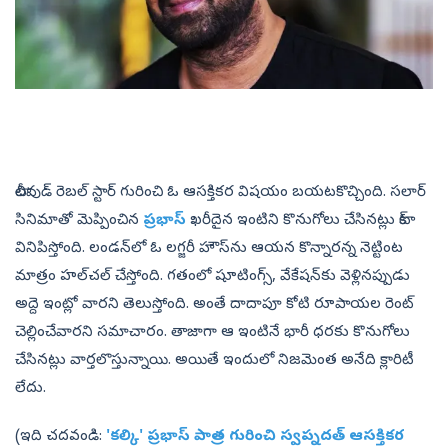
టాలీవుడ్ రెబల్ స్టార్‌ గురించి ఓ ఆసక్తికర విషయం బయటకొచ్చింది. సలార్‌
సినిమాతో మెప్పించిన
ప్రభాస్
ఖరీదైన ఇంటిని కొనుగోలు చేసినట్లు టాక్
వినిపిస్తోంది. లండన్‌లో ఓ లగ్జరీ హౌస్‌ను ఆయన కొన్నారన్న నెట్టింట
మాత్రం హల్‌చల్‌ చేస్తోంది. గతంలో షూటింగ్స్‌, వేకేషన్‌కు వెళ్లినప్పుడు
అద్దె ఇంట్లో వారని తెలుస్తోంది. అంతే దాదాపూ కోటి రూపాయల రెంట్
చెల్లించేవారని సమాచారం. తాజాగా ఆ ఇంటినే భారీ ధరకు కొనుగోలు
చేసినట్లు వార్తలొస్తున్నాయి. అయితే ఇందులో నిజమెంత అనేది క్లారిటీ
లేదు.
(ఇది చదవండి:
'కల్కి' ప్రభాస్‌ పాత్ర గురించి స్వప్నదత్‌ ఆసక్తికర