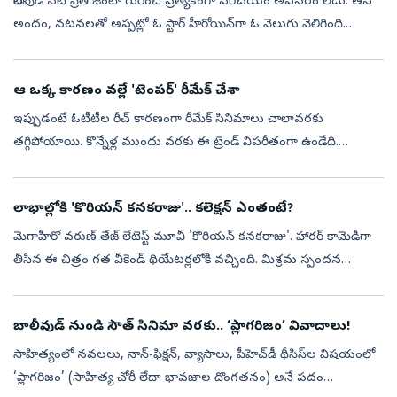
బాలీవుడ్‌ నటి ప్రీతి జింటా గురించి ప్రత్యేకంగా పరిచయం అవసరం లేదు. తన
అందం, నటనలతో అప్పట్లో ఓ స్టార్‌ హీరోయిన్‌గా ఓ వెలుగు వెలిగింది.
అమితాబ్‌ బచ్చన్‌ హోస్ట్‌ చేస్తున్న ‘కౌన్‌ బనేగా కరోడ్‌పతి’ 18వ సీజన...
ఆ ఒక్క కారణం వల్లే 'టెంపర్' రీమేక్ చేశా
ఇప్పుడంటే ఓటీటీల రీచ్ కారణంగా రీమేక్ సినిమాలు చాలావరకు
తగ్గిపోయాయి. కొన్నేళ్ల ముందు వరకు ఈ ట్రెండ్ విపరీతంగా ఉండేది.
ఉదాహరణ తీసుకుంటే తెలుగులో హిట్ అయిన మూవీని తమిళం లేదా
కన్నడలో రీమేక్ చేశారు. అలా 20...
లాభాల్లోకి 'కొరియన్ కనకరాజు'.. కలెక్షన్ ఎంతంటే?
మెగాహీరో వరుణ్ తేజ్ లేటెస్ట్ మూవీ 'కొరియన్ కనకరాజు'. హారర్ కామెడీగా
తీసిన ఈ చిత్రం గత వీకెండ్ థియేటర్లలోకి వచ్చింది. మిశ్రమ స్పందన
తెచ్చుకున్నప్పటికీ మంచి వసూళ్లు సాధించింది. మూడు రోజుల్లోనే రూ.35
కోట...
బాలీవుడ్ నుండి సౌత్ సినిమా వరకు.. ‘ప్లాగరిజం’ వివాదాలు!
సాహిత్యంలో నవలలు, నాన్-ఫిక్షన్, వ్యాసాలు, పీహెచ్‌డీ థీసిస్‌ల విషయంలో
‘ప్లాగరిజం’ (సాహిత్య చోరీ లేదా భావజాల దొంగతనం) అనే పదం