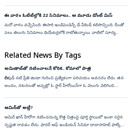
సాధారణంగా వినిపిస్తూ ఉంటుంది. అయితే నాటకాలు, లలిత కళలు, సినిమా
వంటి ఇతర సాంస...
ఈ వారం ఓటీటీల్లోకి 22 సినిమాలు.. ఆ మూడు డోంట్ మిస్
మరో వారం వచ్చేసింది. ఈసారి ఇండిపెండెన్స్ డే-వీకెండ్ కలిసొచ్చింది. దీంతో
పలు తెలుగు సినిమాలు థియేటర్లలోకి రాబోతున్నాయి. వాటిలో సూర్య
'విశ్వనాథ్ అండ్ సన్స్' స్పెషల్ అట్రాక్షన్ కాగా.. అగధ, పళ్లబురుసు, అన...
Related News By Tags
అమితాబ్‌తో నటించాలనే కోరిక.. కోమాలో పాత్ర
బాలీవుడ్‌ నటి ప్రీతి జింటా గురించి ప్రత్యేకంగా పరిచయం అవసరం లేదు. తన
అందం, నటనలతో అప్పట్లో ఓ స్టార్‌ హీరోయిన్‌గా ఓ వెలుగు వెలిగింది.
అమితాబ్‌ బచ్చన్‌ హోస్ట్‌ చేస్తున్న ‘కౌన్‌ బనేగా కరోడ్‌పతి’ 18వ సీజన...
ఆమిర్‌తో అట్లీ?
ఆమిర్‌ ఖాన్‌ హీరోగా నటించనున్న కొత్త చిత్రంపై పూర్తి స్థాయిలో ఇంకా సరైన
స్పష్టత రావడం లేదు. ఫాదర్‌ ఆఫ్‌ ఇండియన్‌ సినిమా దాదాసాహెబ్‌ ఫాల్కే