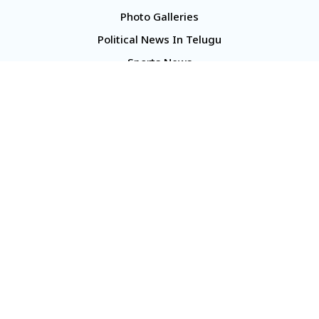
Photo Galleries
Political News In Telugu
Sports News
TS Politics News
Telangana News
Telugu Movie Reviews
Company
About Us
Contact Us
Media Kit
Terms And Conditions