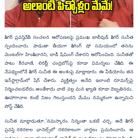
సింగర్‌ ప్రవస్తి చేసిన సంచలన ఆరోపణలపై ప్రముఖ టాలీవుడ్ సింగర్ సునీత
స్పందించారు. పాడుతా తీయగా సింగింగ్‌ షో సమయంలో తనను
మెంటల్‌గా హింసించారని, బాడీ షేమింగ్‌ చేశారని ఆరోపించింది. సునీతతో
పాటు కీరవాణి, లిరిసిస్ట్‌ చంద్రబోస్‌పై కూడా విమర్శలు చేసింది. ఈ
నేపథ్యంలోనే సింగర్ సునీత ఈ అంశంపై మాట్లాడారు. ఈ వీడియోను తన
ఇన్‌స్టాగ్రామ్‌లో షేర్ చేశారు. వ్యక్తిత్వం అనేది ఇలాంటి రూమర్స్‌పై
నిర్మించబడలేదు..అంతేకాదు వాటి వల్ల మన ఖ్యాతి కూడా దెబ్బతినదు..
ఊహాగానాల కంటే నిజం గెలుస్తుందని మేము నమ్మకంగా ఉన్నామని
పోస్ట్ చేసింది.
సునీత మాట్లాడుతూ..'నమస్కారం. నిన్నంతా ఒకటే చర్చ.. అదే సింగర్
ప్రవస్తి.. రకరకాల ఛానెల్స్‌లో రకరకాలుగా వార్తలు ప్రచురించారు. ఆ