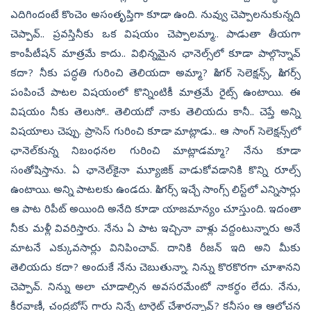
ఎదిగిందంటే కొంచెం అసంతృప్తిగా కూడా ఉంది. నువ్వు చెప్పాలనుకున్నది
చెప్పావ్.. ప్రవస్తి నీకు ఒక విషయం చెప్పాలమ్మా.. పాడుతా తీయగా
కాంపీటీషన్ మాత్రమే కాదు.. విభిన్నమైన ఛానెల్స్‌లో కూడా పాల్గొన్నావ్
కదా? నీకు పద్ధతి గురించి తెలియదా అమ్మా? సింగర్ సెలెక్షన్స్‌, సింగర్స్
పంపించే పాటల విషయంలో కొన్నింటికీ మాత్రమే రైట్స్ ఉంటాయి. ఈ
విషయం నీకు తెలుసో.. తెలియదో నాకు తెలియదు కానీ.. చెప్తే అన్ని
విషయాలు చెప్పు. ప్రాసెస్ గురించి కూడా మాట్లాడు.. ఆ సాంగ్‌ సెలెక్షన్స్‌లో
ఛానెల్‌కున్న నిబంధనల గురించి మాట్లాడమ్మా? నేను కూడా
సంతోషిస్తాను. ఏ ఛానెల్‌కైనా మ్యూజిక్ వాడుకోవడానికి కొన్ని రూల్స్
ఉంటాయి. అన్ని పాటలకు ఉండదు. సింగర్స్‌ ఇచ్చే సాంగ్స్ లిస్ట్‌లో ఎన్నిసార్లు
ఆ పాట రిపీట్ అయింది అనేది కూడా యాజమాన్యం చూస్తుంది. ఇదంతా
నీకు మళ్లీ వివరిస్తారు. నేను ఏ పాట ఇచ్చినా వాళ్లు వద్దంటున్నారు అనే
మాటనే ఎక్కువసార్లు వినిపించావ్. దానికి రీజన్‌ ఇది అని మీకు
తెలియదు కదా? అందుకే నేను చెబుతున్నా. నిన్ను కొరకొరగా చూశానని
చెప్పావ్. నిన్ను అలా చూడాల్సిన అవసరమేంటో నాకర్థం లేదు. నేను,
కీరవాణీ, చంద్రబోస్‌ గారు నిన్నే టార్గెట్‌ చేశారన్నావ్? కనీసం ఆ ఆలోచన