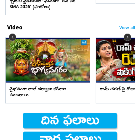
గచ్చిబౌలి స్టేడియంలో ఘనంగా 'రన్ ఫర్
SMA 2026' (ఫొటోలు)
Video
View all
వైభవంగా లాల్ దర్వాజా బోనాల
రామ్ చరణ్ పై రోజా షాక
సంబరాలు