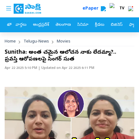
custom menu
Skip to main content
ePaper
TV
హోం
వార్తలు
ఆంధ్రప్రదేశ్
తెలంగాణ
సినిమా
క్రీడలు
బిజినెస్
ఫ్యామ
Breadcrumb
Home
Telugu-News
Movies
Sunitha: అంత నీచమైన ఆలోచన నాకు లేదమ్మా?..
ప్రవస్తి ఆరోపణలపై సింగర్ సునీత
Apr 22 2025 5:10 PM
| Updated on
Apr 22 2025 6:11 PM