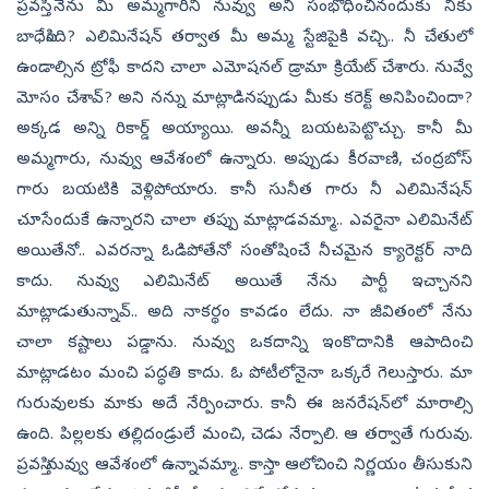
ప్రవస్తి నేను మీ అమ్మగారిని నువ్వు అని సంభోధించినందుకు నీకు
బాధేసింది? ఎలిమినేషన్ తర్వాత మీ అమ్మ స్టేజిపైకి వచ్చి.. నీ చేతులో
ఉండాల్సిన ట్రోఫీ కాదని చాలా ఎమోషనల్ డ్రామా క్రియేట్ చేశారు. నువ్వే
మోసం చేశావ్? అని నన్ను మాట్లాడినప్పుడు మీకు కరెక్ట్ అనిపించిందా?
అక్కడ అన్ని రికార్డ్ అయ్యాయి. అవన్నీ బయటపెట్టొచ్చు. కానీ మీ
అమ్మగారు, నువ్వు ఆవేశంలో ఉ‍న్నారు. అప్పుడు కీరవాణి, చంద్రబోస్‌
గారు బయటికి వెళ్లిపోయారు. కానీ సునీత గారు నీ ఎలిమినేషన్
చూసేందుకే ఉన్నారని చాలా తప్పు మాట్లాడవమ్మా.. ఎవరైనా ఎలిమినేట్
అయితేనో.. ఎవరన్నా ఓడిపోతేనో సంతోషించే నీచమైన క్యారెక్టర్‌ నాది
కాదు. నువ్వు ఎలిమినేట్ అయితే నేను పార్టీ ఇచ్చానని
మాట్లాడుతున్నావ్.. అది నాకర్థం కావడం లేదు. నా జీవితంలో నేను
చాలా కష్టాలు పడ్డాను. నువ్వు ఒకదాన్ని ఇంకొదానికి ఆపాదించి
మాట్లాడటం మంచి పద్ధతి కాదు. ఓ పోటీలోనైనా ఒక్కరే గెలుస్తారు. మా
గురువులకు మాకు అదే నేర్పించారు. కానీ ఈ జనరేషన్‌లో మారాల్సి
ఉంది. పిల్లలకు తల్లిదండ్రులే మంచి, చెడు నేర్పాలి. ఆ తర్వాతే గురువు.
ప్రవస్తి నువ్వు ఆవేశంలో ఉన్నావమ్మా.. కాస్తా ఆలోచించి నిర్ణయం తీసుకుని