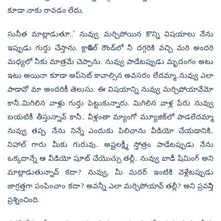
కూడా నాకు రావడం లేదు.
సునీత మాట్లాడుతూ..' నువ్వు మర్చిపోయిన కొన్ని విషయాలు నేను
ఇప్పుడు గుర్తు చేస్తాను. క్లాసికల్ రౌండ్‌లో నీ దగ్గరికి వచ్చి మరి అందరి
మధ్యలో నీకు మాత్రమే చెప్పాను. నువ్వు పాడేటప్పుడు మృదంగం అటు
ఇటు ‍అయినా కూడా అప్‌సెట్‌ కావాల్సిన అవసరం లేదమ్మా..నువ్వు ఎలా
పాడావో మా అందరికీ తెలుసు. ఈ విషయాన్ని నువ్వు మర్చిపోయావేమో
కానీ..మిగిలిన వాళ్లు గుర్తు పెట్టుకున్నారు. మిగిలిన వాళ్ల పేరు నువ్వు
బయటికీ తీస్తున్నావ్ కానీ.. వీళ్లంతా మ్యాంగో మ్యూజిక్‌లో పాడలేదమ్మా
నువ్వు తప్ప. నేను నిన్నే ఎందుకు పిలిచాను వీడియో చేయడానికి..
నిహాల్‌ గారు మీకు గురువు.. అష్టలక్ష్మీ స్తోత్రం పాడేటప్పుడు నేను
ఒక్కదాన్నే ఆ వీడియో షూట్ చేయొచ్చు తల్లీ.. నువ్వు బాడీ షేమింగ్ అని
మాట్లాడుతున్నావ్ కదా? నువ్వు, మీ మదర్‌ ఇంటికి వెళ్లేటప్పుడు
జాగ్రత్తగా పంపించాం కదా? అవన్నీ ఎలా మర్చిపోయావ్ తల్లీ? అని ప్రవస్తిని
ప్రశ్నించింది.