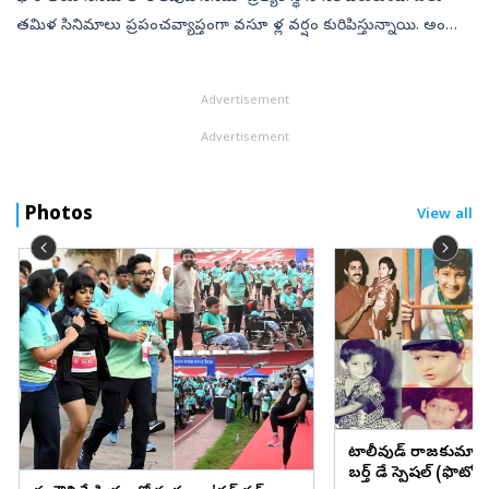
తమిళ సినిమాలు ప్రపంచవ్యాప్తంగా వసూ ళ్ల వర్షం కురిపిస్తున్నాయి. అందుకే
పలువురు ప్రముఖ బాలీవుడ్‌ బ్యూటీలు తమిళంలో నటించడానికి ఆసక్తి చ...
Advertisement
Advertisement
Photos
View all
టాలీవుడ్ రాజకుమార
బర్త్ డే స్పెషల్ (ఫొటోల