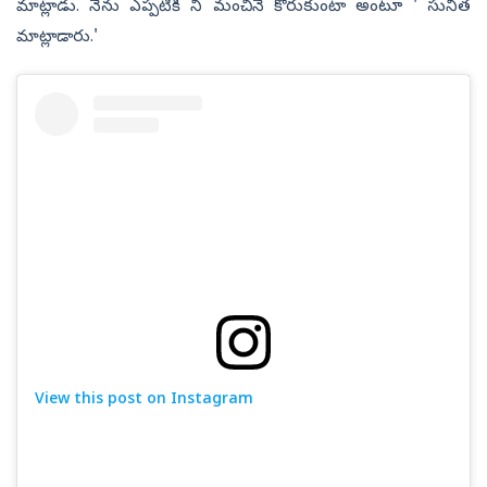
మాట్లాడు. నేను ఎప్పటికీ నీ మంచినే కోరుకుంటా అంటూ ' సునీత
మాట్లాడారు.'
View this post on Instagram