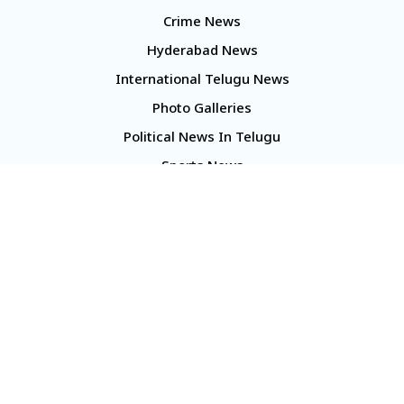
Crime News
Hyderabad News
International Telugu News
Photo Galleries
Political News In Telugu
Sports News
TS Politics News
Telangana News
Telugu Movie Reviews
Company
About Us
Contact Us