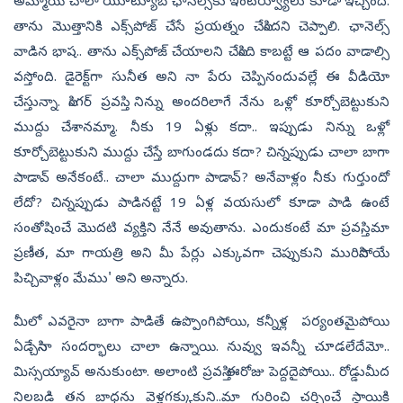
అమ్మాయి చాలా యూట్యూబ్ ఛానెల్స్‌కు ఇంటర్వ్యూలు కూడా ఇచ్చింది.
తాను మొత్తానికి ఎక్స్‌పోజ్‌ చేసే ప్రయత్నం చేసిందని చెప్పాలి. ఛానెల్స్
వాడిన భాష.. తాను ఎక్స్‌పోజ్‌ చేయాలని చేసింది కాబట్టే ఆ పదం వాడాల్సి
వస్తోంది. డైరెక్ట్‌గా సునీత అని నా పేరు చెప్పినందువల్లే ఈ వీడియో
చేస్తున్నా. సింగర్‌ ప్రవస్తి.. నిన్ను అందరిలాగే నేను ఒళ్లో కూర్చోబెట్టుకుని
ముద్దు చేశానమ్మా. నీకు 19 ఏళ్లు కదా.. ఇప్పుడు నిన్ను ఒళ్లో
కూర్చోబెట్టుకుని ముద్దు చేస్తే బాగుండదు కదా? చిన్నప్పుడు చాలా బాగా
పాడావ్ అనేకంటే.. చాలా ముద్దుగా పాడావ్? అనేవాళ్లం నీకు గుర్తుందో
లేదో? చిన్నప్పుడు పాడినట్టే 19 ఏళ్ల వయసులో కూడా పాడి ఉంటే
సంతోషించే మొదటి వ్యక్తిని నేనే అవుతాను. ఎందుకంటే మా ప్రవస్తి, మా
ప్రణీత, మా గాయత్రి అని మీ పేర్లు ఎక్కువగా చెప్పుకుని మురిసిపోయే
పిచ్చివాళ్లం మేము' అని అన్నారు.
మీలో ఎవరైనా బాగా పాడితే ఉప్పొంగిపోయి, కన్నీళ్ల పర్యంతమైపోయి
ఏడ్చేసినా సందర్భాలు చాలా ఉన్నాయి. నువ్వు ఇవన్నీ చూడలేదేమో..
మిస్సయ్యావ్ అనుకుంటా. అలాంటి ప్రవస్తి ఈరోజు పెద్దదైపోయి.. రోడ్డుమీద
నిలబడి తన బాధను వెళ్లగక్కుకుని..మా గురించి చర్చించే స్థాయికి