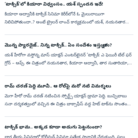
‘టాక్సిక్‌’లో కియారా విధ్వంసం.. యశ్‌ స్పందన ఇదే!
కియారా అద్వానీకి టాక్సిక్‌ సినిమా కెరీర్‌లోనే ఓ మైలురాయిగా
నిలిచిపోతుందా..? అంటే ట్రైలర్‌ లాంచ్‌ కార్యక్రమంలో యశ్‌, నయనతార
చేసిన వ్యాఖ్యలు చూస్తే అవుననే అనిపిస్తోంది. సినిమాలో కియారా నటన,
ఆమె అంకితభావ...
మొన్న ప్యారడైజ్.. నిన్న టాక్సిక్.. ఏం సందేశం ఇస్తున్నారు?
యశ్ హీరోగా వస్తోన్న మాస్ యాక్షన్‌ ఎంటర్‌టైనర్‌ ‘టాక్సిక్‌: ఎ ఫెయిరీ టేల్‌ ఫర్‌
గ్రోన్‌ – అప్స్‌. ఈ చిత్రంలో నయనతార, కియారా అద్వానీ, తార సుతారియా,
రుక్మిణి వసంత్, హ్యూమా ఖురేషీ ప్రధాన పాత్రల్లో నటించార...
రామ్ చరణ్ పెద్ది మూవీ.. ఆ రోల్‌పై మరో నటి విమర్శలు
మెగా హీరో రామ్ చరణ్‌ నటించిన స్పోర్ట్స్ యాక్షన్ డ్రామా పెద్ది. బుచ్చిబాబు
సనా దర్శకత్వంలో వచ్చిన ఈ చిత్రం బాక్సాఫీస్ వద్ద హిట్ టాక్‌ను సొంతం
చేసుకుంది. రూరల్ స్పోర్ట్స్ డ్రామాగా ఈ మూవీని ప్రేక్షకుల ము...
టాక్సిక్ భామ.. అక్కడ కూడా అడుగు పెట్టనుందా?
భార తీయ సినిమాలో కోలీవుడ్ సినిమా ప్రత్యేక స్థానానికి చేరుకుంది. పలు