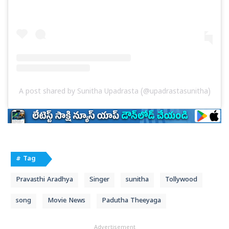
A post shared by Sunitha Upadrasta (@upadrastasunitha)
# Tag
Pravasthi Aradhya
Singer
sunitha
Tollywood
song
Movie News
Padutha Theeyaga
Advertisement