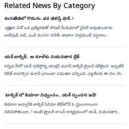
Related News By Category
కంగనా చేతిలో గొడుగు..ధర తెలిస్తే షాకే..!
ఎప్పుడూ ఏదో ఒక ప్రత్యేకతతో సోషల్‌ మీడియాలో వైరల్‌ అవుతుంటారు
బాలీవుడ్‌ నటి, ఎంపీ కంగనా రనౌత్‌. తాజాగా పార్లమెంట్‌ వర్షాకాల
సమావేశాలకు హాజరైన ఆమె మరోసారి తన స్టైలిష్‌ లుక్‌తో అందరి దృష్టినీ
ఆకర్షించారు...
యశ్ టాక్సిక్.. ఆ రూల్‌కు నయనతార బ్రేక్
కన్నడ హీరో యశ్ నటిస్తోన్న యాక్షన్‌ మూవీ టాక్సిక్ ట్రైలర్ రిలీజైంది. ఇప్పటికే
రిలీజ్ కావాల్సిన మూవీ వాయిదా పడుతూ వచ్చింది. ఎట్టకేలకు ఈ నెల 26న
ప్రేక్షకుల ముందుకు రానుంది. ఈ నేపథ్యంలోనే మేకర్స్ ట్రైలర్ ...
‘టాక్సిక్‌’లో కియారా విధ్వంసం.. యశ్‌ స్పందన ఇదే!
కియారా అద్వానీకి టాక్సిక్‌ సినిమా కెరీర్‌లోనే ఓ మైలురాయిగా
నిలిచిపోతుందా..? అంటే ట్రైలర్‌ లాంచ్‌ కార్యక్రమంలో యశ్‌, నయనతార
చేసిన వ్యాఖ్యలు చూస్తే అవుననే అనిపిస్తోంది. సినిమాలో కియారా నటన,
ఆమె అంకితభావ...