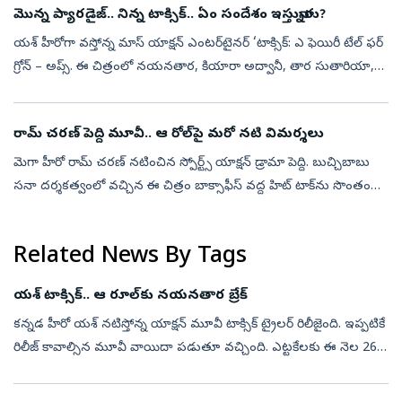
మొన్న ప్యారడైజ్.. నిన్న టాక్సిక్.. ఏం సందేశం ఇస్తున్నారు?
యశ్ హీరోగా వస్తోన్న మాస్ యాక్షన్‌ ఎంటర్‌టైనర్‌ ‘టాక్సిక్‌: ఎ ఫెయిరీ టేల్‌ ఫర్‌
గ్రోన్‌ – అప్స్‌. ఈ చిత్రంలో నయనతార, కియారా అద్వానీ, తార సుతారియా,
రుక్మిణి వసంత్, హ్యూమా ఖురేషీ ప్రధాన పాత్రల్లో నటించార...
రామ్ చరణ్ పెద్ది మూవీ.. ఆ రోల్‌పై మరో నటి విమర్శలు
మెగా హీరో రామ్ చరణ్‌ నటించిన స్పోర్ట్స్ యాక్షన్ డ్రామా పెద్ది. బుచ్చిబాబు
సనా దర్శకత్వంలో వచ్చిన ఈ చిత్రం బాక్సాఫీస్ వద్ద హిట్ టాక్‌ను సొంతం
చేసుకుంది. రూరల్ స్పోర్ట్స్ డ్రామాగా ఈ మూవీని ప్రేక్షకుల ము...
Related News By Tags
యశ్ టాక్సిక్.. ఆ రూల్‌కు నయనతార బ్రేక్
కన్నడ హీరో యశ్ నటిస్తోన్న యాక్షన్‌ మూవీ టాక్సిక్ ట్రైలర్ రిలీజైంది. ఇప్పటికే
రిలీజ్ కావాల్సిన మూవీ వాయిదా పడుతూ వచ్చింది. ఎట్టకేలకు ఈ నెల 26న
ప్రేక్షకుల ముందుకు రానుంది. ఈ నేపథ్యంలోనే మేకర్స్ ట్రైలర్ ...