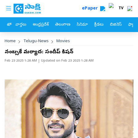
custom menu
Skip to main content
ePaper
TV
హోం
వార్తలు
ఆంధ్రప్రదేశ్
తెలంగాణ
సినిమా
క్రీడలు
బిజినెస్
ఫ్యామ
Breadcrumb
Home
Telugu-News
Movies
నంబర్స్‌కే మర్యాద: సందీప్‌ కిషన్‌
Feb 23 2025 1:28 AM
| Updated on
Feb 23 2025 1:28 AM