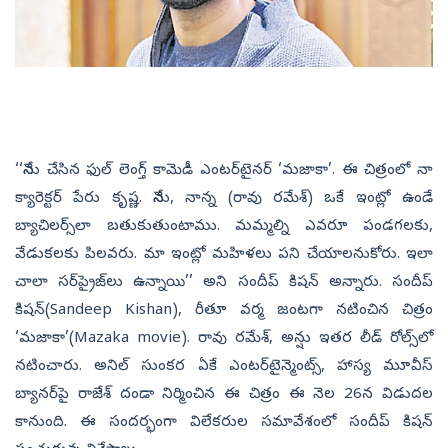
‘‘నేను చేసిన ఫుల్‌ లెంగ్త్‌ కామెడీ ఎంటర్‌టైనర్‌ ‘మజాకా’. ఈ చిత్రంలో నా
క్యారెక్టర్‌ పేరు కృష్ణ. నేను, నాన్న (రావు రమేశ్‌) ఒకే ఇంట్లో ఉండే
బ్యాచిలర్స్‌లా బతుకుతుంటాము. మమ్మల్ని ఎవరూ పండగలకు,
వేడుకలకు పిలవరు. మా ఇంట్లో మహిళలు పని చేయాలనుకోరు. ఇలా
చాలా సర్‌ప్రైజ్‌లు ఉన్నాయి’’ అని సందీప్‌ కిషన్‌ అన్నారు. సందీప్‌
కిషన్(Sandeep Kishan), రీతూ వర్మ జంటగా నటించిన చిత్రం
‘మజాకా’(Mazaka movie). రావు రమేశ్, అన్షు ఇతర లీడ్‌ రోల్స్‌లో
నటించారు. అనిల్‌ సుంకర ఏకే ఎంటర్‌టైన్మెంట్స్, హాస్య మూవీస్‌
బ్యానర్‌పై రాజేశ్‌ దండా నిర్మించిన ఈ చిత్రం ఈ నెల 26న విడుదల
కానుంది. ఈ సందర్భంగా విలేకరుల సమావేశంలో సందీప్‌ కిషన్‌