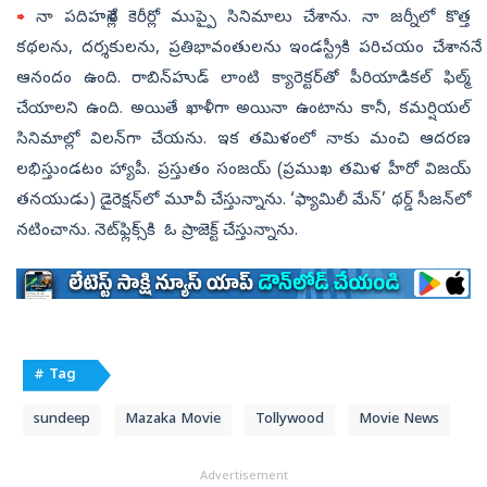
⇒
నా పదిహనేళ్ల కెరీర్లో ముప్పై సినిమాలు చేశాను. నా జర్నీలో కొత్త
కథలను, దర్శకులను, ప్రతిభావంతులను ఇండస్ట్రీకి పరిచయం చేశాననే
ఆనందం ఉంది. రాబిన్‌హుడ్‌ లాంటి క్యారెక్టర్‌తో పీరియాడికల్‌ ఫిల్మ్‌
చేయాలని ఉంది. అయితే ఖాళీగా అయినా ఉంటాను కానీ, కమర్షియల్‌
సినిమాల్లో విలన్‌గా చేయను. ఇక తమిళంలో నాకు మంచి ఆదరణ
లభిస్తుండటం హ్యాపీ. ప్రస్తుతం సంజయ్‌ (ప్రముఖ తమిళ హీరో విజయ్‌
తనయుడు) డైరెక్షన్‌లో మూవీ చేస్తున్నాను. ‘ఫ్యామిలీ మేన్‌’ థర్డ్‌ సీజన్‌లో
నటించాను. నెట్‌ఫ్లిక్స్‌కి ఓ ప్రాజెక్ట్‌ చేస్తున్నాను.
# Tag
sundeep
Mazaka Movie
Tollywood
Movie News
Advertisement