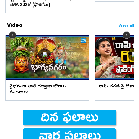
SMA 2026' (ఫొటోలు)
Video
View all
వైభవంగా లాల్ దర్వాజా బోనాల
రామ్ చరణ్ పై రోజా షాక
సంబరాలు