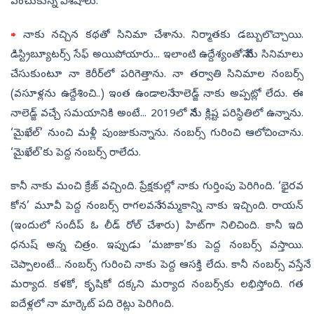
పంచుకున్న విశేషాలు.
⇒
నాకు నచ్చిన కథతో సినిమా చేశాను. నిర్మాతకు డబ్బులొచ్చాయి.
డిస్ట్రిబ్యూటర్స్‌ సేఫ్‌ అయిపోయారు... ఇలాంటి ఉద్దేశ్యంతోనే నేను సినిమాలు
చేసుకుంటూ నా కెరీర్‌లో పరిగెత్తాను. నా తర్వాతి సినిమాల నంబర్స్‌
(వసూళ్లను ఉద్దేశించి..) ఇంత ఉండాలనే నాలెడ్జ్‌ నాకు అప్పట్లో లేదు. ఈ
నాలెడ్జ్‌ వచ్చే సమయానికి అంటే... 2019లో నేను క్లిష్ట పరిస్థితిలో ఉన్నాను.
‘మైఖేల్‌’ నుంచి మళ్లీ పుంజుకున్నాను. నంబర్స్‌ గురించి ఆలోచించాను.
‘మైఖేల్‌’కు పెద్ద నంబర్స్‌ రాలేదు.
కానీ నాకు మంచి క్రేజ్‌ వచ్చింది. ప్రేక్షకుల్లో నాకు గుర్తింపు పెరిగింది. ‘భైరవ
కోన’ మూవీ పెద్ద నంబర్స్‌ రాగలవనే నమ్మకాన్ని నాకు ఇచ్చింది. రాయన్‌
(ఇందులో సందీప్‌ ఓ లీడ్‌ రోల్‌ చేశారు) హిట్‌గా నిలిచింది. కానీ ఇది
ధనుష్‌ అన్న చిత్రం. ఇప్పుడు ‘మజాకా’కు పెద్ద నంబర్స్‌ వస్తాయి.
చెప్పాలంటే... నంబర్స్‌ గురించి నాకు పెద్ద ఆసక్తి లేదు. కానీ నంబర్స్‌ వస్తేనే
మర్యాద. కళకో, కృషికో దక్కని మర్యాద నంబర్స్‌కు లభిస్తోంది. గత
ఐదేళ్లలో నా మార్కెట్‌ పది రెట్లు పెరిగింది.