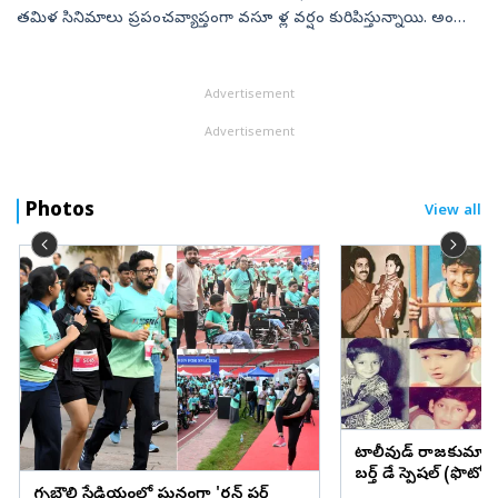
తమిళ సినిమాలు ప్రపంచవ్యాప్తంగా వసూ ళ్ల వర్షం కురిపిస్తున్నాయి. అందుకే
పలువురు ప్రముఖ బాలీవుడ్‌ బ్యూటీలు తమిళంలో నటించడానికి ఆసక్తి చ...
Advertisement
Advertisement
Photos
View all
టాలీవుడ్ రాజకుమార
బర్త్ డే స్పెషల్ (ఫొటోల
గచ్చిబౌలి స్టేడియంలో ఘనంగా 'రన్ ఫర్