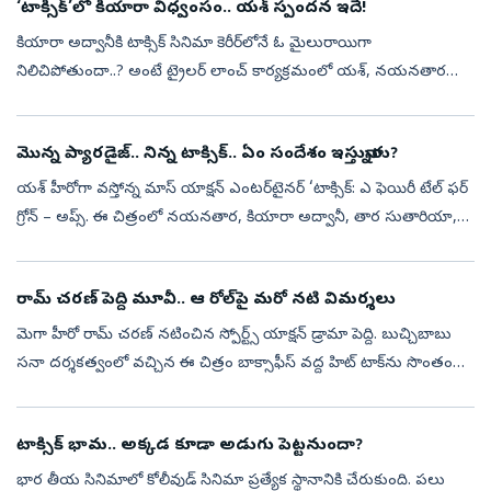
‘టాక్సిక్‌’లో కియారా విధ్వంసం.. యశ్‌ స్పందన ఇదే!
కియారా అద్వానీకి టాక్సిక్‌ సినిమా కెరీర్‌లోనే ఓ మైలురాయిగా
నిలిచిపోతుందా..? అంటే ట్రైలర్‌ లాంచ్‌ కార్యక్రమంలో యశ్‌, నయనతార
చేసిన వ్యాఖ్యలు చూస్తే అవుననే అనిపిస్తోంది. సినిమాలో కియారా నటన,
ఆమె అంకితభావ...
మొన్న ప్యారడైజ్.. నిన్న టాక్సిక్.. ఏం సందేశం ఇస్తున్నారు?
యశ్ హీరోగా వస్తోన్న మాస్ యాక్షన్‌ ఎంటర్‌టైనర్‌ ‘టాక్సిక్‌: ఎ ఫెయిరీ టేల్‌ ఫర్‌
గ్రోన్‌ – అప్స్‌. ఈ చిత్రంలో నయనతార, కియారా అద్వానీ, తార సుతారియా,
రుక్మిణి వసంత్, హ్యూమా ఖురేషీ ప్రధాన పాత్రల్లో నటించార...
రామ్ చరణ్ పెద్ది మూవీ.. ఆ రోల్‌పై మరో నటి విమర్శలు
మెగా హీరో రామ్ చరణ్‌ నటించిన స్పోర్ట్స్ యాక్షన్ డ్రామా పెద్ది. బుచ్చిబాబు
సనా దర్శకత్వంలో వచ్చిన ఈ చిత్రం బాక్సాఫీస్ వద్ద హిట్ టాక్‌ను సొంతం
చేసుకుంది. రూరల్ స్పోర్ట్స్ డ్రామాగా ఈ మూవీని ప్రేక్షకుల ము...
టాక్సిక్ భామ.. అక్కడ కూడా అడుగు పెట్టనుందా?
భార తీయ సినిమాలో కోలీవుడ్ సినిమా ప్రత్యేక స్థానానికి చేరుకుంది. పలు