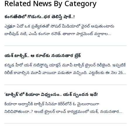
Related News By Category
కంగనా చేతిలో గొడుగు..ధర తెలిస్తే షాకే..!
ఎప్పుడూ ఏదో ఒక ప్రత్యేకతతో సోషల్‌ మీడియాలో వైరల్‌ అవుతుంటారు
బాలీవుడ్‌ నటి, ఎంపీ కంగనా రనౌత్‌. తాజాగా పార్లమెంట్‌ వర్షాకాల
సమావేశాలకు హాజరైన ఆమె మరోసారి తన స్టైలిష్‌ లుక్‌తో అందరి దృష్టినీ
ఆకర్షించారు...
యశ్ టాక్సిక్.. ఆ రూల్‌కు నయనతార బ్రేక్
కన్నడ హీరో యశ్ నటిస్తోన్న యాక్షన్‌ మూవీ టాక్సిక్ ట్రైలర్ రిలీజైంది. ఇప్పటికే
రిలీజ్ కావాల్సిన మూవీ వాయిదా పడుతూ వచ్చింది. ఎట్టకేలకు ఈ నెల 26న
ప్రేక్షకుల ముందుకు రానుంది. ఈ నేపథ్యంలోనే మేకర్స్ ట్రైలర్ ...
‘టాక్సిక్‌’లో కియారా విధ్వంసం.. యశ్‌ స్పందన ఇదే!
కియారా అద్వానీకి టాక్సిక్‌ సినిమా కెరీర్‌లోనే ఓ మైలురాయిగా
నిలిచిపోతుందా..? అంటే ట్రైలర్‌ లాంచ్‌ కార్యక్రమంలో యశ్‌, నయనతార
చేసిన వ్యాఖ్యలు చూస్తే అవుననే అనిపిస్తోంది. సినిమాలో కియారా నటన,
ఆమె అంకితభావ...