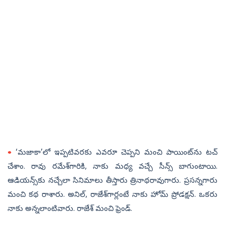
⇒
‘మజాకా’లో ఇప్పటివరకు ఎవరూ చెప్పని మంచి పాయింట్‌ను టచ్‌
చేశాం. రావు రమేశ్‌గారికి, నాకు మధ్య వచ్చే సీన్స్‌ బాగుంటాయి.
ఆడియన్స్‌కు నచ్చేలా సినిమాలు తీస్తారు త్రినాథరావుగారు. ప్రసన్నగారు
మంచి కథ రాశారు. అనిల్, రాజేశ్‌గార్లంటే నాకు హోమ్‌ ప్రోడక్షన్‌. ఒకరు
నాకు అన్నలాంటివారు. రాజేశ్‌ మంచి ఫ్రెండ్‌.