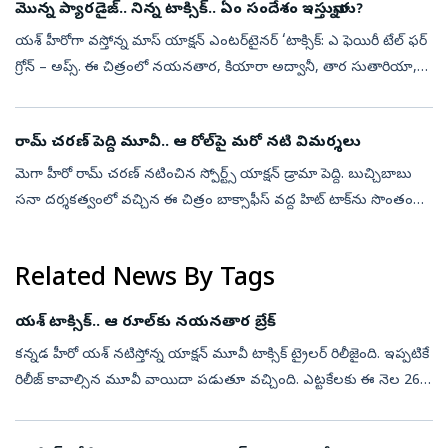
మొన్న ప్యారడైజ్.. నిన్న టాక్సిక్.. ఏం సందేశం ఇస్తున్నారు?
యశ్ హీరోగా వస్తోన్న మాస్ యాక్షన్‌ ఎంటర్‌టైనర్‌ ‘టాక్సిక్‌: ఎ ఫెయిరీ టేల్‌ ఫర్‌
గ్రోన్‌ – అప్స్‌. ఈ చిత్రంలో నయనతార, కియారా అద్వానీ, తార సుతారియా,
రుక్మిణి వసంత్, హ్యూమా ఖురేషీ ప్రధాన పాత్రల్లో నటించార...
రామ్ చరణ్ పెద్ది మూవీ.. ఆ రోల్‌పై మరో నటి విమర్శలు
మెగా హీరో రామ్ చరణ్‌ నటించిన స్పోర్ట్స్ యాక్షన్ డ్రామా పెద్ది. బుచ్చిబాబు
సనా దర్శకత్వంలో వచ్చిన ఈ చిత్రం బాక్సాఫీస్ వద్ద హిట్ టాక్‌ను సొంతం
చేసుకుంది. రూరల్ స్పోర్ట్స్ డ్రామాగా ఈ మూవీని ప్రేక్షకుల ము...
Related News By Tags
యశ్ టాక్సిక్.. ఆ రూల్‌కు నయనతార బ్రేక్
కన్నడ హీరో యశ్ నటిస్తోన్న యాక్షన్‌ మూవీ టాక్సిక్ ట్రైలర్ రిలీజైంది. ఇప్పటికే
రిలీజ్ కావాల్సిన మూవీ వాయిదా పడుతూ వచ్చింది. ఎట్టకేలకు ఈ నెల 26న
ప్రేక్షకుల ముందుకు రానుంది. ఈ నేపథ్యంలోనే మేకర్స్ ట్రైలర్ ...