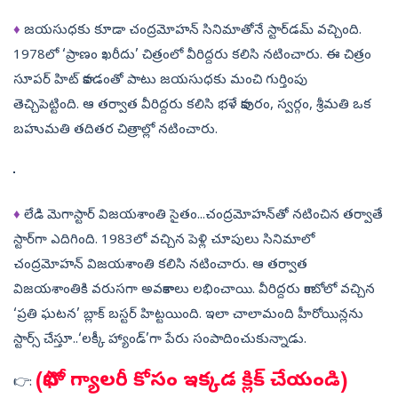
♦
జయసుధకు కూడా చంద్రమోహన్‌ సినిమాతోనే స్టార్‌డమ్‌ వచ్చింది.
1978లో ‘ప్రాణం ఖరీదు’ చిత్రంలో వీరిద్దరు కలిసి నటించారు. ఈ చిత్రం
సూపర్‌ హిట్‌ కావడంతో పాటు జయసుధకు మంచి గుర్తింపు
తెచ్చిపెట్టింది. ఆ తర్వాత వీరిద్దరు కలిసి భళే కాపురం, స్వర్గం, శ్రీమతి ఒక
బహుమతి తదితర చిత్రాల్లో నటించారు.
♦
లేడి మెగాస్టార్‌ విజయశాంతి సైతం...చంద్రమోహన్‌తో నటించిన తర్వాతే
స్టార్‌గా ఎదిగింది. 1983లో వచ్చిన పెళ్లి చూపులు సినిమాలో
చంద్రమోహన్ విజయశాంతి కలిసి నటించారు. ఆ తర్వాత
విజయశాంతికి వరుసగా అవకాశాలు లభించాయి. వీరిద్దరు కాంబోలో వచ్చిన
‘ప్రతి ఘటన’ బ్లాక్‌ బస్టర్‌ హిట్టయింది. ఇలా చాలామంది హీరోయిన్లను
స్టార్స్‌ చేస్తూ..‘లక్కీ హ్యాండ్‌’గా పేరు సంపాదించుకున్నాడు.
(ఫొటో గ్యాలరీ కోసం ఇక్కడ క్లిక్ చేయండి)
👉: