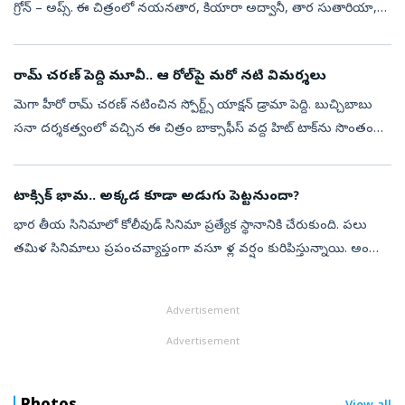
గ్రోన్‌ – అప్స్‌. ఈ చిత్రంలో నయనతార, కియారా అద్వానీ, తార సుతారియా,
రుక్మిణి వసంత్, హ్యూమా ఖురేషీ ప్రధాన పాత్రల్లో నటించార...
రామ్ చరణ్ పెద్ది మూవీ.. ఆ రోల్‌పై మరో నటి విమర్శలు
మెగా హీరో రామ్ చరణ్‌ నటించిన స్పోర్ట్స్ యాక్షన్ డ్రామా పెద్ది. బుచ్చిబాబు
సనా దర్శకత్వంలో వచ్చిన ఈ చిత్రం బాక్సాఫీస్ వద్ద హిట్ టాక్‌ను సొంతం
చేసుకుంది. రూరల్ స్పోర్ట్స్ డ్రామాగా ఈ మూవీని ప్రేక్షకుల ము...
టాక్సిక్ భామ.. అక్కడ కూడా అడుగు పెట్టనుందా?
భార తీయ సినిమాలో కోలీవుడ్ సినిమా ప్రత్యేక స్థానానికి చేరుకుంది. పలు
తమిళ సినిమాలు ప్రపంచవ్యాప్తంగా వసూ ళ్ల వర్షం కురిపిస్తున్నాయి. అందుకే
పలువురు ప్రముఖ బాలీవుడ్‌ బ్యూటీలు తమిళంలో నటించడానికి ఆసక్తి చ...
Advertisement
Advertisement