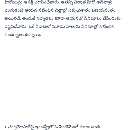
హీరోయిన్లు ఆసక్తి చూపించేవారు. అతన్ని నిర్మాత హీరో అనేవాళ్లు.
ఎందుకంటే ఆయన నటించిన చిత్రాల్లో ఎక్కువశాతం విజయవంతం
అయినవే. అందుకే నిర్మాతలు కూడా ఆయనతో సినిమాలు చేసేందుకు
ఇష్టపడేవారు. ఒకే ఏడాదిలో మూడు నాలుగు సినిమాల్లో నటించిన
సందర్భాలు ఉన్నాయి.
♦
చంద్రమోహన్‌పై ఇండస్ట్రీలో ఓ సెంటిమెంట్‌ కూడా ఉంది.