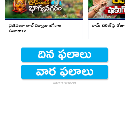
వైభవంగా లాల్ దర్వాజా బోనాల
రామ్ చరణ్ పై రోజా షాక
సంబరాలు
Advertisement