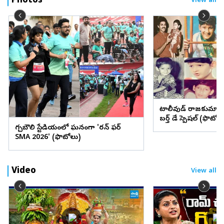
Photos
View all
టాలీవుడ్ రాజకుమార
బర్త్ డే స్పెషల్ (ఫొటోల
గచ్చిబౌలి స్టేడియంలో ఘనంగా 'రన్ ఫర్
SMA 2026' (ఫొటోలు)
Video
View all