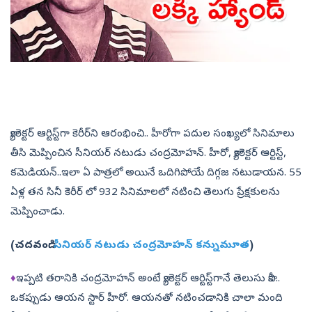
క్యారెక్టర్‌ ఆర్టిస్ట్‌గా కెరీర్‌ని ఆరంభించి.. హీరోగా పదుల సంఖ్యలో సినిమాలు
తీసి మెప్పించిన సీనియర్‌ నటుడు చంద్రమోహన్‌. హీరో, క్యారెక్టర్‌ ఆర్టిస్ట్‌,
కమెడియన్‌..ఇలా ఏ పాత్రలో​ అయినే ఒదిగిపోయే దిగ్గజ నటుడాయన. 55
ఏళ్ల తన సినీ కెరీర్ లో 932 సినిమాలలో నటించి తెలుగు ప్రేక్షకులను
మెప్పించాడు.
(చదవండి:
సీనియర్‌ నటుడు చంద్రమోహన్‌ కన్నుమూత
)
♦
ఇప్పటి తరానికి చంద్రమోహన్‌ అంటే క్యారెక్టర్‌ ఆర్టిస్ట్‌గానే తెలుసు కానీ..
ఒకప్పుడు ఆయన స్టార్‌ హీరో. ఆయనతో నటించడానికి చాలా మంది