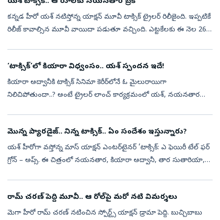
యశ్ టాక్సిక్.. ఆ రూల్‌కు నయనతార బ్రేక్
కన్నడ హీరో యశ్ నటిస్తోన్న యాక్షన్‌ మూవీ టాక్సిక్ ట్రైలర్ రిలీజైంది. ఇప్పటికే
రిలీజ్ కావాల్సిన మూవీ వాయిదా పడుతూ వచ్చింది. ఎట్టకేలకు ఈ నెల 26న
ప్రేక్షకుల ముందుకు రానుంది. ఈ నేపథ్యంలోనే మేకర్స్ ట్రైలర్ ...
‘టాక్సిక్‌’లో కియారా విధ్వంసం.. యశ్‌ స్పందన ఇదే!
కియారా అద్వానీకి టాక్సిక్‌ సినిమా కెరీర్‌లోనే ఓ మైలురాయిగా
నిలిచిపోతుందా..? అంటే ట్రైలర్‌ లాంచ్‌ కార్యక్రమంలో యశ్‌, నయనతార
చేసిన వ్యాఖ్యలు చూస్తే అవుననే అనిపిస్తోంది. సినిమాలో కియారా నటన,
ఆమె అంకితభావ...
మొన్న ప్యారడైజ్.. నిన్న టాక్సిక్.. ఏం సందేశం ఇస్తున్నారు?
యశ్ హీరోగా వస్తోన్న మాస్ యాక్షన్‌ ఎంటర్‌టైనర్‌ ‘టాక్సిక్‌: ఎ ఫెయిరీ టేల్‌ ఫర్‌
గ్రోన్‌ – అప్స్‌. ఈ చిత్రంలో నయనతార, కియారా అద్వానీ, తార సుతారియా,
రుక్మిణి వసంత్, హ్యూమా ఖురేషీ ప్రధాన పాత్రల్లో నటించార...
రామ్ చరణ్ పెద్ది మూవీ.. ఆ రోల్‌పై మరో నటి విమర్శలు
మెగా హీరో రామ్ చరణ్‌ నటించిన స్పోర్ట్స్ యాక్షన్ డ్రామా పెద్ది. బుచ్చిబాబు