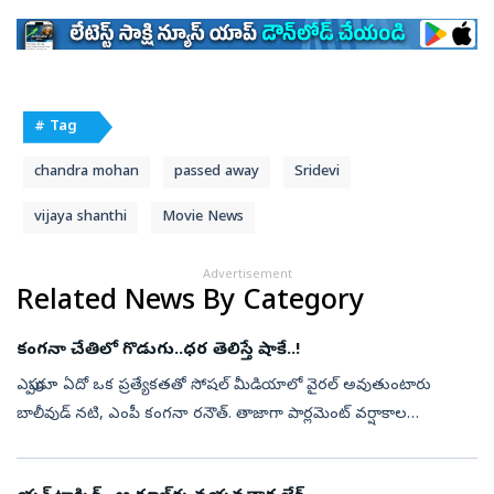
# Tag
chandra mohan
passed away
Sridevi
vijaya shanthi
Movie News
Advertisement
Related News By Category
కంగనా చేతిలో గొడుగు..ధర తెలిస్తే షాకే..!
ఎప్పుడూ ఏదో ఒక ప్రత్యేకతతో సోషల్‌ మీడియాలో వైరల్‌ అవుతుంటారు
బాలీవుడ్‌ నటి, ఎంపీ కంగనా రనౌత్‌. తాజాగా పార్లమెంట్‌ వర్షాకాల
సమావేశాలకు హాజరైన ఆమె మరోసారి తన స్టైలిష్‌ లుక్‌తో అందరి దృష్టినీ
ఆకర్షించారు...