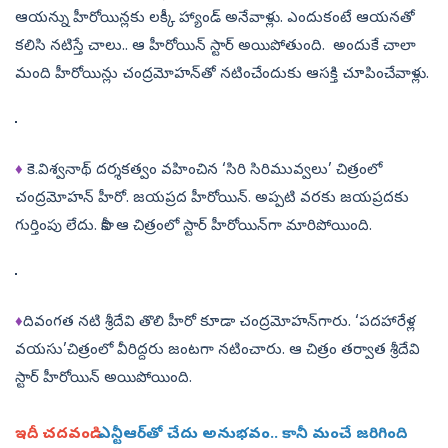
ఆయన్ను హీరోయిన్లకు లక్కీ హ్యాండ్‌ అనేవాళ్లు. ఎందుకంటే ఆయనతో
కలిసి నటిస్తే చాలు.. ఆ హీరోయిన్‌ స్టార్‌ అయిపోతుంది. అందుకే చాలా
మంది హీరోయిన్లు చంద్రమోహన్‌తో నటించేందుకు ఆసక్తి చూపించేవాళ్లు.
♦
కె.విశ్వనాథ్ దర్శకత్వం వహించిన ‘సిరి సిరిమువ్వలు’ చిత్రంలో
చంద్రమోహన్‌ హీరో. జయప్రద హీరోయిన్‌. అప్పటి వరకు జయప్రదకు
గుర్తింపు లేదు. కానీ ఆ చిత్రంలో స్టార్‌ హీరోయిన్‌గా మారిపోయింది.
♦
దివంగత నటి శ్రీదేవి తొలి హీరో కూడా చంద్రమోహన్‌గారు. ‘పదహారేళ్ల
వయసు’చిత్రంలో వీరిద్దరు జంటగా నటించారు. ఆ చిత్రం తర్వాత శ్రీదేవి
స్టార్‌ హీరోయిన్‌ అయిపోయింది.
ఇదీ చదవండి:
ఎన్టీఆర్‌తో చేదు ‍అనుభవం.. కానీ మంచే జరిగింది