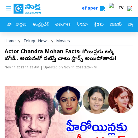
custom menu
Skip to main content
ePaper
TV
హోం
వార్తలు
ఆంధ్రప్రదేశ్
తెలంగాణ
సినిమా
క్రీడలు
బిజినెస్
ఫ్యామ
Breadcrumb
Home
Telugu-News
Movies
Actor Chandra Mohan Facts: హీరోయిన్లకు లక్కీ
బోణీ.. ఆయనతో నటిస్తే చాలు స్టార్స్‌ అయిపోతారు!
Nov 11 2023 11:28 AM
| Updated on
Nov 11 2023 2:24 PM