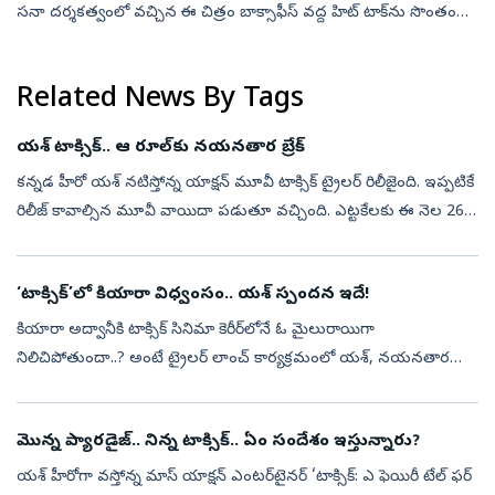
సనా దర్శకత్వంలో వచ్చిన ఈ చిత్రం బాక్సాఫీస్ వద్ద హిట్ టాక్‌ను సొంతం
చేసుకుంది. రూరల్ స్పోర్ట్స్ డ్రామాగా ఈ మూవీని ప్రేక్షకుల ము...
Related News By Tags
యశ్ టాక్సిక్.. ఆ రూల్‌కు నయనతార బ్రేక్
కన్నడ హీరో యశ్ నటిస్తోన్న యాక్షన్‌ మూవీ టాక్సిక్ ట్రైలర్ రిలీజైంది. ఇప్పటికే
రిలీజ్ కావాల్సిన మూవీ వాయిదా పడుతూ వచ్చింది. ఎట్టకేలకు ఈ నెల 26న
ప్రేక్షకుల ముందుకు రానుంది. ఈ నేపథ్యంలోనే మేకర్స్ ట్రైలర్ ...
‘టాక్సిక్‌’లో కియారా విధ్వంసం.. యశ్‌ స్పందన ఇదే!
కియారా అద్వానీకి టాక్సిక్‌ సినిమా కెరీర్‌లోనే ఓ మైలురాయిగా
నిలిచిపోతుందా..? అంటే ట్రైలర్‌ లాంచ్‌ కార్యక్రమంలో యశ్‌, నయనతార
చేసిన వ్యాఖ్యలు చూస్తే అవుననే అనిపిస్తోంది. సినిమాలో కియారా నటన,
ఆమె అంకితభావ...
మొన్న ప్యారడైజ్.. నిన్న టాక్సిక్.. ఏం సందేశం ఇస్తున్నారు?
యశ్ హీరోగా వస్తోన్న మాస్ యాక్షన్‌ ఎంటర్‌టైనర్‌ ‘టాక్సిక్‌: ఎ ఫెయిరీ టేల్‌ ఫర్‌