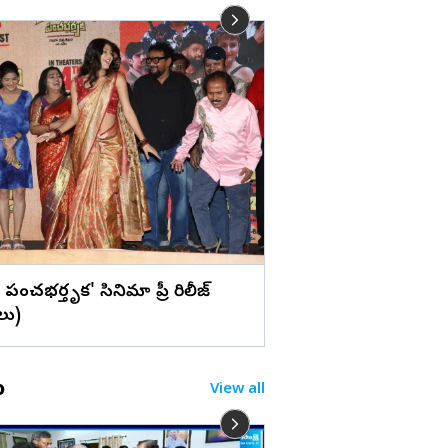
లు
విజయవాడ : ఇంద్రకీలాద్
(ఫొటోలు)
ి పంచభర్తృక' సినిమా ప్రీ రిలీజ్
లు)
o
View all