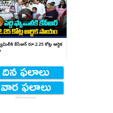
రాజమండ్రి డాక్టర్ ప్రి
జగన్ స్ట్రాంగ్ రియాక్షన్
ఫ్యామిలీకి కేసీఆర్ రూ.2.25 కోట్ల ఆర్థిక
ం
Advertisement