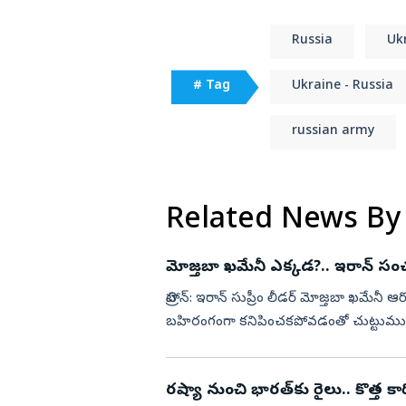
Russia
Uk
# Tag
Ukraine - Russia
russian army
Related News By
మోజ్తబా ఖమేనీ ఎక్కడ?.. ఇరాన్ స
టెహ్రాన్: ఇరాన్ సుప్రీం లీడర్ మోజ్తబా ఖమ
బహిరంగంగా కనిపించకపోవడంతో చుట్టుముడ
చేసింది. మోజ్తబా ఖమేనీకి సం...
రష్యా నుంచి భారత్‌కు రైలు.. కొత్త కారి