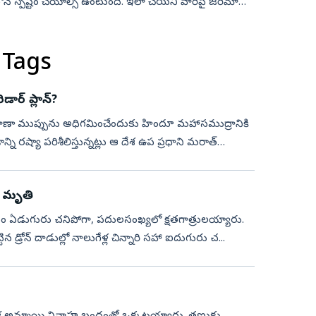
ల్లోనే స్పష్టం చేయాల్సి ఉంటుంది. ఇలా చేయని వారిపై జరిమానా
 Tags
డార్ ప్లాన్?
 రవాణా ముప్పును అధిగమించేందుకు హిందూ మహాసముద్రానికి
ంశాన్ని రష్యా పరిశీలిస్తున్నట్లు ఆ దేశ ఉప ప్రధాని మరాత్
ు మృతి
 కనీసం ఏడుగురు చనిపోగా, పదులసంఖ్యలో క్షతగాత్రులయ్యారు.
పట్టిన డ్రోన్‌ దాడుల్లో నాలుగేళ్ల చిన్నారి సహా ఐదుగురు చ...