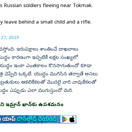
 Russian soldiers fleeing near Tokmak.
 leave behind a small child and a rifle.
 27, 2023
కావస్తోంది. ఇరుపక్షాలు శాంతించే దాఖలాలు
్ధం కారణంగా ఇప్పటికే లక్షల సంఖ్యలో
. యుద్ధం ఇంకా ఎంతకాలం కొనసాగుతుందో కూడా
త్ర చెప్పేది ఒక్కటే. యుద్ధం ముగిసిన తర్వాతే అసలు
్రతుకులు ఆకలికేకలతో మొదలై వారి చావుకేకలతో
ధం ఎప్పుడు ఎలా ముగుస్తుందో మరి.
ధాని ఇమ్రాన్ ఖాన్‌కు ఉపశమనం