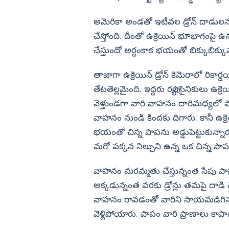
ు కోర్టులో బిగ్ షాక్
ఈ కేసులో రాజకీయ హస్తం ఉంది..!?
ప్రియాంక తండ్రి సంచలన వ్యాఖ్యలు
విజయనగరం
అమెరికా అండతో ఇటీవల డ్రోన్ దాడులను ము
పార్వతీపురం మన
చేస్తోంది. దీంతో ఉక్రెయిన్ భూభాగంపై ఉన్
చేస్తుందో అర్ధంకాక భయంతో బిక్కుబ
పశ్చిమ గోదావర
ఏలూరు
తాజాగా ఉక్రెయిన్ డ్రోన్ కెమెరాలో రికార్డయి
వైఎస్సార్
తేటతెల్లమైంది. ఇద్దరు రష్యా సైనికులు ఉక
అన్నమయ్య
వెళ్తుండగా వారి వాహనం దారిమధ్యలో పా
వాహనం నుండి కిందకు దిగారు. కానీ ఉక్రె
భయంతో చిన్న పాపను అడ్డుపెట్టుకున్న
మరో పక్కన నిల్చుని ఉన్న ఒక చిన్న ప
వాహనం మరమ్మతు చేస్తున్నంత సేపు పాపను
అక్కడున్నంత వరకు డ్రోన్లు తమపై దా
వాహనం రావడంతో వారిని సాయమడిగిన రష్య
వెళ్లిపోయారు. పాపం వారి ప్రాణాలు కాపా