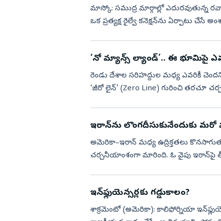
మాస్కో: సముద్ర మార్గాల్లో ఎదురవుతున్న
ఒక ప్రత్యక్ష రైల్వే కనెక్షన్‌ను ఏర్పాటు చేసే అ
ఖుస్నుల్ల...
‘నో మ్యాన్స్ ల్యాండ్’.. ఈ భూమిపై ఎ
రెండు దేశాల సరిహద్దుల మధ్య ఎవరికీ చెందని
‘జీరో లైన్’ (Zero Line) గురించి తరచూ చ
భద్రత మధ్య ఈ ప్రత్...
ఇరాన్‌ను లొంగదీసుకునేందుకు మరో మాస్
అమెరికా–ఇరాన్‌ మధ్య ఉద్రిక్తతలు కొనసాగుతున్న
చర్చనీయాంశంగా మారింది. ఓ వైపు ఇరాన్‌పై తీ
ఉంచుతున్న ...
ఇన్‌ఫ్లుయెన్సర్లకు గడ్డుకాలం?
శాక్రమెంటో (అమెరికా): కాలిఫోర్నియా ఇన్‌ఫ్ల