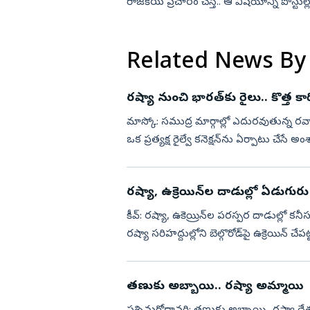
రాజకీయ ప్రచారం చేస్తే.. ఆ విషయాన్ని పోస్టు
...
Related News By
రష్యా నుంచి భారత్‌కు రైలు.. కొత్త కారి
మాస్కో: సముద్ర మార్గాల్లో ఎదురవుతున్న
ఒక ప్రత్యక్ష రైల్వే కనెక్షన్‌ను ఏర్పాటు చేసే అ
ఖుస్నుల్ల...
రష్యా, ఉక్రెయిన్‌ల దాడుల్లో ఏడుగుర
కీవ్‌: రష్యా, ఉకెయ్రిన్‌ల పరస్పర దాడుల్లో
రష్యా సరిహద్దుల్లోని బెల్గొరోడ్‌పై ఉక్రెయిన్‌ చే
తణుకు అబ్బాయి.. రష్యా అమ్మాయి