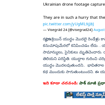
Ukrainian drone footage captures
They are in such a hurry that they
pic.twitter.com/yUgML9jJ8J
— Visegrád 24 (@visegrad24)
August
రష్యా ఉక్రెయిన్ యుద్ధం మొదలై రెండేళ్లు 
కనుచూపుమేరలో కనిపించడం లేదు. . యుద
సామాన్యులు, సైనికులు మృతిచెందారు
తెలియని పరిస్థితి. యుద్ధాల గురించి చరి
యుద్ధం మొదలవుతుందని.. భావితరాల బ
కథ ముందుకు సాగుతుంటుందని. ఈ యుద్
ఇది కూడా చదవండి:
పాక్ మాజీ ప్ర