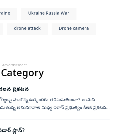
raine
Ukraine Russia War
drone attack
Drone camera
Advertisement
 Category
ంచలన ప్రకటన
ేనీ ఆరోగ్యంపై నెలకొన్న ఉత్కంఠకు తెరపడుతుందా? ఆయన
ుతున్న అనుమానాల మధ్య ఇరాన్ ప్రభుత్వం కీలక ప్రకటన
డార్ ప్లాన్?