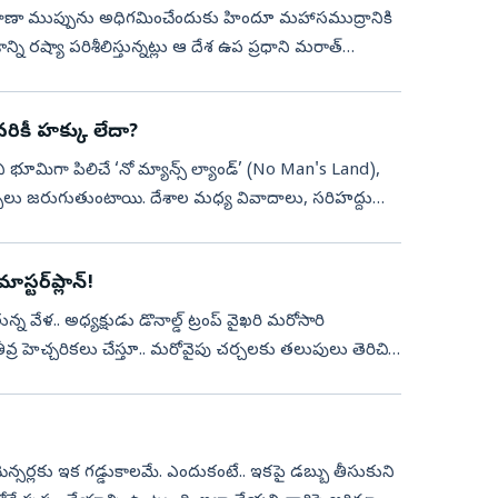
 రవాణా ముప్పును అధిగమించేందుకు హిందూ మహాసముద్రానికి
ంశాన్ని రష్యా పరిశీలిస్తున్నట్లు ఆ దేశ ఉప ప్రధాని మరాత్
వరికీ హక్కు లేదా?
 భూమిగా పిలిచే ‘నో మ్యాన్స్ ల్యాండ్’ (No Man's Land),
ర్చలు జరుగుతుంటాయి. దేశాల మధ్య వివాదాలు, సరిహద్దు
టర్‌ప్లాన్‌!
 వేళ.. అధ్యక్షుడు డొనాల్డ్‌ ట్రంప్‌ వైఖరి మరోసారి
వ్ర హెచ్చరికలు చేస్తూ.. మరోవైపు చర్చలకు తలుపులు తెరిచి
ుయెన్సర్లకు ఇక గడ్డుకాలమే. ఎందుకంటే.. ఇకపై డబ్బు తీసుకుని