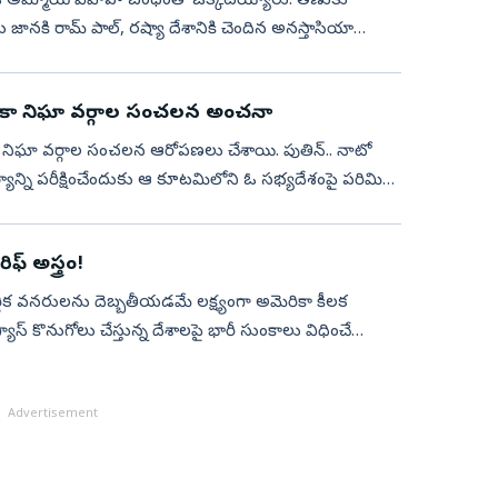
 దేశ అమ్మాయి వివాహ బంధంతో ఒక్కటయ్యారు. తణుకు
ు జానకి రామ్‌ పాల్, రష్యా దేశానికి చెందిన అనస్తాసియా
. అమెరికా నిఘా వర్గాల సంచలన అంచనా
రికా నిఘా వర్గాల సంచలన ఆరోపణలు చేశాయి. పుతిన్‌.. నాటో
్యాన్ని పరీక్షించేందుకు ఆ కూటమిలోని ఓ సభ్యదేశంపై పరిమిత
ఫ్‌ అస్త్రం!
ఆర్థిక వనరులను దెబ్బతీయడమే లక్ష్యంగా అమెరికా కీలక
స్‌ కొనుగోలు చేస్తున్న దేశాలపై భారీ సుంకాలు విధించే
Advertisement