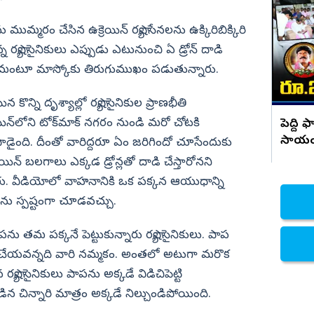
నీ కొడుకుని పదవి నుండి తొలగించు..!?
లోకేష్ రాజీనామా చేసే వరకు మా పోరాటం
నిజామాబాద్
మ్మరం చేసిన ఉక్రెయిన్ రష్యా సేనలను ఉక్కిరిబిక్కిరి
ఆగదు..!
్యం
కామారెడ్డి
న రష్యా సైనికులు ఎప్పుడు ఎటునుంచి ఏ డ్రోన్ దాడి
ిక్కుమంటూ మాస్కోకు తిరుగుముఖం పడుతున్నారు.
ి
రంగారెడ్డి
వికారాబాద్
న కొన్ని దృశ్యాల్లో రష్యా సైనికుల ప్రాణభీతి
వరంగల్
్రెయిన్‌లోని టోక్‌మాక్ నగరం నుండి మరో చోటకి
పెద్ది 
సాయ
హన్మకొండ
డైంది. దీంతో వారిద్దరూ ఏం జరిగిందో చూసేందుకు
యిన్ బలగాలు ఎక్కడ డ్రోన్లతో దాడి చేస్తారోనని
జనగాం
ారు. వీడియోలో వాహనానికి ఒక పక్కన ఆయుధాన్ని
జయశంకర్
ాపను స్పష్టంగా చూడవచ్చు.
మహబూబాబాద్
 తమ పక్కనే పెట్టుకున్నారు రష్యా సైనికులు. పాప
ములుగు
డి చేయవన్నది వారి నమ్మకం. అంతలో అటుగా మరొక
ా సైనికులు పాపను అక్కడే విడిచిపెట్టి
డిన చిన్నారి మాత్రం అక్కడే నిల్చుండిపోయింది.