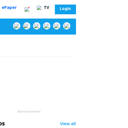
ePaper
TV
Login
‌
Advertisement
సా?
os
View all