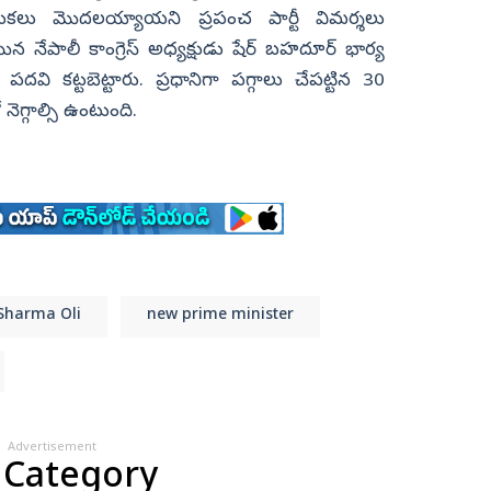
ుకలు మొదలయ్యాయని ప్రపంచ పార్టీ విమర్శలు
 నేపాలీ కాంగ్రెస్‌ అధ్యక్షుడు షేర్‌ బహదూర్‌ భార్య
 పదవి కట్టబెట్టారు. ప్రధానిగా పగ్గాలు చేపట్టిన 30
 నెగ్గాల్సి ఉంటుంది.
Sharma Oli
new prime minister
Advertisement
 Category