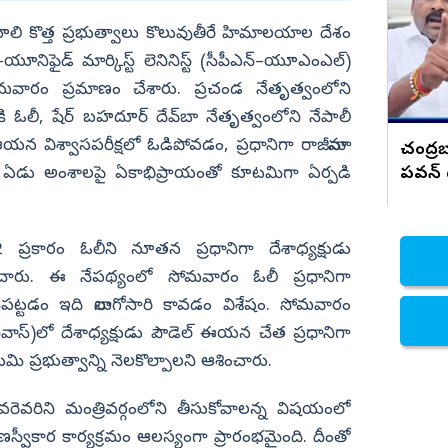
నెక్లెస్ కొట్టేసిన దొంగలు
నిజామాబాద్
ూలి కొత్త ప్రభుత్వాలు కొలువుతీరే హిమాలయాల దేశం
‌–యూనిఫైడ్‌ మార్కిస్ట్‌ లెనినిస్ట్‌ (సీపీఎన్‌–యూఎంఎల్‌)
్యం
కామారెడ్డి
సోమవారం ప్రమాణం చేశారు. ప్రచండ నేతృత్వంలోని
ి
రంగారెడ్డి
వానికి ఓలీ, షేర్‌ బహదూర్‌ దేవ్‌బా నేతృత్వంలోని నేపాలీ
వికారాబాద్
న విశ్వాసపరీక్షలో ఓడిపోవడం, ప్రధానిగా రాజీనామా
చంద్రబ
వరంగల్
పవన్ 
‌బా ఏడు అంశాలపై ఏకాభిప్రాయంతో కూటమిగా ఏర్పడి
హన్మకొండ
జనగాం
2 ప్రకారం ఓలీని నూతన ప్రధానిగా దేశాధ్యక్షుడు
జయశంకర్
టించారు. ఈ నేపథ్యంలో సోమవారం ఓలీ ప్రధానిగా
మహబూబాబాద్
ేపట్టడం ఇది నాలుగోసారి కావడం విశేషం. సోమవారం
నివాస్‌)లో దేశాధ్యక్షుడు పౌడెల్‌ ఈయన చేత ప్రధానిగా
ములుగు
మి ప్రభుత్వాన్ని నెలకొల్పాలని ఆశించారు.
ఎవరెవరిని మంత్రివర్గంలోని తీసుకోవాలన్న విషయంలో
వీకార కార్యక్రమం ఆలస్యంగా ప్రారంభమైంది. దీంతో