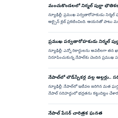
మంచుకొండలలో నిర్మల్‌ పుర్జా భౌత
న్యూఢిల్లీ: ప్రముఖ పర్వతారోహకుడు నిర్మల్ ప
అల్పైన్ క్లబ్ ప్రకటించింది. ఆయనతో పాటు మ
పాకి...
ప్రముఖ పర్వతారోహకుడు నిర్మల్‌ పు
న్యూఢిల్లీ: ఎన్నో రికార్డులను అవలీలగా త
నిరూపించుకున్న నేపాల్‌కు చెందిన ప్రముఖ పర
మృత్యువాత పడ్డారు. ప...
నేపాల్‌లో లౌడ్‌స్పీకర్ల వల్ల అల్లర్లు.. 
న్యూఢిల్లీ: నేపాల్‌లో ఇటీవల జరిగిన మత ఘర్
నేపాల్ సరిహద్దులో భద్రతను కట్టుదిట్టం చేశారు
మత వ...
నేపాల్ పేసర్ చారిత్రక ఘనత