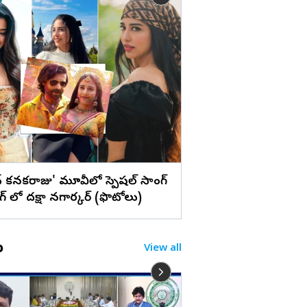
లు
హైదరాబాద్ : అంగరంగ
సచివాలయంలో బోనాల
(ఫొటోలు)
న్‌ కనకరాజు' మూవీలో స్పెషల్ సాంగ్
ింగ్ లో దక్షా నగార్కర్ (ఫొటోలు)
o
View all
IAS సందీప్ సుల్తానియాన