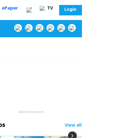
ePaper
TV
Login
‌
Advertisement
os
View all
సా?