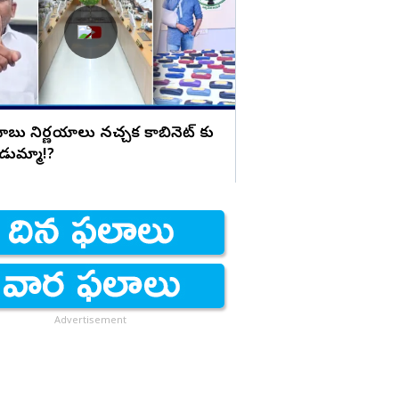
చేయండి.. హైకోర్టు కీల
ాబు నిర్ణయాలు నచ్చక కాబినెట్ కు
డుమ్మా!?
Advertisement