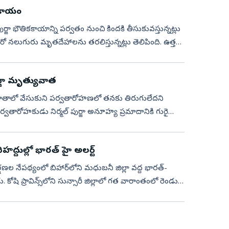
ికకాయం
ుర్జా భౌతికకాయాన్ని పర్వతం నుంచి కిందకి తీసుకువస్తున్నట్లు
రో నలుగురు మృతదేహాలను తరలిస్తున్నట్లు తెలిపింది. ఉత్తర
ర్జా మృత్యువాత
న ఖాతాలో వేసుకుని పర్వతారోహణలో తనకు తిరుగులేదని
్వతారోహకుడు నిర్మల్‌ పుర్జా అనూహ్య ప్రమాదానికి గురై
సరిహద్దుల్లో భారత్‌ హై అలర్ట్
షణల నేపథ్యంలో బిహార్‌లోని మధుబనీ జిల్లా వద్ద భారత్-
. కోషి ప్రావిన్స్‌లోని సున్సారీ జిల్లాలో గత వారాంతంలో రెండు