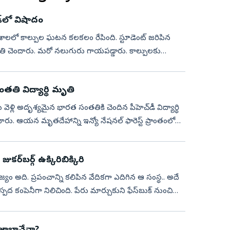
్‌లో విషాదం
శాలలో కాల్పుల ఘటన కలకలం రేపింది. స్టూడెంట్‌ జరిపిన
తి చెందారు. మరో నలుగురు గాయపడ్డారు. కాల్పులకు
తతి విద్యార్థి మృతి
ు వెళ్లి అదృశ్యమైన భారత సంతతికి చెందిన పీహెచ్‌డీ విద్యార్థి
ారు. ఆయన మృతదేహాన్ని ఇన్యో నేషనల్ ఫారెస్ట్ ప్రాంతంలో
ర్‌బర్గ్‌ ఉక్కిరిబిక్కిరి
్యం అది. ప్రపంచాన్ని కలిపిన వేదికగా ఎదిగిన ఆ సంస్థ.. అదే
కంపెనీగా నిలిచింది. పేరు మార్చుకుని ఫేస్‌బుక్‌ నుంచి