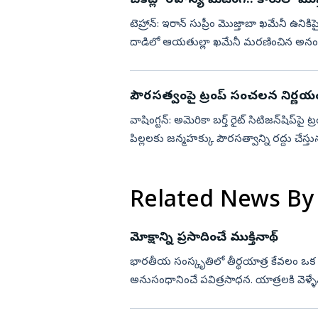
చీకట్లో రహస్య మీటింగ్.. కారులో మెుజ
టెహ్రాన్‌: ఇరాన్‌ సుప్రీం మెుజ్తాబా ఖమేనీ ఉనిక
దాడిలో ఆయతుల్లా ఖమేనీ మరణించిన అనంతరం 
వరకూ...
పౌరసత్వంపై ట్రంప్ సంచలన నిర్ణయ
వాషింగ్టన్‌: అమెరికా బర్త్‌ రైట్‌ సిటిజన్‌షిప్‌
పిల్లలకు జన్మహక్కు పౌరసత్వాన్ని రద్దు చేస్త
Related News By
మోక్షాన్ని ప్రసాదించే ముక్తినాథ్‌
భారతీయ సంస్కృతిలో తీర్థయాత్ర కేవలం ఒ
అనుసంధానించే పవిత్రసాధన. యాత్రలకి వెళ్ళే
తెలుసుకుని వెళితే, ఆ ప్రదేశాలలోని...