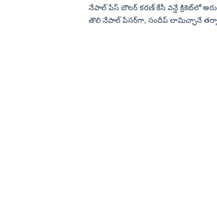
నేపాల్ పేస్‌ బౌలర్‌ కరణ్ కేసీ వన్డే క్రికెట్‌ల
తొలి నేపాల్ పేసర్‌గా, సందీప్ లామిచ్ఛానే తర్వ