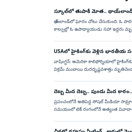
స్కూల్‌లో తుపాకీ మోత.. థాయ్‌లాండ
థాయ్‌లాండ్‌లో ఘోరం చోటు చేసుకుంది. ఓ పాఠ
కాల్పుల్లో ఓ ఉపాధ్యాయుడు సహా ఇద్దరు మృ
పాల్పడిన విద్యార్థి అనంతర...
USAలో హైకింగ్‌కు వెళ్లిన భారతీయ సం
వాషింగ్టన్: అమెరికా కాలిఫోర్నియాలో హైకింగ్‌క
విక్రమ్ ముబాయి దురదృష్టవశాత్తు మృతిచెంద
అధిక...
దెబ్బ మీద దెబ్బ.. పుండు మీద కారం.. జుక
ప్రపంచంలోనే అతిపెద్ద సోషల్‌ మీడియా సామ్రాజ
సమయంలో టెక్‌ రంగంలోనే అత్యంత వివాదాస్పద 
మెటాగా మ...