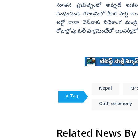
నూతన ప్రభుత్వంలో అప్పుడే లుకల
సంధించింది. కూటమిలో కీలక పార్టీ అయిన
అర్జో రాణా దేవ్‌బాకు విదేశాంగ మంత్రి
రోజుల్లోపు ఓలీ పార్లమెంట్‌లో బలపరీక్షలో
Nepal
KP 
# Tag
Oath ceremony
Related News By