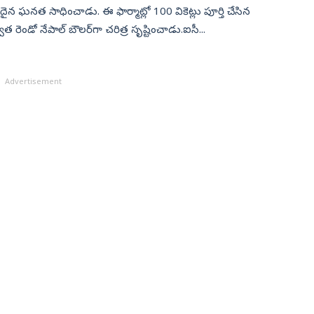
ో అరుదైన ఘనత సాధించాడు. ఈ ఫార్మాట్లో 100 వికెట్లు పూర్తి చేసిన
ాత రెండో నేపాల్ బౌలర్‌గా చరిత్ర సృష్టించాడు.ఐసీ...
Advertisement