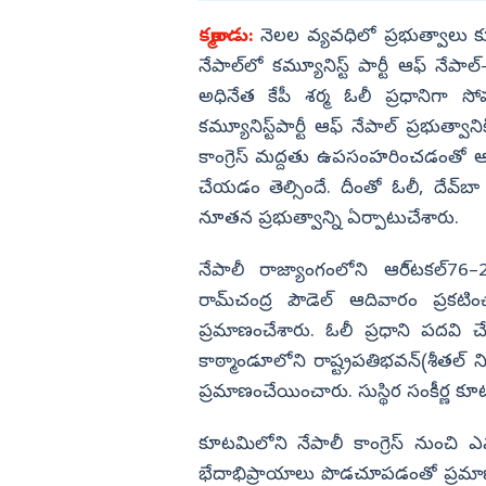
అన్న అందగాళ్లే..
విజయనగరం
కఠ్మాండు:
నెలల వ్యవధిలో ప్రభుత్వాలు క
నేపాల్‌లో కమ్యూనిస్ట్‌ పార్టీ ఆఫ్‌ నేపాల్
పార్వతీపురం మన
అధినేత కేపీ శర్మ ఓలీ ప్రధానిగా 
పశ్చిమ గోదావర
కమ్యూనిస్ట్‌పార్టీ ఆఫ్‌ నేపాల్‌ ప్రభుత్
ఏలూరు
కాంగ్రెస్‌ మద్దతు ఉపసంహరించడంతో ఆయ
వైఎస్సార్
చేయడం తెల్సిందే. దీంతో ఓలీ, దేవ్
అన్నమయ్య
నూతన ప్రభుత్వాన్ని ఏర్పాటుచేశారు.
నేపాలీ రాజ్యాంగంలోని ఆరి్టకల్‌76–
రామ్‌చంద్ర పౌడెల్‌ ఆదివారం ప్రక
ప్రమాణంచేశారు. ఓలీ ప్రధాని పదవి చ
కాఠ్మాండూలోని రాష్ట్రపతిభవన్‌(శీతల్‌ 
ప్రమాణంచేయించారు. సుస్థిర సంకీర్ణ కూట
కూటమిలోని నేపాలీ కాంగ్రెస్‌ నుంచి 
భేదాభిప్రాయాలు పొడచూపడంతో ప్రమాణస్