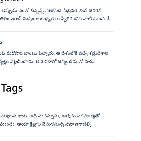
్తాబానేనా?
ిపై ఇప్పుడు ఎంతో సస్పెన్స్‌ నెలకొంది. ఫిబ్రవరి 28న జరిగిన
ఇరాన్‌ సుప్రీంగా బాధ్యతలు స్వీకరించిన నాటి నుంచి నేటి
ం
పై ట్రంప్‌ మరోసారి బాంబు పేల్చారు. ఆ దేశంలోకి వచ్చే శత్రుదేశాల
ున్నట్లు వెల్లడించారు. అమెరికాలో జన్మించడంతో వచ...
 Tags
క పర్యటన కాదు. అది మనస్సును, ఆత్మను పరమాత్మతో
ముందు, ఆయా క్షేత్రాల వెనుకనున్న పురాణగాథల్ని