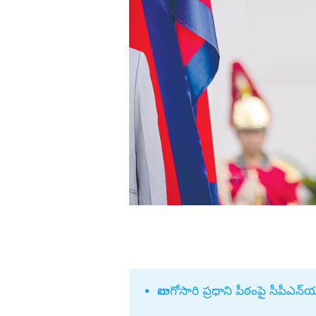
డా. బి ఆర్‌ అం
ిన్ తాప్సీ సందడి
వెకేషన్‌లో హీరోయిన్ శ్రద్ధా శ్రీనాథ్ చిల
ఎడ్యుకేషన్
గుంటూరు
(ఫొటోలు)
కర్ణాటక
బాపట్ల
తమిళనాడు
పల్నాడు
ఢిల్లీ
కృష్ణా
మహారాష్ట్ర
ఎన్టీఆర్
ఒడిశా
కర్నూలు
నంద్యాల
ప్రకాశం
శ్రీపొట్టి శ్రీరా
శ్రీకాకుళం
విశాఖపట్నం
అనకాపల్లి
నాలుగోసారి ప్రధాని పీఠంపై సీపీఎన్
త్రం.. పచ్చ గుండాల
చంద్రబాబును ఇమిటేట్ చేస్తూ... నువ్
అల్లూరి సీతా