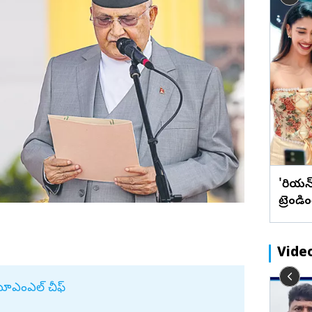
బేడ్కర్‌ కోనసీమ
రాజన్న
ఫొటోలు
మేటి చిత్రా
్
బ్లాక్ డ్రెస్‌లో గోల్డెన్ హార్ట్.. ఈషా రెబ్బ
ఖమ్మం
వీడియోలు
వెబ్ స్టోరీస్
స్టన్నింగ్ లుక్స్!(ఫొటోలు)
భద్రాద్రి
మహబూబ్‌నగర్
జోగులాంబ
నాగర్ కర్నూల్
నారాయణపేట
వనపర్తి
'కొరియ
మెదక్
ట్రెండ
ములు నెల్లూరు
సంగారెడ్డి
సిద్దిపేట
Vide
నల్గొండ
సూర్యాపేట
‌యూఎంఎల్‌ చీఫ్‌
వు నీ
నగలు కొంటున్నట్లు డ్రామా.. 10 గ్రాముల
రామరాజు
యాదాద్రి