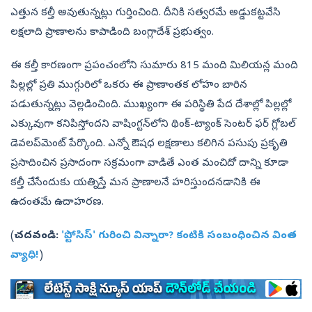
ఎత్తున కల్తీ అవుతున్నట్లు గుర్తించింది. దీనికి సత్వరమే అడ్డుకట్టవేసి
లక్షలాది ప్రాణాలను కాపాడింది బంగ్లాదేశ్‌ ప్రభుత్వం.
ఈ కల్తీ కారణంగా ప్రపంచంలోని సుమారు 815 మంది మిలియన్ల మంది
పిల్లల్లో ప్రతి ముగ్గురిలో ఒకరు ఈ ప్రాణాంతక లోహం బారిన
పడుతున్నట్లు వెల్లడించింది. ముఖ్యంగా ఈ పరిస్థితి పేద దేశాల్లో పిల్లల్లో
ఎక్కువుగా కనిపిస్తోందని వాషింగ్టన్‌లోని థింక్-ట్యాంక్ సెంటర్ ఫర్ గ్లోబల్
డెవలప్‌మెంట్ పేర్కొంది. ఎన్నో ఔషధ లక్షణాలు కలిగిన పసుపు ప్రకృతి
ప్రసాదించిన ప్రసాదంగా సక్రమంగా వాడితే ఎంత మంచిదో దాన్ని కూడా
కల్తీ చేసేందుకు యత్నిస్తే మన ప్రాణాలనే హరిస్తుందనడానికి ఈ
ఉదంతమే ఉదాహరణ.
(
చదవండి:
'ప్టోసిస్‌' గురించి విన్నారా? కంటికి సంబంధించిన వింత
వ్యాధి!
)