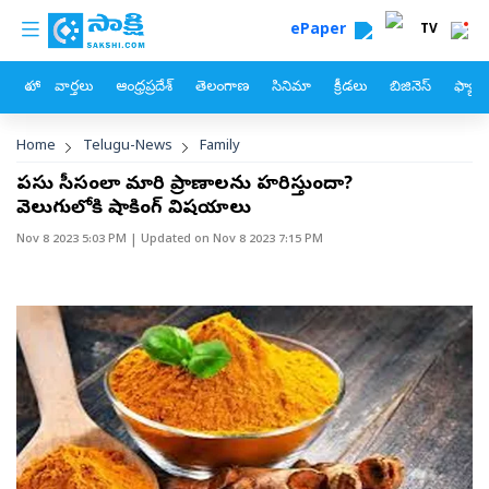
custom menu
Skip to main content
ePaper
TV
హోం
వార్తలు
ఆంధ్రప్రదేశ్
తెలంగాణ
సినిమా
క్రీడలు
బిజినెస్
ఫ్యామ
Breadcrumb
Home
Telugu-News
Family
పసుపు సీసంలా మారి ప్రాణాలను హరిస్తుందా?
వెలుగులోకి షాకింగ్‌ విషయాలు
Nov 8 2023 5:03 PM
| Updated on
Nov 8 2023 7:15 PM