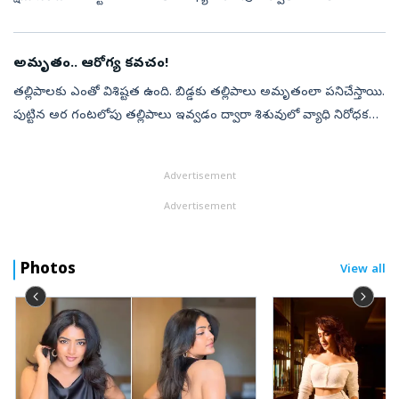
ఆరోగ్యంగా పెరగడానికి తల్లిపాలు తాగడం ఒక్కటే సరైన పరిష్కారం. బిడ్డ
పుట్టిందన...
అమృతం.. ఆరోగ్య కవచం!
తల్లిపాలకు ఎంతో విశిష్టత ఉంది. బిడ్డకు తల్లిపాలు అమృతంలా పనిచేస్తాయి.
పుట్టిన అర గంటలోపు తల్లిపాలు ఇవ్వడం ద్వారా శిశువులో వ్యాధి నిరోధక
శక్తి పెరగడంతో పాటు, మెదడు ఎదుగుదలకు దోహదపడుతుంది. నేటి
ప్రపంచంల...
Advertisement
Advertisement
Photos
View all