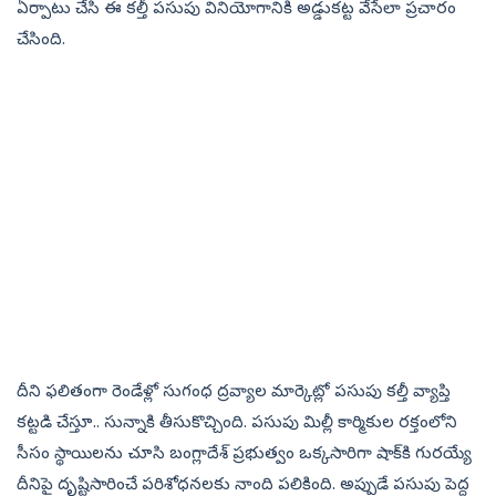
ఏర్పాటు చేసి ఈ కల్తీ పసుపు వినియోగానికి అడ్డుకట్ట వేసేలా ప్రచారం
చేసింది.
దీని ఫలితంగా రెండేళ్లో సుగంధ ద్రవ్యాల మార్కెట్లో పసుపు కల్తీ వ్యాప్తి
కట్టడి చేస్తూ.. సున్నాకి తీసుకొచ్చింది. పసుపు మిల్లీ కార్మికుల రక్తంలోని
సీసం స్థాయిలను చూసి బంగ్లాదేశ్‌ ప్రభుత్వం ఒక్కసారిగా షాక్‌కి గురయ్యే
దీనిపై దృష్టిసారించే పరిశోధనలకు నాంది పలికింది. అప్పుడే పసుపు పెద్ద