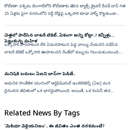
కోల్‌కతా: పశ్చిమ బెంగాల్‌లోని కోల్‌కతాకు చెందిన ట్యాక్సీ డ్రైవర్ దీపక్ దాస్ గత
25 ఏళ్లకు పైగా నగరంలోని రద్దీ రోడ్లపై ఒక్కసారి కూడా హార్న్ కొట్టకుండా
వాహనం నడుపుతూ ఆదర్శంగా నిలుస్తున్నారు. ప్రముఖ కవి జ...
చెత్తలో పారేసిన లాటరీ టికెట్‌..ఏకంగా అన్ని కోట్లా..! కన్నీళ్లు
పెట్టుకున్న మహిళ
ఒక్కోసారి పొరపాటున లేక ఏమరపాటున పెద్ద వాల్యు చేయదని పడేసిన
లాటరీ టికెట్‌ ఒక్కోసారి ఊహకందని రేంజ్‌లో డబ్బును గెలుచుకుంటుంది.
నిజమా కల అనిపించేంత సొమ్ముని అందిస్తుంటుంది. అయితే ఆ లాటరీ మన
వద్ద ఉంటే..ఆ అ...
మనిషికి బదులు ఏఐని బాస్‌గా పెడితే..
ఆధునిక సాంకేతిక యుగంలో ఆర్టిఫిషియల్ ఇంటెలిజెన్స్ (ఏఐ) మన
దైనందిన జీవితంలో ఒక భాగమైపోయింది. అయితే, ఒక కంపెనీ తన
ఉద్యోగులకు బాస్‌గా ఏఐని నియమించి, భారీ మూల్యం చెల్లించుకున్న ఘటన
ప్రస్తుతం ప్రపంచవ్యాప్తం...
Related News By Tags
'మెకియా వెల్లియనిజం'.. ఈ జీవితం ఎంత నరకమంటే?