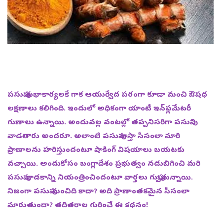
పసుపు శుభాకార్యలకే గాక ఆయుర్వేద పరంగా కూడా మంచి ఔషధ
లక్షణాలు కలిగింది. ఇందులో అధికంగా యాంటీ ఇన్‌ఫ్లమేటరీ
గుణాలు ఉన్నాయి. అందువల్ల వంటల్లో తప్పనిసరిగా పసుపుని
వాడతారు అందరూ. అలాంటి పసుపు కాస్తా సీసంలా మారి
ప్రాణాలను హరిస్తుందంటూ షాకింగ్‌ విషయాలు బయటకు
వచ్చాయి. అందుకోసం బంగ్లాదేశం ప్రభుత్వం నడుబిగించి మరి
పసుపు వాడకాన్ని నియంత్రించిందంటూ వార్తలు గుప్పుమన్నాయి.
నిజంగా పసుపు మంచిది కాదా? అది ప్రాణాంతకమైన సీసంలా
మారుతుందా? తదితరాల గురించే ఈ కథనం!