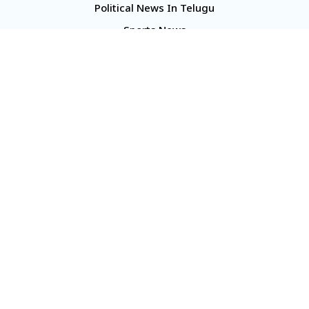
Political News In Telugu
Sports News
TS Politics News
Telangana News
Telugu Movie Reviews
Company
About Us
Contact Us
Media Kit
Terms And Conditions