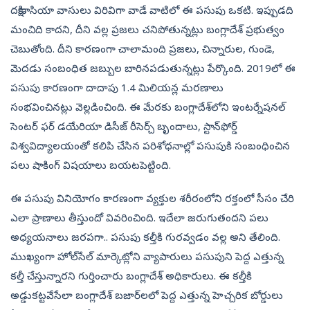
దక్షిణాసియా వాసులు విరివిగా వాడే వాటిలో ఈ పసుపు ఒకటి. ఇప్పుడది
మంచిది కాదని, దీని వల్ల ప్రజలు చనిపోతున్నట్లు బంగ్లాదేశ్‌ ప్రభుత్వం
చెబుతోంది. దీని కారణంగా చాలామంది ప్రజలు, చిన్నారుల, గుండె,
మెదడు సంబంధిత జబ్బుల బారినపడుతున్నట్లు పేర్కొంది. 2019లో ఈ
పసుపు కారణంగా దాదాపు 1.4 మిలియన్ల మరణాలు
సంభవించినట్లు వెల్లడించింది. ఈ మేరకు బంగ్లాదేశ్‌లోని ఇంటర్నేషనల్‌
సెంటర్‌ ఫర్‌ డయేరియా డిసీజ్‌ రీసెర్చ్‌ బృందాలు, స్టాన్‌ఫోర్డ్‌
విశ్వవిద్యాలయంతో కలిపి చేసిన పరిశోధనాల్లో పసుపుకి సంబంధించిన
పలు షాకింగ్‌ విషయాలు బయటపెట్టింది.
ఈ పసుపు వినియోగం కారణంగా వ్యక్తుల శరీరంలోని రక్తంలో సీసం చేరి
ఎలా ప్రాణాలు తీస్తుందో వివరించింది. ఇదేలా జరుగుతందని పలు
అధ్యయనాలు జరపగా.. పసుపు కల్తీకి గురవ్వడం వల్ల అని తేలింది.
ముఖ్యంగా హోల్‌సేల్‌ మార్కెట్లోని వ్యాపారులు పసుపుని పెద్ద ఎత్తున్న
కల్తీ చేస్తున్నారని గుర్తించారు బంగ్లాదేశ్‌ అధికారులు. ఈ కల్తీకి
అడ్డుకట్టవేసేలా బంగ్లాదేశ్‌ బజార్‌లలో పెద్ద ఎత్తున్న హెచ్చరిక బోర్డులు