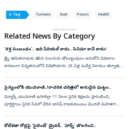
# Tag
Turmeric
lead
Poison
Health
Advertisement
Related News By Category
‘రక్త సంబంధం’.. ఇది సీరియల్‌ కాదు.. సినిమా కానే కాదు!
చెన్నై: తమిళనాడుకు చెందిన నలుగురు తోబుట్టువులు అనుకోని విషాదాల
కారణంగా చిన్నతనంలోనే విడిపోయారు. 26 ఏళ్ల సుదీర్ఘ విరామం తర్వాత,
ఒక పెళ్లి ఫొటో సాయంతో మళ్లీ ఒక్కటయ్యారు. కేరళలోని ఆశ్రయ్ చిల్డ్రన్స్
హోమ్...
సైన్యంలోకి యువరాణి..!రాచరిక చరిత్రలో అరుదైన ఘట్టం..
డెన్మార్క్‌ యువరాణి ఇసాబెల్లా 11 నెలల సైనిక శిక్షణను ప్రారంభించి,
పూర్తిస్థాయి సైనిక సేవలో చేరిన డానిష్ రాజకుటుంబం మొదటి మహిళగా
చరిత్ర సృష్టించారు. ఇది డానిష్‌ రాచరిక చరిత్రలో ఇదొక చారిత్రక ఘట్టం. కి...
కోల్‌కతా రోడ్లపై ‘సైలెంట్’ డ్రైవర్.. ‘హార్న్‌’ తొలగించి..