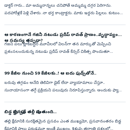
డాక్టర్‌ గారు... మా అమ్మనాన్నలు చనిపోతే అమ్మమ్మ దగ్గర పెరిగాను.
పదహారేళ్లకే పెళ్లి చేశారు. నా భర్త కాంట్రాక్టరు. మాకు ఇద్దరు పిల్లలు. కుటుంబం
బాగుకోసం అని చెప్పి, నన్ను పై అధికారుల దగ్గరకు పంపేవాడు. ఆ...
ఆ కారణంగానే గజినీ నటుడు ప్రదీప్ రావత్ ప్రాణం..వృద్ధాప్యంలో
ఆ సమస్య తప్పదా?
గజని పలు బ్లాక్‌బస్టర్‌ మూవీలలో విలన్‌గా తన మార్కుతో మెప్పించి
ప్రశంసలందుకున్న నటుడు ప్రదీప్‌ రావత్‌ కేన్సర్‌ చికిత్స పొందుతూ
మరణించారు. మంచి నటుడి పేరుతెచ్చుకున్న రావత్‌ 74 ఏళ్ల వయసులో
కేన్సర్‌ కారణం...
99 కేజీల నుంచి 59 కేజీలకు..! ఆ ఐదు ఫుడ్స్‌తోనే..
బరువు తగ్గడం అనేది తెలివిగా డైట్‌ లేదా వ్యాయామాలు చేస్తూ..
సునాయాసంగా తగ్గే ప్రక్రియని పలువురు నిరూపిస్తున్నారు. అందుకు ఫ్యాన్సీ
డైట్‌లు, ఖరీదైన సప్లిమెంట్లు అవసరం లేదని ఇష్టమైన ఆహారాలకు దూరంగా
ఉంటే చ...
బిడ్డ పుట్టినప్పుడే తల్లీ పుడుతుంది...
తల్లి క్షేమానికి సురక్షితమైన ప్రసవం ఎంత ముఖ్యమో, ప్రసవానంతరం బిడ్డ
క్షేమానికి పాలు పట్టడమూ అంతే ముఖ్యం. శిశువు తర్వాతి దశలలో