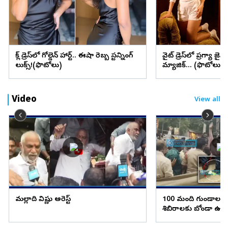
బ్లాక్ డ్రెస్‌లో గోల్డెన్ హార్ట్.. ఈషా రెబ్బ స్టన్నింగ్
వైట్ డ్రెస్‌లో ప్రగ్యా జైస
లుక్స్!(ఫొటోలు)
మ్యాజిక్... (ఫొటోలు)
Video
View all
మల్లాది విష్ణు అరెస్ట్
100 మంది గుండాలతో 
శిబిరాలకు బోండా ఉమా.
టమాటాలతో దాడి!