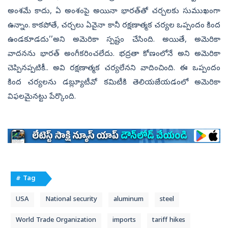
అంశమే కాదు, ఏ అంశంపై అయినా భారత్‌తో చర్చలకు సుముఖంగా
ఉన్నాం. కాకపోతే, చర్చలు ఏవైనా కానీ రక్షణాత్మక చర్యల ఒప్పందం కింద
ఉండకూడదు’’అని అమెరికా స్పష్టం చేసింది. అయితే, అమెరికా
వాదనను భారత్‌ అంగీకరించలేదు. భద్రతా కోణంలోనే అని అమెరికా
చెప్పినప్పటికీ.. అవి రక్షణాత్మక చర్యలేనని వాదించింది. ఈ ఒప్పందం
కింద చర్యలను డబ్ల్యూటీవో కమిటీకి తెలియజేయడంలో అమెరికా
విఫలమైనట్టు పేర్కొంది.
# Tag
USA
National security
aluminum
steel
World Trade Organization
imports
tariff hikes