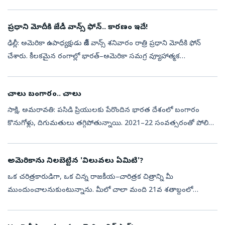
మహ్మద్‌ బఘెర్‌ జొల్ఘాదర్‌ ఈ మేరకు విడుదల చేసిన ప్రకటనను ప్రభ...
ప్రధాని మోదీకి జేడీ వాన్స్‌ ఫోన్‌.. కారణం​ ఇదే!
ఢిల్లీ: అమెరికా ఉపాధ్యక్షుడు జేడీ వాన్స్‌ శనివారం రాత్రి ప్రధాని మోదీకి ఫోన్‌
చేశారు. కీలకమైన రంగాల్లో భారత్‌–అమెరికా సమగ్ర వ్యూహాత్మక
భాగస్వామ్యాన్ని విస్తరించేందుకు గల అవకాశాలపై ఇద్దరు నేతలు చర్చించ...
చాలు బంగారం.. చాలు
సాక్షి, అమరావతి: పసిడి ప్రియులకు పేరొందిన భారత దేశంలో బంగారం
కొనుగోళ్లు, దిగుమతులు తగ్గిపోతున్నాయి. 2021–22 సంవత్సరంతో పోలిస్తే
2025–26 ఆర్థిక సంవత్సరంలో దిగుమతులు 17.23 శాతం క్షీణించాయి.
2021–22లో 86...
అమెరికాను నిలబెట్టిన 'విలువలు ఏమిటి'?
ఒక చరిత్రకారుడిగా, ఒక చిన్న రాజకీయ–చారిత్రక చిత్రాన్ని మీ
ముందుంచాలనుకుంటున్నాను. మీలో చాలా మంది 21వ శతాబ్దంలో
జన్మించారు. అమెరికాలో జన్మించినవారు 2001 సెప్టెంబర్‌ 11 (9/11)
ఉగ్రదాడుల ప్రభావంలో పెరిగా...