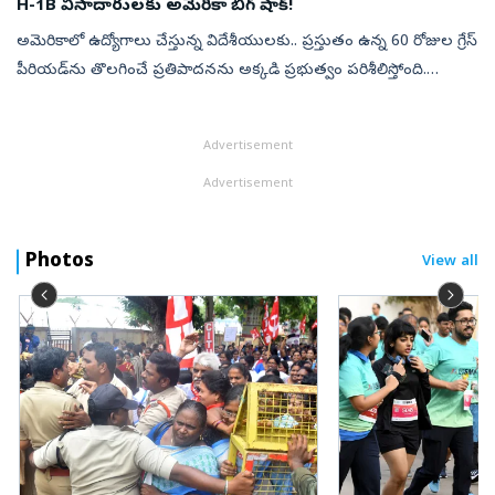
H-1B వీసాదారులకు అమెరికా బిగ్ షాక్!
అమెరికాలో ఉద్యోగాలు చేస్తున్న విదేశీయులకు.. ప్రస్తుతం ఉన్న 60 రోజుల గ్రేస్
పీరియడ్‌ను తొలగించే ప్రతిపాదనను అక్కడి ప్రభుత్వం పరిశీలిస్తోంది.
సాధారణంగా.. కొన్ని నాన్ ఇమిగ్రెంట్ వీసాలపై ఉన్న ఉద్యోగి తన ఉ...
Advertisement
Advertisement
Photos
View all