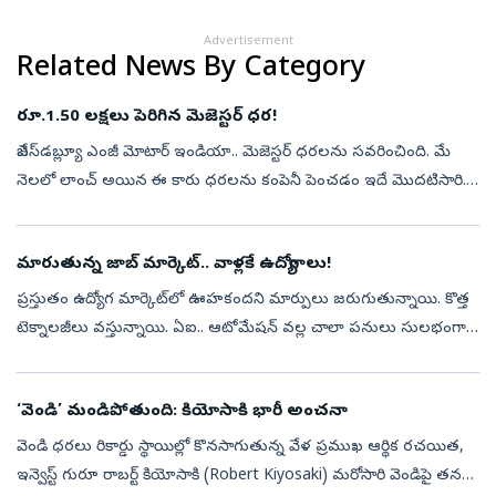
Advertisement
Related News By Category
రూ.1.50 లక్షలు పెరిగిన మెజెస్టర్ ధర!
జేఎస్‌డబ్ల్యూ ఎంజీ మోటార్ ఇండియా.. మెజెస్టర్ ధరలను సవరించింది. మే
నెలలో లాంచ్ అయిన ఈ కారు ధరలను కంపెనీ పెంచడం ఇదే మొదటిసారి.
ఈ పెంపు సావీ 2డబ్ల్యుడీ వేరియంట్‌లకు (ఆరు-సీటర్, ఏడు-సీటర్
కాన్ఫిగరేషన్‌లకు...
మారుతున్న జాబ్ మార్కెట్.. వాళ్లకే ఉద్యోగాలు!
ప్రస్తుతం ఉద్యోగ మార్కెట్‌లో ఊహకందని మార్పులు జరుగుతున్నాయి. కొత్త
టెక్నాలజీలు వస్తున్నాయి. ఏఐ.. ఆటోమేషన్ వల్ల చాలా పనులు సులభంగా
మారుతున్నాయి. కాబట్టి.. భవిష్యత్తులో ఉద్యోగం పొందడానికి కేవలం
అనుభవం మ...
‘వెండి’ మండిపోతుంది: కియోసాకి భారీ అంచనా
వెండి ధరలు రికార్డు స్థాయిల్లో కొనసాగుతున్న వేళ ప్రముఖ ఆర్థిక రచయిత,
ఇన్వెస్ట్‌ గురూ రాబర్ట్‌ కియోసాకి (Robert Kiyosaki) మరోసారి వెండిపై తన