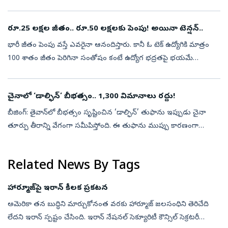
అంచనాను వెల్లడించారు. ‘రిచ్ డాడ్ పూర్ డాడ్’ పుస్తకంతో ప్రపంచ...
రూ.25 లక్షల జీతం.. రూ.50 లక్షలకు పెంపు! అయినా టెన్షన్..
భారీ జీతం పెంపు వస్తే ఎవరైనా ఆనందిస్తారు. కానీ ఓ టెక్ ఉద్యోగికి మాత్రం
100 శాతం జీతం పెరిగినా సంతోషం కంటే ఉద్యోగ భద్రతపై భయమే
ఎక్కువైంది. ప్రస్తుతం సోషల్ మీడియాలో వైరల్ అవుతున్న ఓ ‘ఎక్స్‌’ పోస్టు
ప్రక...
చైనాలో ‘డాల్ఫిన్‌’ బీభత్సం.. 1,300 విమానాలు రద్దు!
బీజింగ్‌: తైవాన్‌లో బీభత్సం సృష్టించిన ‘డాల్ఫిన్’ తుఫాను ఇప్పుడు చైనా
తూర్పు తీరాన్ని వేగంగా సమీపిస్తోంది. ఈ తుఫాను ముప్పు కారణంగా
షాంఘైలోని రెండు ప్రధాన విమానాశ్రయాలు ఆదివారం 1,300కు పైగా
విమానాలను ర...
Related News By Tags
హార్మూజ్‌పై ఇరాన్‌ కీలక ప్రకటన
అమెరికా తన బుద్ధిని మార్చుకోనంత వరకు హార్మూజ్‌ జలసంధిని తెరిచేది
లేదని ఇరాన్‌ స్పష్టం చేసింది. ఇరాన్‌ నేషనల్‌ సెక్యూరిటీ కౌన్సిల్‌ సెక్రటరీ