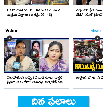
Best Photos Of The Week : ఈ వారం
గచ్చిబౌలి స్టేడియంలో
ఉత్తమ చిత్రాలు (ఆగస్టు 09- 16)
SMA 2026' (ఫొటోలు
Video
View all
వేటపోతుకు ఇచ్చిన విలువ కూడా డాక్టర్
జార్ఖండ్ లో ఆగని ని
ప్రియాంకకు లేదా? అనితపై అడ్వకేట్ రజిని
ఫైర్