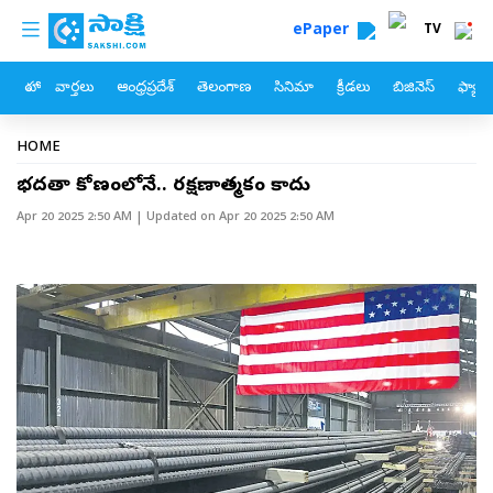
custom menu
Skip to main content
ePaper
TV
హోం
వార్తలు
ఆంధ్రప్రదేశ్
తెలంగాణ
సినిమా
క్రీడలు
బిజినెస్
ఫ్యామ
Breadcrumb
HOME
భద్రతా కోణంలోనే.. రక్షణాత్మకం కాదు
Apr 20 2025 2:50 AM
| Updated on
Apr 20 2025 2:50 AM