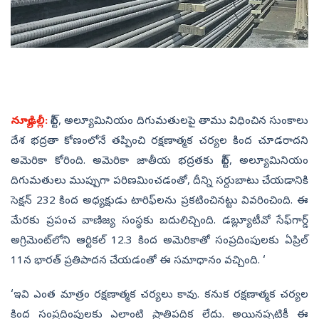
న్యూఢిల్లీ:
స్టీల్, అల్యూమినియం దిగుమతులపై తాము విధించిన సుంకాలు
దేశ భద్రతా కోణంలోనే తప్పించి రక్షణాత్మక చర్యల కింద చూడరాదని
అమెరికా కోరింది. అమెరికా జాతీయ భద్రతకు స్టీల్, అల్యూమినియం
దిగుమతులు ముప్పుగా పరిణమించడంతో, దీన్ని సర్దుబాటు చేయడానికి
సెక్షన్‌ 232 కింద అధ్యక్షుడు టారిఫ్‌లను ప్రకటించినట్టు వివరించింది. ఈ
మేరకు ప్రపంచ వాణిజ్య సంస్థకు బదులిచ్చింది. డబ్ల్యూటీవో సేఫ్‌గార్డ్‌
అగ్రిమెంట్‌లోని ఆర్టికల్‌ 12.3 కింద అమెరికాతో సంప్రదింపులకు ఏప్రిల్‌
11న భారత్‌ ప్రతిపాదన చేయడంతో ఈ సమాధానం వచ్చింది. ‘
‘ఇవి ఎంత మాత్రం రక్షణాత్మక చర్యలు కావు. కనుక రక్షణాత్మక చర్యల
కింద సంప్రదింపులకు ఎలాంటి ప్రాతిపదిక లేదు. అయినప్పటికీ ఈ