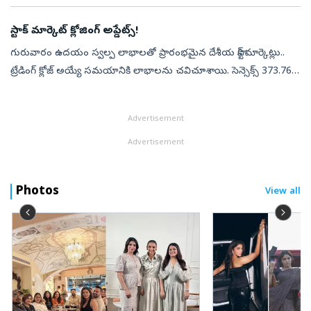
జీవితంలో అత్యం...
స్టాక్ మార్కెట్ క్లోజింగ్ అప్డేట్స్!
గురువారం ఉదయం స్వల్ప లాభాలతో ప్రారంభమైన దేశీయ స్టాక్ మార్కెట్లు..
ట్రేడింగ్ క్లోజ్ అయ్యే సమయానికి లాభాలను చవిచూశాయి. సెన్సెక్స్ 373.76
పాయింట్లు లేదా 0.48 శాతం లాభంతో 78,954.76 వద్ద, నిఫ్టీ 11.35 పాయి...
Advertisement
Advertisement
Photos
View all