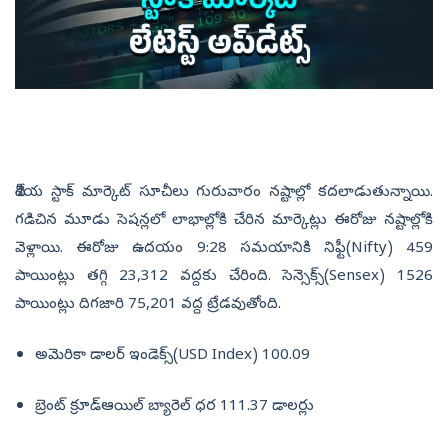
దేశీయ స్టాక్‌ మార్కెట్‌ సూచీలు గురువారం నష్టాల్లో కదలాడుతున్నాయి.
గడిచిన మూడు సెషన్లలో లాభాల్లోకి చేరిన మార్కెట్లు ఈరోజు నష్టాల్లోకి
వెళ్లాయి. ఈరోజు ఉదయం 9:28 సమయానికి నిఫ్టీ(Nifty) 459
పాయింట్లు తగ్గి 23,312 వద్దకు చేరింది. సెన్సెక్స్‌(Sensex) 1526
పాయింట్లు దిగజారి 75,201 వద్ద ట్రేడవుతోంది.
అమెరికా డాలర్‌ ఇండెక్స్‌(USD Index) 100.09
బ్రెంట్‌ క్రూడ్‌ఆయిల్‌ బ్యారెల్‌ ధర 111.37 డాలర్లు