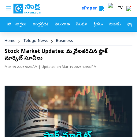
custom menu
Skip to main content
ePaper
TV
హోం
వార్తలు
ఆంధ్రప్రదేశ్
తెలంగాణ
సినిమా
క్రీడలు
బిజినెస్
ఫ్యామ
Breadcrumb
Home
Telugu-News
Business
Stock Market Updates: మళ్లీ నేలకరిచిన స్టాక్‌
మార్కెట్‌ సూచీలు
Mar 19 2026 9:28 AM
| Updated on
Mar 19 2026 12:56 PM