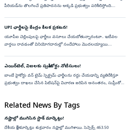
పీరియడ్‌ను తొలగించే ప్రతిపాదనను అక్కడి ప్రభుత్వం పరిశీలిస్తోంది.
సాధారణంగా.. కొన్ని నాన్ ఇమిగ్రెంట్ వీసాలపై ఉన్న ఉద్యోగి తన ఉ...
UPI ఛార్జీలపై కేంద్రం కీలక ప్రకటన!
యూపీఐ చెల్లింపులపై ఛార్జీలు వసూలు చేయబోతున్నారంటూ.. ఇటీవల
వార్తలు రావడంతో వినియోగదారుల్లో సందేహాలు మొదలయ్యాయి.
ముఖ్యంగా పేమెంట్ అండ్ సెటిల్మెంట్ సిస్టమ్స్ యాక్ట్ 2007లో మార్పులకు
సంబంధించిన బిల్లు లోక...
ఎయిర్‌టెల్, విఐలకు సుప్రీంకోర్టు నోటీసులు!
బాంబే హైకోర్టు వన్ టైమ్ స్పెక్ట్రమ్ ఛార్జీలను రద్దు చేయడాన్ని వ్యతిరేకిస్తూ
ప్రభుత్వం దాఖలు చేసిన పిటిషన్‌పై విచారణ జరిపిన అనంతరం, సుప్రీంకోర్టు
టెలికాం ఆపరేటర్లైన భారతి ఎయిర్‌టెల్, వొడాఫోన్ ఐడియాలకు ...
Related News By Tags
నష్టాల్లో ముగిసిన స్టాక్ మార్కెట్లు!
దేశీయ స్టాక్ మార్కెట్లు శుక్రవారం నష్టాల్లో ముగిశాయి. సెన్సెక్స్ 463.50