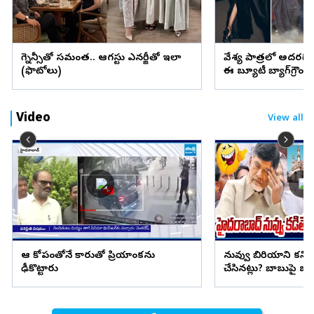
ప్రెగ్నెన్సీతో సమంత.. ఆగస్టు ఎనర్జీతో ఇలా
వేశ్య పాత్రలో అదరగొట్
(ఫొటోలు)
ఈ బ్యూటీ బ్యాగ్‌గ్రౌం
Video
View all
ఆ కోపంతోనే కారుతో ప్రియాంకను
నువ్వు బిరియాని కనిప
ఢీకొట్టారు
చేసినట్లు? బాబుపై బుగ్గన