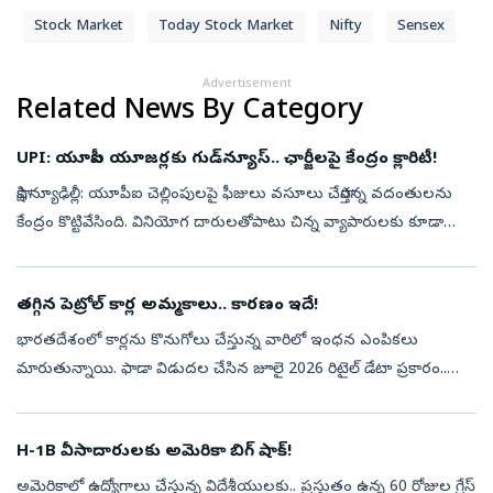
Stock Market
Today Stock Market
Nifty
Sensex
Advertisement
Related News By Category
UPI: యూపీఐ యూజర్లకు గుడ్‌న్యూస్.. ఛార్జీలపై కేంద్రం క్లారిటీ!
సాక్షి,న్యూఢిల్లీ: యూపీఐ చెల్లింపులపై ఫీజులు వసూలు చేస్తారన్న వదంతులను
కేంద్రం కొట్టివేసింది. వినియోగ దారులతోపాటు చిన్న వ్యాపారులకు కూడా
యూపీఐ సేవలు ఉచితంగానే కొనసాగనున్నాయని స్పష్టం చేసింది. భవిష్యత్...
తగ్గిన పెట్రోల్ కార్ల అమ్మకాలు.. కారణం ఇదే!
భారతదేశంలో కార్లను కొనుగోలు చేస్తున్న వారిలో ఇంధన ఎంపికలు
మారుతున్నాయి. ఫాడా విడుదల చేసిన జూలై 2026 రిటైల్ డేటా ప్రకారం..
పెట్రోల్/ఇథనాల్ కార్ల వాటా 41.68 శాతానికి తగ్గింది. జూన్‌లో ఇది 43.15
శాతంగా ఉ...
H-1B వీసాదారులకు అమెరికా బిగ్ షాక్!
అమెరికాలో ఉద్యోగాలు చేస్తున్న విదేశీయులకు.. ప్రస్తుతం ఉన్న 60 రోజుల గ్రేస్