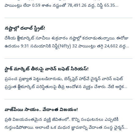
పాయింట్లు లేదా 0.59 శాతం నష్టంతో 78,491.26 వద్ద, నిఫ్టీ 65.35
పాయింట్లు లేదా 0.27 శాతం నష్టంతో 24,570.65 వద్ద నిలిచాయి.సఫైర్
ఫుడ...
నష్టాల్లో దలాల్ స్ట్రీట్!
దేశీయ స్టాక్‌ మార్కెట్‌ సూచీలు శుక్రవారం నష్టాల్లో కదలాడుతున్నాయి. ఈరోజు
ఉదయం 9:31 సమయానికి నిఫ్టీ(Nifty) 32 పాయింట్లు తగ్గి 24,602 వద్దకు
చేరింది. సెన్సెక్స్‌(Sensex) 266 పాయింట్లు నష్టపోయి 78,684 వద...
స్టాక్ మార్కెట్ తీరుపై వారెన్ బఫెట్ సీరియస్!
ప్రపంచ ప్రఖ్యాత పెట్టుబడిదారుడు, బెర్క్‌షైర్ హాథ్‌వే చైర్మన్ వారెన్ బఫెట్
ప్రస్తుత స్టాక్ మార్కెట్ పరిస్థితులపై తీవ్ర ఆందోళన వ్యక్తం చేశారు. నేటి ఆర్థిక
మార్కెట్ల తీరుపై హెచ్చరికలు జారీ చేశారు. స్వల్ప...
వాజ్‌పేయి సాయం.. వేదాంత విజయం!
ప్రతి విజయవంతమైన వ్యక్తి జీవితంలో.. కొన్ని సంఘటనలు ఎప్పటికీ
గుర్తుండిపోతాయి. అలాంటి ఒక మధుర జ్ఞాపకాన్ని వేదాంత సంస్థ ఛైర్మన్
అనిల్ అగర్వాల్ ఇటీవల తన ఎక్స్ ఖాతాలో షేర్ చేశారు. తన వ్యాపార