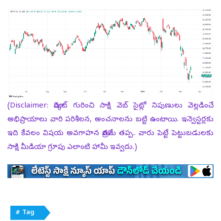
(Disclaimer: మార్కెట్ గురించి సాక్షి వెబ్ సైట్లో నిపుణులు వెల్లడించే
అభిప్రాయాలు వారి పరిశీలన, అంచనాలను బట్టి ఉంటాయి. ఇన్వెస్టర్లకు
ఇది కేవలం విషయ అవగాహన మాత్రమే తప్ప.. వారు పెట్టే పెట్టుబడులకు
సాక్షి మీడియా గ్రూపు ఎలాంటి హామీ ఇవ్వదు.)
# Tag