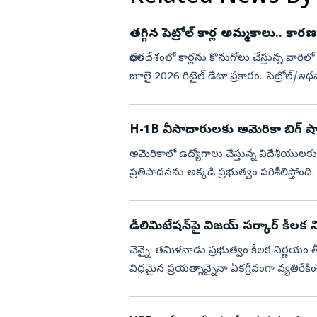
తగ్గిన పెట్రోల్ కార్ల అమ్మకాలు.. కార
భారతదేశంలో కార్లను కొనుగోలు చేస్తున్న వ
జూలై 2026 రిటైల్ డేటా ప్రకారం.. పెట్రోల్/ఇథ
శాతంగా ఉ...
H-1B వీసాదారులకు అమెరికా బిగ్ షా
అమెరికాలో ఉద్యోగాలు చేస్తున్న విదేశీయులకు..
ప్రతిపాదనను అక్కడి ప్రభుత్వం పరిశీలిస్తోంది
ఉ...
డీలిమిటేషన్‌పై విజయ్‌ సర్కార్‌ కీలక 
చెన్నై: తమిళనాడు ప్రభుత్వం కీలక నిర్ణయం తీస
విధమైన ప్రయత్నాన్నైనా ఏకగ్రీవంగా వ్యతిరే
జరిగిన అఖ...