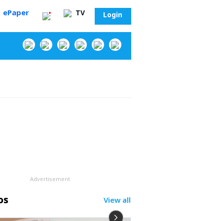
ePaper
TV
Login
‌
Advertisement
os
View all
సా?