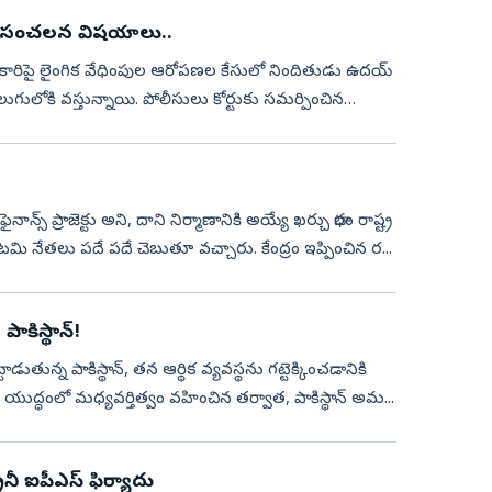
్టులో సంచలన విషయాలు..
 అధికారిపై లైంగిక వేధింపుల ఆరోపణల కేసులో నిందితుడు ఉదయ్‌
ెలుగులోకి వస్తున్నాయి. పోలీసులు కోర్టుకు సమర్పించిన
న్స్‌ ప్రాజెక్టు అని, దాని నిర్మాణానికి అయ్యే ఖర్చు భారం రాష్ట్ర
 నేతలు పదే పదే చెబుతూ వచ్చారు. కేంద్రం ఇప్పించిన ర...
ాకిస్థాన్!
్టాడుతున్న పాకిస్థాన్, తన ఆర్థిక వ్యవస్థను గట్టెక్కించడానికి
 యుద్ధంలో మధ్యవర్తిత్వం వహించిన తర్వాత, పాకిస్థాన్ అమ...
నీ ఐపీఎస్‌ ఫిర్యాదు