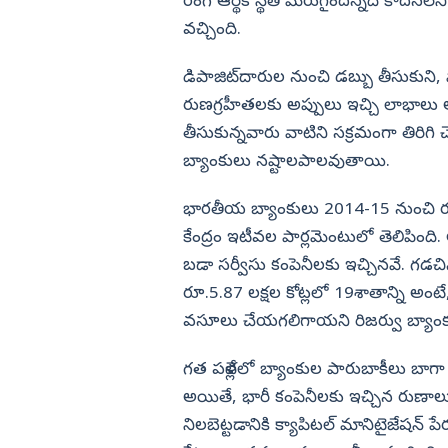
కేంద్ర మంత్రి పెమ్మసాని
రంగ ఆర్థిక స్థితి మెరుగైందన్నది కాదనల
వచ్చింది.
విజయనగరం
పార్వతీపురం మన
డిపాజిట్‌దారుల నుంచి డబ్బు తీసుకుని, వార
పశ్చిమ గోదావర
రుణగ్రహీతలకు అప్పులు ఇచ్చి లాభాలు ఆ
ఏలూరు
తీసుకున్నవారు వాటిని సక్రమంగా తిరిగి చ
బ్యాంకులు నష్టాలపాలవుతాయి.
వైఎస్సార్
అన్నమయ్య
భారతీయ బ్యాంకులు 2014-15 నుంచి రూ.
కేంద్రం ఇటీవల పార్లమెంటులో తెలిపింది.
బడా సర్వీసు కంపెనీలకు ఇచ్చినవే. గడ
రూ.5.87 లక్షల కోట్లలో 19శాతాన్ని అంట
వసూలు చేయగలిగాయని రిజర్వు బ్యాంకు
గత పదేళ్లలో బ్యాంకుల పారుబాకీలు బాగా తగ
అయితే, భారీ కంపెనీలకు ఇచ్చిన రుణాలు
నిలబెట్టడానికి క్యాపిటల్‌ మానిటైజేషన్‌