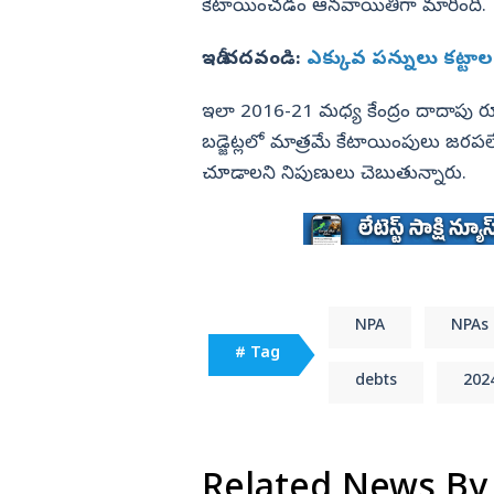
కేటాయించడం ఆనవాయితీగా మారింది.
ఇదీ చదవండి:
ఎక్కువ పన్నులు కట్టాలం
ఇలా 2016-21 మధ్య కేంద్రం దాదాపు రూ.
బడ్జెట్లలో మాత్రమే కేటాయింపులు జరపలే
చూడాలని నిపుణులు చెబుతున్నారు.
NPA
NPAs
# Tag
debts
202
Related News By