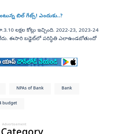
టున్న బిల్ గేట్స్‌! ఎందుకు..?
3.10 లక్షల కోట్లు ఇచ్చింది. 2022-23, 2023-24
దు. ఈసారి బడ్జెట్‌లో పరిస్థితి ఎలాఉండబోతుందో
NPAs of Bank
Bank
4 budget
Advertisement
 Category