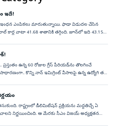
ణం ఇదే!
ారిలో ఇంధన ఎంపికలు మారుతున్నాయి. ఫాడా విడుదల చేసిన
నాల్ కార్ల వాటా 41.68 శాతానికి తగ్గింది. జూన్‌లో ఇది 43.15
క్!
 ప్రస్తుతం ఉన్న 60 రోజుల గ్రేస్ పీరియడ్‌ను తొలగించే
. సాధారణంగా.. కొన్ని నాన్ ఇమిగ్రెంట్ వీసాలపై ఉన్న ఉద్యోగి తన
నిర్ణయం
ుకుంది. రాష్ట్రంలో డీలిమిటేషన్ ప్రక్రియను మద్దతిచ్చే ఏ
కించాలని నిర్ణయించింది. ఆ మేరకు సీఎం విజయ్ అధ్యక్షతన