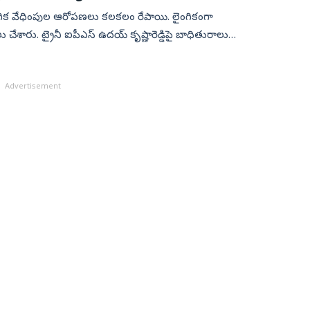
ంగిక వేధింపుల ఆరోపణలు కలకలం రేపాయి. లైంగికంగా
ేశారు. ట్రైనీ ఐపీఎస్‌ ఉదయ్‌ కృష్ణారెడ్డిపై బాధితురాలు
Advertisement