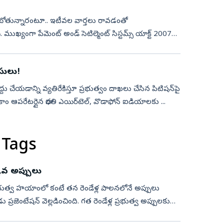
బోతున్నారంటూ.. ఇటీవల వార్తలు రావడంతో
్యంగా పేమెంట్ అండ్ సెటిల్మెంట్ సిస్టమ్స్ యాక్ట్ 2007లో
ీసులు!
 రద్దు చేయడాన్ని వ్యతిరేకిస్తూ ప్రభుత్వం దాఖలు చేసిన పిటిషన్‌పై
ాం ఆపరేటర్లైన భారతి ఎయిర్‌టెల్, వొడాఫోన్ ఐడియాలకు ...
 Tags
కువ అప్పులు
 ప్రభుత్వ హయాంలో కంటే తన రెండేళ్ల పాలనలోనే అప్పులు
జెంటేషన్‌ వెల్లడించింది. గత రెండేళ్ల ప్రభుత్వ అప్పులకు