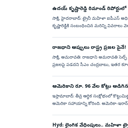
ఉదయ్‌ కృష్ణారెడ్డి రిమాండ్‌ రిపోర
సాక్షి, హైదరాబాద్‌: ట్రైనీ మహిళా ఐపీఎస్‌
కృష్ణారెడ్డికి సంబంధించిన మరిన్ని వివరాలు వ
రిమాండ్‌...
రాజధాని అప్పులు రాష్ట్ర ప్రజల పైనే!
సాక్షి, అమరావతి: రాజధాని అమరావతి సెల్ఫ్‌ ఫైనా­
ప్రజలపై పడదని సీఎం చంద్రబాబు, ఇతర కూటమి
అమెరికాని రూ. 96 వేల కోట్లు అడిగిన ప
ఇస్లామాబాద్: తీవ్ర ఆర్థిక సంక్షోభంలో కొట్టుమిట
అమెరికా సహాయాన్ని కోరింది. అమెరికా-ఇరాన్
Hyd: లైంగిక వేధింపులు.. మహిళా ట్రై