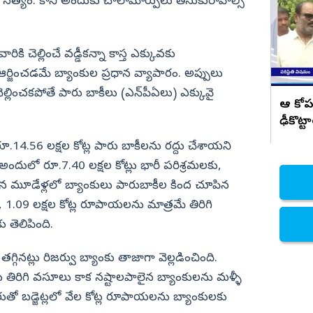
అమలు చెయ్.. అనితకు వరుదు కళ్యాణి
ేని సత్యం. కానీ అందుకు చాలామార్పులు తీసుకురావాల్సి
సూచన
నిజామాబాద్
్యం
కామారెడ్డి
ికి చెల్లించే వడ్డీకన్నా కాస్త ఎక్కువకు
ి
రంగారెడ్డి
ర్జించడమే బ్యాంకుల ప్రధాన వ్యాపారం. అప్పులు
వికారాబాద్
ెల్లించకపోతే పారు బాకీలు (ఎన్‌పీఏలు) ఎక్కువై
ఆ కోప
వరంగల్
ఢీకొట్ట
హన్మకొండ
14.56 లక్షల కోట్ల పారు బాకీలను రద్దు చేశాయని
జనగాం
 అందులో రూ.7.40 లక్షల కోట్లు భారీ పరిశ్రమలకు,
చిన మూడేళ్లలో బ్యాంకులు పారుబాకీల కింద చూపిన
జయశంకర్
ే, 1.09 లక్షల కోట్ల రూపాయలను మాత్రమే తిరిగి
మహబూబాబాద్
 తెలిపింది.
ములుగు
్గినట్లు రిజర్వు బ్యాంకు తాజాగా వెల్లడించింది.
 తిరిగి వసూలు కాక నష్టాలపాలైన బ్యాంకులను మళ్ళీ
 పేరుతో బడ్జెట్లలో వేల కోట్ల రూపాయలను బ్యాంకులకు