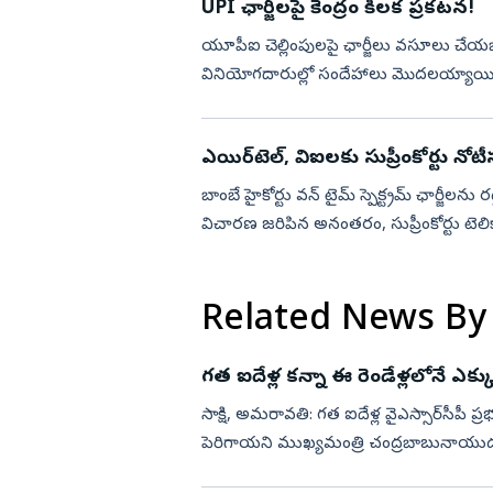
UPI ఛార్జీలపై కేంద్రం కీలక ప్రకటన!
యూపీఐ చెల్లింపులపై ఛార్జీలు వసూలు చేయ
వినియోగదారుల్లో సందేహాలు మొదలయ్యాయి. ముఖ
మార్పులకు సంబంధించిన బిల్లు లోక...
ఎయిర్‌టెల్, విఐలకు సుప్రీంకోర్టు నోట
బాంబే హైకోర్టు వన్ టైమ్ స్పెక్ట్రమ్ ఛార్జీలను
విచారణ జరిపిన అనంతరం, సుప్రీంకోర్టు టెలిక
Related News By
గత ఐదేళ్ల కన్నా ఈ రెండేళ్లలోనే ఎక్
సాక్షి, అమరావతి: గత ఐదేళ్ల వైఎస్సార్‌సీపీ
పెరిగాయని ముఖ్యమంత్రి చంద్రబాబునాయుడు ప్ర
సంబంధించి మం...