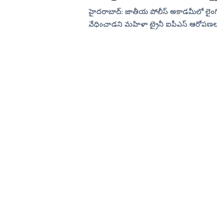
హైదరాబాద్‌: జాతీయ పోలీస్‌ అకాడమీలో లై
వేధించాడని మహిళా ట్రైనీ ఐపీఎస్‌ ఆరోపణలు చ
ఫిర్యాదు చేశారు. అత్తా...