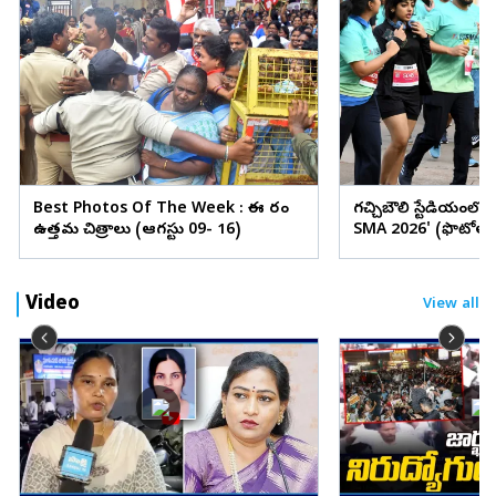
Best Photos Of The Week : ఈ వారం
గచ్చిబౌలి స్టేడియంలో
ఉత్తమ చిత్రాలు (ఆగస్టు 09- 16)
SMA 2026' (ఫొటోలు
Video
View all