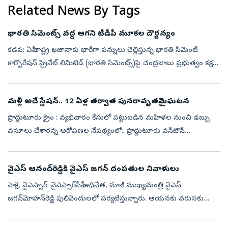
Related News By Tags
భారతి సిమెంట్స్‌ వద్ద ఆగని టీడీపీ మూకల దౌర్జన్యం
కడప: ఏపీ రాష్ట్ర ఖజానాకు భారీగా పన్నులు చెల్లిస్తున్న భారతి సిమెంట్‌
కార్పొరేషన్‌ ప్రైవేట్‌ లిమిటెడ్‌ (భారతి సిమెంట్స్‌)పై చంద్రబాబు ప్రభుత్వం కక్ష
పరాకాష్టకు చేరింది. నాలుగు రోజులుగా టీడీపీ మూకలు చే...
మళ్లీ అదే స్టేషన్‌.. 12 ఏళ్ల తర్వాత పునరావృతమైన ఘటన
ప్రొద్దుటూరు క్రైం : వ్యభిచారం కేసులో పట్టుబడిన మహిళల నుంచి డబ్బు
వసూలు చేశారన్న ఆరోపణల నేపథ్యంలో.. ప్రొద్దుటూరు వన్‌టౌన్‌
పోలీస్‌స్టేషన్‌లో పని చేస్తున్న ముగ్గురు పోలీస్‌ సిబ్బందిపై జిల్లా ఎస్పీ నచి...
వైఎస్‌ ఆనంద్‌రెడ్డికి వైఎస్‌ జగన్‌ దంపతుల నివాళులు
సాక్షి, వైఎ‍స్సార్‌: వైఎస్సార్‌సీపీ అధినేత, మాజీ ముఖ్యమంత్రి వైఎస్‌
జగన్‌మోహన్‌రెడ్డి పులివెందులలో పర్యటిస్తున్నారు. ఆయనకు వరుసకు
పెదనాన్న అయ్యే వైఎస్‌ ఆనంద్‌రెడ్డి కన్నుమూసిన సంగతి తెలిసిందే. ఈ
నేపథ్...