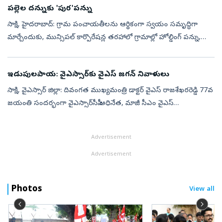
పల్లెల దన్నుకు 'పుర'పన్ను
సాక్షి, హైదరాబాద్‌: గ్రామ పంచాయతీలను ఆర్థికంగా స్వయం సమృద్ధిగా
మార్చేందుకు, మున్సిపల్‌ కార్పొరేషన్ల తరహాలో గ్రామాల్లో హోల్డింగ్‌ పన్ను,
ఇతర స్థానిక పన్నులను అమలు చేయాలని కేంద్ర ప్రభుత్వం యోచిస్తోంది. ...
ఇడుపులపాయ: వైఎస్సార్‌కు వైఎస్‌ జగన్‌ నివాళులు
సాక్షి, వైఎస్సార్‌ జిల్లా: దివంగత ముఖ్యమంత్రి డాక్టర్‌ వైఎస్‌ రాజశేఖరరెడ్డి 77వ
జయంతి సందర్భంగా వైఎస్సార్‌సీపీ అధినేత, మాజీ సీఎం వైఎస్‌
జగన్‌మోహన్‌రెడ్డి ఇడుపులపాయకు వెళ్లారు. కుటుంబ సభ్యులతో కలిసి వై...
Advertisement
Advertisement
Photos
View all