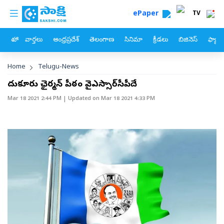
custom menu
Skip to main content
ePaper
TV
హోం
వార్తలు
ఆంధ్రప్రదేశ్
తెలంగాణ
సినిమా
క్రీడలు
బిజినెస్
ఫ్యామ
Breadcrumb
Home
Telugu-News
మైదుకూరు ఛైర్మన్‌ పీఠం వైఎస్సార్‌సీపీదే
Mar 18 2021 2:44 PM
| Updated on
Mar 18 2021 4:33 PM