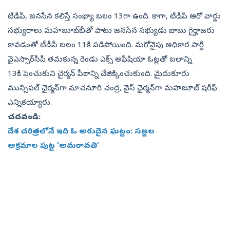
టీడీపీ, జ‌న‌సేన క‌లిస్తే సంఖ్యా బ‌లం 13గా ఉంది. కాగా, టీడీపీ ఆరో వార్డు
స‌భ్యురాలు మ‌హ‌బూబ్‌బీతో పాటు జ‌న‌సేన స‌భ్యుడు బాబు గైర్హాజ‌రు
కావడంతో టీడీపీ బ‌లం 11కి ప‌డిపోయింది. మ‌రోవైపు అధికార పార్టీ
వైఎస్సార్‌సీపీ తమకున్న రెండు ఎక్స్‌ అఫీషియా ఓట్లతో బలాన్ని
13కి పెంచుకుని చైర్మ‌న్ పీఠాన్ని చేజిక్కించుకుంది. మైదుకూరు
మున్సిపల్ ఛైర్మన్‌గా మాచనూరి చంద్ర, వైస్ ఛైర్మన్‌గా మహబూబ్ షరీఫ్
ఎన్నికయ్యారు.
చదవండి:
దేశ చరిత్రలోనే ఇది ఓ అరుదైన ఘట్టం: సజ్జల
అక్రమాల పుట్ట ‘అమరావతి’