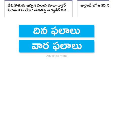
వేటపోతుకు ఇచ్చిన విలువ కూడా డాక్టర్
జార్ఖండ్ లో ఆగని ని
ప్రియాంకకు లేదా? అనితపై అడ్వకేట్ రజిని
ఫైర్
Advertisement