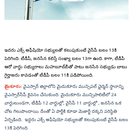
ఇద్ద‌రు ఎక్స్ అఫీషియో స‌భ్యుల‌తో క‌లుపుకుంటే వైసీపీ బ‌లం 13కి
పెరిగింది. టీడీపీ, జ‌న‌సేన క‌లిస్తే సంఖ్యా బ‌లం 13గా ఉంది. కాగా, టీడీపీ
ఆరో వార్డు స‌భ్యురాలు మ‌హ‌బూబ్‌బీతో పాటు జ‌న‌సేన స‌భ్యుడు బాబు
గైర్హాజ‌రు కావడంతో టీడీపీ బ‌లం 11కి ప‌డిపోయింది.
మైదుకూరు:
వైఎస్సార్‌ జిల్లాలోని మైదుకూరు మున్సిపల్ ఛైర్మన్‌ స్థానాన్ని
వైఎస్సార్‌సీపీ కైవసం చేసుకుంది. మైదుకూరు మున్సిపాలిటీలో 24
వార్డులుండ‌గా, టీడీపీ 12 వార్డుల్లో, వైసీపీ 11 వార్డుల్లో , జ‌న‌సేన ఒక
చోట గెలుపొందాయి. దీంతో ఏ పార్టీకి కూడా మెజార్టీ ద‌క్క‌ని ప‌రిస్థితి
ఏర్పడింది. ఇద్ద‌రు ఎక్స్ అఫీషియో స‌భ్యుల‌తో క‌లుపుకుంటే వైసీపీ బ‌లం
13కి పెరిగింది.