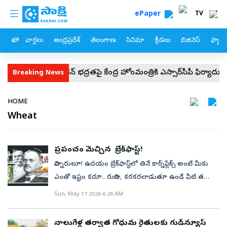
custom menu
Skip to main content
ePaper
TV
హోం
వార్తలు
ఆంధ్రప్రదేశ్
తెలంగాణ
సినిమా
క్రీడలు
బిజినెస్
ఫ్యామ
వైఎస్‌ జగన్‌ భద్రతపై కేంద్ర హోంమంత్రికి వైఎస్సార్‌సీపీ ఫిర్యాదు
సీజేపీ జా
Breaking News
Breadcrumb
HOME
Wheat
ప్రపంచం మెచ్చిన బ్రేక్‌ఫాస్ట్‌!
చిన్నారులూ! ఉదయం బ్రేక్‌ఫాస్ట్‌లో తినే కార్న్‌ఫ్లేక్స్‌ అంటే మీకు
ఎంతో ఇష్టం కదూ.. రుచిగా, కరకరలాడుతూ ఉండే వీటి తయారీ
వెనుక ఒక ఆసక్తికరమైన కథ ఉంది తెలుసా.. ఇది
Sun, May 17 2026 6:26 AM
చదివేయండి. మీకే తెలుస్తుంది. ఆ కథేంటో...చాలా కాలం క్రితం
అంటే సుమారు 130 సంవత్సరాల క్రితం, అమెరికాలో జాన్‌
నాలుగేళ్ల తర్వాత గోధుమ రైతులకు గుడ్‌న్యూస్‌