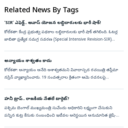
Related News By Tags
‘SIR’ ఎఫెక్ట్‌.. ఆవాస్ యోజన లబ్ధిదారులకు భారీ షాక్!
కోల్‌కతా: కేంద్ర ప్రభుత్వ పథకాల లబ్ధిదారులకు భారీ షాక్ తగిలింది. ఓటర్ల
జాబితా ప్రత్యేక సమగ్ర సవరణ (Special Intensive Revision-SIR)
ప్రక్రియలో భాగంగా తమ ఓటు హక్కును కోల్పోయిన వారికి, ఇకపై ఆవాస్
యోజన వం...
అన్యాయం శాశ్వతం కాదు
కోల్‌కతా: అన్యాయం అనేది అశాశ్వతమని వివాదాస్పద రచయిత్రి తస్లీమా
నస్రిన్‌ వ్యాఖ్యానించారు. 19 సంవత్సరాల క్రితంగా ఆమె రచనలపై
పశ్చిమబెంగాల్‌లో మొదలైన నిరసనలతో చివరకు ఆమె కోల్‌కతా నగరాన్ని
వీడాల్సి వచ్చింద...
హనీ ట్రాప్‌.. రాజకీయ నేతలే టార్గెట్?
పశ్చిమ బెంగాల్ ముఖ్యమంత్రి సువేందు అధికారిని లక్ష్యంగా చేసుకుని
పన్నిన కుట్ర కేసుకు సంబంధించి ఇటీవల అరెస్టయిన అనుమానిత జైషే-
మొహమ్మద్ ఉగ్రవాది హమిమ్ మండల్‌ దర్యాప్తులో భాగంగా.. జార్ఖండ్‌లోని