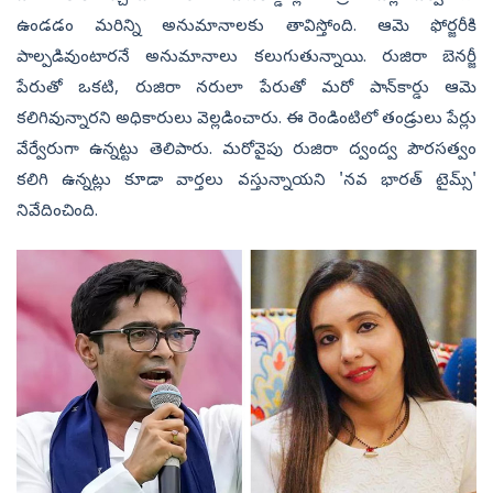
ఉండ‌డం మ‌రిన్ని అనుమానాల‌కు తావిస్తోంది. ఆమె ఫోర్జరీకి
పాల్ప‌డివుంటార‌నే అనుమానాలు క‌లుగుతున్నాయి. రుజిరా బెనర్జీ
పేరుతో ఒక‌టి, రుజిరా న‌రులా పేరుతో మ‌రో పాన్‌కార్డు ఆమె
క‌లిగివున్నార‌ని అధికారులు వెల్ల‌డించారు. ఈ రెండింటిలో తండ్రులు పేర్లు
వేర్వేరుగా ఉన్న‌ట్టు తెలిపారు. మ‌రోవైపు రుజిరా ద్వంద్వ‌ పౌరసత్వం
కలిగి ఉన్నట్లు కూడా వార్తలు వస్తున్నాయని 'న‌వ భార‌త్ టైమ్స్'
నివేదించింది.