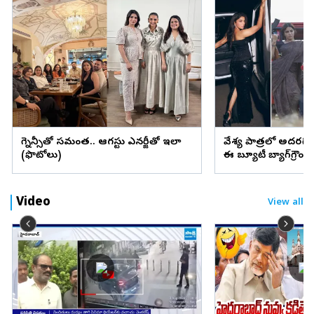
ప్రెగ్నెన్సీతో సమంత.. ఆగస్టు ఎనర్జీతో ఇలా
వేశ్య పాత్రలో అదరగొట్
(ఫొటోలు)
ఈ బ్యూటీ బ్యాగ్‌గ్రౌం
Video
View all