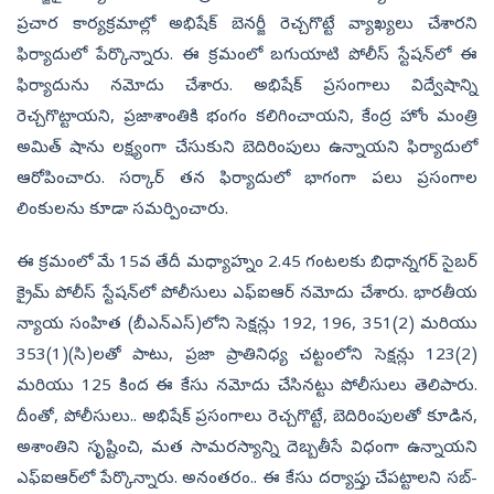
ప్రచార కార్యక్రమాల్లో అభిషేక్ బెనర్జీ రెచ్చగొట్టే వ్యాఖ్యలు చేశారని
ఫిర్యాదులో పేర్కొన్నారు. ఈ క్రమంలో బగుయాటి పోలీస్ స్టేషన్‌లో ఈ
ఫిర్యాదును నమోదు చేశారు. అభిషేక్‌ ప్రసంగాలు విద్వేషాన్ని
రెచ్చగొట్టాయని, ప్రజాశాంతికి భంగం కలిగించాయని, కేంద్ర హోం మంత్రి
అమిత్ షాను లక్ష్యంగా చేసుకుని బెదిరింపులు ఉన్నాయని ఫిర్యాదులో
ఆరోపించారు. సర్కార్ తన ఫిర్యాదులో భాగంగా పలు ప్రసంగాల
లింకులను కూడా సమర్పించారు.
ఈ క్రమంలో మే 15వ తేదీ మధ్యాహ్నం 2.45 గంటలకు బిధాన్నగర్ సైబర్
క్రైమ్ పోలీస్ స్టేషన్‌లో పోలీసులు ఎఫ్ఐఆర్ నమోదు చేశారు. భారతీయ
న్యాయ సంహిత (బీఎన్ఎస్)లోని సెక్షన్లు 192, 196, 351(2) మరియు
353(1)(సి)లతో పాటు, ప్రజా ప్రాతినిధ్య చట్టంలోని సెక్షన్లు 123(2)
మరియు 125 కింద ఈ కేసు నమోదు చేసినట్టు పోలీసులు తెలిపారు.
దీంతో, పోలీసులు.. అభిషేక్‌ ప్రసంగాలు రెచ్చగొట్టే, బెదిరింపులతో కూడిన,
అశాంతిని సృష్టించి, మత సామరస్యాన్ని దెబ్బతీసే విధంగా ఉన్నాయని
ఎఫ్ఐఆర్‌లో పేర్కొన్నారు. అనంతరం.. ఈ కేసు దర్యాప్తు చేపట్టాలని సబ్-