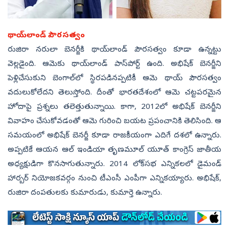
థాయ్‌లాండ్‌ పౌరసత్వం
రుజిరా నరులా బెనర్జీకి థాయ్‌లాండ్‌ పౌరసత్వం కూడా ఉన్న‌ట్టు
వెల్లడైంది. ఆమెకు థాయ్‌లాండ్‌ పాస్‌పోర్ట్ ఉంది. అభిషేక్ బెన‌ర్జీని
పెళ్లిచేసుకుని బెంగాల్‌లో స్థిర‌ప‌డిన‌ప్ప‌టికీ ఆమె థాయ్ పౌర‌స‌త్వం
వ‌దులుకోలేద‌ని తెలుస్తోంది. దీంతో భారతదేశంలో ఆమె చట్టపరమైన
హోదాపై ప్రశ్నలు తలెత్తుతున్నాయి. కాగా, 2012లో అభిషేక్ బెనర్జీని
వివాహం చేసుకోవ‌డంతో ఆమె గురించి బ‌య‌ట ప్ర‌పంచానికి తెలిసింది. ఆ
స‌మ‌యంలో అభిషేక్ బెనర్జీ కూడా రాజ‌కీయంగా ఎదిగే ద‌శ‌లో ఉన్నారు.
అప్ప‌టికే ఆయ‌న ఆల్ ఇండియా తృణమూల్ యూత్ కాంగ్రెస్ జాతీయ
అధ్యక్షుడిగా కొన‌సాగుతున్నారు. 2014 లోక్‌సభ ఎన్నికలలో డైమండ్
హార్బర్ నియోజకవర్గం నుంచి టీఎంసీ ఎంపీగా ఎన్నిక‌య్యారు. అభిషేక్‌,
రుజిరా దంప‌తుల‌కు కుమారుడు, కుమార్తె ఉన్నారు.