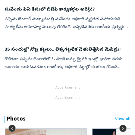
సాహిబ్‌గంజ...
సువేందు పీఏ కేసులో బీజేపీ కార్యకర్తల అరెస్ట్‌!?
పశ్చిమ బెంగాల్‌ ముఖ్యమంత్రి సువేందు అధికారి వ్యక్తిగత సహాయకుడి
హత్య కేసు అనూహ్య మలుపు తిరిగింది. ఇప్పటివరకు రాజకీయ ప్రత్యర్థుల
కుట్ర కోణంలో కేసు దర్యాప్తు కొనసాగగా.. తాజాగా ఇద్దరు బీజేపీ కార్యకర్తలనే ...
35 సంచుల్లో నోట్ల కట్టలు.. లెక్కగట్టలేక చేతులెత్తేసిన మెషీన్లు!
కోల్‌కతా: పశ్చిమ బెంగాల్‌లో ఓ మాజీ బస్సు డ్రైవర్ ఇంట్లో భారీగా నగదు,
బంగారం బయటపడటం రాజకీయ, అధికార వర్గాల్లో కలకలం రేపింది.
బీర్భూమ్ జిల్లాలోని దేవ్‌చా గ్రామానికి చెందిన మినార్ మొండల్ ఇంటిపై రాష్ట్ర
ప...
Advertisement
Advertisement
Photos
View all