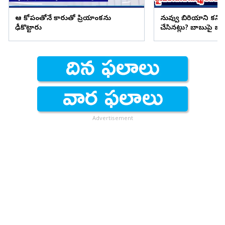
ఆ కోపంతోనే కారుతో ప్రియాంకను
నువ్వు బిరియాని కనిప
ఢీకొట్టారు
చేసినట్లు? బాబుపై బుగ్గన
Advertisement