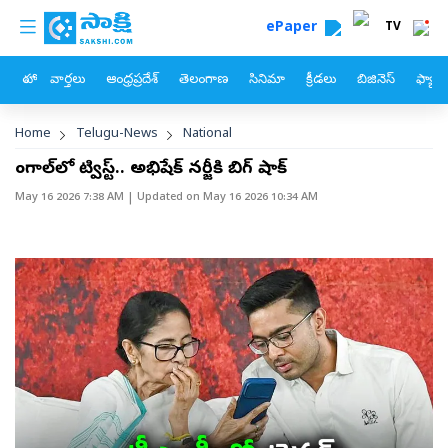
custom menu
Skip to main content
ePaper
TV
హోం
వార్తలు
ఆంధ్రప్రదేశ్
తెలంగాణ
సినిమా
క్రీడలు
బిజినెస్
ఫ్యామ
Breadcrumb
Home
Telugu-News
National
బెంగాల్‌లో ట్విస్ట్‌.. అభిషేక్‌ బెనర్జీకి బిగ్‌ షాక్‌
May 16 2026 7:38 AM
| Updated on
May 16 2026 10:34 AM