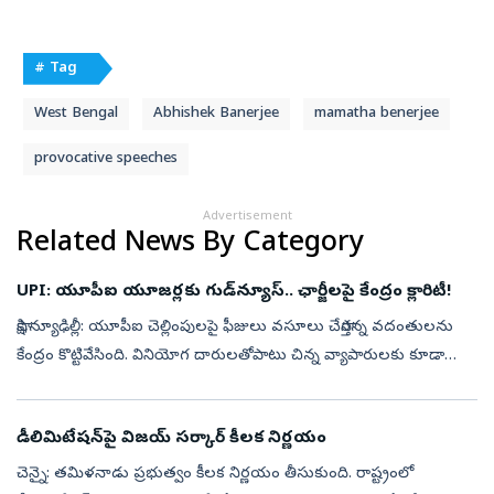
# Tag
West Bengal
Abhishek Banerjee
mamatha benerjee
provocative speeches
Advertisement
Related News By Category
UPI: యూపీఐ యూజర్లకు గుడ్‌న్యూస్.. ఛార్జీలపై కేంద్రం క్లారిటీ!
సాక్షి,న్యూఢిల్లీ: యూపీఐ చెల్లింపులపై ఫీజులు వసూలు చేస్తారన్న వదంతులను
కేంద్రం కొట్టివేసింది. వినియోగ దారులతోపాటు చిన్న వ్యాపారులకు కూడా
యూపీఐ సేవలు ఉచితంగానే కొనసాగనున్నాయని స్పష్టం చేసింది. భవిష్యత్...
డీలిమిటేషన్‌పై విజయ్‌ సర్కార్‌ కీలక నిర్ణయం
చెన్నై: తమిళనాడు ప్రభుత్వం కీలక నిర్ణయం తీసుకుంది. రాష్ట్రంలో