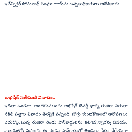
ఇన్‌స్పెక్టర్ సోమనాథ్ సింఘా రాయ్‌ను ఉన్నతాధికారులు ఆదేశించారు.
అభిషేక్‌ సతీమణి వివాదం..
ఇదిలా ఉండగా.. అంతకుముందు అభిషేక్ బెన‌ర్జీ భార్య రుజిరా నరులా
నకిలీ పత్రాల వివాదం తెర‌పైకి వ‌చ్చింది. బొగ్గు కుంభ‌కోణంలో ఆరోప‌ణ‌లు
ఎదుర్కొంటున్న రుజిరా రెండు పాన్‌కార్డుల‌ను క‌లిగివున్నార‌న్న విష‌యం
వెలుగులోకి వ‌చ్చింది. ఈ రెండు పాన్‌కార్డుల్లో తండ్రుల పేర్లు వేర్వేరుగా