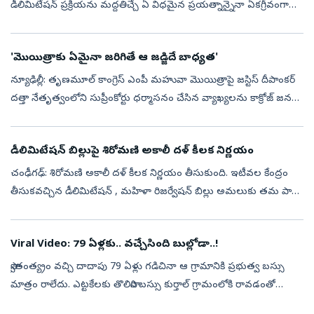
డీలిమిటేషన్ ప్రక్రియను మద్దతిచ్చే ఏ విధమైన ప్రయత్నాన్నైనా ఏకగ్రీవంగా
వ్యతిరేకించాలని నిర్ణయించింది. ఆ మేరకు సీఎం విజయ్ అధ్యక్షతన జరిగిన
అఖ...
'మొయిత్రాకు ఏమైనా జ‌రిగితే ఆ జ‌డ్జిదే బాధ్య‌త‌'
న్యూఢిల్లీ: తృణమూల్ కాంగ్రెస్ ఎంపీ మహువా మొయిత్రాపై జస్టిస్ దీపాంకర్
దత్తా నేతృత్వంలోని సుప్రీంకోర్టు ధర్మాసనం చేసిన వ్యాఖ్య‌ల‌ను కాక్రోజ్ జ‌న‌తా
పార్టీ ముఖ్య అధికార ప్ర‌తినిధి సౌర‌వ్ దాస్ త‌ప్పుబ‌ట్ట...
డీలిమిటేషన్‌ బిల్లుపై శిరోమణి అకాలీ దళ్‌ కీలక నిర్ణయం
చంఢీగఢ్: శిరోమణి అకాలీ దళ్‌ కీలక నిర్ణయం తీసుకుంది. ఇటీవల కేంద్రం
తీసుకవచ్చిన డీలిమిటేషన్ , మహిళా రిజర్వేషన్ బిల్లు అమలుకు తమ పార్టీ
మద్దతు ప్రకటించింది. ప్రధానమంత్రి నరేంద్ర మోదీతో, శిరోమణి అకాలీ దళ...
Viral Video: 79 ఏళ్లకు.. వచ్చేసింది బుల్లోడా..!
స్వాతంత్య్రం వచ్చి దాదాపు 79 ఏళ్లు గడిచినా ఆ గ్రామానికి ప్రభుత్వ బస్సు
మాత్రం రాలేదు. ఎట్టకేలకు తొలిసారి బస్సు కుర్తాల్‌ గ్రామంలోకి రావడంతో
అక్కడి ప్రజల ఆనందానికి అవధుల్లేకుండా పోయాయి. పూల వర్షం కురిప...