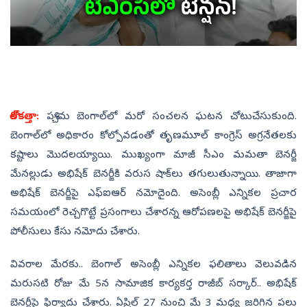
కోల్‌కత్తా:
పశ్చిమ బెంగాల్‌లో మరో సంచలన ఘటన చోటుచేసుకుంది.
బెంగాల్‌లో అధికారం కోల్పోవ‌డంతో తృణమూల్ కాంగ్రెస్ అగ్ర‌నేత‌ల‌కు
క‌ష్టాలు మొద‌ల‌య్యాయి. ముఖ్యంగా మాజీ సీఎం మ‌మ‌తా బెన‌ర్జీ
మేన‌ల్లుడు అభిషేక్ బెన‌ర్జీకి వరుస షాక్‌లు తగులుతున్నాయి. తాజాగా
అభిషేక్‌ బెనర్జీపై ఎఫ్‌ఐఆర్‌ నమోదైంది. అసెంబ్లీ ఎన్నికల ప్రచార
సమయంలో రెచ్చగొట్టే ప్రసంగాలు చేశారన్న ఆరోపణలపై అభిషేక్ బెనర్జీపై
పోలీసులు కేసు నమోదు చేశారు.
వివరాల మేరకు.. బెంగాల్‌ అసెంబ్లీ ఎన్నికల ఫలితాలు వెలువడిన
మరుసటి రోజు మే 5న సామాజిక కార్యకర్త రాజీబ్ సర్కార్.. అభిషేక్‌
బెనర్జీపై ఫిర్యాదు చేశారు. ఏప్రిల్ 27 నుంచి మే 3 మధ్య జరిగిన పలు