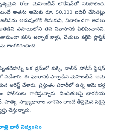
శ్యమైన రోజు మెహజబీన్ లొకేషన్‌తో సరిపోలింది.
ముందే అతను ఆమెకు రూ. 50,000 బదిలీ చేసినట్లు
బీన్‌ను అదుపులోకి తీసుకుని, విచారించగా అసలు
డిని వసాయిలోని తన నివాసానికి పిలిపించానని,
ా కలిసి అర్బాజ్ కాళ్లు, చేతులు కట్టేసి ప్లాస్టిక్
ఆమె అంగీకరించింది.
హాన్ని ఒక డ్రమ్‌లో కుక్కి, వాలీవ్ పోలీస్ స్టేషన్
ల్వలో పడేశారు. ఈ ఘోరానికి పాల్పడిన మెహజబీన్, ఆమె
 అరెస్ట్ చేశారు. ప్రస్తుతం పరారీలో ఉన్న ఆమె భర్త
 పోలీసులు గాలిస్తున్నారు. నిందితులపై భారతీయ
, హత్య, సాక్ష్యాధారాల నాశనం లాంటి తీవ్రమైన సెక్షన్ల
తు చేస్తున్నారు.
రాత్రి భారీ విధ్వంసం