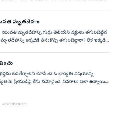
ో యువతి మృతదేహం
 ఓ యువతి మృతదేహాన్ని గుర్తు తెలియని వ్యక్తులు తగులబెట్టిన
తదేహాన్ని ఇక్కడికి తీసుకొచ్చి తగులబెట్టారా? లేక ఇక్కడే
ిపించు
 భర్తను కడతేర్చాలని చూసింది ఓ భార్య. ఈ విషయాన్ని
్య, ఆమె ప్రియుడిపై కేసు నమోదైంది. వివరాలు ఇలా ఉన్నాయి.
Advertisement