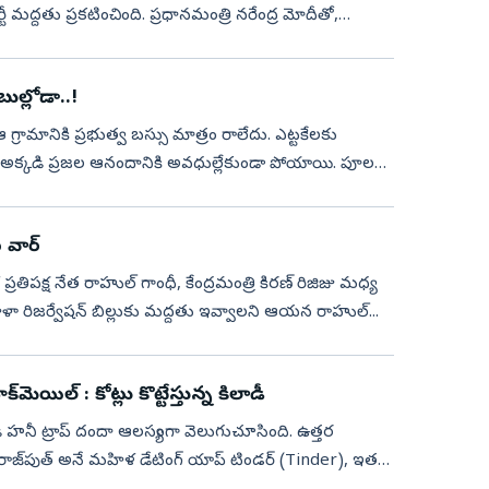
మద్దతు ప్రకటించింది. ప్రధానమంత్రి నరేంద్ర మోదీతో,
ుల్లోడా..!
ఆ గ్రామానికి ప్రభుత్వ బస్సు మాత్రం రాలేదు. ఎట్టకేలకు
ంతో అక్కడి ప్రజల ఆనందానికి అవధుల్లేకుండా పోయాయి. పూల
వార్‌
భ ప్రతిపక్ష నేత రాహుల్‌ గాంధీ, కేంద్రమంత్రి కిరణ్‌ రిజిజు మధ్య
ళా రిజర్వేషన్ బిల్లుకు మద్దతు ఇవ్వాలని ఆయన రాహుల్‌...
ెయిల్‌ : కోట్లు కొట్టేస్తున్న కిలాడీ
 హనీ ట్రాప్‌ దందా ఆలస్యంగా వెలుగుచూసింది. ఉత్తర
సింగ్ రాజ్‌పుత్ అనే మహిళ డేటింగ్ యాప్ టిండర్ (Tinder), ఇతర