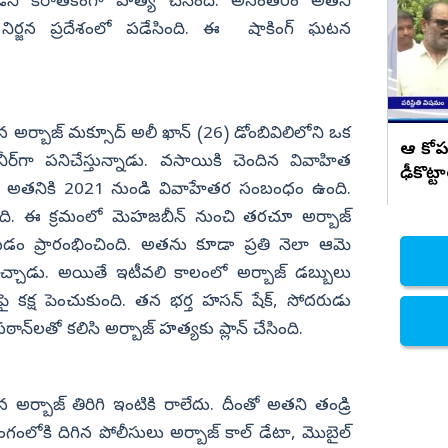
అమలు చెయ్.. అనితకు వరుదు కళ్యాణి
డిని కిరాతకంగా హత్య చేసింది. అనంతరం అతని
సూచన
క్కి, నిర్జన ప్రదేశంలో పడేసింది. ఈ షాకింగ్ ఘటన
నిజామాబాద్
్యం
కామారెడ్డి
ి
రంగారెడ్డి
వికారాబాద్
ందిన అర్బాజ్ మక్సూద్ అలీ ఖాన్ (26) డోంబివిలిలోని ఒక
ఆ కోప
ర్‌గా పనిచేస్తున్నాడు. వసాయికి చెందిన వివాహిత
వరంగల్
ఢీకొట్ట
)తో అతనికి 2021 నుండి వివాహేతర సంబంధం ఉంది.
హన్మకొండ
ింది. ఈ క్రమంలో మెహజబీన్ నుంచి తరచూ అర్బాజ్
జనగాం
ం ప్రారంభించింది. అతను కూడా ప్రతి నెలా ఆమె
జయశంకర్
చ్చాడు. అయితే ఇటీవలి కాలంలో అర్బాజ్ డబ్బులు
కక్ష పెంచుకుంది. తన భర్త హసన్ షేక్, సోదరుడు
మహబూబాబాద్
ఠాన్‌లతో కలిసి అర్బాజ్ హత్యకు ప్లాన్ చేసింది.
ములుగు
న అర్బాజ్ తిరిగి ఇంటికి రాలేదు. దీంతో అతని తండ్రి
ంగంలోకి దిగిన పోలీసులు అర్బాజ్ కాల్ డేటా, మొబైల్