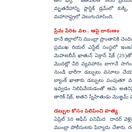
కేంద్ర మంత్రి పెమ్మసాని
తన భర్త, ఇతరులతో కలిసి ప్రియు
మృతదేహాన్ని ప్లాస్టిక్ డ్రమ్‌లో కు
విజయనగరం
మహారాష్ట్రలో వెలుగుచూసింది.
పార్వతీపురం మన
పశ్చిమ గోదావర
ప్రేమ పేరిట వల.. ఆపై దారుణం
ఏలూరు
థానే జిల్లాలోని ముంబ్రా ప్రాంతానికి చె
ప్రముఖ రియల్ ఎస్టేట్ సంస్థలో ఇంజనీ
వైఎస్సార్
మెహజబీన్ ఖాతున్ ఏక్రాన్ షేక్ (25
అన్నమయ్య
మొదట్లో వీరి వ్యవహారం బాగానే సాగ
నుండి భారీగా డబ్బులు వసూలు చేయడ
బ్యాంక్ ఖాతాకు డబ్బులు పంపుతూ వ
ఇవ్వడం నిలిపివేయడంతో ఆమె అతనిపై 
తారిక్ షేక్, అతని స్నేహితుడు మొజ్జమ్ ప
డబ్బుల కోసం పిలిపించి హత్య
ఏప్రిల్ 3న ఆఫీస్ పనిమీద దాదర్ వెళ్లి
ముంబ్రా పోలీసులకు ఫిర్యాదు చేశారు. ర