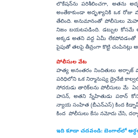
లొకేషన్‌ను పరిశీలించగా, అతను అదృ
అంతేకాకుండా అదృశ్యానికి ఒక రోజు 
తేలింది. అనుమానంతో పోలీసులు మెహజ
నిజం బయటపడింది. డబ్బుల కోసమే అత
అక్కడ అతని వద్ద ఏమీ లేకపోవడంతో తామంత
పైపుతో తలపై తీవ్రంగా కొట్టి చంపినట్లు 
పోలీసుల వేట
హత్య అనంతరం నిందితులు అర్బాజ్ మృతదే
పరిధిలోని ఒక నిర్మానుష్య డ్రైనేజీ కా
సోదరుడు తారిక్‌లను పోలీసులు మే ఏడున
హసన్, అతని స్నేహితుడు పఠాన్ కోసం
న్యాయ సంహిత (బీఎన్‌ఎస్‌) కింద కిడ్నాప్
కింద పోలీసులు కేసు నమోదు చేసి, దర్యాప్
ఇది కూడా చదవండి:
బెంగాల్‌లో అర్ధ