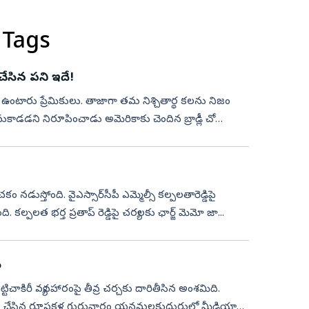
 Tags
రూ. 6 లక్షల రింగ్‌ : లవర్‌ చేసిన పని ఇదే!
ా ఉంటారు ప్రేమికులు. తాజాగా తమ నిశ్చితార్థ కలను నిజం
వెనుకాడడని నిరూపించాడు అమెరికాకు చెందిన బ్రాడ్లీ చో
ం నడుస్తోంది. వైఎస్సార్‌సీపీ ఎమ్మెల్సీ కల్పలతారెడ్డిపై
ి. కల్పలత భర్త ప్రతాప్ రెడ్డిపై చర్యలకు ఛార్జ్ మెమో జా...
ు
టిచాకిరీ వ్యవహారంపై తీవ్ర చర్చకు దారితీసిన అంశమిది.
గా పని చేసిన రూపకళ గురువారం యనమలకుదురులో మీడియాతో