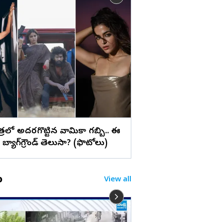
లు
సూర్య ‘విశ్వనాథ్ అండ్
స్టిల్స్
పాత్రలో అదరగొట్టిన వామికా గబ్బి.. ఈ
బ్యాగ్‌గ్రౌండ్‌ తెలుసా? (ఫొటోలు)
o
View all
నువ్వు బిరియాని కనిపె