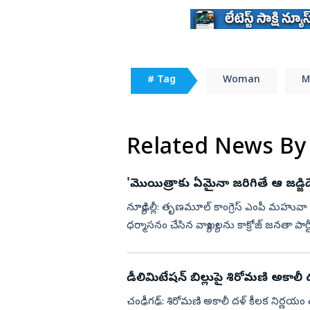
# Tag
Woman
M
Related News By
'మొయిత్రాకు ఏమైనా జ‌రిగితే ఆ జ‌డ్జిద
న్యూఢిల్లీ: తృణమూల్ కాంగ్రెస్ ఎంపీ మహువా మొ
ధర్మాసనం చేసిన వ్యాఖ్య‌ల‌ను కాక్రోజ్ జ‌న‌తా పార్ట
డీలిమిటేషన్‌ బిల్లుపై శిరోమణి అకాలీ 
చంఢీగఢ్: శిరోమణి అకాలీ దళ్‌ కీలక నిర్ణయం 