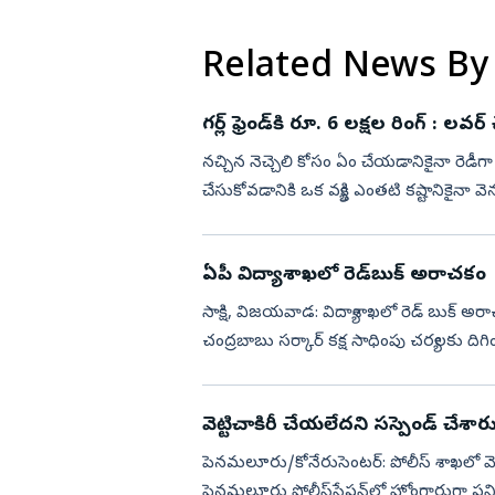
సోషల్ మీడి...
Related News By
గర్ల్‌ ఫ్రెండ్‌కి 
నచ్చిన నెచ్చెలి కోసం ఏం చేయడానికైనా రెడీగ
చేసుకోవడానికి ఒక వ్యక్తి ఎంతటి కష్టానికైనా 
(Bradley Ch...
ఏపీ విద్యాశాఖలో రెడ్‌బుక్ అరాచకం
సాక్షి, విజయవాడ: విద్యాశాఖలో రెడ్‌ బుక్ అరాచక
చంద్రబాబు సర్కార్‌ కక్ష సాధింపు చర్యలకు దిగింద
వెట్టిచాకిరీ చేయలేదని సస్పెండ్‌ చేశార
పెనమలూరు/కోనేరుసెంటర్‌: పోలీస్‌ శాఖలో వెట్
పెనమలూరు పోలీస్‌స్టేషన్‌లో హోంగార్డు