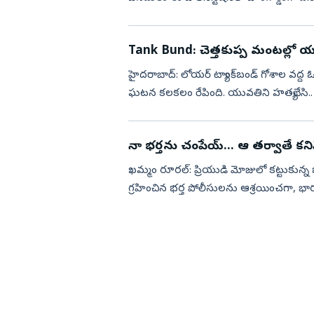
మాట్లాడుతూ వెట్టిచాక...
Tank Bund: చెత్తకుప్ప మంటల్ల
హైదరాబాద్: లోయర్‌ ట్యాంక్‌బండ్‌ గోశాల వద్ద
ఘటన కలకలం రేపింది. యువతిని హత్యచేసి.. మృ
హత్య ...
నా భర్తను చంపేయ్‌... ఆ తర్వాతే కన
ఖమ్మం రూరల్‌: ప్రియుడి మోజులో కట్టుకున్న
గ్రహించిన భర్త పోలీసులను ఆశ్రయించగా, భార
మహబూబాబాద్‌ జిల్...