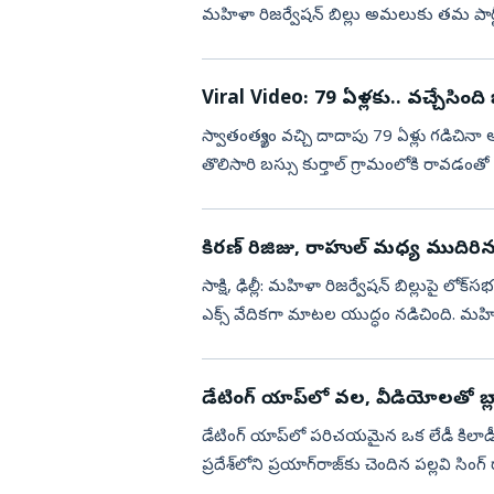
మహిళా రిజర్వేషన్ బిల్లు అమలుకు తమ పార్టీ 
శిరోమణి అకాలీ దళ...
Viral Video: 79 ఏళ్లకు.. వచ్చేసింది బ
స్వాతంత్య్రం వచ్చి దాదాపు 79 ఏళ్లు గడిచినా 
తొలిసారి బస్సు కుర్తాల్‌ గ్రామంలోకి రావడ
వర్షం కురిప...
కిరణ్‌ రిజిజు, రాహుల్‌ మధ్య ముదిరిన 
సాక్షి, ఢిల్లీ: మహిళా రిజర్వేషన్ బిల్లుపై లోక్‌స
ఎక్స్ వేదికగా మాటల యుద్ధం నడిచింది. మహి
డేటింగ్‌ యాప్‌లో వల, వీడియోలతో బ్లాక్‌మ
డేటింగ్‌ యాప్‌లో పరిచయమైన ఒక లేడీ కిలాడీ
ప్రదేశ్‌లోని ప్రయాగ్‌రాజ్‌కు చెందిన పల్లవి 