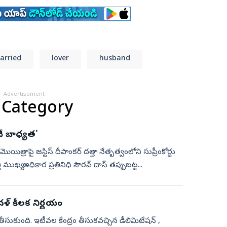
arried
lover
husband
Advertisement
 Category
ే బాధ్య‌త‌'
యిత్రాపై జస్టిస్ దీపాంకర్ దత్తా నేతృత్వంలోని సుప్రీంకోర్టు
ీ ముఖ్య అధికార ప్ర‌తినిధి సౌర‌వ్ దాస్ త‌ప్పుబ‌ట్ట...
దళ్‌ కీలక నిర్ణయం
తీసుకుంది. ఇటీవల కేంద్రం తీసుకవచ్చిన డీలిమిటేషన్ ,