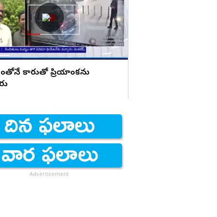
చేసినట్లు? బాబుపై బుగ్గన స
ంతోనే కారుతో ప్రియాంకను
ారు
Advertisement