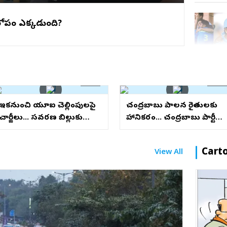
మాత్రం యాక్షన్, ఫైట్స్‌తో
ీరోగా
తెగదని ఎన్ని రకాలుగా చెప్పినా
అదరగొట్టేశారు.(ఇదీ చదవండి:
అర్థం చేసుకోరు. వీరభద్రుడు,
 లోపం ఎక్కడుంది?
మెస్సీ ఇ
్తే
సినిమా మీద మేం చేసే ఆ
్నాడు.
బ్లాస్ట్, లెనిన్, చెన్నై లవ్ స్టోరీ.. ఈ
మేనని
ఖర్చంతా వేస్ట్: నిర్మాత నాగవంశీ)
ిసి'
సినిమాల మార్నింగ్ షో కలెక్షన్‌కి
ర్
ోతే
సెకండ్ షో కలెక్షన్‌కి సంబంధం
 ఈమె
లేదు. ఉదయం షోకి రాత్రి షోకి
ాయి.
మధ్య ఉన్న 10-12 గంటల
598s
600s
లుగు
.
గ్యాప్‌లో ఏం ప్రమోషన్ చేస్తారు?
ా మేరీ
్‌తో
ఏం చేయంగా! సినిమా బాగుందటే
ఇకనుంచి యూపీఐ చెల్లింపులపై
చంద్రబాబు పాలన రైతులకు
టాక్ వల్లే ఇలా జరిగింది' అని
చార్జీలు... సవరణ బిల్లుకు
హానికరం... చంద్రబాబు పార్టీ
డి:
డు.
నాగవంశీ చెప్పుకొచ్చారు.ఈయన
లోక్‌సభ ఆమోదం
అంటే వెన్నుపోటు పార్టీ... వైఎస్‌
ొండే
రాజు
చెప్పిన దానిబట్టి చూస్తే నిజమే
జగన్‌ ఆగ్రహం
Cart
DK
అనిపిస్తుంది. ఎందుకంటే ఎంత
View All
vEUCM
పెద్ద హీరో సినిమా అయినా టాక్
²
బాగోలేదు అని వస్తే జనాలు లైట్
8,
తీసుకుంటారు. అదే టైంలో
ఎలాంటి స్టార్స్ లేని, అసలు బజ్
లేని చిన్న చిత్రం బాగుందంటే
ప్రేక్షకులే నెత్తిన పెట్టుకుంటారు.