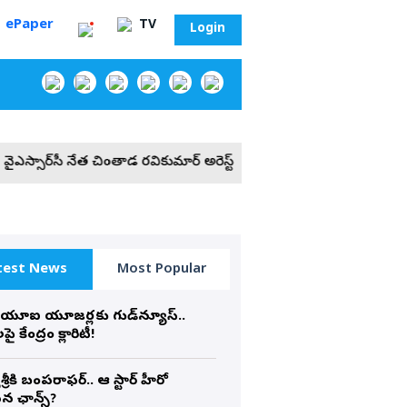
ePaper
TV
Login
ాడ రవికుమార్‌ అరెస్ట్‌
తిరుమలలో నకిలీ ఆధార్‌లతో గదుల దందా.. ఆరుగుర
‌
test News
Most Popular
 యూపీఐ యూజర్లకు గుడ్‌న్యూస్..
లపై కేంద్రం క్లారిటీ!
సా?
శ్రీకి బంపరాఫర్.. ఆ స్టార్‌ హీరో
 ఛాన్స్?