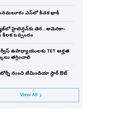
లు
పెనమలూరు పీఎస్‌లో కీచక ఖాకీ
జ్‌లో హైటెన్షన్‌కు తెర.. అమెరికా–
్ కీలక ఒప్పందం
సర్వీస్‌ ఉపాధ్యాయులకు TET అర్హత
ులు తగ్గించాలి
టోర్నీ నుంచి టీమిండియా స్టార్‌ ఔట్‌
ాదారులకు అమెరికా బిగ్ షాక్!
న పెట్రోల్ కార్ల అమ్మకాలు.. కారణం
View All
ిక్రమ్ మాతో మాత్రమే సినిమాలు
కు చేస్తారంటే?
సార్‌సీపీ నేత చింతాడ రవికుమార్‌ అరెస్ట్‌