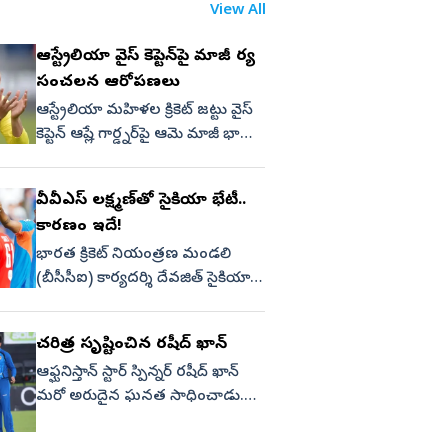
View All
ఆస్ట్రేలియా వైస్‌ కెప్టెన్‌పై మాజీ భార్య
సంచలన ఆరోపణలు
ఆస్ట్రేలియా మహిళల క్రికెట్ జట్టు వైస్‌
కెప్టెన్‌ ఆష్లే గార్డ్నర్‌పై ఆమె మాజీ భార్య
మోనికా రైట్ సంచలన ఆరోపణలు
చేసింది. గార్డ్నర్‌ సహచర క్రికెటర్‌
వీవీఎస్‌ లక్ష్మణ్‌తో సైకియా భేటీ..
జార్జియా వోల్‌తో సంబంధం
కారణం ఇదే!
పెట్టుకుందని ఆరోపించింది. ఈ
నేపథ్యంలో గార్డ్నర్‌ను నాయకత్వ
భారత క్రికెట్‌ నియంత్రణ మండలి
బాధ్యతల నుంచి తప్పించాలని
(బీసీసీఐ) కార్యదర్శి దేవజిత్‌ సైకియా..
డిమాండ్ చేసింది. ఈ వ్యవహారంపై
హెడ్‌ ఆఫ్‌ క్రికెట్‌ వీవీఎస్‌ లక్ష్మణ్‌తో
క్రికెట్ ఆస్ట్రేలియా స్పందించకపోవడాన్ని
ఆదివారం భేటీ కానున్నట్లు తెలుస్తోంది.
చరిత్ర సృష్టించిన రషీద్‌ ఖాన్‌
ప్రశ్నించింది. దేశానికి ప్రాతినిధ్యం
ఇందుకోసం హుటాహుటిన ఆయన
ఆఫ్ఘనిస్తాన్‌ స్టార్‌ స్పిన్నర్‌ రషీద్‌ ఖాన్‌
వహించే ప్లేయర్లు ఆదర్శంగా
బెంగళూరుకు బయల్దేరినట్లు
మరో అరుదైన ఘనత సాధించాడు.
ఉండాలని పేర్కొంది.కాగా, వాల్‌ చేసిన
సమాచారం. కాగా గత కొంతకాలంగా
వన్డే క్రికెట్‌లో మూడు సార్లు ఆరు వికెట్ల
ఆరోపణలను క్రికెట్‌ ఆస్ట్రేలియా
టీమిండియా గాయాల బెడదతో
ప్రదర్శన నమోదు చేసిన తొలి
వ్యక్తిగత అంశంగా పరిగణిస్తుంది.
ఇబ్బంది పడుతున్న సంగతి