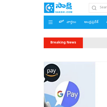
Skip to main content
custom menu
హోం
వార్తలు
ఆంధ్రప్రదేశ్
పాలిటిక్స్
ఏపీ వార్తలు
క్రైమ్
ఫ్యాక్ట్ చెక్
UPI: యూపీఐ యూ
Breaking News
వార్తలు
ఎడిటోరియల్
జాతీయం
అమరావతి
సినిమా
గెస్ట్ కాలమ్
ఎన్‌ఆర్‌ఐ
అనంతపురం
క్రీడలు
కార్టూన్
ప్రపంచం
శ్రీ సత్యసాయి
బిజినెస్
సోషల్ మీడియా
సాక్షి ఒరిజినల్స్
చిత్తూరు
డింగ్ డాంగ్ 2.0
పాడ్‌కాస్ట్‌
గుడ్ న్యూస్
తిరుపతి
గరం గరం వార్తలు
దిన ఫలాలు
తూర్పు గోదావర
యూట్యూబ్ డిజిటల్
వార ఫలాలు
కాకినాడ
సాగుబడి