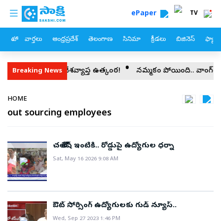
custom menu
Skip to main content
ePaper
TV
హోం
వార్తలు
ఆంధ్రప్రదేశ్
తెలంగాణ
సినిమా
క్రీడలు
బిజినెస్
ఫ్యామ
ేడు భారీ ప్రకటనపై దేశవ్యాప్త ఉత్కంఠ!
నమ్మకం పోయింది.. వాంగ్‌చుక్‌
Breaking News
Breadcrumb
HOME
out sourcing employees
చలో లోకేష్ ఇంటికి.. రోడ్డుపై ఉద్యోగుల ధర్నా
Sat, May 16 2026 9:08 AM
ఔట్ సోర్సింగ్ ఉద్యోగులకు గుడ్ న్యూస్..
Wed, Sep 27 2023 1:46 PM