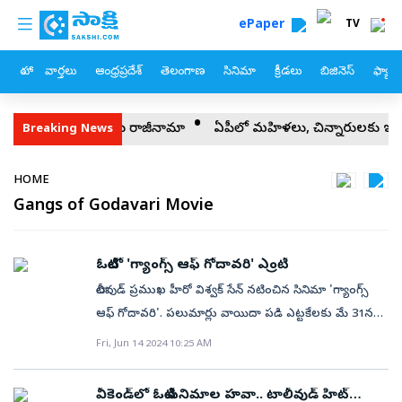
custom menu
Skip to main content
ePaper
TV
హోం
వార్తలు
ఆంధ్రప్రదేశ్
తెలంగాణ
సినిమా
క్రీడలు
బిజినెస్
ఫ్యామ
ాని ఆంజనేయులు రాజీనామా
ఏపీలో మహిళలు, చిన్నారులకు ఇది చీకటి రోజ
Breaking News
Breadcrumb
HOME
Gangs of Godavari Movie
ఓటీటీలో 'గ్యాంగ్స్ ఆఫ్ గోదావరి' ఎంట్రీ
టాలీవుడ్‌ ప్రముఖ హీరో విశ్వక్ సేన్ నటించిన సినిమా 'గ్యాంగ్స్
ఆఫ్ గోదావరి'. పలుమార్లు వాయిదా పడి ఎట్టకేలకు మే 31న
విడుదలైంది. భారీ అంచనాలతో ప్రేక్షకుల ముందుకు వచ్చిన ఈ
Fri, Jun 14 2024 10:25 AM
సినిమా ఒక వర్గం ప్రేక్షకులను బాగానే ఆకట్టుకుంది. అయితే, ఈ
చిత్రం విడుదలైన 15రోజుల్లోనే ఓటీటీలోకి వచ్చేసింది.నేడు జూన్‌
వీకెండ్‌లో ఓటీటీ సినిమాల హవా.. టాలీవుడ్ హిట్