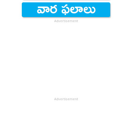
గోదావరి' మేకర్స్‌ అధికారికంగా తెలపాల్సి ఉంది.
నేహా స్టేజీపై ఈ సాంగ్‌కి డ్యాన్స్ చేయడం ఆసక్తికరంగా మారింది.
(ఇదీ చదవండి: 'ఖుషి' ఈవెంట్‌లో విజయ్ వింత డ్రస్.. ధరెంతో
తెలుసా?) 'సుట్టంలా సూసి' అనే రొమాంటిక్ సాంగ్ తాజాగా
Advertisement
హైదరాబాద్‌లోని ఓ కాలేజీలో జరిగిన ఈవెంట్‌లో రిలీజ్ చేశారు.
ఈ వేడుకలో హీరోహీరోయిన్ విశ్వక్ సేన్, నేహాశెట్టితోపాటు
చిత్రబృందం అంతా పాల్గొంది. అయితే ఈ పాటకు స్టేజీపై డ్యాన్స్
చేసిన విశ్వక్-సేన్.. సినిమాలో ఏ స్టెప్పులైతే ఉన్నాయో.. వాటినే
రీక్రియేట్ చేశారు. నేహా చీరని విశ్వక్ నోటితో పట్టుకుని వేసిన స్టెప్
అయితే అక్కడున్న వారందరినీ అవాక్కయ్యేలా చేసింది.
గోదావరి బ్యాక్ డ్రాప్ స్టోరీతో తీస్తున్న పీరియాడికల్ సినిమా ఇది.
క్రూరమైన, నేరపూరితమైన చీకటి సామ్రాజ్యంలో సామాన్యుడి
నుంచి సంపన్నుడిగా ఎదగాలని కోరుకునే వ్యక్తి కథ ఈ చిత్రం.
ఈ సినిమాని చైతన్య కృష్ణ దర్శకుడు కాగా, యువన్ శంకర్
Advertisement
రాజా సంగీతమందిస్తున్నారు. సితార ఎంటర్ టైన్ మెంట్స్
బ్యానర్ పై నాగవంశీ నిర్మిస్తున్నారు. డిసెంబరు 8న థియేటర్లలోకి
ఈ మూవీని తీసుకురానున్నారు. త్వరలో మరిన్ని వివరాలు
వెల్లడించనున్నారు. (ఇదీ చదవండి: చెల్లెలిగా కీర్తి సురేశ్.. చిరు-