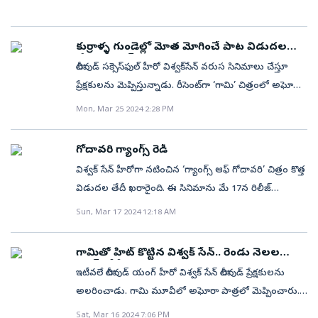
కుర్రాళ్ళ గుండెల్లో మోత మోగించే పాట విడుదల
చేసిన విశ్వక్‌
టాలీవుడ్‌ సక్సెస్‌ఫుల్‌ హీరో విశ్వక్‌సేన్‌ వరుస సినిమాలు చేస్తూ
ప్రేక్షకులను మెప్పిస్తున్నాడు. రీసెంట్‌గా ‘గామి’ చిత్రంలో అఘోరా
పాత్రలో నటించిన విశ్వక్‌ ప్రేక్షకులను మెప్పించాడు. తాజాగా
Mon, Mar 25 2024 2:28 PM
ఆయన నటించిన మరో కొత్త చిత్రం విడుదలకు రెడీగా ఉంది.
విశ్వక్‌, నేహాశెట్టి జంటగా నటించిన చిత్రం 'గ్యాంగ్స్‌ ఆఫ్‌
గోదావరి గ్యాంగ్స్‌ రెడీ
గోదావరి' నుంచి తాజాగా అదిరిపోయే సాంగ్‌ను మేకర్స్‌
విశ్వక్‌ సేన్‌ హీరోగా నటించిన ‘గ్యాంగ్స్‌ ఆఫ్‌ గోదావరి’ చిత్రం కొత్త
విడుదల చేశారు. 'మోత మోగిపోద్ది..' అంటూ సాగే మాస్ ఐటెం
విడుదల తేదీ ఖరారైంది. ఈ సినిమాను మే 17న రిలీజ్‌
సాంగ్ నెట్టింట దుమ్మురేపుతుంది. ఈ పాటలో విశ్వక్‌తో
చేయనున్నట్లు శనివారం యూనిట్‌ అధికారికంగా ప్రకటించింది.
Sun, Mar 17 2024 12:18 AM
అయేషా ఖాన్ తన అందచందాలతో స్టెప్పులేసింది. చంద్రబోస్
నేహా శెట్టి హీరోయిన్‌గా నటించిన ఈ సినిమాలో హీరోయిన్‌
రాసిన ఈ పాటకు యువన్ శంకర్ రాజా సంగీతం అందించారు.
అంజలి ఓ లీడ్‌ రోల్‌లో కనిపిస్తారు. కృష్ణ చైతన్య దర్శకత్వంలో
రంగస్థలం సినిమాలో 'రంగమ్మా మంగమ్మా' పాటతో మెప్పించిన
గామితో హిట్‌ కొట్టిన విశ్వక్ సేన్.. రెండు నెలల
సూర్యదేవర నాగవంశీ, సాయి సౌజన్య ఈ సినిమాను
గ్యాప్‌లోనే!
'ఎమ్‌ఎమ్‌ మానసి' ఇప్పుడు 'మోత మోగిపోద్ది..' అంటూ
ఇటీవలే టాలీవుడ్ యంగ్ హీరో విశ్వక్ సేన్ టాలీవుడ్ ప్రేక్షకులను
నిర్మించారు. 1960లలో గోదావరి ప్రాంతంలో చీకటి ప్రపంచంలో
అదిరిపోయే సాంగ్‌ పాడింది. ఇటీవలే ఓం భీమ్ బుష్ సినిమాలో
అలరించాడు. గామి మూవీలో అఘోరా పాత్రలో మెప్పించారు.
సామాన్యుడి నుంచి అసామాన్యుడిగా ఎదిగిన ఓ వ్యక్తి
ప్రియదర్శి సరసన కనిపించిన అయేషాఖాన్ ఆ సినిమాతో బాగా
శివరాత్రి కానుకగా థియేటర్లలోకి వచ్చిన గామి బాక్సాఫీస్ వద్ద
Sat, Mar 16 2024 7:06 PM